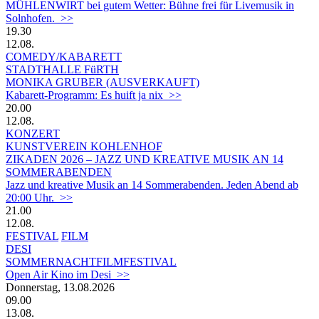
MÜHLENWIRT bei gutem Wetter: Bühne frei für Livemusik in
Solnhofen. >>
19.30
12.08.
COMEDY/KABARETT
STADTHALLE FüRTH
MONIKA GRUBER (AUSVERKAUFT)
Kabarett-Programm: Es huift ja nix >>
20.00
12.08.
KONZERT
KUNSTVEREIN KOHLENHOF
ZIKADEN 2026 – JAZZ UND KREATIVE MUSIK AN 14
SOMMERABENDEN
Jazz und kreative Musik an 14 Sommerabenden. Jeden Abend ab
20:00 Uhr. >>
21.00
12.08.
FESTIVAL
FILM
DESI
SOMMERNACHTFILMFESTIVAL
Open Air Kino im Desi >>
Donnerstag, 13.08.2026
09.00
13.08.