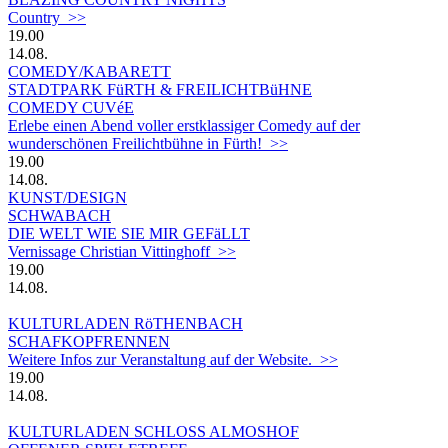
Country >>
19.00
14.08.
COMEDY/KABARETT
STADTPARK FüRTH & FREILICHTBüHNE
COMEDY CUVéE
Erlebe einen Abend voller erstklassiger Comedy auf der
wunderschönen Freilichtbühne in Fürth! >>
19.00
14.08.
KUNST/DESIGN
SCHWABACH
DIE WELT WIE SIE MIR GEFäLLT
Vernissage Christian Vittinghoff >>
19.00
14.08.
KULTURLADEN RöTHENBACH
SCHAFKOPFRENNEN
Weitere Infos zur Veranstaltung auf der Website. >>
19.00
14.08.
KULTURLADEN SCHLOSS ALMOSHOF