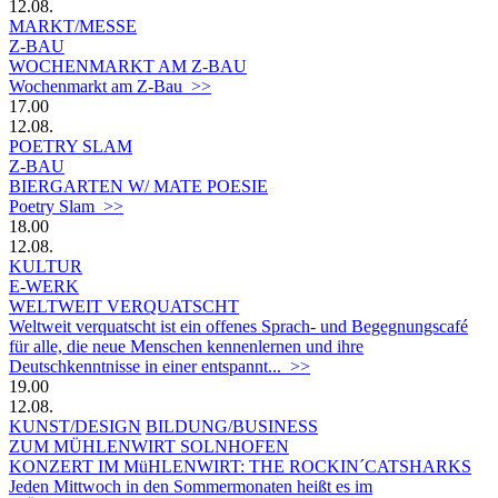
12.08.
MARKT/MESSE
Z-BAU
WOCHENMARKT AM Z-BAU
Wochenmarkt am Z-Bau >>
17.00
12.08.
POETRY SLAM
Z-BAU
BIERGARTEN W/ MATE POESIE
Poetry Slam >>
18.00
12.08.
KULTUR
E-WERK
WELTWEIT VERQUATSCHT
Weltweit verquatscht ist ein offenes Sprach- und Begegnungscafé
für alle, die neue Menschen kennenlernen und ihre
Deutschkenntnisse in einer entspannt... >>
19.00
12.08.
KUNST/DESIGN
BILDUNG/BUSINESS
ZUM MÜHLENWIRT SOLNHOFEN
KONZERT IM MüHLENWIRT: THE ROCKIN´CATSHARKS
Jeden Mittwoch in den Sommermonaten heißt es im