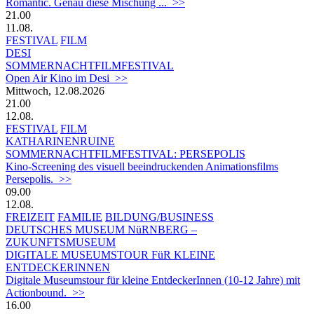
Romantic. Genau diese Mischung ... >>
21.00
11.08.
FESTIVAL
FILM
DESI
SOMMERNACHTFILMFESTIVAL
Open Air Kino im Desi >>
Mittwoch, 12.08.2026
21.00
12.08.
FESTIVAL
FILM
KATHARINENRUINE
SOMMERNACHTFILMFESTIVAL: PERSEPOLIS
Kino-Screening des visuell beeindruckenden Animationsfilms
Persepolis. >>
09.00
12.08.
FREIZEIT
FAMILIE
BILDUNG/BUSINESS
DEUTSCHES MUSEUM NüRNBERG –
ZUKUNFTSMUSEUM
DIGITALE MUSEUMSTOUR FüR KLEINE
ENTDECKERINNEN
Digitale Museumstour für kleine EntdeckerInnen (10-12 Jahre) mit
Actionbound. >>
16.00