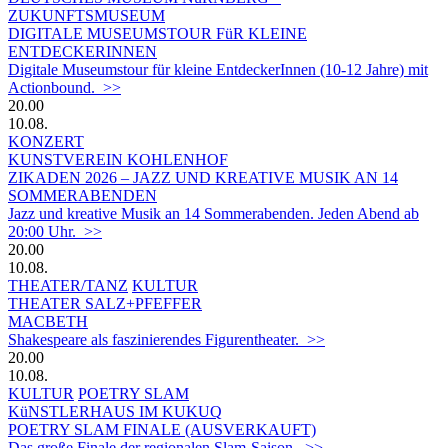
ZUKUNFTSMUSEUM
DIGITALE MUSEUMSTOUR FüR KLEINE
ENTDECKERINNEN
Digitale Museumstour für kleine EntdeckerInnen (10-12 Jahre) mit
Actionbound. >>
20.00
10.08.
KONZERT
KUNSTVEREIN KOHLENHOF
ZIKADEN 2026 – JAZZ UND KREATIVE MUSIK AN 14
SOMMERABENDEN
Jazz und kreative Musik an 14 Sommerabenden. Jeden Abend ab
20:00 Uhr. >>
20.00
10.08.
THEATER/TANZ
KULTUR
THEATER SALZ+PFEFFER
MACBETH
Shakespeare als faszinierendes Figurentheater. >>
20.00
10.08.
KULTUR
POETRY SLAM
KüNSTLERHAUS IM KUKUQ
POETRY SLAM FINALE (AUSVERKAUFT)
Das große Finale der regionalen Slam-Saison. >>