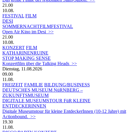
21.00
10.08.
FESTIVAL
FILM
DESI
SOMMERNACHTFILMFESTIVAL
Open Air Kino im Desi >>
21.00
10.08.
KONZERT
FILM
KATHARINENRUINE
STOP MAKING SENSE
Konzertfilm über die Talking Heads >>
Dienstag, 11.08.2026
09.00
11.08.
FREIZEIT
FAMILIE
BILDUNG/BUSINESS
DEUTSCHES MUSEUM NüRNBERG –
ZUKUNFTSMUSEUM
DIGITALE MUSEUMSTOUR FüR KLEINE
ENTDECKERINNEN
Digitale Museumstour für kleine EntdeckerInnen (10-12 Jahre) mit
Actionbound. >>
19.30
11.08.