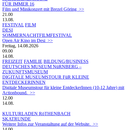
FÜR IMMER 16
Film und Minikonzert mit Brezel Göring >>
21.00
13.08.
FESTIVAL
FILM
DESI
SOMMERNACHTFILMFESTIVAL
Open Air Kino im Desi >>
Freitag, 14.08.2026
09.00
14.08.
FREIZEIT
FAMILIE
BILDUNG/BUSINESS
DEUTSCHES MUSEUM NüRNBERG –
ZUKUNFTSMUSEUM
DIGITALE MUSEUMSTOUR FüR KLEINE
ENTDECKERINNEN
Digitale Museumstour für kleine EntdeckerInnen (10-12 Jahre) mit
Actionbound. >>
12.00
14.08.
KULTURLADEN RöTHENBACH
SKATRUNDE
Weitere Infos zur Veranstaltung auf der Website. >>
14.00