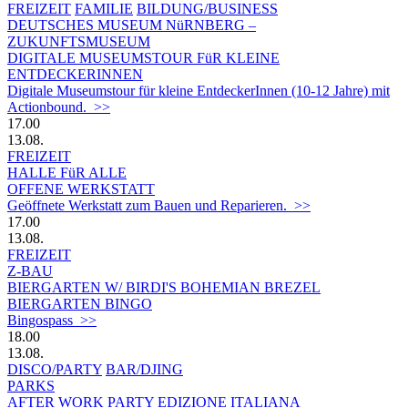
FREIZEIT
FAMILIE
BILDUNG/BUSINESS
DEUTSCHES MUSEUM NüRNBERG –
ZUKUNFTSMUSEUM
DIGITALE MUSEUMSTOUR FüR KLEINE
ENTDECKERINNEN
Digitale Museumstour für kleine EntdeckerInnen (10-12 Jahre) mit
Actionbound. >>
17.00
13.08.
FREIZEIT
HALLE FüR ALLE
OFFENE WERKSTATT
Geöffnete Werkstatt zum Bauen und Reparieren. >>
17.00
13.08.
FREIZEIT
Z-BAU
BIERGARTEN W/ BIRDI'S BOHEMIAN BREZEL
BIERGARTEN BINGO
Bingospass >>
18.00
13.08.
DISCO/PARTY
BAR/DJING
PARKS
AFTER WORK PARTY EDIZIONE ITALIANA