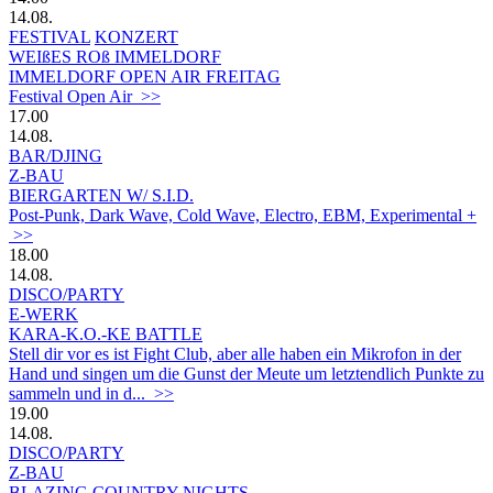
14.08.
FESTIVAL
KONZERT
WEIßES ROß IMMELDORF
IMMELDORF OPEN AIR FREITAG
Festival Open Air >>
17.00
14.08.
BAR/DJING
Z-BAU
BIERGARTEN W/ S.I.D.
Post-Punk, Dark Wave, Cold Wave, Electro, EBM, Experimental +
>>
18.00
14.08.
DISCO/PARTY
E-WERK
KARA-K.O.-KE BATTLE
Stell dir vor es ist Fight Club, aber alle haben ein Mikrofon in der
Hand und singen um die Gunst der Meute um letztendlich Punkte zu
sammeln und in d... >>
19.00
14.08.
DISCO/PARTY
Z-BAU
BLAZING COUNTRY NIGHTS