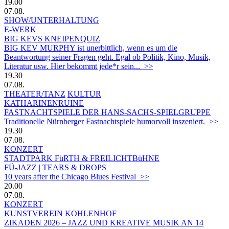
19.00
07.08.
SHOW/UNTERHALTUNG
E-WERK
BIG KEVS KNEIPENQUIZ
BIG KEV MURPHY ist unerbittlich, wenn es um die
Beantwortung seiner Fragen geht. Egal ob Politik, Kino, Musik,
Literatur usw. Hier bekommt jede*r sein... >>
19.30
07.08.
THEATER/TANZ
KULTUR
KATHARINENRUINE
FASTNACHTSPIELE DER HANS-SACHS-SPIELGRUPPE
Traditionelle Nürnberger Fastnachtspiele humorvoll inszeniert. >>
19.30
07.08.
KONZERT
STADTPARK FüRTH & FREILICHTBüHNE
FÜ-JAZZ | TEARS & DROPS
10 years after the Chicago Blues Festival >>
20.00
07.08.
KONZERT
KUNSTVEREIN KOHLENHOF
ZIKADEN 2026 – JAZZ UND KREATIVE MUSIK AN 14