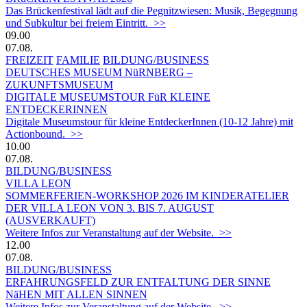
Das Brückenfestival lädt auf die Pegnitzwiesen: Musik, Begegnung
und Subkultur bei freiem Eintritt. >>
09.00
07.08.
FREIZEIT
FAMILIE
BILDUNG/BUSINESS
DEUTSCHES MUSEUM NüRNBERG –
ZUKUNFTSMUSEUM
DIGITALE MUSEUMSTOUR FüR KLEINE
ENTDECKERINNEN
Digitale Museumstour für kleine EntdeckerInnen (10-12 Jahre) mit
Actionbound. >>
10.00
07.08.
BILDUNG/BUSINESS
VILLA LEON
SOMMERFERIEN-WORKSHOP 2026 IM KINDERATELIER
DER VILLA LEON VON 3. BIS 7. AUGUST
(AUSVERKAUFT)
Weitere Infos zur Veranstaltung auf der Website. >>
12.00
07.08.
BILDUNG/BUSINESS
ERFAHRUNGSFELD ZUR ENTFALTUNG DER SINNE
NäHEN MIT ALLEN SINNEN
Weitere Infos zur Veranstaltung auf der Website. >>