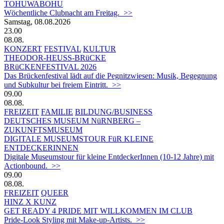
TOHUWABOHU
Wöchentliche Clubnacht am Freitag. >>
Samstag, 08.08.2026
23.00
08.08.
KONZERT
FESTIVAL
KULTUR
THEODOR-HEUSS-BRüCKE
BRüCKENFESTIVAL 2026
Das Brückenfestival lädt auf die Pegnitzwiesen: Musik, Begegnung
und Subkultur bei freiem Eintritt. >>
09.00
08.08.
FREIZEIT
FAMILIE
BILDUNG/BUSINESS
DEUTSCHES MUSEUM NüRNBERG –
ZUKUNFTSMUSEUM
DIGITALE MUSEUMSTOUR FüR KLEINE
ENTDECKERINNEN
Digitale Museumstour für kleine EntdeckerInnen (10-12 Jahre) mit
Actionbound. >>
09.00
08.08.
FREIZEIT
QUEER
HINZ X KUNZ
GET READY 4 PRIDE MIT WILLKOMMEN IM CLUB
Pride-Look Styling mit Make-up-Artists. >>