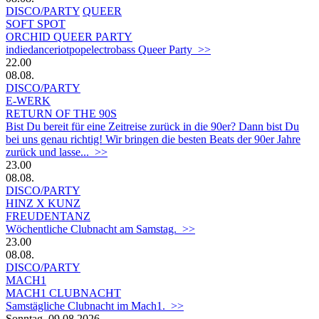
DISCO/PARTY
QUEER
SOFT SPOT
ORCHID QUEER PARTY
indiedanceriotpopelectrobass Queer Party >>
22.00
08.08.
DISCO/PARTY
E-WERK
RETURN OF THE 90S
Bist Du bereit für eine Zeitreise zurück in die 90er? Dann bist Du
bei uns genau richtig! Wir bringen die besten Beats der 90er Jahre
zurück und lasse... >>
23.00
08.08.
DISCO/PARTY
HINZ X KUNZ
FREUDENTANZ
Wöchentliche Clubnacht am Samstag. >>
23.00
08.08.
DISCO/PARTY
MACH1
MACH1 CLUBNACHT
Samstägliche Clubnacht im Mach1. >>
Sonntag, 09.08.2026