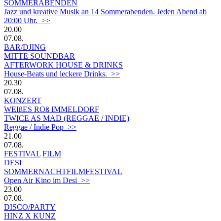
SOMMERABENDEN
Jazz und kreative Musik an 14 Sommerabenden. Jeden Abend ab
20:00 Uhr. >>
20.00
07.08.
BAR/DJING
MITTE SOUNDBAR
AFTERWORK HOUSE & DRINKS
House-Beats und leckere Drinks. >>
20.30
07.08.
KONZERT
WEIßES ROß IMMELDORF
TWICE AS MAD (REGGAE / INDIE)
Reggae / Indie Pop >>
21.00
07.08.
FESTIVAL
FILM
DESI
SOMMERNACHTFILMFESTIVAL
Open Air Kino im Desi >>
23.00
07.08.
DISCO/PARTY
HINZ X KUNZ