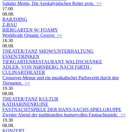
Saltatio Mortis, Die Apokalyptischen Reiter uvm. >>
17.00
08.08.
BAR/DJING
Z-BAU
BIERGARTEN W/ FOAMY
Worldwide Organic Groove >>
18.30
08.08.
THEATER/TANZ
SHOW/UNTERHALTUNG
ESSEN/TRINKEN
TIERGARTEN­RESTAURANT WALDSCHÄNKE
ADLER- VON NüRNBERG NACH FüRTH -
CULINARTHEATER
Crossover-Menue und ein musikalischer Parforceritt durch den
Tiergarten. >>
19.30
08.08.
THEATER/TANZ
KULTUR
KATHARINENRUINE
FASTNACHTSPIELE DER HANS-SACHS-SPIELGRUPPE
Zweiter Abend der traditionellen humorvollen Fastnachtspiele. >>
19.30
08.08.
KONZERT