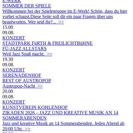
E-WERK
SOMMER DER SPIELE
Willkommen bei der Spielegruppe im E-Werk! Schön, dass du hier
vorbei schaust.Diese Seite soll dir ein paar Fragen über uns
beantworten. Wer seid ihr?... >>
15.00
09.08.
KONZERT
STADTPARK FüRTH & FREILICHTBüHNE
FÜ-JAZZ ALLSTARS
Weil Jazz Spaß macht. >>
19.30
09.08.
KONZERT
SERENADENHOF
BEST OF AUSTROPOP
Austropop-Nacht >>
20.00
09.08.
KONZERT
KUNSTVEREIN KOHLENHOF
ZIKADEN 2026 – JAZZ UND KREATIVE MUSIK AN 14
SOMMERABENDEN
Jazz und kreative Musik an 14 Sommerabenden. Jeden Abend ab
20:00 Uhr. >>