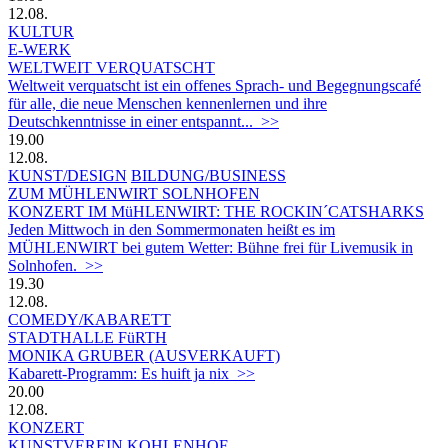
12.08.
KULTUR
E-WERK
WELTWEIT VERQUATSCHT
Weltweit verquatscht ist ein offenes Sprach- und Begegnungscafé
für alle, die neue Menschen kennenlernen und ihre
Deutschkenntnisse in einer entspannt... >>
19.00
12.08.
KUNST/DESIGN
BILDUNG/BUSINESS
ZUM MÜHLENWIRT SOLNHOFEN
KONZERT IM MüHLENWIRT: THE ROCKIN´CATSHARKS
Jeden Mittwoch in den Sommermonaten heißt es im
MÜHLENWIRT bei gutem Wetter: Bühne frei für Livemusik in
Solnhofen. >>
19.30
12.08.
COMEDY/KABARETT
STADTHALLE FüRTH
MONIKA GRUBER (AUSVERKAUFT)
Kabarett-Programm: Es huift ja nix >>
20.00
12.08.
KONZERT
KUNSTVEREIN KOHLENHOF