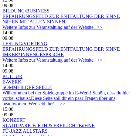
09.08.
BILDUNG/BUSINESS
ERFAHRUNGSFELD ZUR ENTFALTUNG DER SINNE
NäHEN MIT ALLEN SINNEN
Weitere Infos zur Veranstaltung auf der Website. >>
14.00
09.08.
LESUNG/VORTRAG
ERFAHRUNGSFELD ZUR ENTFALTUNG DER SINNE
IMKER*INNENGESPRäCHE
Weitere Infos zur Veranstaltung auf der Website. >>
14.00
09.08.
KULTUR
E-WERK
SOMMER DER SPIELE
Willkommen bei der Spielegruppe im E-Werk! Schön, dass du hier
vorbei schaust.Diese Seite soll dir ein paar Fragen über uns
beantworten. Wer seid ihr?... >>
15.00
09.08.
KONZERT
STADTPARK FüRTH & FREILICHTBüHNE
FÜ-JAZZ ALLSTARS