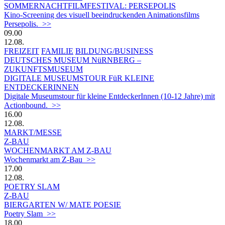
SOMMERNACHTFILMFESTIVAL: PERSEPOLIS
Kino-Screening des visuell beeindruckenden Animationsfilms
Persepolis. >>
09.00
12.08.
FREIZEIT
FAMILIE
BILDUNG/BUSINESS
DEUTSCHES MUSEUM NüRNBERG –
ZUKUNFTSMUSEUM
DIGITALE MUSEUMSTOUR FüR KLEINE
ENTDECKERINNEN
Digitale Museumstour für kleine EntdeckerInnen (10-12 Jahre) mit
Actionbound. >>
16.00
12.08.
MARKT/MESSE
Z-BAU
WOCHENMARKT AM Z-BAU
Wochenmarkt am Z-Bau >>
17.00
12.08.
POETRY SLAM
Z-BAU
BIERGARTEN W/ MATE POESIE
Poetry Slam >>
18.00