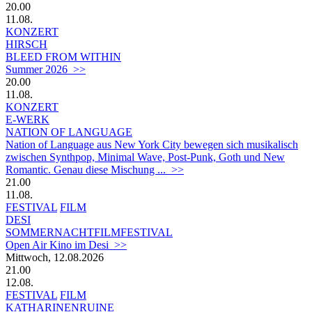
20.00
11.08.
KONZERT
HIRSCH
BLEED FROM WITHIN
Summer 2026 >>
20.00
11.08.
KONZERT
E-WERK
NATION OF LANGUAGE
Nation of Language aus New York City bewegen sich musikalisch
zwischen Synthpop, Minimal Wave, Post-Punk, Goth und New
Romantic. Genau diese Mischung ... >>
21.00
11.08.
FESTIVAL
FILM
DESI
SOMMERNACHTFILMFESTIVAL
Open Air Kino im Desi >>
Mittwoch, 12.08.2026
21.00
12.08.
FESTIVAL
FILM
KATHARINENRUINE