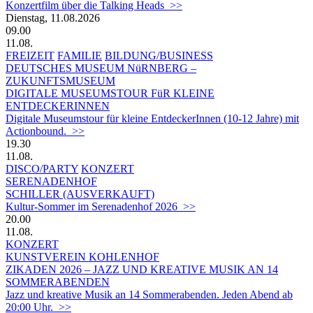
Konzertfilm über die Talking Heads >>
Dienstag, 11.08.2026
09.00
11.08.
FREIZEIT
FAMILIE
BILDUNG/BUSINESS
DEUTSCHES MUSEUM NüRNBERG –
ZUKUNFTSMUSEUM
DIGITALE MUSEUMSTOUR FüR KLEINE
ENTDECKERINNEN
Digitale Museumstour für kleine EntdeckerInnen (10-12 Jahre) mit
Actionbound. >>
19.30
11.08.
DISCO/PARTY
KONZERT
SERENADENHOF
SCHILLER (AUSVERKAUFT)
Kultur-Sommer im Serenadenhof 2026 >>
20.00
11.08.
KONZERT
KUNSTVEREIN KOHLENHOF
ZIKADEN 2026 – JAZZ UND KREATIVE MUSIK AN 14
SOMMERABENDEN
Jazz und kreative Musik an 14 Sommerabenden. Jeden Abend ab
20:00 Uhr. >>