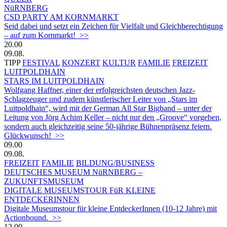
NüRNBERG
CSD PARTY AM KORNMARKT
Seid dabei und setzt ein Zeichen für Vielfalt und Gleichberechtigung
– auf zum Kornmarkt! >>
20.00
09.08.
TIPP
FESTIVAL
KONZERT
KULTUR
FAMILIE
FREIZEIT
LUITPOLDHAIN
STARS IM LUITPOLDHAIN
Wolfgang Haffner, einer der erfolgreichsten deutschen Jazz-
Schlagzeuger und zudem künstlerischer Leiter von „Stars im
Luitpoldhain“, wird mit der German All Star Bigband – unter der
Leitung von Jörg Achim Keller – nicht nur den „Groove“ vorgeben,
sondern auch gleichzeitig seine 50-jährige Bühnenpräsenz feiern.
Glückwunsch! >>
09.00
09.08.
FREIZEIT
FAMILIE
BILDUNG/BUSINESS
DEUTSCHES MUSEUM NüRNBERG –
ZUKUNFTSMUSEUM
DIGITALE MUSEUMSTOUR FüR KLEINE
ENTDECKERINNEN
Digitale Museumstour für kleine EntdeckerInnen (10-12 Jahre) mit
Actionbound. >>
12.00