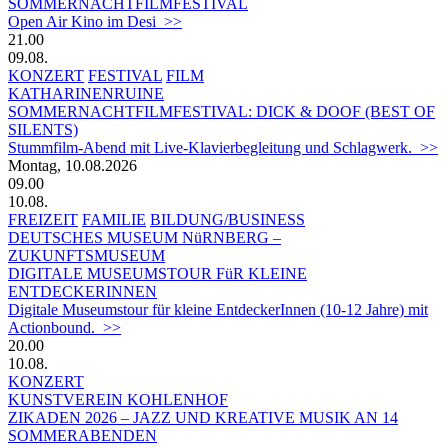
SOMMERNACHTFILMFESTIVAL
Open Air Kino im Desi >>
21.00
09.08.
KONZERT
FESTIVAL
FILM
KATHARINENRUINE
SOMMERNACHTFILMFESTIVAL: DICK & DOOF (BEST OF
SILENTS)
Stummfilm-Abend mit Live-Klavierbegleitung und Schlagwerk. >>
Montag, 10.08.2026
09.00
10.08.
FREIZEIT
FAMILIE
BILDUNG/BUSINESS
DEUTSCHES MUSEUM NüRNBERG –
ZUKUNFTSMUSEUM
DIGITALE MUSEUMSTOUR FüR KLEINE
ENTDECKERINNEN
Digitale Museumstour für kleine EntdeckerInnen (10-12 Jahre) mit
Actionbound. >>
20.00
10.08.
KONZERT
KUNSTVEREIN KOHLENHOF
ZIKADEN 2026 – JAZZ UND KREATIVE MUSIK AN 14
SOMMERABENDEN