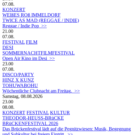
07.08.
KONZERT
WEIßES ROß IMMELDORF
TWICE AS MAD (REGGAE / INDIE)
Reggae / Indie Pop >>
21.00
07.08.
FESTIVAL
FILM
DESI
SOMMERNACHTFILMFESTIVAL
Open Air Kino im Desi >>
23.00
07.08.
DISCO/PARTY
HINZ X KUNZ
TOHUWABOHU
Wöchentliche Clubnacht am Freitag. >>
Samstag, 08.08.2026
23.00
08.08.
KONZERT
FESTIVAL
KULTUR
THEODOR-HEUSS-BRüCKE
BRüCKENFESTIVAL 2026
Das Brückenfestival lädt auf die Pegnitzwiesen: Musik, Begegnung
und Subkultur bei freiem Eintritt. >>