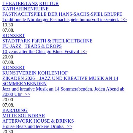
THEATER/TANZ
KULTUR
KATHARINENRUINE
FASTNACHTSPIELE DER HANS-SACHS-SPIELGRUPPE
Traditionelle Nürnberger Fastnachtspiele humorvoll inszeniert. >>
19.30
07.08.
KONZERT
STADTPARK FüRTH & FREILICHTBüHNE
FÜ-JAZZ | TEARS & DROPS
10 years after the Chicago Blues Festival >>
20.00
07.08.
KONZERT
KUNSTVEREIN KOHLENHOF
ZIKADEN 2026 – JAZZ UND KREATIVE MUSIK AN 14
SOMMERABENDEN
Jazz und kreative Musik an 14 Sommerabenden. Jeden Abend ab
20:00 Uhr. >>
20.00
07.08.
BAR/DJING
MITTE SOUNDBAR
AFTERWORK HOUSE & DRINKS
House-Beats und leckere Drinks. >>
20.30