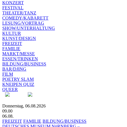
KONZERT
FESTIVAL
THEATER/TANZ
COMEDY/KABARETT
LESUNG/VORTRAG
SHOW/UNTERHALTUNG
KULTUR
KUNST/DESIGN
FREIZEIT
FAMILIE
MARKT/MESSE
ESSEN/TRINKEN
BILDUNG/BUSINESS
BAR/DJING
FILM
POETRY SLAM
KNEIPEN QUIZ
QUEER
Donnerstag, 06.08.2026
09.00
06.08.
FREIZEIT
FAMILIE
BILDUNG/BUSINESS
DEUTSCHES MUSEUM NüRNBERG –