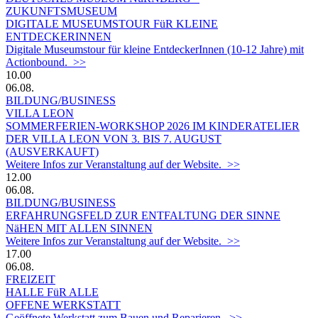
ZUKUNFTSMUSEUM
DIGITALE MUSEUMSTOUR FüR KLEINE
ENTDECKERINNEN
Digitale Museumstour für kleine EntdeckerInnen (10-12 Jahre) mit
Actionbound. >>
10.00
06.08.
BILDUNG/BUSINESS
VILLA LEON
SOMMERFERIEN-WORKSHOP 2026 IM KINDERATELIER
DER VILLA LEON VON 3. BIS 7. AUGUST
(AUSVERKAUFT)
Weitere Infos zur Veranstaltung auf der Website. >>
12.00
06.08.
BILDUNG/BUSINESS
ERFAHRUNGSFELD ZUR ENTFALTUNG DER SINNE
NäHEN MIT ALLEN SINNEN
Weitere Infos zur Veranstaltung auf der Website. >>
17.00
06.08.
FREIZEIT
HALLE FüR ALLE
OFFENE WERKSTATT
Geöffnete Werkstatt zum Bauen und Reparieren. >>