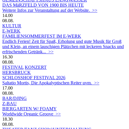
DAS MäRZFELD VON 1900 BIS HEUTE
Weitere Infos zur Veranstaltung auf der Website. >>
14.00
08.08.
KULTUR
E-WERK
FAMILIENSOMMERFEST IM E-WERK
Endlich Ferien! Zeit für Spaß, Erholung und gute Musik für Groß
und Klein, an einem lauschigen Plätzchen mit leckeren Snacks und
erfrischenden Getränk... >>
16.30
08.08.
FESTIVAL
KONZERT
HERSBRUCK
SCHLOSSHOF FESTIVAL 2026
Saltatio Mortis, Die Apokalyptischen Reiter uvm. >>
17.00
08.08.
BAR/DJING
Z-BAU
BIERGARTEN W/ FOAMY
Worldwide Organic Groove >>
18.30
08.08.