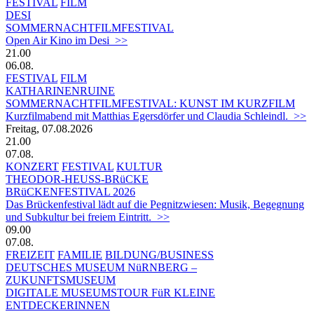
FESTIVAL
FILM
DESI
SOMMERNACHTFILMFESTIVAL
Open Air Kino im Desi >>
21.00
06.08.
FESTIVAL
FILM
KATHARINENRUINE
SOMMERNACHTFILMFESTIVAL: KUNST IM KURZFILM
Kurzfilmabend mit Matthias Egersdörfer und Claudia Schleindl. >>
Freitag, 07.08.2026
21.00
07.08.
KONZERT
FESTIVAL
KULTUR
THEODOR-HEUSS-BRüCKE
BRüCKENFESTIVAL 2026
Das Brückenfestival lädt auf die Pegnitzwiesen: Musik, Begegnung
und Subkultur bei freiem Eintritt. >>
09.00
07.08.
FREIZEIT
FAMILIE
BILDUNG/BUSINESS
DEUTSCHES MUSEUM NüRNBERG –
ZUKUNFTSMUSEUM
DIGITALE MUSEUMSTOUR FüR KLEINE
ENTDECKERINNEN