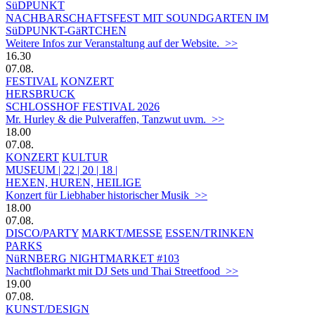
SüDPUNKT
NACHBARSCHAFTSFEST MIT SOUNDGARTEN IM
SüDPUNKT-GäRTCHEN
Weitere Infos zur Veranstaltung auf der Website. >>
16.30
07.08.
FESTIVAL
KONZERT
HERSBRUCK
SCHLOSSHOF FESTIVAL 2026
Mr. Hurley & die Pulveraffen, Tanzwut uvm. >>
18.00
07.08.
KONZERT
KULTUR
MUSEUM | 22 | 20 | 18 |
HEXEN, HUREN, HEILIGE
Konzert für Liebhaber historischer Musik >>
18.00
07.08.
DISCO/PARTY
MARKT/MESSE
ESSEN/TRINKEN
PARKS
NüRNBERG NIGHTMARKET #103
Nachtflohmarkt mit DJ Sets und Thai Streetfood >>
19.00
07.08.
KUNST/DESIGN