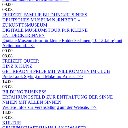
09.00
08.08.
FREIZEIT
FAMILIE
BILDUNG/BUSINESS
DEUTSCHES MUSEUM NüRNBERG –
ZUKUNFTSMUSEUM
DIGITALE MUSEUMSTOUR FüR KLEINE
ENTDECKERINNEN
Digitale Museumstour für kleine EntdeckerInnen (10-12 Jahre) mit
Actionbound. >>
09.00
08.08.
FREIZEIT
QUEER
HINZ X KUNZ
GET READY 4 PRIDE MIT WILLKOMMEN IM CLUB
Pride-Look Styling mit Make-up-Artists. >>
14.00
08.08.
BILDUNG/BUSINESS
ERFAHRUNGSFELD ZUR ENTFALTUNG DER SINNE
NäHEN MIT ALLEN SINNEN
Weitere Infos zur Veranstaltung auf der Website. >>
14.00
08.08.
KULTUR
GEMEINSCHAFTSHAUS LANGWASSER