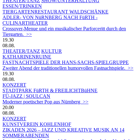
THEATER/TANZ
SHOW/UNTERHALTUNG
ESSEN/TRINKEN
TIERGARTEN­RESTAURANT WALDSCHÄNKE
ADLER- VON NüRNBERG NACH FüRTH -
CULINARTHEATER
Crossover-Menue und ein musikalischer Parforceritt durch den
Tiergarten. >>
19.30
08.08.
THEATER/TANZ
KULTUR
KATHARINENRUINE
FASTNACHTSPIELE DER HANS-SACHS-SPIELGRUPPE
Zweiter Abend der traditionellen humorvollen Fastnachtspiele. >>
19.30
08.08.
KONZERT
STADTPARK FüRTH & FREILICHTBüHNE
FÜ-JAZZ | SOULCAN
Moderner poetischer Pop aus Nürnberg >>
20.00
08.08.
KONZERT
KUNSTVEREIN KOHLENHOF
ZIKADEN 2026 – JAZZ UND KREATIVE MUSIK AN 14
SOMMERABENDEN