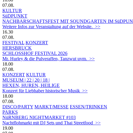
07.08.
KULTUR
SüDPUNKT
NACHBARSCHAFTSFEST MIT SOUNDGARTEN IM SüDPUN
Weitere Infos zur Veranstaltung auf der Website. >>
16.30
07.08.
FESTIVAL
KONZERT
HERSBRUCK
SCHLOSSHOF FESTIVAL 2026
Mr. Hurley & die Pulveraffen, Tanzwut uvm. >>
18.00
07.08.
KONZERT
KULTUR
MUSEUM | 22 | 20 | 18 |
HEXEN, HUREN, HEILIGE
Konzert für Liebhaber historischer Musik >>
18.00
07.08.
DISCO/PARTY
MARKT/MESSE
ESSEN/TRINKEN
PARKS
NüRNBERG NIGHTMARKET #103
Nachtflohmarkt mit DJ Sets und Thai Streetfood >>
19.00