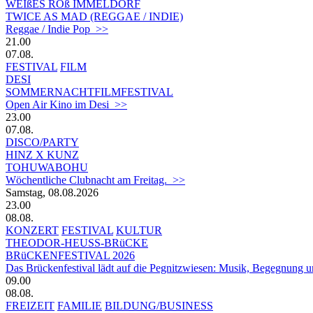
WEIßES ROß IMMELDORF
TWICE AS MAD (REGGAE / INDIE)
Reggae / Indie Pop >>
21.00
07.08.
FESTIVAL
FILM
DESI
SOMMERNACHTFILMFESTIVAL
Open Air Kino im Desi >>
23.00
07.08.
DISCO/PARTY
HINZ X KUNZ
TOHUWABOHU
Wöchentliche Clubnacht am Freitag. >>
Samstag, 08.08.2026
23.00
08.08.
KONZERT
FESTIVAL
KULTUR
THEODOR-HEUSS-BRüCKE
BRüCKENFESTIVAL 2026
Das Brückenfestival lädt auf die Pegnitzwiesen: Musik, Begegnung un
09.00
08.08.
FREIZEIT
FAMILIE
BILDUNG/BUSINESS