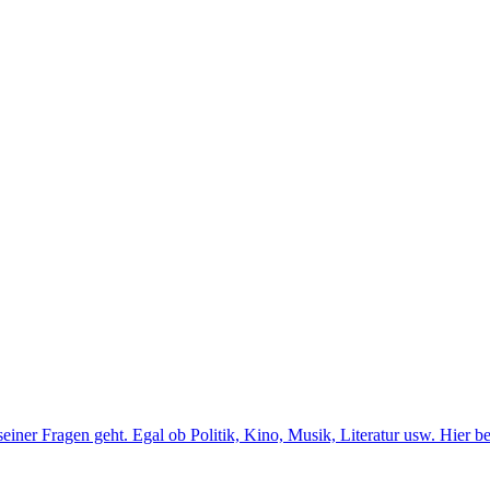
er Fragen geht. Egal ob Politik, Kino, Musik, Literatur usw. Hier b