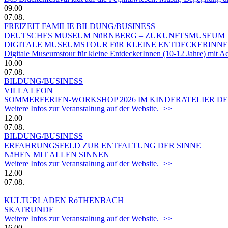
09.00
07.08.
FREIZEIT
FAMILIE
BILDUNG/BUSINESS
DEUTSCHES MUSEUM NüRNBERG – ZUKUNFTSMUSEUM
DIGITALE MUSEUMSTOUR FüR KLEINE ENTDECKERINN
Digitale Museumstour für kleine EntdeckerInnen (10-12 Jahre) mit 
10.00
07.08.
BILDUNG/BUSINESS
VILLA LEON
SOMMERFERIEN-WORKSHOP 2026 IM KINDERATELIER DER
Weitere Infos zur Veranstaltung auf der Website. >>
12.00
07.08.
BILDUNG/BUSINESS
ERFAHRUNGSFELD ZUR ENTFALTUNG DER SINNE
NäHEN MIT ALLEN SINNEN
Weitere Infos zur Veranstaltung auf der Website. >>
12.00
07.08.
KULTURLADEN RöTHENBACH
SKATRUNDE
Weitere Infos zur Veranstaltung auf der Website. >>
16.00