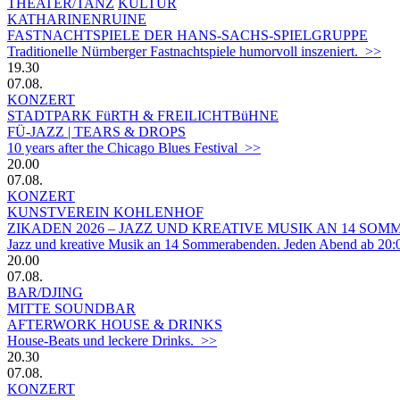
THEATER/TANZ
KULTUR
KATHARINENRUINE
FASTNACHTSPIELE DER HANS-SACHS-SPIELGRUPPE
Traditionelle Nürnberger Fastnachtspiele humorvoll inszeniert. >>
19.30
07.08.
KONZERT
STADTPARK FüRTH & FREILICHTBüHNE
FÜ-JAZZ | TEARS & DROPS
10 years after the Chicago Blues Festival >>
20.00
07.08.
KONZERT
KUNSTVEREIN KOHLENHOF
ZIKADEN 2026 – JAZZ UND KREATIVE MUSIK AN 14 S
Jazz und kreative Musik an 14 Sommerabenden. Jeden Abend ab 20:
20.00
07.08.
BAR/DJING
MITTE SOUNDBAR
AFTERWORK HOUSE & DRINKS
House-Beats und leckere Drinks. >>
20.30
07.08.
KONZERT