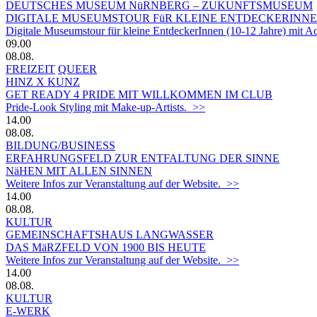
DEUTSCHES MUSEUM NüRNBERG – ZUKUNFTSMUSEUM
DIGITALE MUSEUMSTOUR FüR KLEINE ENTDECKERINN
Digitale Museumstour für kleine EntdeckerInnen (10-12 Jahre) mit 
09.00
08.08.
FREIZEIT
QUEER
HINZ X KUNZ
GET READY 4 PRIDE MIT WILLKOMMEN IM CLUB
Pride-Look Styling mit Make-up-Artists. >>
14.00
08.08.
BILDUNG/BUSINESS
ERFAHRUNGSFELD ZUR ENTFALTUNG DER SINNE
NäHEN MIT ALLEN SINNEN
Weitere Infos zur Veranstaltung auf der Website. >>
14.00
08.08.
KULTUR
GEMEINSCHAFTSHAUS LANGWASSER
DAS MäRZFELD VON 1900 BIS HEUTE
Weitere Infos zur Veranstaltung auf der Website. >>
14.00
08.08.
KULTUR
E-WERK