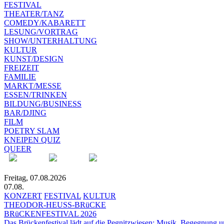
FESTIVAL
THEATER/TANZ
COMEDY/KABARETT
LESUNG/VORTRAG
SHOW/UNTERHALTUNG
KULTUR
KUNST/DESIGN
FREIZEIT
FAMILIE
MARKT/MESSE
ESSEN/TRINKEN
BILDUNG/BUSINESS
BAR/DJING
FILM
POETRY SLAM
KNEIPEN QUIZ
QUEER
Freitag, 07.08.2026
07.08.
KONZERT
FESTIVAL
KULTUR
THEODOR-HEUSS-BRüCKE
BRüCKENFESTIVAL 2026
Das Brückenfestival lädt auf die Pegnitzwiesen: Musik, Begegnung un