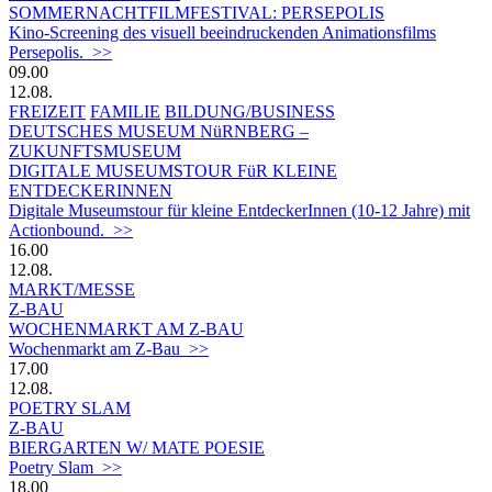
SOMMERNACHTFILMFESTIVAL: PERSEPOLIS
Kino-Screening des visuell beeindruckenden Animationsfilms
Persepolis. >>
09.00
12.08.
FREIZEIT
FAMILIE
BILDUNG/BUSINESS
DEUTSCHES MUSEUM NüRNBERG –
ZUKUNFTSMUSEUM
DIGITALE MUSEUMSTOUR FüR KLEINE
ENTDECKERINNEN
Digitale Museumstour für kleine EntdeckerInnen (10-12 Jahre) mit
Actionbound. >>
16.00
12.08.
MARKT/MESSE
Z-BAU
WOCHENMARKT AM Z-BAU
Wochenmarkt am Z-Bau >>
17.00
12.08.
POETRY SLAM
Z-BAU
BIERGARTEN W/ MATE POESIE
Poetry Slam >>
18.00