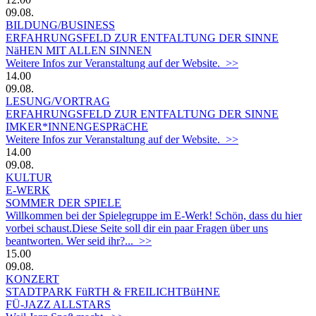
09.08.
BILDUNG/BUSINESS
ERFAHRUNGSFELD ZUR ENTFALTUNG DER SINNE
NäHEN MIT ALLEN SINNEN
Weitere Infos zur Veranstaltung auf der Website. >>
14.00
09.08.
LESUNG/VORTRAG
ERFAHRUNGSFELD ZUR ENTFALTUNG DER SINNE
IMKER*INNENGESPRäCHE
Weitere Infos zur Veranstaltung auf der Website. >>
14.00
09.08.
KULTUR
E-WERK
SOMMER DER SPIELE
Willkommen bei der Spielegruppe im E-Werk! Schön, dass du hier
vorbei schaust.Diese Seite soll dir ein paar Fragen über uns
beantworten. Wer seid ihr?... >>
15.00
09.08.
KONZERT
STADTPARK FüRTH & FREILICHTBüHNE
FÜ-JAZZ ALLSTARS