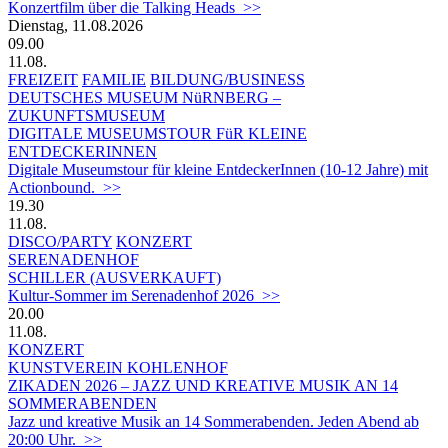
Konzertfilm über die Talking Heads >>
Dienstag, 11.08.2026
09.00
11.08.
FREIZEIT
FAMILIE
BILDUNG/BUSINESS
DEUTSCHES MUSEUM NüRNBERG –
ZUKUNFTSMUSEUM
DIGITALE MUSEUMSTOUR FüR KLEINE
ENTDECKERINNEN
Digitale Museumstour für kleine EntdeckerInnen (10-12 Jahre) mit
Actionbound. >>
19.30
11.08.
DISCO/PARTY
KONZERT
SERENADENHOF
SCHILLER (AUSVERKAUFT)
Kultur-Sommer im Serenadenhof 2026 >>
20.00
11.08.
KONZERT
KUNSTVEREIN KOHLENHOF
ZIKADEN 2026 – JAZZ UND KREATIVE MUSIK AN 14
SOMMERABENDEN
Jazz und kreative Musik an 14 Sommerabenden. Jeden Abend ab
20:00 Uhr. >>