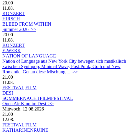
20.00
11.08.
KONZERT
HIRSCH
BLEED FROM WITHIN
Summer 2026 >>
20.00
11.08.
KONZERT
E-WERK
NATION OF LANGUAGE
Nation of Language aus New York City bewegen sich musikalisch
zwischen Synthpop, Minimal Wave, Post-Punk, Goth und New
Romantic. Genau diese Mischung ... >>
21.00
11.08.
FESTIVAL
FILM
DESI
SOMMERNACHTFILMFESTIVAL
Open Air Kino im Desi >>
Mittwoch, 12.08.2026
21.00
12.08.
FESTIVAL
FILM
KATHARINENRUINE