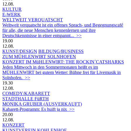
12.08.
KULTUR
E-WERK
WELTWEIT VERQUATSCHT
Weltweit verquatscht ist ein offenes Sprach- und Begegnungscafé
für alle, die neue Menschen kennenlernen und ihre
Deutschkenntnisse in einer entspannt... >>
19.00
12.08.
KUNST/DESIGN
BILDUNG/BUSINESS
ZUM MÜHLENWIRT SOLNHOFEN
KONZERT IM MüHLENWIRT: THE ROCKIN´CATSHARKS
Jeden Mittwoch in den Sommermonaten heißt es im
MÜHLENWIRT bei gutem Wetter: Bühne frei für Livemusik in
Solnhofen. >>
19.30
12.08.
COMEDY/KABARETT
STADTHALLE FüRTH
MONIKA GRUBER (AUSVERKAUFT)
Kabarett-Programm: Es huift ja nix >>
20.00
12.08.
KONZERT
KUNSTVEREIN KOHLENHOF