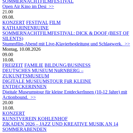
SOMMERNACHTFILMFESTIVAL
Open Air Kino im Desi >>
21.00
09.08.
KONZERT
FESTIVAL
FILM
KATHARINENRUINE
SOMMERNACHTFILMFESTIVAL: DICK & DOOF (BEST OF
SILENTS)
Stummfilm-Abend mit Live-Klavierbegleitung und Schlagwerk. >>
Montag, 10.08.2026
09.00
10.08.
FREIZEIT
FAMILIE
BILDUNG/BUSINESS
DEUTSCHES MUSEUM NüRNBERG –
ZUKUNFTSMUSEUM
DIGITALE MUSEUMSTOUR FüR KLEINE
ENTDECKERINNEN
Digitale Museumstour für kleine EntdeckerInnen (10-12 Jahre) mit
Actionbound. >>
20.00
10.08.
KONZERT
KUNSTVEREIN KOHLENHOF
ZIKADEN 2026 – JAZZ UND KREATIVE MUSIK AN 14
SOMMERABENDEN