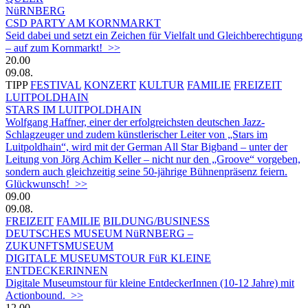
NüRNBERG
CSD PARTY AM KORNMARKT
Seid dabei und setzt ein Zeichen für Vielfalt und Gleichberechtigung
– auf zum Kornmarkt! >>
20.00
09.08.
TIPP
FESTIVAL
KONZERT
KULTUR
FAMILIE
FREIZEIT
LUITPOLDHAIN
STARS IM LUITPOLDHAIN
Wolfgang Haffner, einer der erfolgreichsten deutschen Jazz-
Schlagzeuger und zudem künstlerischer Leiter von „Stars im
Luitpoldhain“, wird mit der German All Star Bigband – unter der
Leitung von Jörg Achim Keller – nicht nur den „Groove“ vorgeben,
sondern auch gleichzeitig seine 50-jährige Bühnenpräsenz feiern.
Glückwunsch! >>
09.00
09.08.
FREIZEIT
FAMILIE
BILDUNG/BUSINESS
DEUTSCHES MUSEUM NüRNBERG –
ZUKUNFTSMUSEUM
DIGITALE MUSEUMSTOUR FüR KLEINE
ENTDECKERINNEN
Digitale Museumstour für kleine EntdeckerInnen (10-12 Jahre) mit
Actionbound. >>
12.00