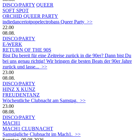
DISCO/PARTY
QUEER
SOFT SPOT
ORCHID QUEER PARTY
indiedanceriotpopelectrobass Queer Party >>
22.00
08.08.
DISCO/PARTY
E-WERK
RETURN OF THE 90S
Bist Du bereit für eine Zeitreise zurück in die 90er? Dann bist Du
bei uns genau richtig! Wir bringen die besten Beats der 90er Jahre
zurück und lasse... >>
23.00
08.08.
DISCO/PARTY
HINZ X KUNZ
FREUDENTANZ
Wöchentliche Clubnacht am Samstag. >>
23.00
08.08.
DISCO/PARTY
MACH1
MACH1 CLUBNACHT
Samstägliche Clubnacht im Mach1. >>
Sonntag, 09.08.2026