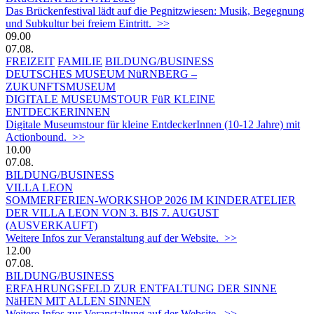
Das Brückenfestival lädt auf die Pegnitzwiesen: Musik, Begegnung
und Subkultur bei freiem Eintritt. >>
09.00
07.08.
FREIZEIT
FAMILIE
BILDUNG/BUSINESS
DEUTSCHES MUSEUM NüRNBERG –
ZUKUNFTSMUSEUM
DIGITALE MUSEUMSTOUR FüR KLEINE
ENTDECKERINNEN
Digitale Museumstour für kleine EntdeckerInnen (10-12 Jahre) mit
Actionbound. >>
10.00
07.08.
BILDUNG/BUSINESS
VILLA LEON
SOMMERFERIEN-WORKSHOP 2026 IM KINDERATELIER
DER VILLA LEON VON 3. BIS 7. AUGUST
(AUSVERKAUFT)
Weitere Infos zur Veranstaltung auf der Website. >>
12.00
07.08.
BILDUNG/BUSINESS
ERFAHRUNGSFELD ZUR ENTFALTUNG DER SINNE
NäHEN MIT ALLEN SINNEN
Weitere Infos zur Veranstaltung auf der Website. >>