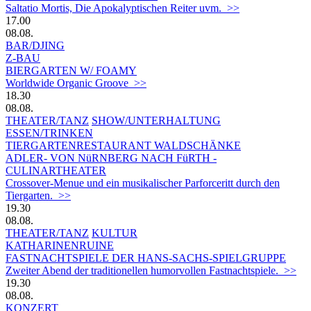
Saltatio Mortis, Die Apokalyptischen Reiter uvm. >>
17.00
08.08.
BAR/DJING
Z-BAU
BIERGARTEN W/ FOAMY
Worldwide Organic Groove >>
18.30
08.08.
THEATER/TANZ
SHOW/UNTERHALTUNG
ESSEN/TRINKEN
TIERGARTEN­RESTAURANT WALDSCHÄNKE
ADLER- VON NüRNBERG NACH FüRTH -
CULINARTHEATER
Crossover-Menue und ein musikalischer Parforceritt durch den
Tiergarten. >>
19.30
08.08.
THEATER/TANZ
KULTUR
KATHARINENRUINE
FASTNACHTSPIELE DER HANS-SACHS-SPIELGRUPPE
Zweiter Abend der traditionellen humorvollen Fastnachtspiele. >>
19.30
08.08.
KONZERT