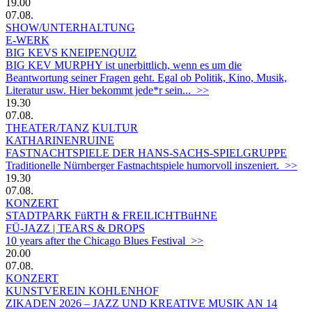
19.00
07.08.
SHOW/UNTERHALTUNG
E-WERK
BIG KEVS KNEIPENQUIZ
BIG KEV MURPHY ist unerbittlich, wenn es um die
Beantwortung seiner Fragen geht. Egal ob Politik, Kino, Musik,
Literatur usw. Hier bekommt jede*r sein... >>
19.30
07.08.
THEATER/TANZ
KULTUR
KATHARINENRUINE
FASTNACHTSPIELE DER HANS-SACHS-SPIELGRUPPE
Traditionelle Nürnberger Fastnachtspiele humorvoll inszeniert. >>
19.30
07.08.
KONZERT
STADTPARK FüRTH & FREILICHTBüHNE
FÜ-JAZZ | TEARS & DROPS
10 years after the Chicago Blues Festival >>
20.00
07.08.
KONZERT
KUNSTVEREIN KOHLENHOF
ZIKADEN 2026 – JAZZ UND KREATIVE MUSIK AN 14