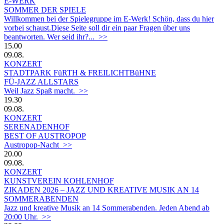
E-WERK
SOMMER DER SPIELE
Willkommen bei der Spielegruppe im E-Werk! Schön, dass du hier
vorbei schaust.Diese Seite soll dir ein paar Fragen über uns
beantworten. Wer seid ihr?... >>
15.00
09.08.
KONZERT
STADTPARK FüRTH & FREILICHTBüHNE
FÜ-JAZZ ALLSTARS
Weil Jazz Spaß macht. >>
19.30
09.08.
KONZERT
SERENADENHOF
BEST OF AUSTROPOP
Austropop-Nacht >>
20.00
09.08.
KONZERT
KUNSTVEREIN KOHLENHOF
ZIKADEN 2026 – JAZZ UND KREATIVE MUSIK AN 14
SOMMERABENDEN
Jazz und kreative Musik an 14 Sommerabenden. Jeden Abend ab
20:00 Uhr. >>