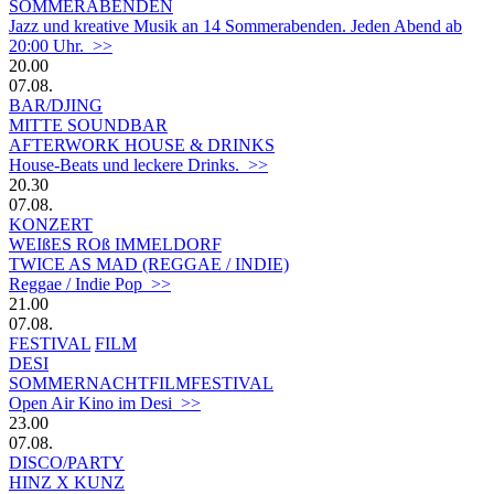
SOMMERABENDEN
Jazz und kreative Musik an 14 Sommerabenden. Jeden Abend ab
20:00 Uhr. >>
20.00
07.08.
BAR/DJING
MITTE SOUNDBAR
AFTERWORK HOUSE & DRINKS
House-Beats und leckere Drinks. >>
20.30
07.08.
KONZERT
WEIßES ROß IMMELDORF
TWICE AS MAD (REGGAE / INDIE)
Reggae / Indie Pop >>
21.00
07.08.
FESTIVAL
FILM
DESI
SOMMERNACHTFILMFESTIVAL
Open Air Kino im Desi >>
23.00
07.08.
DISCO/PARTY
HINZ X KUNZ