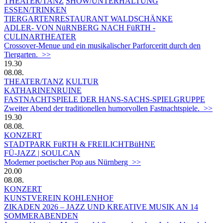
THEATER/TANZ
SHOW/UNTERHALTUNG
ESSEN/TRINKEN
TIERGARTEN­RESTAURANT WALDSCHÄNKE
ADLER- VON NüRNBERG NACH FüRTH -
CULINARTHEATER
Crossover-Menue und ein musikalischer Parforceritt durch den
Tiergarten. >>
19.30
08.08.
THEATER/TANZ
KULTUR
KATHARINENRUINE
FASTNACHTSPIELE DER HANS-SACHS-SPIELGRUPPE
Zweiter Abend der traditionellen humorvollen Fastnachtspiele. >>
19.30
08.08.
KONZERT
STADTPARK FüRTH & FREILICHTBüHNE
FÜ-JAZZ | SOULCAN
Moderner poetischer Pop aus Nürnberg >>
20.00
08.08.
KONZERT
KUNSTVEREIN KOHLENHOF
ZIKADEN 2026 – JAZZ UND KREATIVE MUSIK AN 14
SOMMERABENDEN