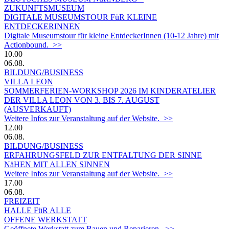
ZUKUNFTSMUSEUM
DIGITALE MUSEUMSTOUR FüR KLEINE
ENTDECKERINNEN
Digitale Museumstour für kleine EntdeckerInnen (10-12 Jahre) mit
Actionbound. >>
10.00
06.08.
BILDUNG/BUSINESS
VILLA LEON
SOMMERFERIEN-WORKSHOP 2026 IM KINDERATELIER
DER VILLA LEON VON 3. BIS 7. AUGUST
(AUSVERKAUFT)
Weitere Infos zur Veranstaltung auf der Website. >>
12.00
06.08.
BILDUNG/BUSINESS
ERFAHRUNGSFELD ZUR ENTFALTUNG DER SINNE
NäHEN MIT ALLEN SINNEN
Weitere Infos zur Veranstaltung auf der Website. >>
17.00
06.08.
FREIZEIT
HALLE FüR ALLE
OFFENE WERKSTATT
Geöffnete Werkstatt zum Bauen und Reparieren. >>