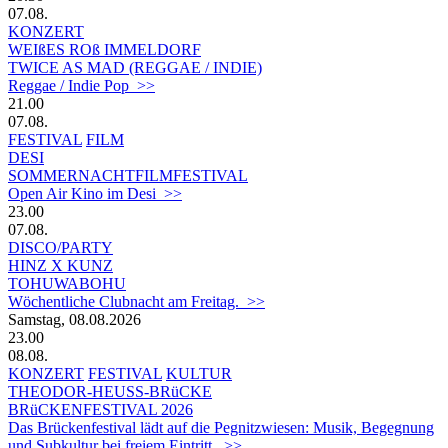
07.08.
KONZERT
WEIßES ROß IMMELDORF
TWICE AS MAD (REGGAE / INDIE)
Reggae / Indie Pop >>
21.00
07.08.
FESTIVAL
FILM
DESI
SOMMERNACHTFILMFESTIVAL
Open Air Kino im Desi >>
23.00
07.08.
DISCO/PARTY
HINZ X KUNZ
TOHUWABOHU
Wöchentliche Clubnacht am Freitag. >>
Samstag, 08.08.2026
23.00
08.08.
KONZERT
FESTIVAL
KULTUR
THEODOR-HEUSS-BRüCKE
BRüCKENFESTIVAL 2026
Das Brückenfestival lädt auf die Pegnitzwiesen: Musik, Begegnung
und Subkultur bei freiem Eintritt. >>