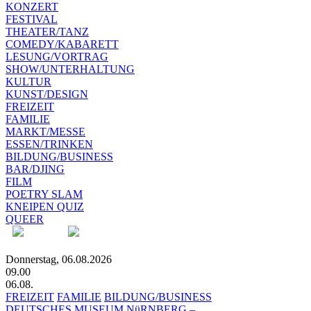
KONZERT
FESTIVAL
THEATER/TANZ
COMEDY/KABARETT
LESUNG/VORTRAG
SHOW/UNTERHALTUNG
KULTUR
KUNST/DESIGN
FREIZEIT
FAMILIE
MARKT/MESSE
ESSEN/TRINKEN
BILDUNG/BUSINESS
BAR/DJING
FILM
POETRY SLAM
KNEIPEN QUIZ
QUEER
Donnerstag, 06.08.2026
09.00
06.08.
FREIZEIT
FAMILIE
BILDUNG/BUSINESS
DEUTSCHES MUSEUM NüRNBERG –