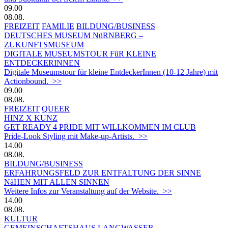
09.00
08.08.
FREIZEIT
FAMILIE
BILDUNG/BUSINESS
DEUTSCHES MUSEUM NüRNBERG –
ZUKUNFTSMUSEUM
DIGITALE MUSEUMSTOUR FüR KLEINE
ENTDECKERINNEN
Digitale Museumstour für kleine EntdeckerInnen (10-12 Jahre) mit
Actionbound. >>
09.00
08.08.
FREIZEIT
QUEER
HINZ X KUNZ
GET READY 4 PRIDE MIT WILLKOMMEN IM CLUB
Pride-Look Styling mit Make-up-Artists. >>
14.00
08.08.
BILDUNG/BUSINESS
ERFAHRUNGSFELD ZUR ENTFALTUNG DER SINNE
NäHEN MIT ALLEN SINNEN
Weitere Infos zur Veranstaltung auf der Website. >>
14.00
08.08.
KULTUR
GEMEINSCHAFTSHAUS LANGWASSER