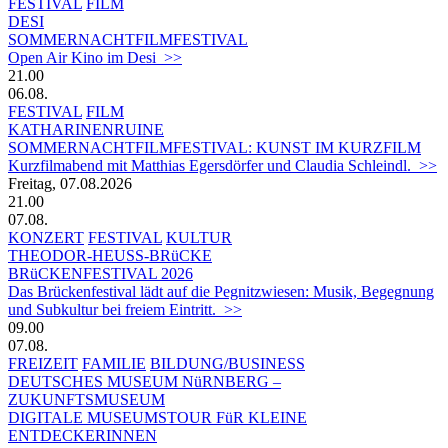
FESTIVAL
FILM
DESI
SOMMERNACHTFILMFESTIVAL
Open Air Kino im Desi >>
21.00
06.08.
FESTIVAL
FILM
KATHARINENRUINE
SOMMERNACHTFILMFESTIVAL: KUNST IM KURZFILM
Kurzfilmabend mit Matthias Egersdörfer und Claudia Schleindl. >>
Freitag, 07.08.2026
21.00
07.08.
KONZERT
FESTIVAL
KULTUR
THEODOR-HEUSS-BRüCKE
BRüCKENFESTIVAL 2026
Das Brückenfestival lädt auf die Pegnitzwiesen: Musik, Begegnung
und Subkultur bei freiem Eintritt. >>
09.00
07.08.
FREIZEIT
FAMILIE
BILDUNG/BUSINESS
DEUTSCHES MUSEUM NüRNBERG –
ZUKUNFTSMUSEUM
DIGITALE MUSEUMSTOUR FüR KLEINE
ENTDECKERINNEN