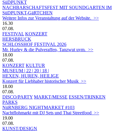
SüDPUNKT
NACHBARSCHAFTSFEST MIT SOUNDGARTEN IM
SüDPUNKT-GäRTCHEN
Weitere Infos zur Veranstaltung auf der Website. >>
16.30
07.08.
FESTIVAL
KONZERT
HERSBRUCK
SCHLOSSHOF FESTIVAL 2026
Mr. Hurley & die Pulveraffen, Tanzwut uvm. >>
18.00
07.08.
KONZERT
KULTUR
MUSEUM | 22 | 20 | 18 |
HEXEN, HUREN, HEILIGE
Konzert für Liebhaber historischer Musik >>
18.00
07.08.
DISCO/PARTY
MARKT/MESSE
ESSEN/TRINKEN
PARKS
NüRNBERG NIGHTMARKET #103
Nachtflohmarkt mit DJ Sets und Thai Streetfood >>
19.00
07.08.
KUNST/DESIGN