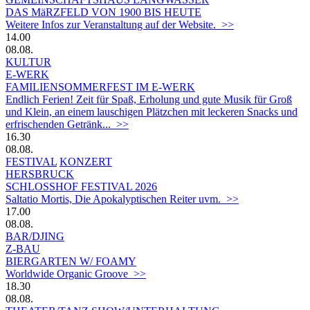
DAS MäRZFELD VON 1900 BIS HEUTE
Weitere Infos zur Veranstaltung auf der Website. >>
14.00
08.08.
KULTUR
E-WERK
FAMILIENSOMMERFEST IM E-WERK
Endlich Ferien! Zeit für Spaß, Erholung und gute Musik für Groß
und Klein, an einem lauschigen Plätzchen mit leckeren Snacks und
erfrischenden Getränk... >>
16.30
08.08.
FESTIVAL
KONZERT
HERSBRUCK
SCHLOSSHOF FESTIVAL 2026
Saltatio Mortis, Die Apokalyptischen Reiter uvm. >>
17.00
08.08.
BAR/DJING
Z-BAU
BIERGARTEN W/ FOAMY
Worldwide Organic Groove >>
18.30
08.08.