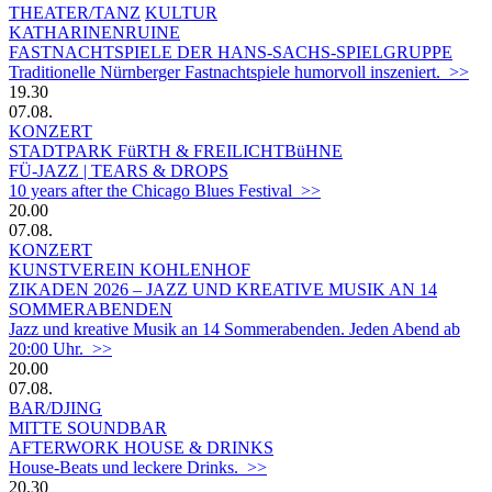
THEATER/TANZ
KULTUR
KATHARINENRUINE
FASTNACHTSPIELE DER HANS-SACHS-SPIELGRUPPE
Traditionelle Nürnberger Fastnachtspiele humorvoll inszeniert. >>
19.30
07.08.
KONZERT
STADTPARK FüRTH & FREILICHTBüHNE
FÜ-JAZZ | TEARS & DROPS
10 years after the Chicago Blues Festival >>
20.00
07.08.
KONZERT
KUNSTVEREIN KOHLENHOF
ZIKADEN 2026 – JAZZ UND KREATIVE MUSIK AN 14
SOMMERABENDEN
Jazz und kreative Musik an 14 Sommerabenden. Jeden Abend ab
20:00 Uhr. >>
20.00
07.08.
BAR/DJING
MITTE SOUNDBAR
AFTERWORK HOUSE & DRINKS
House-Beats und leckere Drinks. >>
20.30