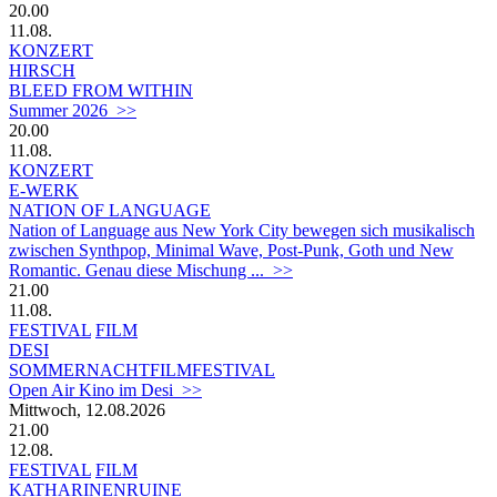
20.00
11.08.
KONZERT
HIRSCH
BLEED FROM WITHIN
Summer 2026 >>
20.00
11.08.
KONZERT
E-WERK
NATION OF LANGUAGE
Nation of Language aus New York City bewegen sich musikalisch
zwischen Synthpop, Minimal Wave, Post-Punk, Goth und New
Romantic. Genau diese Mischung ... >>
21.00
11.08.
FESTIVAL
FILM
DESI
SOMMERNACHTFILMFESTIVAL
Open Air Kino im Desi >>
Mittwoch, 12.08.2026
21.00
12.08.
FESTIVAL
FILM
KATHARINENRUINE