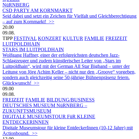
NüRNBERG
CSD PARTY AM KORNMARKT
Seid dabei und setzt ein Zeichen für Vielfalt und Gleichberechtigung
– auf zum Kornmarkt! >>
20.00
09.08.
TIPP
FESTIVAL
KONZERT
KULTUR
FAMILIE
FREIZEIT
LUITPOLDHAIN
STARS IM LUITPOLDHAIN
Wolfgang Haffner, einer der erfolgreichsten deutschen Jazz-
Schlagzeuger und zudem künstlerischer Leiter von „Stars im
Luitpoldhain“, wird mit der German All Star Bigband – unter der
Leitung von Jörg Achim Keller – nicht nur den „Groove“ vorgeben,
sondern auch gleichzeitig seine 50-jährige Bühnenpräsenz feiern.
Glückwunsch! >>
09.00
09.08.
FREIZEIT
FAMILIE
BILDUNG/BUSINESS
DEUTSCHES MUSEUM NüRNBERG –
ZUKUNFTSMUSEUM
DIGITALE MUSEUMSTOUR FüR KLEINE
ENTDECKERINNEN
Digitale Museumstour für kleine EntdeckerInnen (10-12 Jahre) mit
Actionbound. >>
12.00