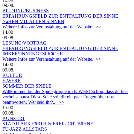
09.08.
BILDUNG/BUSINESS
ERFAHRUNGSFELD ZUR ENTFALTUNG DER SINNE
NäHEN MIT ALLEN SINNEN
Weitere Infos zur Veranstaltung auf der Website. >>
14.00
09.08.
LESUNG/VORTRAG
ERFAHRUNGSFELD ZUR ENTFALTUNG DER SINNE
IMKER*INNENGESPRäCHE
Weitere Infos zur Veranstaltung auf der Website. >>
14.00
09.08.
KULTUR
E-WERK
SOMMER DER SPIELE
Willkommen bei der Spielegruppe im E-Werk! Schön, dass du hier
vorbei schaust.Diese Seite soll dir ein paar Fragen über uns
beantworten. Wer seid ihr?... >>
15.00
09.08.
KONZERT
STADTPARK FüRTH & FREILICHTBüHNE
FÜ-JAZZ ALLSTARS