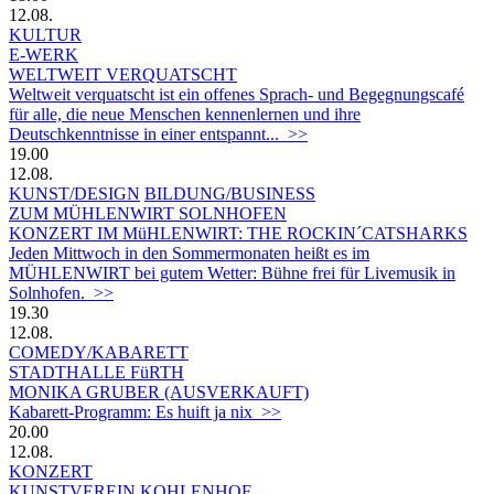
12.08.
KULTUR
E-WERK
WELTWEIT VERQUATSCHT
Weltweit verquatscht ist ein offenes Sprach- und Begegnungscafé
für alle, die neue Menschen kennenlernen und ihre
Deutschkenntnisse in einer entspannt... >>
19.00
12.08.
KUNST/DESIGN
BILDUNG/BUSINESS
ZUM MÜHLENWIRT SOLNHOFEN
KONZERT IM MüHLENWIRT: THE ROCKIN´CATSHARKS
Jeden Mittwoch in den Sommermonaten heißt es im
MÜHLENWIRT bei gutem Wetter: Bühne frei für Livemusik in
Solnhofen. >>
19.30
12.08.
COMEDY/KABARETT
STADTHALLE FüRTH
MONIKA GRUBER (AUSVERKAUFT)
Kabarett-Programm: Es huift ja nix >>
20.00
12.08.
KONZERT
KUNSTVEREIN KOHLENHOF