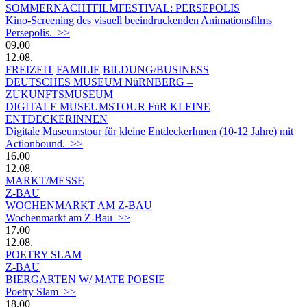
SOMMERNACHTFILMFESTIVAL: PERSEPOLIS
Kino-Screening des visuell beeindruckenden Animationsfilms
Persepolis. >>
09.00
12.08.
FREIZEIT
FAMILIE
BILDUNG/BUSINESS
DEUTSCHES MUSEUM NüRNBERG –
ZUKUNFTSMUSEUM
DIGITALE MUSEUMSTOUR FüR KLEINE
ENTDECKERINNEN
Digitale Museumstour für kleine EntdeckerInnen (10-12 Jahre) mit
Actionbound. >>
16.00
12.08.
MARKT/MESSE
Z-BAU
WOCHENMARKT AM Z-BAU
Wochenmarkt am Z-Bau >>
17.00
12.08.
POETRY SLAM
Z-BAU
BIERGARTEN W/ MATE POESIE
Poetry Slam >>
18.00