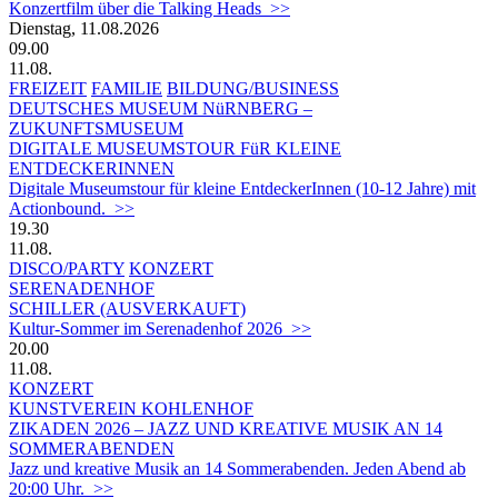
Konzertfilm über die Talking Heads >>
Dienstag, 11.08.2026
09.00
11.08.
FREIZEIT
FAMILIE
BILDUNG/BUSINESS
DEUTSCHES MUSEUM NüRNBERG –
ZUKUNFTSMUSEUM
DIGITALE MUSEUMSTOUR FüR KLEINE
ENTDECKERINNEN
Digitale Museumstour für kleine EntdeckerInnen (10-12 Jahre) mit
Actionbound. >>
19.30
11.08.
DISCO/PARTY
KONZERT
SERENADENHOF
SCHILLER (AUSVERKAUFT)
Kultur-Sommer im Serenadenhof 2026 >>
20.00
11.08.
KONZERT
KUNSTVEREIN KOHLENHOF
ZIKADEN 2026 – JAZZ UND KREATIVE MUSIK AN 14
SOMMERABENDEN
Jazz und kreative Musik an 14 Sommerabenden. Jeden Abend ab
20:00 Uhr. >>