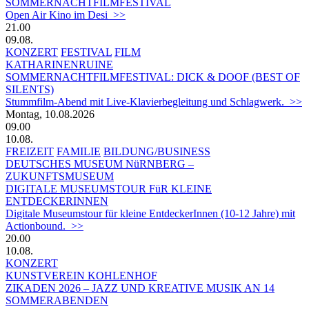
SOMMERNACHTFILMFESTIVAL
Open Air Kino im Desi >>
21.00
09.08.
KONZERT
FESTIVAL
FILM
KATHARINENRUINE
SOMMERNACHTFILMFESTIVAL: DICK & DOOF (BEST OF
SILENTS)
Stummfilm-Abend mit Live-Klavierbegleitung und Schlagwerk. >>
Montag, 10.08.2026
09.00
10.08.
FREIZEIT
FAMILIE
BILDUNG/BUSINESS
DEUTSCHES MUSEUM NüRNBERG –
ZUKUNFTSMUSEUM
DIGITALE MUSEUMSTOUR FüR KLEINE
ENTDECKERINNEN
Digitale Museumstour für kleine EntdeckerInnen (10-12 Jahre) mit
Actionbound. >>
20.00
10.08.
KONZERT
KUNSTVEREIN KOHLENHOF
ZIKADEN 2026 – JAZZ UND KREATIVE MUSIK AN 14
SOMMERABENDEN