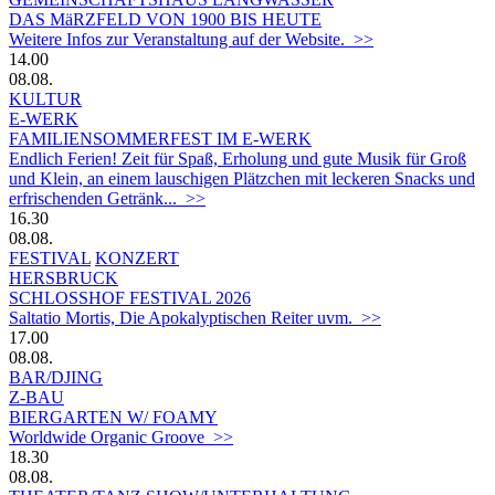
DAS MäRZFELD VON 1900 BIS HEUTE
Weitere Infos zur Veranstaltung auf der Website. >>
14.00
08.08.
KULTUR
E-WERK
FAMILIENSOMMERFEST IM E-WERK
Endlich Ferien! Zeit für Spaß, Erholung und gute Musik für Groß
und Klein, an einem lauschigen Plätzchen mit leckeren Snacks und
erfrischenden Getränk... >>
16.30
08.08.
FESTIVAL
KONZERT
HERSBRUCK
SCHLOSSHOF FESTIVAL 2026
Saltatio Mortis, Die Apokalyptischen Reiter uvm. >>
17.00
08.08.
BAR/DJING
Z-BAU
BIERGARTEN W/ FOAMY
Worldwide Organic Groove >>
18.30
08.08.