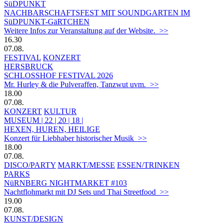
SüDPUNKT
NACHBARSCHAFTSFEST MIT SOUNDGARTEN IM
SüDPUNKT-GäRTCHEN
Weitere Infos zur Veranstaltung auf der Website. >>
16.30
07.08.
FESTIVAL
KONZERT
HERSBRUCK
SCHLOSSHOF FESTIVAL 2026
Mr. Hurley & die Pulveraffen, Tanzwut uvm. >>
18.00
07.08.
KONZERT
KULTUR
MUSEUM | 22 | 20 | 18 |
HEXEN, HUREN, HEILIGE
Konzert für Liebhaber historischer Musik >>
18.00
07.08.
DISCO/PARTY
MARKT/MESSE
ESSEN/TRINKEN
PARKS
NüRNBERG NIGHTMARKET #103
Nachtflohmarkt mit DJ Sets und Thai Streetfood >>
19.00
07.08.
KUNST/DESIGN