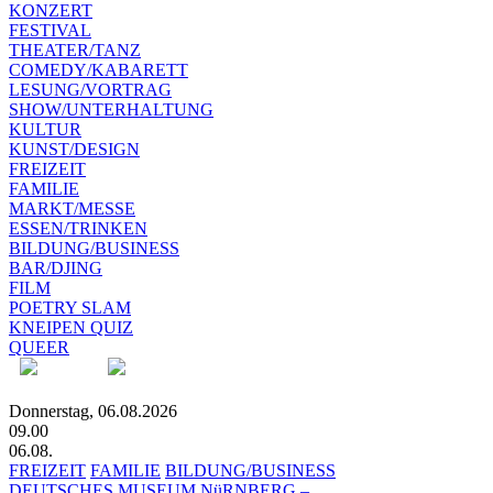
KONZERT
FESTIVAL
THEATER/TANZ
COMEDY/KABARETT
LESUNG/VORTRAG
SHOW/UNTERHALTUNG
KULTUR
KUNST/DESIGN
FREIZEIT
FAMILIE
MARKT/MESSE
ESSEN/TRINKEN
BILDUNG/BUSINESS
BAR/DJING
FILM
POETRY SLAM
KNEIPEN QUIZ
QUEER
Donnerstag, 06.08.2026
09.00
06.08.
FREIZEIT
FAMILIE
BILDUNG/BUSINESS
DEUTSCHES MUSEUM NüRNBERG –