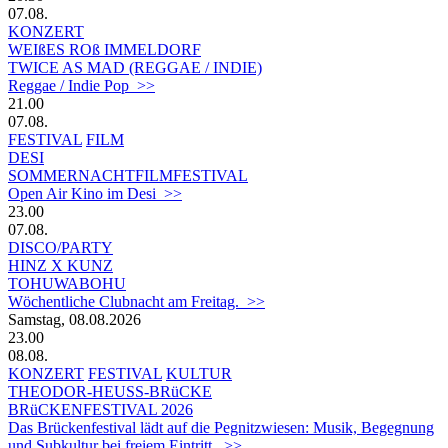
07.08.
KONZERT
WEIßES ROß IMMELDORF
TWICE AS MAD (REGGAE / INDIE)
Reggae / Indie Pop >>
21.00
07.08.
FESTIVAL
FILM
DESI
SOMMERNACHTFILMFESTIVAL
Open Air Kino im Desi >>
23.00
07.08.
DISCO/PARTY
HINZ X KUNZ
TOHUWABOHU
Wöchentliche Clubnacht am Freitag. >>
Samstag, 08.08.2026
23.00
08.08.
KONZERT
FESTIVAL
KULTUR
THEODOR-HEUSS-BRüCKE
BRüCKENFESTIVAL 2026
Das Brückenfestival lädt auf die Pegnitzwiesen: Musik, Begegnung
und Subkultur bei freiem Eintritt. >>