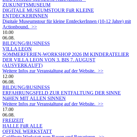
ZUKUNFTSMUSEUM
DIGITALE MUSEUMSTOUR FüR KLEINE
ENTDECKERINNEN
Digitale Museumstour für kleine EntdeckerInnen (10-12 Jahre) mit
Actionbound. >>
10.00
06.08.
BILDUNG/BUSINESS
VILLA LEON
SOMMERFERIEN-WORKSHOP 2026 IM KINDERATELIER
DER VILLA LEON VON 3. BIS 7. AUGUST
(AUSVERKAUFT)
Weitere Infos zur Veranstaltung auf der Website. >>
12.00
06.08.
BILDUNG/BUSINESS
ERFAHRUNGSFELD ZUR ENTFALTUNG DER SINNE
NäHEN MIT ALLEN SINNEN
Weitere Infos zur Veranstaltung auf der Website. >>
17.00
06.08.
FREIZEIT
HALLE FüR ALLE
OFFENE WERKSTATT
Geöffnete Werkstatt zum Bauen und Reparieren. >>