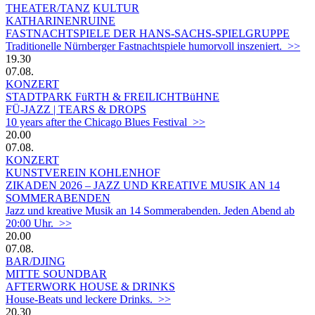
THEATER/TANZ
KULTUR
KATHARINENRUINE
FASTNACHTSPIELE DER HANS-SACHS-SPIELGRUPPE
Traditionelle Nürnberger Fastnachtspiele humorvoll inszeniert. >>
19.30
07.08.
KONZERT
STADTPARK FüRTH & FREILICHTBüHNE
FÜ-JAZZ | TEARS & DROPS
10 years after the Chicago Blues Festival >>
20.00
07.08.
KONZERT
KUNSTVEREIN KOHLENHOF
ZIKADEN 2026 – JAZZ UND KREATIVE MUSIK AN 14
SOMMERABENDEN
Jazz und kreative Musik an 14 Sommerabenden. Jeden Abend ab
20:00 Uhr. >>
20.00
07.08.
BAR/DJING
MITTE SOUNDBAR
AFTERWORK HOUSE & DRINKS
House-Beats und leckere Drinks. >>
20.30