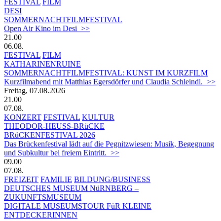
FESTIVAL
FILM
DESI
SOMMERNACHTFILMFESTIVAL
Open Air Kino im Desi >>
21.00
06.08.
FESTIVAL
FILM
KATHARINENRUINE
SOMMERNACHTFILMFESTIVAL: KUNST IM KURZFILM
Kurzfilmabend mit Matthias Egersdörfer und Claudia Schleindl. >>
Freitag, 07.08.2026
21.00
07.08.
KONZERT
FESTIVAL
KULTUR
THEODOR-HEUSS-BRüCKE
BRüCKENFESTIVAL 2026
Das Brückenfestival lädt auf die Pegnitzwiesen: Musik, Begegnung
und Subkultur bei freiem Eintritt. >>
09.00
07.08.
FREIZEIT
FAMILIE
BILDUNG/BUSINESS
DEUTSCHES MUSEUM NüRNBERG –
ZUKUNFTSMUSEUM
DIGITALE MUSEUMSTOUR FüR KLEINE
ENTDECKERINNEN