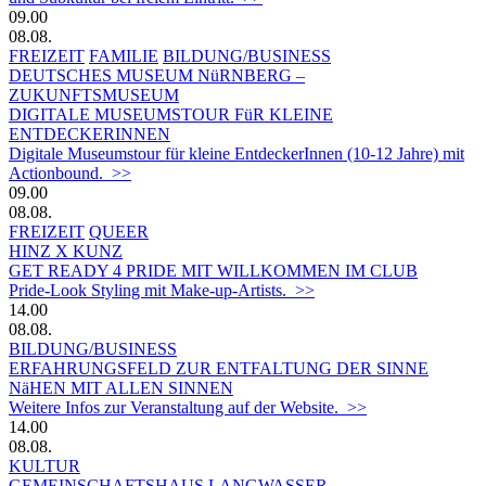
09.00
08.08.
FREIZEIT
FAMILIE
BILDUNG/BUSINESS
DEUTSCHES MUSEUM NüRNBERG –
ZUKUNFTSMUSEUM
DIGITALE MUSEUMSTOUR FüR KLEINE
ENTDECKERINNEN
Digitale Museumstour für kleine EntdeckerInnen (10-12 Jahre) mit
Actionbound. >>
09.00
08.08.
FREIZEIT
QUEER
HINZ X KUNZ
GET READY 4 PRIDE MIT WILLKOMMEN IM CLUB
Pride-Look Styling mit Make-up-Artists. >>
14.00
08.08.
BILDUNG/BUSINESS
ERFAHRUNGSFELD ZUR ENTFALTUNG DER SINNE
NäHEN MIT ALLEN SINNEN
Weitere Infos zur Veranstaltung auf der Website. >>
14.00
08.08.
KULTUR
GEMEINSCHAFTSHAUS LANGWASSER