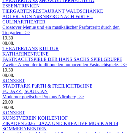
THEATER/TANZ
SHOW/UNTERHALTUNG
ESSEN/TRINKEN
TIERGARTEN­RESTAURANT WALDSCHÄNKE
ADLER- VON NüRNBERG NACH FüRTH -
CULINARTHEATER
Crossover-Menue und ein musikalischer Parforceritt durch den
Tiergarten. >>
19.30
08.08.
THEATER/TANZ
KULTUR
KATHARINENRUINE
FASTNACHTSPIELE DER HANS-SACHS-SPIELGRUPPE
Zweiter Abend der traditionellen humorvollen Fastnachtspiele. >>
19.30
08.08.
KONZERT
STADTPARK FüRTH & FREILICHTBüHNE
FÜ-JAZZ | SOULCAN
Moderner poetischer Pop aus Nürnberg >>
20.00
08.08.
KONZERT
KUNSTVEREIN KOHLENHOF
ZIKADEN 2026 – JAZZ UND KREATIVE MUSIK AN 14
SOMMERABENDEN