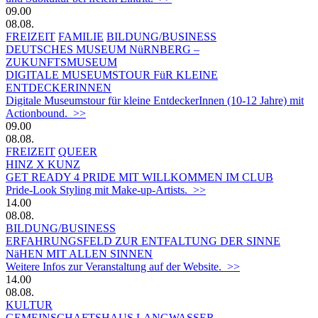
09.00
08.08.
FREIZEIT
FAMILIE
BILDUNG/BUSINESS
DEUTSCHES MUSEUM NüRNBERG –
ZUKUNFTSMUSEUM
DIGITALE MUSEUMSTOUR FüR KLEINE
ENTDECKERINNEN
Digitale Museumstour für kleine EntdeckerInnen (10-12 Jahre) mit
Actionbound. >>
09.00
08.08.
FREIZEIT
QUEER
HINZ X KUNZ
GET READY 4 PRIDE MIT WILLKOMMEN IM CLUB
Pride-Look Styling mit Make-up-Artists. >>
14.00
08.08.
BILDUNG/BUSINESS
ERFAHRUNGSFELD ZUR ENTFALTUNG DER SINNE
NäHEN MIT ALLEN SINNEN
Weitere Infos zur Veranstaltung auf der Website. >>
14.00
08.08.
KULTUR
GEMEINSCHAFTSHAUS LANGWASSER