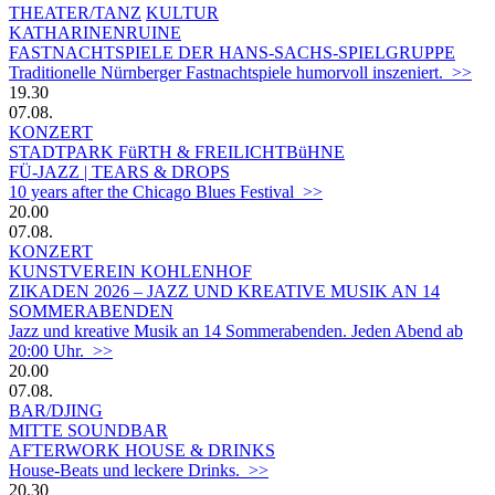
THEATER/TANZ
KULTUR
KATHARINENRUINE
FASTNACHTSPIELE DER HANS-SACHS-SPIELGRUPPE
Traditionelle Nürnberger Fastnachtspiele humorvoll inszeniert. >>
19.30
07.08.
KONZERT
STADTPARK FüRTH & FREILICHTBüHNE
FÜ-JAZZ | TEARS & DROPS
10 years after the Chicago Blues Festival >>
20.00
07.08.
KONZERT
KUNSTVEREIN KOHLENHOF
ZIKADEN 2026 – JAZZ UND KREATIVE MUSIK AN 14
SOMMERABENDEN
Jazz und kreative Musik an 14 Sommerabenden. Jeden Abend ab
20:00 Uhr. >>
20.00
07.08.
BAR/DJING
MITTE SOUNDBAR
AFTERWORK HOUSE & DRINKS
House-Beats und leckere Drinks. >>
20.30