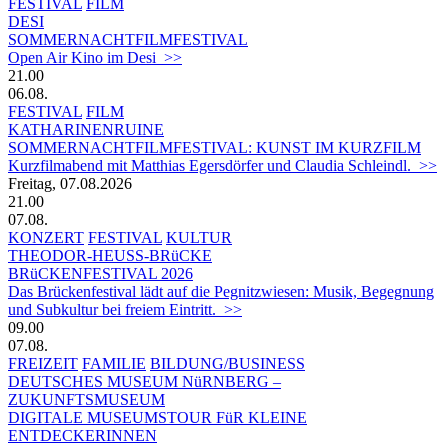
FESTIVAL
FILM
DESI
SOMMERNACHTFILMFESTIVAL
Open Air Kino im Desi >>
21.00
06.08.
FESTIVAL
FILM
KATHARINENRUINE
SOMMERNACHTFILMFESTIVAL: KUNST IM KURZFILM
Kurzfilmabend mit Matthias Egersdörfer und Claudia Schleindl. >>
Freitag, 07.08.2026
21.00
07.08.
KONZERT
FESTIVAL
KULTUR
THEODOR-HEUSS-BRüCKE
BRüCKENFESTIVAL 2026
Das Brückenfestival lädt auf die Pegnitzwiesen: Musik, Begegnung
und Subkultur bei freiem Eintritt. >>
09.00
07.08.
FREIZEIT
FAMILIE
BILDUNG/BUSINESS
DEUTSCHES MUSEUM NüRNBERG –
ZUKUNFTSMUSEUM
DIGITALE MUSEUMSTOUR FüR KLEINE
ENTDECKERINNEN