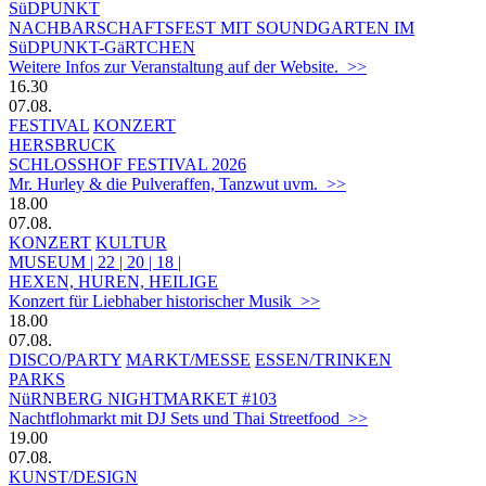
SüDPUNKT
NACHBARSCHAFTSFEST MIT SOUNDGARTEN IM
SüDPUNKT-GäRTCHEN
Weitere Infos zur Veranstaltung auf der Website. >>
16.30
07.08.
FESTIVAL
KONZERT
HERSBRUCK
SCHLOSSHOF FESTIVAL 2026
Mr. Hurley & die Pulveraffen, Tanzwut uvm. >>
18.00
07.08.
KONZERT
KULTUR
MUSEUM | 22 | 20 | 18 |
HEXEN, HUREN, HEILIGE
Konzert für Liebhaber historischer Musik >>
18.00
07.08.
DISCO/PARTY
MARKT/MESSE
ESSEN/TRINKEN
PARKS
NüRNBERG NIGHTMARKET #103
Nachtflohmarkt mit DJ Sets und Thai Streetfood >>
19.00
07.08.
KUNST/DESIGN