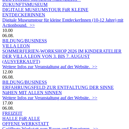
ZUKUNFTSMUSEUM
DIGITALE MUSEUMSTOUR FüR KLEINE
ENTDECKERINNEN
Digitale Museumstour für kleine EntdeckerInnen (10-12 Jahre) mit
Actionbound. >>
10.00
06.08.
BILDUNG/BUSINESS
VILLA LEON
SOMMERFERIEN-WORKSHOP 2026 IM KINDERATELIER
DER VILLA LEON VON 3. BIS 7. AUGUST
(AUSVERKAUFT)
Weitere Infos zur Veranstaltung auf der Website. >>
12.00
06.08.
BILDUNG/BUSINESS
ERFAHRUNGSFELD ZUR ENTFALTUNG DER SINNE
NäHEN MIT ALLEN SINNEN
Weitere Infos zur Veranstaltung auf der Website. >>
17.00
06.08.
FREIZEIT
HALLE FüR ALLE
OFFENE WERKSTATT
Geöffnete Werkstatt zum Bauen und Reparieren. >>