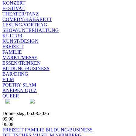
KONZERT
FESTIVAL
THEATER/TANZ
COMEDY/KABARETT
LESUNG/VORTRAG
SHOW/UNTERHALTUNG
KULTUR
KUNST/DESIGN
FREIZEIT
FAMILIE
MARKT/MESSE
ESSEN/TRINKEN
BILDUNG/BUSINESS
BAR/DJING
FILM
POETRY SLAM
KNEIPEN QUIZ
QUEER
Donnerstag, 06.08.2026
09.00
06.08.
FREIZEIT
FAMILIE
BILDUNG/BUSINESS
DEUTSCHES MUSEUM NüRNBERG –