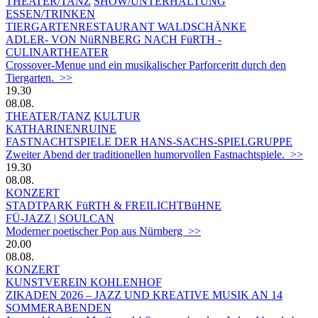
THEATER/TANZ
SHOW/UNTERHALTUNG
ESSEN/TRINKEN
TIERGARTEN­RESTAURANT WALDSCHÄNKE
ADLER- VON NüRNBERG NACH FüRTH -
CULINARTHEATER
Crossover-Menue und ein musikalischer Parforceritt durch den
Tiergarten. >>
19.30
08.08.
THEATER/TANZ
KULTUR
KATHARINENRUINE
FASTNACHTSPIELE DER HANS-SACHS-SPIELGRUPPE
Zweiter Abend der traditionellen humorvollen Fastnachtspiele. >>
19.30
08.08.
KONZERT
STADTPARK FüRTH & FREILICHTBüHNE
FÜ-JAZZ | SOULCAN
Moderner poetischer Pop aus Nürnberg >>
20.00
08.08.
KONZERT
KUNSTVEREIN KOHLENHOF
ZIKADEN 2026 – JAZZ UND KREATIVE MUSIK AN 14
SOMMERABENDEN