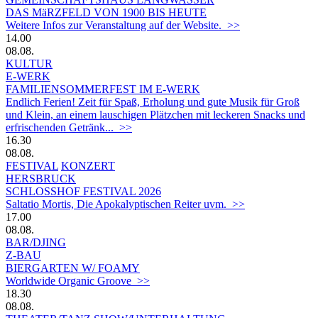
DAS MäRZFELD VON 1900 BIS HEUTE
Weitere Infos zur Veranstaltung auf der Website. >>
14.00
08.08.
KULTUR
E-WERK
FAMILIENSOMMERFEST IM E-WERK
Endlich Ferien! Zeit für Spaß, Erholung und gute Musik für Groß
und Klein, an einem lauschigen Plätzchen mit leckeren Snacks und
erfrischenden Getränk... >>
16.30
08.08.
FESTIVAL
KONZERT
HERSBRUCK
SCHLOSSHOF FESTIVAL 2026
Saltatio Mortis, Die Apokalyptischen Reiter uvm. >>
17.00
08.08.
BAR/DJING
Z-BAU
BIERGARTEN W/ FOAMY
Worldwide Organic Groove >>
18.30
08.08.