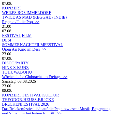
07.08.
KONZERT
WEIßES ROß IMMELDORF
TWICE AS MAD (REGGAE / INDIE)
Reggae / Indie Pop >>
21.00
07.08.
FESTIVAL
FILM
DESI
SOMMERNACHTFILMFESTIVAL
Open Air Kino im Desi >>
23.00
07.08.
DISCO/PARTY
HINZ X KUNZ
TOHUWABOHU
Wöchentliche Clubnacht am Freitag. >>
Samstag, 08.08.2026
23.00
08.08.
KONZERT
FESTIVAL
KULTUR
THEODOR-HEUSS-BRüCKE
BRüCKENFESTIVAL 2026
Das Brückenfestival lädt auf die Pegnitzwiesen: Musik, Begegnung
und Subkultur bei freiem Eintritt. >>