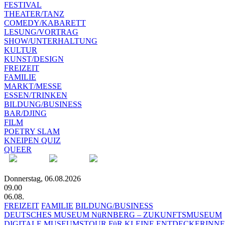
FESTIVAL
THEATER/TANZ
COMEDY/KABARETT
LESUNG/VORTRAG
SHOW/UNTERHALTUNG
KULTUR
KUNST/DESIGN
FREIZEIT
FAMILIE
MARKT/MESSE
ESSEN/TRINKEN
BILDUNG/BUSINESS
BAR/DJING
FILM
POETRY SLAM
KNEIPEN QUIZ
QUEER
Donnerstag, 06.08.2026
09.00
06.08.
FREIZEIT
FAMILIE
BILDUNG/BUSINESS
DEUTSCHES MUSEUM NüRNBERG – ZUKUNFTSMUSEUM
DIGITALE MUSEUMSTOUR FüR KLEINE ENTDECKERINN