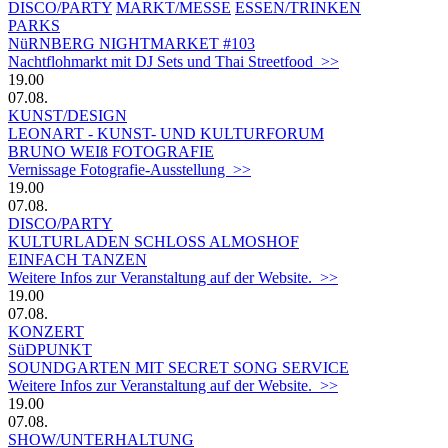
DISCO/PARTY
MARKT/MESSE
ESSEN/TRINKEN
PARKS
NüRNBERG NIGHTMARKET #103
Nachtflohmarkt mit DJ Sets und Thai Streetfood >>
19.00
07.08.
KUNST/DESIGN
LEONART - KUNST- UND KULTURFORUM
BRUNO WEIß FOTOGRAFIE
Vernissage Fotografie-Ausstellung >>
19.00
07.08.
DISCO/PARTY
KULTURLADEN SCHLOSS ALMOSHOF
EINFACH TANZEN
Weitere Infos zur Veranstaltung auf der Website. >>
19.00
07.08.
KONZERT
SüDPUNKT
SOUNDGARTEN MIT SECRET SONG SERVICE
Weitere Infos zur Veranstaltung auf der Website. >>
19.00
07.08.
SHOW/UNTERHALTUNG