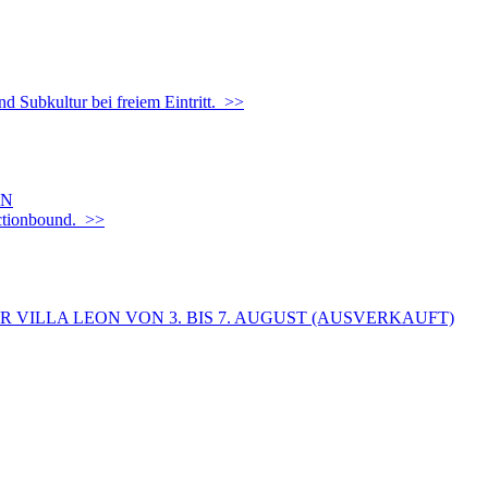
d Subkultur bei freiem Eintritt. >>
EN
Actionbound. >>
 VILLA LEON VON 3. BIS 7. AUGUST (AUSVERKAUFT)