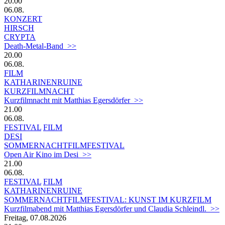
20.00
06.08.
KONZERT
HIRSCH
CRYPTA
Death-Metal-Band >>
20.00
06.08.
FILM
KATHARINENRUINE
KURZFILMNACHT
Kurzfilmnacht mit Matthias Egersdörfer >>
21.00
06.08.
FESTIVAL
FILM
DESI
SOMMERNACHTFILMFESTIVAL
Open Air Kino im Desi >>
21.00
06.08.
FESTIVAL
FILM
KATHARINENRUINE
SOMMERNACHTFILMFESTIVAL: KUNST IM KURZFILM
Kurzfilmabend mit Matthias Egersdörfer und Claudia Schleindl. >>
Freitag, 07.08.2026