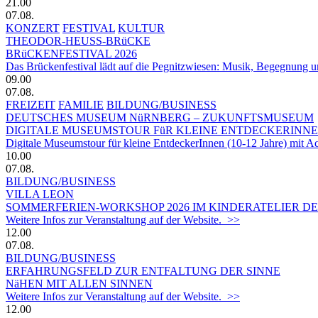
21.00
07.08.
KONZERT
FESTIVAL
KULTUR
THEODOR-HEUSS-BRüCKE
BRüCKENFESTIVAL 2026
Das Brückenfestival lädt auf die Pegnitzwiesen: Musik, Begegnung un
09.00
07.08.
FREIZEIT
FAMILIE
BILDUNG/BUSINESS
DEUTSCHES MUSEUM NüRNBERG – ZUKUNFTSMUSEUM
DIGITALE MUSEUMSTOUR FüR KLEINE ENTDECKERINN
Digitale Museumstour für kleine EntdeckerInnen (10-12 Jahre) mit 
10.00
07.08.
BILDUNG/BUSINESS
VILLA LEON
SOMMERFERIEN-WORKSHOP 2026 IM KINDERATELIER DER
Weitere Infos zur Veranstaltung auf der Website. >>
12.00
07.08.
BILDUNG/BUSINESS
ERFAHRUNGSFELD ZUR ENTFALTUNG DER SINNE
NäHEN MIT ALLEN SINNEN
Weitere Infos zur Veranstaltung auf der Website. >>
12.00