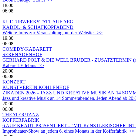
18.00
06.08.
KULTURWERKSTATT AUF AEG
KADDL- & SCHAFKOPFABEND
Weitere Infos zur Veranstaltung auf der Website. >>
19.30
06.08.
COMEDY/KABARETT
SERENADENHOF
GERHARD POLT & DIE WELL BRÜDER - ZUSATZTERMIN 
Kabarett-Erlebnis >>
20.00
06.08.
KONZERT
KUNSTVEREIN KOHLENHOF
ZIKADEN 2026 – JAZZ UND KREATIVE MUSIK AN 14 S
Jazz und kreative Musik an 14 Sommerabenden. Jeden Abend ab 20:
20.00
06.08.
THEATER/TANZ
KOFFERFABRIK
6 AUF KRAUT PRäSENTIERT... "MIT KüNSTLERISCHER IN
Improtheater-Show an jedem 6. eines Monats in der Kofferfabrik >>