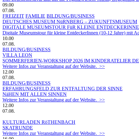
09.00
07.08.
FREIZEIT
FAMILIE
BILDUNG/BUSINESS
DEUTSCHES MUSEUM NüRNBERG – ZUKUNFTSMUSEUM
DIGITALE MUSEUMSTOUR FüR KLEINE ENTDECKERINN
Digitale Museumstour für kleine EntdeckerInnen (10-12 Jahre) mit 
10.00
07.08.
BILDUNG/BUSINESS
VILLA LEON
SOMMERFERIEN-WORKSHOP 2026 IM KINDERATELIER DER
Weitere Infos zur Veranstaltung auf der Website. >>
12.00
07.08.
BILDUNG/BUSINESS
ERFAHRUNGSFELD ZUR ENTFALTUNG DER SINNE
NäHEN MIT ALLEN SINNEN
Weitere Infos zur Veranstaltung auf der Website. >>
12.00
07.08.
KULTURLADEN RöTHENBACH
SKATRUNDE
Weitere Infos zur Veranstaltung auf der Website. >>
16.00