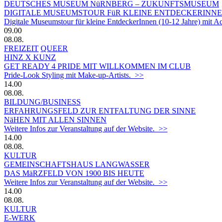
DEUTSCHES MUSEUM NüRNBERG – ZUKUNFTSMUSEUM
DIGITALE MUSEUMSTOUR FüR KLEINE ENTDECKERINN
Digitale Museumstour für kleine EntdeckerInnen (10-12 Jahre) mit 
09.00
08.08.
FREIZEIT
QUEER
HINZ X KUNZ
GET READY 4 PRIDE MIT WILLKOMMEN IM CLUB
Pride-Look Styling mit Make-up-Artists. >>
14.00
08.08.
BILDUNG/BUSINESS
ERFAHRUNGSFELD ZUR ENTFALTUNG DER SINNE
NäHEN MIT ALLEN SINNEN
Weitere Infos zur Veranstaltung auf der Website. >>
14.00
08.08.
KULTUR
GEMEINSCHAFTSHAUS LANGWASSER
DAS MäRZFELD VON 1900 BIS HEUTE
Weitere Infos zur Veranstaltung auf der Website. >>
14.00
08.08.
KULTUR
E-WERK