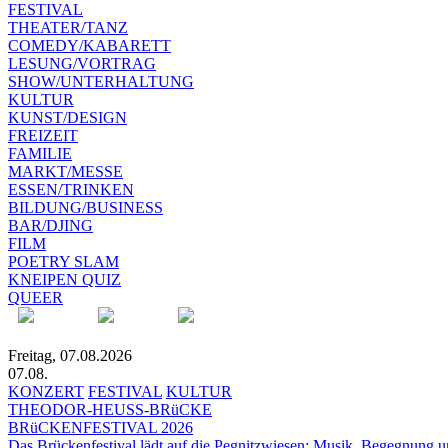
FESTIVAL
THEATER/TANZ
COMEDY/KABARETT
LESUNG/VORTRAG
SHOW/UNTERHALTUNG
KULTUR
KUNST/DESIGN
FREIZEIT
FAMILIE
MARKT/MESSE
ESSEN/TRINKEN
BILDUNG/BUSINESS
BAR/DJING
FILM
POETRY SLAM
KNEIPEN QUIZ
QUEER
Freitag, 07.08.2026
07.08.
KONZERT
FESTIVAL
KULTUR
THEODOR-HEUSS-BRüCKE
BRüCKENFESTIVAL 2026
Das Brückenfestival lädt auf die Pegnitzwiesen: Musik, Begegnung un