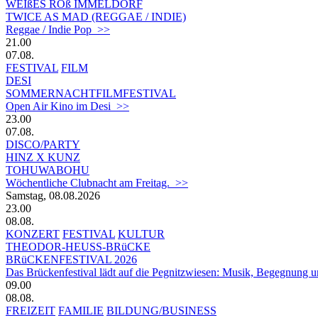
WEIßES ROß IMMELDORF
TWICE AS MAD (REGGAE / INDIE)
Reggae / Indie Pop >>
21.00
07.08.
FESTIVAL
FILM
DESI
SOMMERNACHTFILMFESTIVAL
Open Air Kino im Desi >>
23.00
07.08.
DISCO/PARTY
HINZ X KUNZ
TOHUWABOHU
Wöchentliche Clubnacht am Freitag. >>
Samstag, 08.08.2026
23.00
08.08.
KONZERT
FESTIVAL
KULTUR
THEODOR-HEUSS-BRüCKE
BRüCKENFESTIVAL 2026
Das Brückenfestival lädt auf die Pegnitzwiesen: Musik, Begegnung un
09.00
08.08.
FREIZEIT
FAMILIE
BILDUNG/BUSINESS