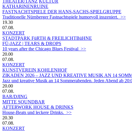
THEATER/TANZ
KULTUR
KATHARINENRUINE
FASTNACHTSPIELE DER HANS-SACHS-SPIELGRUPPE
Traditionelle Nürnberger Fastnachtspiele humorvoll inszeniert. >>
19.30
07.08.
KONZERT
STADTPARK FüRTH & FREILICHTBüHNE
FÜ-JAZZ | TEARS & DROPS
10 years after the Chicago Blues Festival >>
20.00
07.08.
KONZERT
KUNSTVEREIN KOHLENHOF
ZIKADEN 2026 – JAZZ UND KREATIVE MUSIK AN 14 S
Jazz und kreative Musik an 14 Sommerabenden. Jeden Abend ab 20:
20.00
07.08.
BAR/DJING
MITTE SOUNDBAR
AFTERWORK HOUSE & DRINKS
House-Beats und leckere Drinks. >>
20.30
07.08.
KONZERT