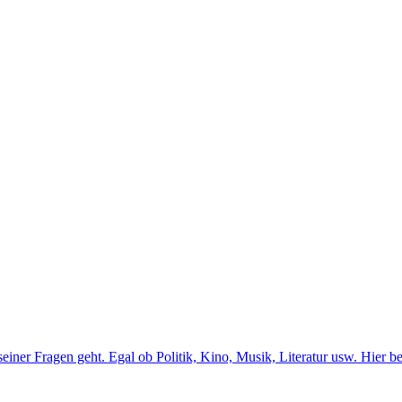
er Fragen geht. Egal ob Politik, Kino, Musik, Literatur usw. Hier b