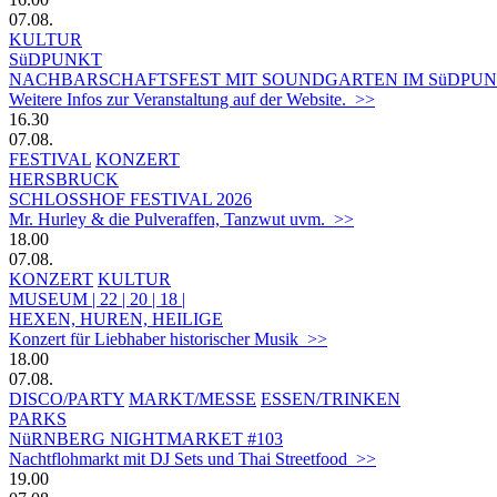
07.08.
KULTUR
SüDPUNKT
NACHBARSCHAFTSFEST MIT SOUNDGARTEN IM SüDPUN
Weitere Infos zur Veranstaltung auf der Website. >>
16.30
07.08.
FESTIVAL
KONZERT
HERSBRUCK
SCHLOSSHOF FESTIVAL 2026
Mr. Hurley & die Pulveraffen, Tanzwut uvm. >>
18.00
07.08.
KONZERT
KULTUR
MUSEUM | 22 | 20 | 18 |
HEXEN, HUREN, HEILIGE
Konzert für Liebhaber historischer Musik >>
18.00
07.08.
DISCO/PARTY
MARKT/MESSE
ESSEN/TRINKEN
PARKS
NüRNBERG NIGHTMARKET #103
Nachtflohmarkt mit DJ Sets und Thai Streetfood >>
19.00