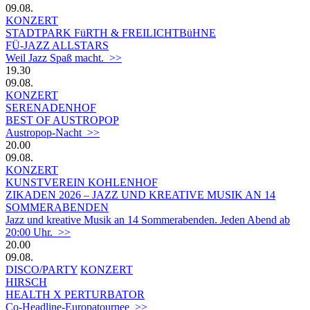
09.08.
KONZERT
STADTPARK FüRTH & FREILICHTBüHNE
FÜ-JAZZ ALLSTARS
Weil Jazz Spaß macht. >>
19.30
09.08.
KONZERT
SERENADENHOF
BEST OF AUSTROPOP
Austropop-Nacht >>
20.00
09.08.
KONZERT
KUNSTVEREIN KOHLENHOF
ZIKADEN 2026 – JAZZ UND KREATIVE MUSIK AN 14
SOMMERABENDEN
Jazz und kreative Musik an 14 Sommerabenden. Jeden Abend ab
20:00 Uhr. >>
20.00
09.08.
DISCO/PARTY
KONZERT
HIRSCH
HEALTH X PERTURBATOR
Co-Headline-Europatournee >>