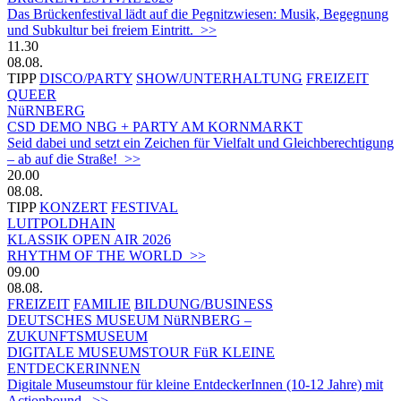
Das Brückenfestival lädt auf die Pegnitzwiesen: Musik, Begegnung
und Subkultur bei freiem Eintritt. >>
11.30
08.08.
TIPP
DISCO/PARTY
SHOW/UNTERHALTUNG
FREIZEIT
QUEER
NüRNBERG
CSD DEMO NBG + PARTY AM KORNMARKT
Seid dabei und setzt ein Zeichen für Vielfalt und Gleichberechtigung
– ab auf die Straße! >>
20.00
08.08.
TIPP
KONZERT
FESTIVAL
LUITPOLDHAIN
KLASSIK OPEN AIR 2026
RHYTHM OF THE WORLD >>
09.00
08.08.
FREIZEIT
FAMILIE
BILDUNG/BUSINESS
DEUTSCHES MUSEUM NüRNBERG –
ZUKUNFTSMUSEUM
DIGITALE MUSEUMSTOUR FüR KLEINE
ENTDECKERINNEN
Digitale Museumstour für kleine EntdeckerInnen (10-12 Jahre) mit
Actionbound. >>