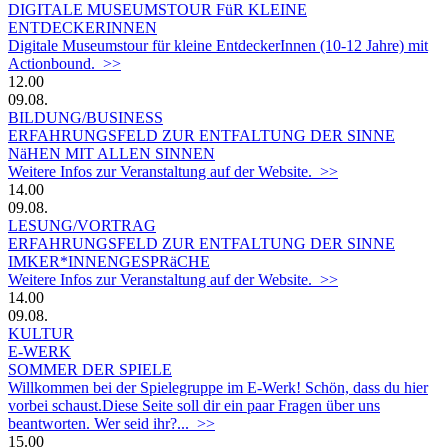
DIGITALE MUSEUMSTOUR FüR KLEINE
ENTDECKERINNEN
Digitale Museumstour für kleine EntdeckerInnen (10-12 Jahre) mit
Actionbound. >>
12.00
09.08.
BILDUNG/BUSINESS
ERFAHRUNGSFELD ZUR ENTFALTUNG DER SINNE
NäHEN MIT ALLEN SINNEN
Weitere Infos zur Veranstaltung auf der Website. >>
14.00
09.08.
LESUNG/VORTRAG
ERFAHRUNGSFELD ZUR ENTFALTUNG DER SINNE
IMKER*INNENGESPRäCHE
Weitere Infos zur Veranstaltung auf der Website. >>
14.00
09.08.
KULTUR
E-WERK
SOMMER DER SPIELE
Willkommen bei der Spielegruppe im E-Werk! Schön, dass du hier
vorbei schaust.Diese Seite soll dir ein paar Fragen über uns
beantworten. Wer seid ihr?... >>
15.00