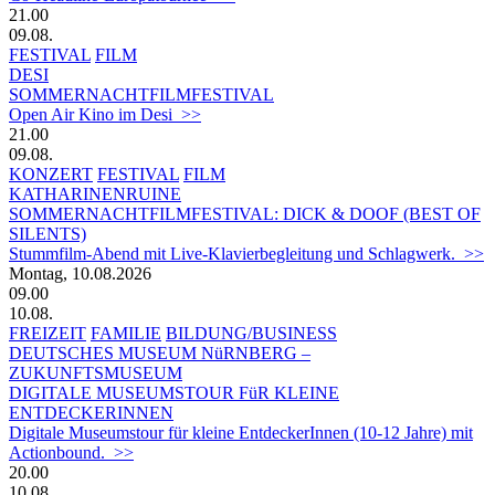
21.00
09.08.
FESTIVAL
FILM
DESI
SOMMERNACHTFILMFESTIVAL
Open Air Kino im Desi >>
21.00
09.08.
KONZERT
FESTIVAL
FILM
KATHARINENRUINE
SOMMERNACHTFILMFESTIVAL: DICK & DOOF (BEST OF
SILENTS)
Stummfilm-Abend mit Live-Klavierbegleitung und Schlagwerk. >>
Montag, 10.08.2026
09.00
10.08.
FREIZEIT
FAMILIE
BILDUNG/BUSINESS
DEUTSCHES MUSEUM NüRNBERG –
ZUKUNFTSMUSEUM
DIGITALE MUSEUMSTOUR FüR KLEINE
ENTDECKERINNEN
Digitale Museumstour für kleine EntdeckerInnen (10-12 Jahre) mit
Actionbound. >>
20.00
10.08.