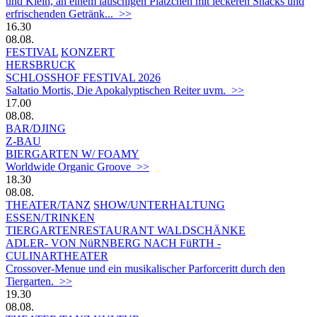
und Klein, an einem lauschigen Plätzchen mit leckeren Snacks und
erfrischenden Getränk... >>
16.30
08.08.
FESTIVAL
KONZERT
HERSBRUCK
SCHLOSSHOF FESTIVAL 2026
Saltatio Mortis, Die Apokalyptischen Reiter uvm. >>
17.00
08.08.
BAR/DJING
Z-BAU
BIERGARTEN W/ FOAMY
Worldwide Organic Groove >>
18.30
08.08.
THEATER/TANZ
SHOW/UNTERHALTUNG
ESSEN/TRINKEN
TIERGARTEN­RESTAURANT WALDSCHÄNKE
ADLER- VON NüRNBERG NACH FüRTH -
CULINARTHEATER
Crossover-Menue und ein musikalischer Parforceritt durch den
Tiergarten. >>
19.30
08.08.