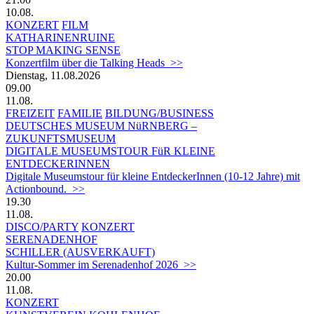
10.08.
KONZERT
FILM
KATHARINENRUINE
STOP MAKING SENSE
Konzertfilm über die Talking Heads >>
Dienstag, 11.08.2026
09.00
11.08.
FREIZEIT
FAMILIE
BILDUNG/BUSINESS
DEUTSCHES MUSEUM NüRNBERG –
ZUKUNFTSMUSEUM
DIGITALE MUSEUMSTOUR FüR KLEINE
ENTDECKERINNEN
Digitale Museumstour für kleine EntdeckerInnen (10-12 Jahre) mit
Actionbound. >>
19.30
11.08.
DISCO/PARTY
KONZERT
SERENADENHOF
SCHILLER (AUSVERKAUFT)
Kultur-Sommer im Serenadenhof 2026 >>
20.00
11.08.
KONZERT