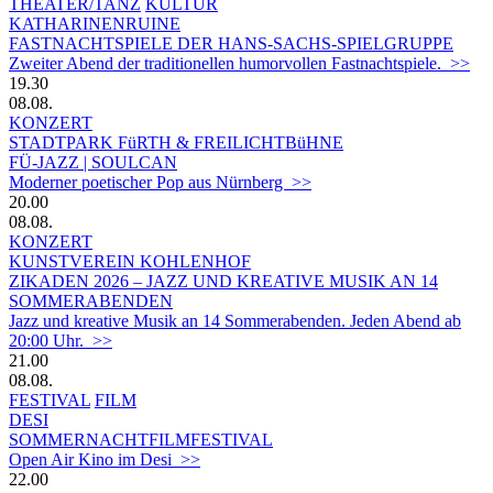
THEATER/TANZ
KULTUR
KATHARINENRUINE
FASTNACHTSPIELE DER HANS-SACHS-SPIELGRUPPE
Zweiter Abend der traditionellen humorvollen Fastnachtspiele. >>
19.30
08.08.
KONZERT
STADTPARK FüRTH & FREILICHTBüHNE
FÜ-JAZZ | SOULCAN
Moderner poetischer Pop aus Nürnberg >>
20.00
08.08.
KONZERT
KUNSTVEREIN KOHLENHOF
ZIKADEN 2026 – JAZZ UND KREATIVE MUSIK AN 14
SOMMERABENDEN
Jazz und kreative Musik an 14 Sommerabenden. Jeden Abend ab
20:00 Uhr. >>
21.00
08.08.
FESTIVAL
FILM
DESI
SOMMERNACHTFILMFESTIVAL
Open Air Kino im Desi >>
22.00