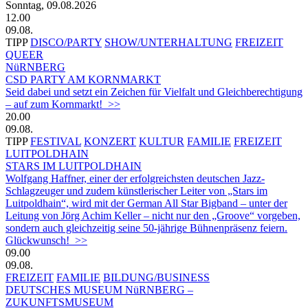
Sonntag, 09.08.2026
12.00
09.08.
TIPP
DISCO/PARTY
SHOW/UNTERHALTUNG
FREIZEIT
QUEER
NüRNBERG
CSD PARTY AM KORNMARKT
Seid dabei und setzt ein Zeichen für Vielfalt und Gleichberechtigung
– auf zum Kornmarkt! >>
20.00
09.08.
TIPP
FESTIVAL
KONZERT
KULTUR
FAMILIE
FREIZEIT
LUITPOLDHAIN
STARS IM LUITPOLDHAIN
Wolfgang Haffner, einer der erfolgreichsten deutschen Jazz-
Schlagzeuger und zudem künstlerischer Leiter von „Stars im
Luitpoldhain“, wird mit der German All Star Bigband – unter der
Leitung von Jörg Achim Keller – nicht nur den „Groove“ vorgeben,
sondern auch gleichzeitig seine 50-jährige Bühnenpräsenz feiern.
Glückwunsch! >>
09.00
09.08.
FREIZEIT
FAMILIE
BILDUNG/BUSINESS
DEUTSCHES MUSEUM NüRNBERG –
ZUKUNFTSMUSEUM