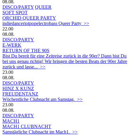
08.08.
DISCO/PARTY
QUEER
SOFT SPOT
ORCHID QUEER PARTY
indiedanceriotpopelectrobass Queer Party >>
22.00
08.08.
DISCO/PARTY
E-WERK
RETURN OF THE 90S
Bist Du bereit für eine Zeitreise zurück in die 90er? Dann bist Du
bei uns genau richtig! Wir bringen die besten Beats der 90er Jahre
zurück und lasse... >>
23.00
08.08.
DISCO/PARTY
HINZ X KUNZ
FREUDENTANZ
Wöchentliche Clubnacht am Samstag. >>
23.00
08.08.
DISCO/PARTY
MACH1
MACH1 CLUBNACHT
Samstägliche Clubnacht im Mach1. >>