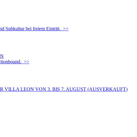
d Subkultur bei freiem Eintritt. >>
EN
Actionbound. >>
 VILLA LEON VON 3. BIS 7. AUGUST (AUSVERKAUFT)