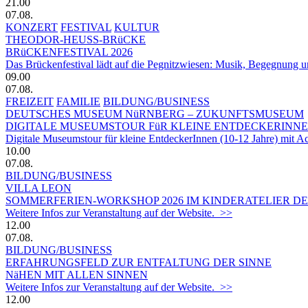
21.00
07.08.
KONZERT
FESTIVAL
KULTUR
THEODOR-HEUSS-BRüCKE
BRüCKENFESTIVAL 2026
Das Brückenfestival lädt auf die Pegnitzwiesen: Musik, Begegnung un
09.00
07.08.
FREIZEIT
FAMILIE
BILDUNG/BUSINESS
DEUTSCHES MUSEUM NüRNBERG – ZUKUNFTSMUSEUM
DIGITALE MUSEUMSTOUR FüR KLEINE ENTDECKERINN
Digitale Museumstour für kleine EntdeckerInnen (10-12 Jahre) mit 
10.00
07.08.
BILDUNG/BUSINESS
VILLA LEON
SOMMERFERIEN-WORKSHOP 2026 IM KINDERATELIER DER
Weitere Infos zur Veranstaltung auf der Website. >>
12.00
07.08.
BILDUNG/BUSINESS
ERFAHRUNGSFELD ZUR ENTFALTUNG DER SINNE
NäHEN MIT ALLEN SINNEN
Weitere Infos zur Veranstaltung auf der Website. >>
12.00