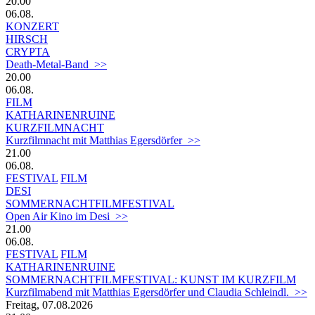
20.00
06.08.
KONZERT
HIRSCH
CRYPTA
Death-Metal-Band >>
20.00
06.08.
FILM
KATHARINENRUINE
KURZFILMNACHT
Kurzfilmnacht mit Matthias Egersdörfer >>
21.00
06.08.
FESTIVAL
FILM
DESI
SOMMERNACHTFILMFESTIVAL
Open Air Kino im Desi >>
21.00
06.08.
FESTIVAL
FILM
KATHARINENRUINE
SOMMERNACHTFILMFESTIVAL: KUNST IM KURZFILM
Kurzfilmabend mit Matthias Egersdörfer und Claudia Schleindl. >>
Freitag, 07.08.2026