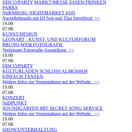
DISCO/PARTY
MARKT/MESSE
ESSEN/TRINKEN
PARKS
NüRNBERG NIGHTMARKET #103
Nachtflohmarkt mit DJ Sets und Thai Streetfood >>
19.00
07.08.
KUNST/DESIGN
LEONART - KUNST- UND KULTURFORUM
BRUNO WEIß FOTOGRAFIE
Vernissage Fotografie-Ausstellung >>
19.00
07.08.
DISCO/PARTY
KULTURLADEN SCHLOSS ALMOSHOF
EINFACH TANZEN
Weitere Infos zur Veranstaltung auf der Website. >>
19.00
07.08.
KONZERT
SüDPUNKT
SOUNDGARTEN MIT SECRET SONG SERVICE
Weitere Infos zur Veranstaltung auf der Website. >>
19.00
07.08.
SHOW/UNTERHALTUNG