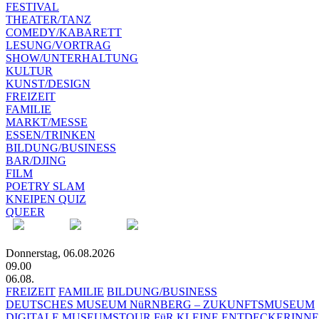
FESTIVAL
THEATER/TANZ
COMEDY/KABARETT
LESUNG/VORTRAG
SHOW/UNTERHALTUNG
KULTUR
KUNST/DESIGN
FREIZEIT
FAMILIE
MARKT/MESSE
ESSEN/TRINKEN
BILDUNG/BUSINESS
BAR/DJING
FILM
POETRY SLAM
KNEIPEN QUIZ
QUEER
Donnerstag, 06.08.2026
09.00
06.08.
FREIZEIT
FAMILIE
BILDUNG/BUSINESS
DEUTSCHES MUSEUM NüRNBERG – ZUKUNFTSMUSEUM
DIGITALE MUSEUMSTOUR FüR KLEINE ENTDECKERINN