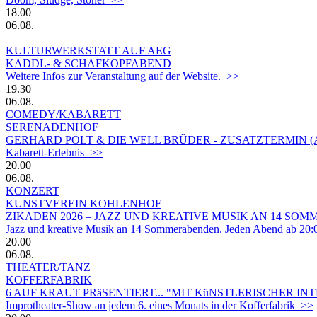
18.00
06.08.
KULTURWERKSTATT AUF AEG
KADDL- & SCHAFKOPFABEND
Weitere Infos zur Veranstaltung auf der Website. >>
19.30
06.08.
COMEDY/KABARETT
SERENADENHOF
GERHARD POLT & DIE WELL BRÜDER - ZUSATZTERMIN 
Kabarett-Erlebnis >>
20.00
06.08.
KONZERT
KUNSTVEREIN KOHLENHOF
ZIKADEN 2026 – JAZZ UND KREATIVE MUSIK AN 14 S
Jazz und kreative Musik an 14 Sommerabenden. Jeden Abend ab 20:
20.00
06.08.
THEATER/TANZ
KOFFERFABRIK
6 AUF KRAUT PRäSENTIERT... "MIT KüNSTLERISCHER IN
Improtheater-Show an jedem 6. eines Monats in der Kofferfabrik >>