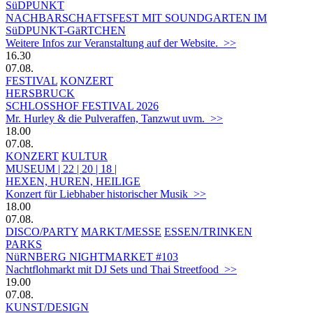
SüDPUNKT
NACHBARSCHAFTSFEST MIT SOUNDGARTEN IM
SüDPUNKT-GäRTCHEN
Weitere Infos zur Veranstaltung auf der Website. >>
16.30
07.08.
FESTIVAL
KONZERT
HERSBRUCK
SCHLOSSHOF FESTIVAL 2026
Mr. Hurley & die Pulveraffen, Tanzwut uvm. >>
18.00
07.08.
KONZERT
KULTUR
MUSEUM | 22 | 20 | 18 |
HEXEN, HUREN, HEILIGE
Konzert für Liebhaber historischer Musik >>
18.00
07.08.
DISCO/PARTY
MARKT/MESSE
ESSEN/TRINKEN
PARKS
NüRNBERG NIGHTMARKET #103
Nachtflohmarkt mit DJ Sets und Thai Streetfood >>
19.00
07.08.
KUNST/DESIGN