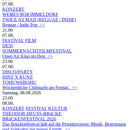
07.08.
KONZERT
WEIßES ROß IMMELDORF
TWICE AS MAD (REGGAE / INDIE)
Reggae / Indie Pop >>
21.00
07.08.
FESTIVAL
FILM
DESI
SOMMERNACHTFILMFESTIVAL
Open Air Kino im Desi >>
23.00
07.08.
DISCO/PARTY
HINZ X KUNZ
TOHUWABOHU
Wöchentliche Clubnacht am Freitag. >>
Samstag, 08.08.2026
23.00
08.08.
KONZERT
FESTIVAL
KULTUR
THEODOR-HEUSS-BRüCKE
BRüCKENFESTIVAL 2026
Das Brückenfestival lädt auf die Pegnitzwiesen: Musik, Begegnung
und Subkultur bei freiem Eintritt. >>