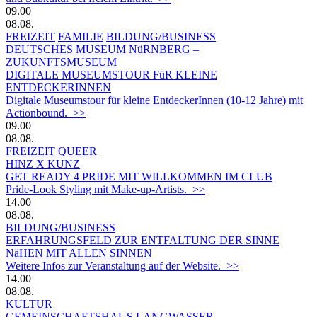
09.00
08.08.
FREIZEIT
FAMILIE
BILDUNG/BUSINESS
DEUTSCHES MUSEUM NüRNBERG –
ZUKUNFTSMUSEUM
DIGITALE MUSEUMSTOUR FüR KLEINE
ENTDECKERINNEN
Digitale Museumstour für kleine EntdeckerInnen (10-12 Jahre) mit
Actionbound. >>
09.00
08.08.
FREIZEIT
QUEER
HINZ X KUNZ
GET READY 4 PRIDE MIT WILLKOMMEN IM CLUB
Pride-Look Styling mit Make-up-Artists. >>
14.00
08.08.
BILDUNG/BUSINESS
ERFAHRUNGSFELD ZUR ENTFALTUNG DER SINNE
NäHEN MIT ALLEN SINNEN
Weitere Infos zur Veranstaltung auf der Website. >>
14.00
08.08.
KULTUR
GEMEINSCHAFTSHAUS LANGWASSER