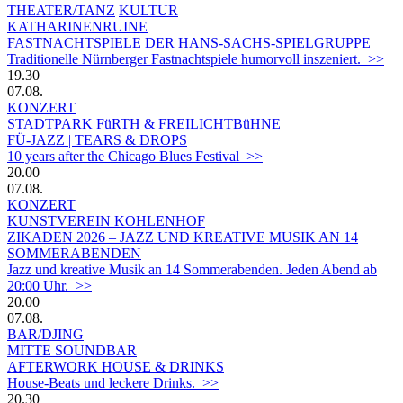
THEATER/TANZ
KULTUR
KATHARINENRUINE
FASTNACHTSPIELE DER HANS-SACHS-SPIELGRUPPE
Traditionelle Nürnberger Fastnachtspiele humorvoll inszeniert. >>
19.30
07.08.
KONZERT
STADTPARK FüRTH & FREILICHTBüHNE
FÜ-JAZZ | TEARS & DROPS
10 years after the Chicago Blues Festival >>
20.00
07.08.
KONZERT
KUNSTVEREIN KOHLENHOF
ZIKADEN 2026 – JAZZ UND KREATIVE MUSIK AN 14
SOMMERABENDEN
Jazz und kreative Musik an 14 Sommerabenden. Jeden Abend ab
20:00 Uhr. >>
20.00
07.08.
BAR/DJING
MITTE SOUNDBAR
AFTERWORK HOUSE & DRINKS
House-Beats und leckere Drinks. >>
20.30