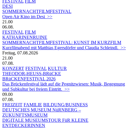
FESTIVAL
FILM
DESI
SOMMERNACHTFILMFESTIVAL
Open Air Kino im Desi >>
21.00
06.08.
FESTIVAL
FILM
KATHARINENRUINE
SOMMERNACHTFILMFESTIVAL: KUNST IM KURZFILM
Kurzfilmabend mit Matthias Egersdörfer und Claudia Schleindl. >>
Freitag, 07.08.2026
21.00
07.08.
KONZERT
FESTIVAL
KULTUR
THEODOR-HEUSS-BRüCKE
BRüCKENFESTIVAL 2026
Das Brückenfestival lädt auf die Pegnitzwiesen: Musik, Begegnung
und Subkultur bei freiem Eintritt. >>
09.00
07.08.
FREIZEIT
FAMILIE
BILDUNG/BUSINESS
DEUTSCHES MUSEUM NüRNBERG –
ZUKUNFTSMUSEUM
DIGITALE MUSEUMSTOUR FüR KLEINE
ENTDECKERINNEN