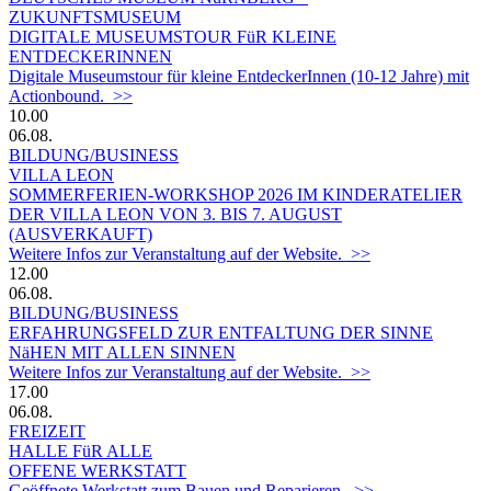
ZUKUNFTSMUSEUM
DIGITALE MUSEUMSTOUR FüR KLEINE
ENTDECKERINNEN
Digitale Museumstour für kleine EntdeckerInnen (10-12 Jahre) mit
Actionbound. >>
10.00
06.08.
BILDUNG/BUSINESS
VILLA LEON
SOMMERFERIEN-WORKSHOP 2026 IM KINDERATELIER
DER VILLA LEON VON 3. BIS 7. AUGUST
(AUSVERKAUFT)
Weitere Infos zur Veranstaltung auf der Website. >>
12.00
06.08.
BILDUNG/BUSINESS
ERFAHRUNGSFELD ZUR ENTFALTUNG DER SINNE
NäHEN MIT ALLEN SINNEN
Weitere Infos zur Veranstaltung auf der Website. >>
17.00
06.08.
FREIZEIT
HALLE FüR ALLE
OFFENE WERKSTATT
Geöffnete Werkstatt zum Bauen und Reparieren. >>