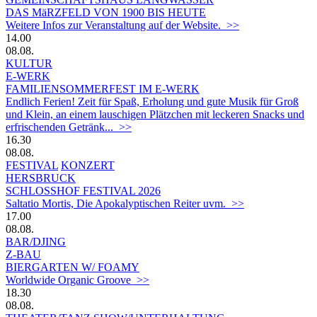
DAS MäRZFELD VON 1900 BIS HEUTE
Weitere Infos zur Veranstaltung auf der Website. >>
14.00
08.08.
KULTUR
E-WERK
FAMILIENSOMMERFEST IM E-WERK
Endlich Ferien! Zeit für Spaß, Erholung und gute Musik für Groß
und Klein, an einem lauschigen Plätzchen mit leckeren Snacks und
erfrischenden Getränk... >>
16.30
08.08.
FESTIVAL
KONZERT
HERSBRUCK
SCHLOSSHOF FESTIVAL 2026
Saltatio Mortis, Die Apokalyptischen Reiter uvm. >>
17.00
08.08.
BAR/DJING
Z-BAU
BIERGARTEN W/ FOAMY
Worldwide Organic Groove >>
18.30
08.08.