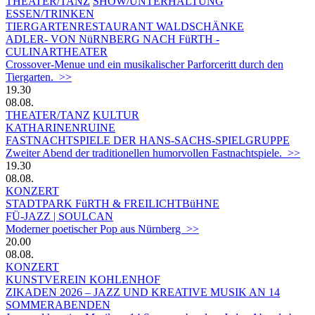
THEATER/TANZ
SHOW/UNTERHALTUNG
ESSEN/TRINKEN
TIERGARTEN­RESTAURANT WALDSCHÄNKE
ADLER- VON NüRNBERG NACH FüRTH -
CULINARTHEATER
Crossover-Menue und ein musikalischer Parforceritt durch den
Tiergarten. >>
19.30
08.08.
THEATER/TANZ
KULTUR
KATHARINENRUINE
FASTNACHTSPIELE DER HANS-SACHS-SPIELGRUPPE
Zweiter Abend der traditionellen humorvollen Fastnachtspiele. >>
19.30
08.08.
KONZERT
STADTPARK FüRTH & FREILICHTBüHNE
FÜ-JAZZ | SOULCAN
Moderner poetischer Pop aus Nürnberg >>
20.00
08.08.
KONZERT
KUNSTVEREIN KOHLENHOF
ZIKADEN 2026 – JAZZ UND KREATIVE MUSIK AN 14
SOMMERABENDEN