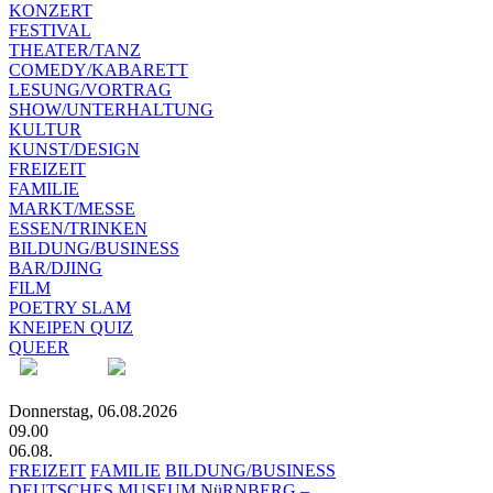
KONZERT
FESTIVAL
THEATER/TANZ
COMEDY/KABARETT
LESUNG/VORTRAG
SHOW/UNTERHALTUNG
KULTUR
KUNST/DESIGN
FREIZEIT
FAMILIE
MARKT/MESSE
ESSEN/TRINKEN
BILDUNG/BUSINESS
BAR/DJING
FILM
POETRY SLAM
KNEIPEN QUIZ
QUEER
Donnerstag, 06.08.2026
09.00
06.08.
FREIZEIT
FAMILIE
BILDUNG/BUSINESS
DEUTSCHES MUSEUM NüRNBERG –