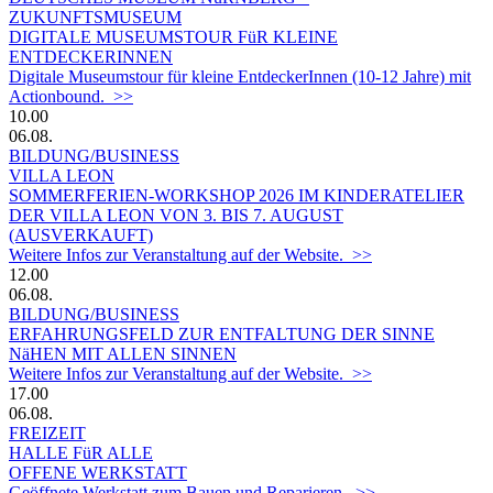
ZUKUNFTSMUSEUM
DIGITALE MUSEUMSTOUR FüR KLEINE
ENTDECKERINNEN
Digitale Museumstour für kleine EntdeckerInnen (10-12 Jahre) mit
Actionbound. >>
10.00
06.08.
BILDUNG/BUSINESS
VILLA LEON
SOMMERFERIEN-WORKSHOP 2026 IM KINDERATELIER
DER VILLA LEON VON 3. BIS 7. AUGUST
(AUSVERKAUFT)
Weitere Infos zur Veranstaltung auf der Website. >>
12.00
06.08.
BILDUNG/BUSINESS
ERFAHRUNGSFELD ZUR ENTFALTUNG DER SINNE
NäHEN MIT ALLEN SINNEN
Weitere Infos zur Veranstaltung auf der Website. >>
17.00
06.08.
FREIZEIT
HALLE FüR ALLE
OFFENE WERKSTATT
Geöffnete Werkstatt zum Bauen und Reparieren. >>