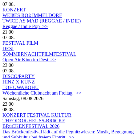
07.08.
KONZERT
WEIßES ROß IMMELDORF
TWICE AS MAD (REGGAE / INDIE)
Reggae / Indie Pop >>
21.00
07.08.
FESTIVAL
FILM
DESI
SOMMERNACHTFILMFESTIVAL
Open Air Kino im Desi >>
23.00
07.08.
DISCO/PARTY
HINZ X KUNZ
TOHUWABOHU
Wöchentliche Clubnacht am Freitag. >>
Samstag, 08.08.2026
23.00
08.08.
KONZERT
FESTIVAL
KULTUR
THEODOR-HEUSS-BRüCKE
BRüCKENFESTIVAL 2026
Das Brückenfestival lädt auf die Pegnitzwiesen: Musik, Begegnung
und Subkultur bei freiem Eintritt. >>