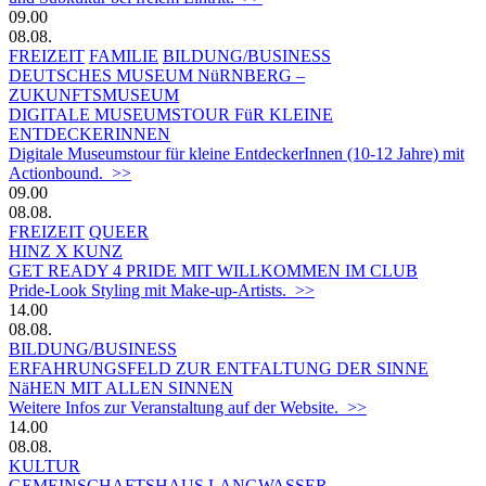
09.00
08.08.
FREIZEIT
FAMILIE
BILDUNG/BUSINESS
DEUTSCHES MUSEUM NüRNBERG –
ZUKUNFTSMUSEUM
DIGITALE MUSEUMSTOUR FüR KLEINE
ENTDECKERINNEN
Digitale Museumstour für kleine EntdeckerInnen (10-12 Jahre) mit
Actionbound. >>
09.00
08.08.
FREIZEIT
QUEER
HINZ X KUNZ
GET READY 4 PRIDE MIT WILLKOMMEN IM CLUB
Pride-Look Styling mit Make-up-Artists. >>
14.00
08.08.
BILDUNG/BUSINESS
ERFAHRUNGSFELD ZUR ENTFALTUNG DER SINNE
NäHEN MIT ALLEN SINNEN
Weitere Infos zur Veranstaltung auf der Website. >>
14.00
08.08.
KULTUR
GEMEINSCHAFTSHAUS LANGWASSER