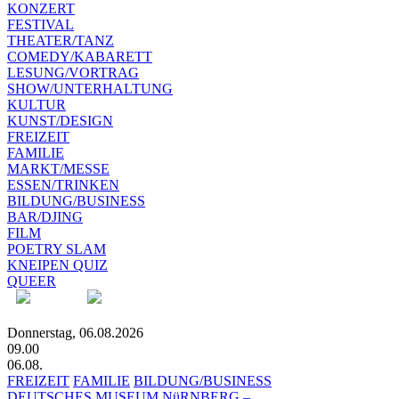
KONZERT
FESTIVAL
THEATER/TANZ
COMEDY/KABARETT
LESUNG/VORTRAG
SHOW/UNTERHALTUNG
KULTUR
KUNST/DESIGN
FREIZEIT
FAMILIE
MARKT/MESSE
ESSEN/TRINKEN
BILDUNG/BUSINESS
BAR/DJING
FILM
POETRY SLAM
KNEIPEN QUIZ
QUEER
Donnerstag, 06.08.2026
09.00
06.08.
FREIZEIT
FAMILIE
BILDUNG/BUSINESS
DEUTSCHES MUSEUM NüRNBERG –