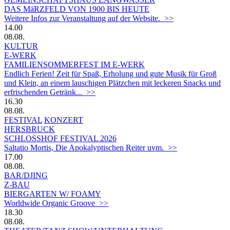
DAS MäRZFELD VON 1900 BIS HEUTE
Weitere Infos zur Veranstaltung auf der Website. >>
14.00
08.08.
KULTUR
E-WERK
FAMILIENSOMMERFEST IM E-WERK
Endlich Ferien! Zeit für Spaß, Erholung und gute Musik für Groß
und Klein, an einem lauschigen Plätzchen mit leckeren Snacks und
erfrischenden Getränk... >>
16.30
08.08.
FESTIVAL
KONZERT
HERSBRUCK
SCHLOSSHOF FESTIVAL 2026
Saltatio Mortis, Die Apokalyptischen Reiter uvm. >>
17.00
08.08.
BAR/DJING
Z-BAU
BIERGARTEN W/ FOAMY
Worldwide Organic Groove >>
18.30
08.08.