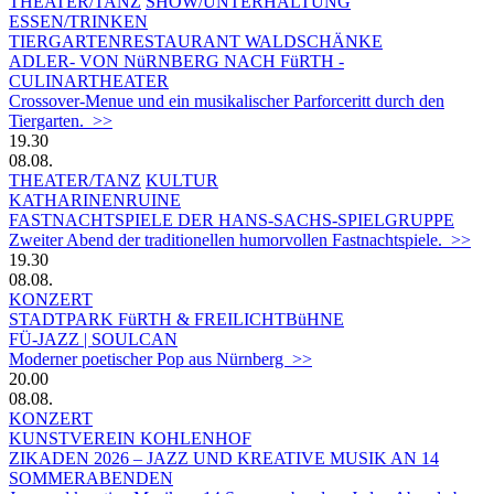
THEATER/TANZ
SHOW/UNTERHALTUNG
ESSEN/TRINKEN
TIERGARTEN­RESTAURANT WALDSCHÄNKE
ADLER- VON NüRNBERG NACH FüRTH -
CULINARTHEATER
Crossover-Menue und ein musikalischer Parforceritt durch den
Tiergarten. >>
19.30
08.08.
THEATER/TANZ
KULTUR
KATHARINENRUINE
FASTNACHTSPIELE DER HANS-SACHS-SPIELGRUPPE
Zweiter Abend der traditionellen humorvollen Fastnachtspiele. >>
19.30
08.08.
KONZERT
STADTPARK FüRTH & FREILICHTBüHNE
FÜ-JAZZ | SOULCAN
Moderner poetischer Pop aus Nürnberg >>
20.00
08.08.
KONZERT
KUNSTVEREIN KOHLENHOF
ZIKADEN 2026 – JAZZ UND KREATIVE MUSIK AN 14
SOMMERABENDEN