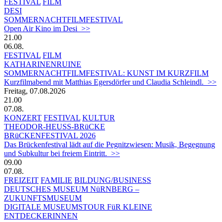
FESTIVAL
FILM
DESI
SOMMERNACHTFILMFESTIVAL
Open Air Kino im Desi >>
21.00
06.08.
FESTIVAL
FILM
KATHARINENRUINE
SOMMERNACHTFILMFESTIVAL: KUNST IM KURZFILM
Kurzfilmabend mit Matthias Egersdörfer und Claudia Schleindl. >>
Freitag, 07.08.2026
21.00
07.08.
KONZERT
FESTIVAL
KULTUR
THEODOR-HEUSS-BRüCKE
BRüCKENFESTIVAL 2026
Das Brückenfestival lädt auf die Pegnitzwiesen: Musik, Begegnung
und Subkultur bei freiem Eintritt. >>
09.00
07.08.
FREIZEIT
FAMILIE
BILDUNG/BUSINESS
DEUTSCHES MUSEUM NüRNBERG –
ZUKUNFTSMUSEUM
DIGITALE MUSEUMSTOUR FüR KLEINE
ENTDECKERINNEN