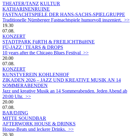
THEATER/TANZ
KULTUR
KATHARINENRUINE
FASTNACHTSPIELE DER HANS-SACHS-SPIELGRUPPE
Traditionelle Nürnberger Fastnachtspiele humorvoll inszeniert. >>
19.30
07.08.
KONZERT
STADTPARK FüRTH & FREILICHTBüHNE
FÜ-JAZZ | TEARS & DROPS
10 years after the Chicago Blues Festival >>
20.00
07.08.
KONZERT
KUNSTVEREIN KOHLENHOF
ZIKADEN 2026 – JAZZ UND KREATIVE MUSIK AN 14
SOMMERABENDEN
Jazz und kreative Musik an 14 Sommerabenden. Jeden Abend ab
20:00 Uhr. >>
20.00
07.08.
BAR/DJING
MITTE SOUNDBAR
AFTERWORK HOUSE & DRINKS
House-Beats und leckere Drinks. >>
20.30