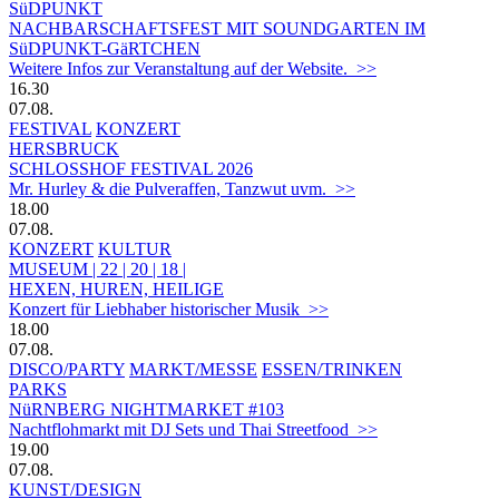
SüDPUNKT
NACHBARSCHAFTSFEST MIT SOUNDGARTEN IM
SüDPUNKT-GäRTCHEN
Weitere Infos zur Veranstaltung auf der Website. >>
16.30
07.08.
FESTIVAL
KONZERT
HERSBRUCK
SCHLOSSHOF FESTIVAL 2026
Mr. Hurley & die Pulveraffen, Tanzwut uvm. >>
18.00
07.08.
KONZERT
KULTUR
MUSEUM | 22 | 20 | 18 |
HEXEN, HUREN, HEILIGE
Konzert für Liebhaber historischer Musik >>
18.00
07.08.
DISCO/PARTY
MARKT/MESSE
ESSEN/TRINKEN
PARKS
NüRNBERG NIGHTMARKET #103
Nachtflohmarkt mit DJ Sets und Thai Streetfood >>
19.00
07.08.
KUNST/DESIGN