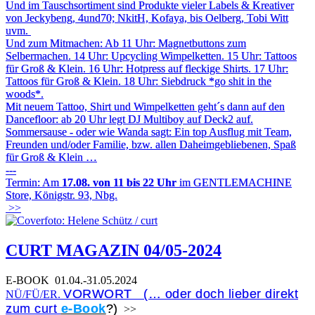
Und im Tauschsortiment sind Produkte vieler Labels & Kreativer
von Jeckybeng, 4und70; NkitH, Kofaya, bis Oelberg, Tobi Witt
uvm.
Und zum Mitmachen: Ab 11 Uhr: Magnetbuttons zum
Selbermachen. 14 Uhr: Upcycling Wimpelketten. 15 Uhr: Tattoos
für Groß & Klein. 16 Uhr: Hotpress auf fleckige Shirts. 17 Uhr:
Tattoos für Groß & Klein. 18 Uhr: Siebdruck *go shit in the
woods*.
Mit neuem Tattoo, Shirt und Wimpelketten geht´s dann auf den
Dancefloor: ab 20 Uhr legt DJ Multiboy auf Deck2 auf.
Sommersause - oder wie Wanda sagt: Ein top Ausflug mit Team,
Freunden und/oder Familie, bzw. allen Daheimgebliebenen, Spaß
für Groß & Klein …
---
Termin: Am
17.08. von 11 bis 22 Uhr
im GENTLEMACHINE
Store, Königstr. 93, Nbg.
>>
CURT MAGAZIN 04/05-2024
E-BOOK
01.04.-31.05.2024
VORWORT (… oder doch lieber direkt
NÜ/FÜ/ER.
zum curt
e-Book
?)
>>