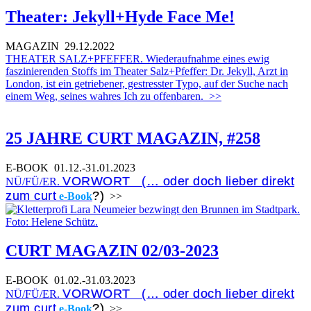
Theater: Jekyll+Hyde Face Me!
MAGAZIN
29.12.2022
THEATER SALZ+PFEFFER. Wiederaufnahme eines ewig
faszinierenden Stoffs im Theater Salz+Pfeffer: Dr. Jekyll, Arzt in
London, ist ein getriebener, gestresster Typo, auf der Suche nach
einem Weg, seines wahres Ich zu offenbaren.
>>
25 JAHRE CURT MAGAZIN, #258
E-BOOK
01.12.-31.01.2023
VORWORT (… oder doch lieber direkt
NÜ/FÜ/ER.
zum curt
?)
e-Book
>>
CURT MAGAZIN 02/03-2023
E-BOOK
01.02.-31.03.2023
VORWORT (… oder doch lieber direkt
NÜ/FÜ/ER.
zum curt
?)
e-Book
>>