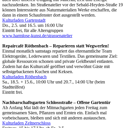
nachzudenken. Im Straßenatelier vor der Sebald-Heyden-Straße 19
können Interessierte aus Naturmaterialien Werke erschaffen, die
dann in einem Schaufenster dort ausgestellt werden.
Kulturladen Gartenstadt
Do., 2.5. und 16.5. um 16:00 Uhr
Eintritt frei, für alle Altersgruppen
www.harmlose-kunst.de/strassenatelier
Repaircafé Röthenbach – Reparieren statt Wegwerfen!
Einmal monatlich samstags repariert das ehrenamtliche Team
Elektrogeräte, Lederwaren und Textilien. Das gemeinsame Ziel:
globale Ressourcen schonen und private Geldbeutel entlasten.
Zudem hat das Kulturcafé geöffnet und verwöhnt Gäste mit
selbstgebackenen Kuchen und Keksen.
Kulturladen Röthenbach
Sa., 18.5. + 15.6., 10:00 Uhr und 20.7., 14:00 Uhr (beim
Stadtteilfest)
Eintritt frei.
Nachbarschaftsgarten Schlossstraße – Offene Gartentür
Ab Anfang Mai lädt der Mitmachgarten jeden Freitag zum
gemeinsamen Säen, Pflanzen und Ernten ein. Einfach mal
vorbeischauen, bleiben und sich mit anderen austauschen.
Kulturladen Zeltnerschloss