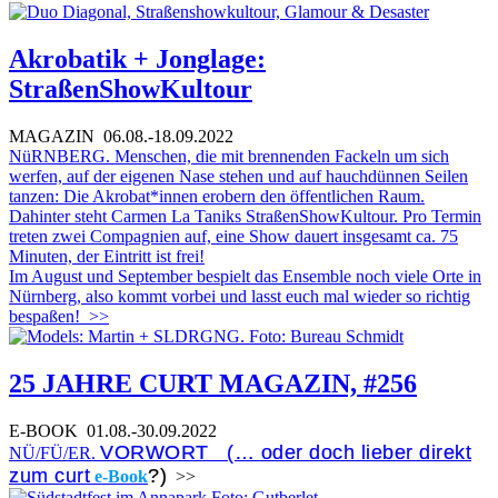
Akrobatik + Jonglage:
StraßenShowKultour
MAGAZIN
06.08.-18.09.2022
NüRNBERG. Menschen, die mit brennenden Fackeln um sich
werfen, auf der eigenen Nase stehen und auf hauchdünnen Seilen
tanzen: Die Akrobat*innen erobern den öffentlichen Raum.
Dahinter steht Carmen La Taniks StraßenShowKultour. Pro Termin
treten zwei Compagnien auf, eine Show dauert insgesamt ca. 75
Minuten, der Eintritt ist frei!
Im August und September bespielt das Ensemble noch viele Orte in
Nürnberg, also kommt vorbei und lasst euch mal wieder so richtig
bespaßen!
>>
25 JAHRE CURT MAGAZIN, #256
E-BOOK
01.08.-30.09.2022
VORWORT (… oder doch lieber direkt
NÜ/FÜ/ER.
zum curt
?)
e-Book
>>