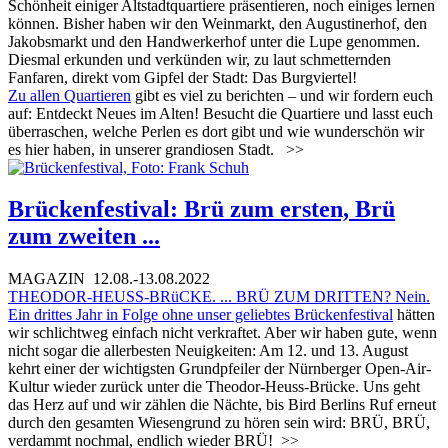
Schönheit einiger Altstadtquartiere präsentieren, noch einiges lernen
können. Bisher haben wir den Weinmarkt, den Augustinerhof, den
Jakobsmarkt und den Handwerkerhof unter die Lupe genommen.
Diesmal erkunden und verkünden wir, zu laut schmetternden
Fanfaren, direkt vom Gipfel der Stadt: Das Burgviertel!
Zu allen Quartieren
gibt es viel zu berichten – und wir fordern euch
auf: Entdeckt Neues im Alten! Besucht die Quartiere und lasst euch
überraschen, welche Perlen es dort gibt und wie wunderschön wir
es hier haben, in unserer grandiosen Stadt.
>>
Brückenfestival: Brü zum ersten, Brü
zum zweiten ...
MAGAZIN
12.08.-13.08.2022
THEODOR-HEUSS-BRüCKE. ... BRÜ ZUM DRITTEN? Nein.
Ein drittes Jahr in Folge ohne unser geliebtes
Brückenfestival
hätten
wir schlichtweg einfach nicht verkraftet. Aber wir haben gute, wenn
nicht sogar die allerbesten Neuigkeiten: Am 12. und 13. August
kehrt einer der wichtigsten Grundpfeiler der Nürnberger Open-Air-
Kultur wieder zurück unter die Theodor-Heuss-Brücke. Uns geht
das Herz auf und wir zählen die Nächte, bis Bird Berlins Ruf erneut
durch den gesamten Wiesengrund zu hören sein wird: BRÜ, BRÜ,
verdammt nochmal, endlich wieder BRÜ!
>>