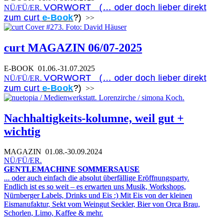
VORWORT (… oder doch lieber direkt
NÜ/FÜ/ER.
zum curt
e-Book
?)
>>
curt MAGAZIN 06/07-2025
E-BOOK
01.06.-31.07.2025
VORWORT (… oder doch lieber direkt
NÜ/FÜ/ER.
zum curt
e-Book
?)
>>
Nachhaltigkeits-kolumne, weil gut +
wichtig
MAGAZIN
01.08.-30.09.2024
NÜ/FÜ/ER.
GENTLEMACHINE SOMMERSAUSE
... oder auch einfach die absolut überfällige Eröffnungsparty.
Endlich ist es so weit – es erwarten uns Musik, Workshops,
Nürnberger Labels, Drinks und Eis :) Mit Eis von der kleinen
Eismanufaktur, Sekt vom Weingut Seckler, Bier von Orca Brau,
Schorlen, Limo, Kaffee & mehr.