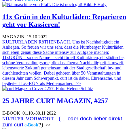
11x Grün in den Kulturläden: Reparieren
geht vor Kassieren!
MAGAZIN
15.10.2022
KULTURLADEN RöTHENBACH. Uns ist Nachhaltigkeit ein
Anliegen. So freuen wir uns sehr, dass die Nürnberger Kulturläden
sich eben genau diese Sache intensiv zur Aufgabe machen:
11xGRÜN – so der Name – steht für elf Kulturläden, elf städtische,
schöne Veranstaltungsorte, die das Thema Nachhaltigkeit, Umwelt,
lebenswerte Zukunft gemeinsam mit der Stadtgesellschaft be- und
durchleuchten wollen. Dabei gehören über 50 Veranstaltungen in
diesem Jahr zum Schwerpunkt. curt ist da dabei, Ehrensache, und
begleitet 11xGRÜN als Medienpartner.
>>
25 JAHRE CURT MAGAZIN, #257
E-BOOK
01.10.-30.11.2022
VORWORT (… oder doch lieber direkt
NÜ/FÜ/ER.
zum curt
?)
e-Book
>>