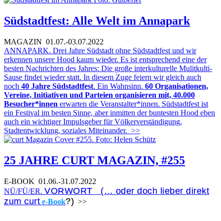
Südstadtfest: Alle Welt im Annapark
MAGAZIN
01.07.-03.07.2022
ANNAPARK. Drei Jahre Südstadt ohne Südstadtfest und wir
erkennen unsere Hood kaum wieder. Es ist entsprechend eine der
besten Nachrichten des Jahres: Die große interkulturelle Mulitkulti-
Sause findet wieder statt. In diesem Zuge feiern wir gleich auch
noch
40 Jahre Südstadtfest
. Ein Wahnsinn.
60 Organisationen,
Vereine, Initiativen und Parteien organisieren mit, 40.000
Besucher*innen
erwarten die Veranstalter*innen. Südstadtfest ist
ein Festival im besten Sinne, aber inmitten der buntesten Hood eben
auch ein wichtiger Impulsgeber für Völkerverständigung,
Stadtentwicklung, soziales Miteinander.
>>
25 JAHRE CURT MAGAZIN, #255
E-BOOK
01.06.-31.07.2022
VORWORT (… oder doch lieber direkt
NÜ/FÜ/ER.
zum curt
?)
e-Book
>>