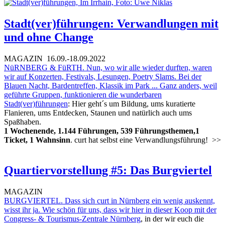
Stadt(ver)führungen: Verwandlungen mit
und ohne Change
MAGAZIN
16.09.-18.09.2022
NüRNBERG & FüRTH. Nun, wo wir alle wieder durften, waren
wir auf Konzerten, Festivals, Lesungen, Poetry Slams. Bei der
Blauen Nacht, Bardentreffen, Klassik im Park ... Ganz anders, weil
geführte Gruppen, funktionieren die wunderbaren
Stadt(ver)führungen
: Hier geht´s um Bildung, ums kuratierte
Flanieren, ums Entdecken, Staunen und natürlich auch ums
Spaßhaben.
1 Wochenende, 1.144 Führungen, 539 Führungsthemen,1
Ticket, 1 Wahnsinn
. curt hat selbst eine Verwandlungsführung!
>>
Quartiervorstellung #5: Das Burgviertel
MAGAZIN
BURGVIERTEL. Dass sich curt in Nürnberg ein wenig auskennt,
wisst ihr ja. Wie schön für uns, dass wir hier in dieser Koop mit der
Congress- & Tourismus-Zentrale Nürnberg
, in der wir euch die