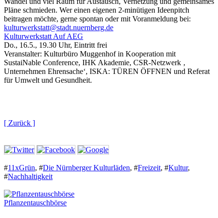
Wandel und viel Raum für Austausch, Vernetzung und gemeinsames
Pläne schmieden. Wer einen eigenen 2-minütigen Ideenpitch
beitragen möchte, gerne spontan oder mit Voranmeldung bei:
kulturwerkstatt@stadt.nuernberg.de
Kulturwerkstatt Auf AEG
Do., 16.5., 19.30 Uhr, Eintritt frei
Veranstalter: Kulturbüro Muggenhof in Kooperation mit
SustaiNable Conference, IHK Akademie, CSR-Netzwerk ‚
Unternehmen Ehrensache‘, ISKA: TÜREN ÖFFNEN und Referat
für Umwelt und Gesundheit.
[ Zurück ]
#
11xGrün
,
#
Die Nürnberger Kulturläden
,
#
Freizeit
,
#
Kultur
,
#
Nachhaltigkeit
Pflanzentauschbörse