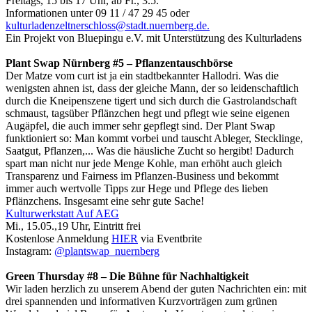
Freitags, 15 bis 17 Uhr, ab Fr., 3.5.
Informationen unter 09 11 / 47 29 45 oder
kulturladenzeltnerschloss@stadt.nuernberg.de.
Ein Projekt von Bluepingu e.V. mit Unterstützung des Kulturladens
Plant Swap Nürnberg #5 – Pflanzentauschbörse
Der Matze vom curt ist ja ein stadtbekannter Hallodri. Was die
wenigsten ahnen ist, dass der gleiche Mann, der so leidenschaftlich
durch die Kneipenszene tigert und sich durch die Gastrolandschaft
schmaust, tagsüber Pflänzchen hegt und pflegt wie seine eigenen
Augäpfel, die auch immer sehr gepflegt sind. Der Plant Swap
funktioniert so: Man kommt vorbei und tauscht Ableger, Stecklinge,
Saatgut, Pflanzen,... Was die häusliche Zucht so hergibt! Dadurch
spart man nicht nur jede Menge Kohle, man erhöht auch gleich
Transparenz und Fairness im Pflanzen-Business und bekommt
immer auch wertvolle Tipps zur Hege und Pflege des lieben
Pflänzchens. Insgesamt eine sehr gute Sache!
Kulturwerkstatt Auf AEG
Mi., 15.05.,19 Uhr, Eintritt frei
Kostenlose Anmeldung
HIER
via Eventbrite
Instagram:
@plantswap_nuernberg
Green Thursday #8 – Die Bühne für Nachhaltigkeit
Wir laden herzlich zu unserem Abend der guten Nachrichten ein: mit
drei spannenden und informativen Kurzvorträgen zum grünen