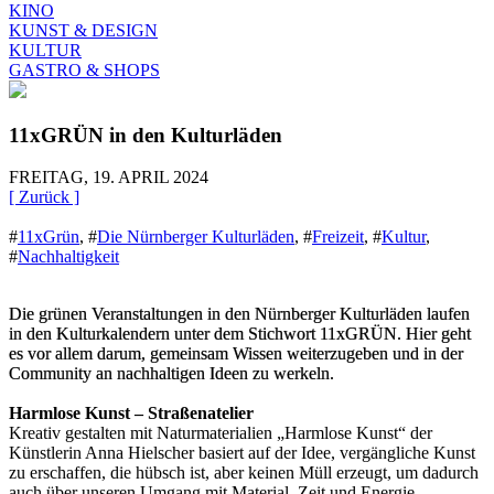
KINO
KUNST & DESIGN
KULTUR
GASTRO & SHOPS
11xGRÜN in den Kulturläden
FREITAG, 19. APRIL 2024
[ Zurück ]
#
11xGrün
,
#
Die Nürnberger Kulturläden
,
#
Freizeit
,
#
Kultur
,
#
Nachhaltigkeit
Die grünen Veranstaltungen in den Nürnberger Kulturläden laufen
in den Kulturkalendern unter dem Stichwort 11xGRÜN. Hier geht
es vor allem darum, gemeinsam Wissen weiterzugeben und in der
Community an nachhaltigen Ideen zu werkeln.
Harmlose Kunst – Straßenatelier
Kreativ gestalten mit Naturmaterialien „Harmlose Kunst“ der
Künstlerin Anna Hielscher basiert auf der Idee, vergängliche Kunst
zu erschaffen, die hübsch ist, aber keinen Müll erzeugt, um dadurch
auch über unseren Umgang mit Material, Zeit und Energie