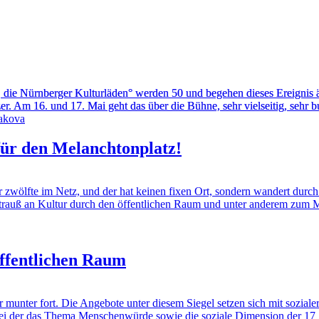
it, die Nürnberger Kulturläden° werden 50 und begehen dieses Ereigni
Am 16. und 17. Mai geht das über die Bühne, sehr vielseitig, sehr bun
 den Melanchtonplatz!
fte im Netz, und der hat keinen fixen Ort, sondern wandert durch d
 Strauß an Kultur durch den öffentlichen Raum und unter anderem zum
öffentlichen Raum
ter fort. Die Angebote unter diesem Siegel setzen sich mit sozialer N
 der das Thema Menschenwürde sowie die soziale Dimension der 17 Z