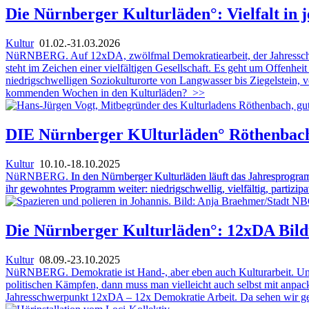
Die Nürnberger Kulturläden°: Vielfalt in 
Kultur
01.02.-31.03.2026
NüRNBERG. Auf 12xDA, zwölfmal Demokratiearbeit, der Jahresschwerpu
steht im Zeichen einer vielfältigen Gesellschaft. Es geht um Offenh
niedrigschwelligen Soziokulturorte von Langwasser bis Ziegelstein, v
kommenden Wochen in den Kulturläden?
>>
DIE Nürnberger KUlturläden° Röthenbach 
Kultur
10.10.-18.10.2025
NüRNBERG.
In den Nürnberger Kulturläden läuft das Jahresprogram
ihr gewohntes Programm weiter: niedrigschwellig, vielfältig, partizipa
Die Nürnberger Kulturläden°: 12xDA Bildu
Kultur
08.09.-23.10.2025
NüRNBERG. Demokratie ist Hand-, aber eben auch Kulturarbeit. Und w
politischen Kämpfen, dann muss man vielleicht auch selbst mit anpac
Jahresschwerpunkt 12xDA – 12x Demokratie Arbeit. Da sehen wir g