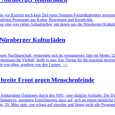
s vor Kurzem noch kein Ziel eures Sommer-Freizeitkalenders gewese
enfreien Programm aus Kultur, Bewegung und Kreativität.
 nur eine von vielen Anlaufstellen, mit denen uns die Nürnberger Kult
n Nürnberger Kulturläden
r Nachbarschaft, verpassten sich im vergangenen Jahr ein Motto: 12x
nsam für Vielfalt" heißt es nun. Ein Thema für die maximal diverse S
cht von oben, sondern von den Leuten.
>>
breite Front gegen Menschenfeinde
durrahim Özüdogru durch den NSU, eine tägliche Aufgabe. Die Demokra
Initiativen, sonstigen Einrichtungen dazu auf, sich an einem möglich
ag, 29. März statt. curt schaut auf einzelne und längst nicht alle Prog