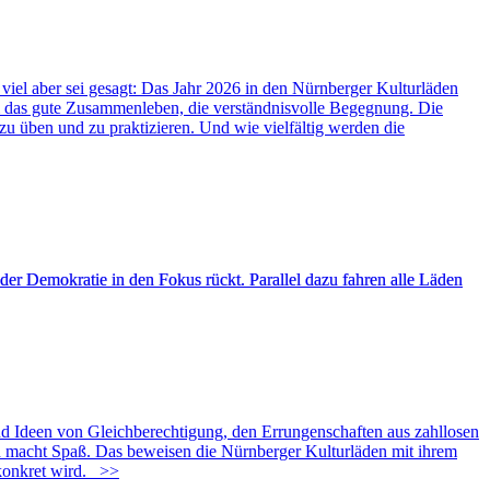
iel aber sei gesagt: Das Jahr 2026 in den Nürnberger Kulturläden
 um das gute Zusammenleben, die verständnisvolle Begegnung. Die
zu üben und zu praktizieren. Und wie vielfältig werden die
der Demokratie in den Fokus rückt. Parallel dazu fahren alle Läden
nd Ideen von Gleichberechtigung, den Errungenschaften aus zahllosen
und macht Spaß. Das beweisen die Nürnberger Kulturläden mit ihrem
onkret wird.
>>