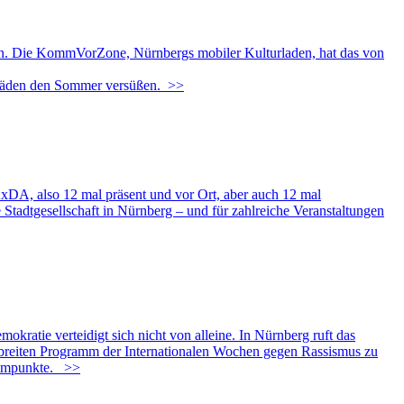
n. Die KommVorZone, Nürnbergs mobiler Kulturladen, hat das von
urläden den Sommer versüßen.
>>
DA, also 12 mal präsent und vor Ort, aber auch 12 mal
tadtgesellschaft in Nürnberg – und für zahlreiche Veranstaltungen
tie verteidigt sich nicht von alleine. In Nürnberg ruft das
st breiten Programm der Internationalen Wochen gegen Rassismus zu
rammpunkte.
>>