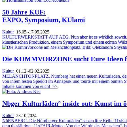
50 Jahre KUF:
EXPO, Symposium, KUlami
Kultur
16.05.-17.05.2025
KULTURWERKSTATT AUF AEG.
Nun aber ist es wirklich sowe
künstlerischen Produktion, einem Symposium und einem echten Wälzer. 
Die KOMMVORZONE sucht Eure Ideen für
Kultur
01.12.-02.02.2025
MELANCHTONPLATZ. Nürnberg hat einen neuen Kulturladen, der zwöl
von ihrem festen Spielort im Annapark und tourte mit einem bunten
Inhalte kommen von euch!
>>
Nbger Kulturläden° inside out: Kunst im 
Kultur
23.10.2024
NüRNBERG. Die Nürnberger Kulturläden° setzen ihre Reihe 11xFair mun
dem diesjährigen 11xFAIR-Motto „Von der Würde des Menschen“, bei