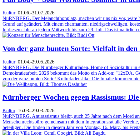
Kultur
01.06.-31.07.2026
NüRNBERG. Der Melanchthonplatz, machen wir uns nix vor, wäre bi
Grund auf geändert. Mit einem charmanten, niedrigschwelligen, kost
In diesem Jahr an jedem Mittwoch bis zum 29. Juli. Das ist natürlich
Von der ganz bunten Sorte: Vielfalt in de
Kultur
01.04.-29.05.2026
NüRNBERG. Die Nürnberger Kulturläden, Home of Soziokultur in eure
Demokratiearbeit. 2026 bekommt das Motto ein Add-on: "12xDA. Gemei
von der ganz bunten Sorte! Kulturladen-like: Die Inhalte kommen ni
Nürnberger Wochen gegen Rassismus: Die 
Kultur
16.03.-29.03.2026
NüRNBERG. Antirassismus bleibt, auch 25 Jahre nach dem Mord an Ab
Menschenrechtsbüro gemeinsam mit dem Integrationsrat alle Vereine, 
beteiligen. Die finden in diesem Jahr von Montag, 16. März, bis Freit