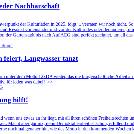
jeder Nachbarschaft
nkt der Kulturläden in 2025, folgt ... verraten wir noch nicht. So v
eit und Respekt vor einander und vor der Kultur des oder der anderen,
on der Gartenstadt bis nach Auf AEG sind perfekt geeignet, um all das 
feiert, Langwasser tanzt
m unter dem Motto 12xDA weiter, das die bürgerschaftliche Arbeit an 
tiv, für jeden was dabei!
>>
ng hilft!
enn uns etwas an ihr liegt, mit all ihren schönen Freiheitsrechten u
ken. Macht aber gar nix, denn Demokratiearbeit ist schön, erfüllend 
erne nochmal genauer hin, wie das Motto in den kommenden Wochen k