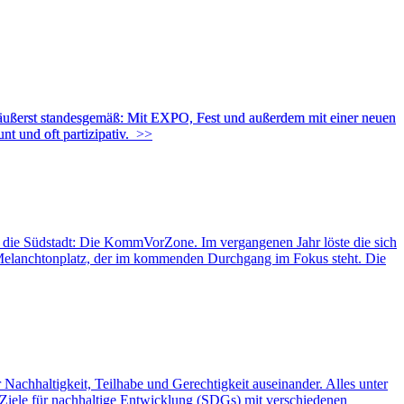
s äußerst standesgemäß: Mit EXPO, Fest und außerdem mit einer neuen
t und oft partizipativ.
>>
ie Südstadt: Die KommVorZone. Im vergangenen Jahr löste die sich
 Melanchtonplatz, der im kommenden Durchgang im Fokus steht. Die
achhaltigkeit, Teilhabe und Gerechtigkeit auseinander. Alles unter
iele für nachhaltige Entwicklung (SDGs) mit verschiedenen