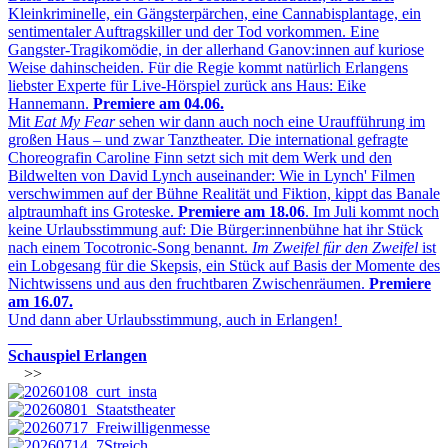
Kleinkriminelle, ein Gängsterpärchen, eine Cannabisplantage, ein
sentimentaler Auftragskiller und der Tod vorkommen. Eine
Gangster-Tragikomödie, in der allerhand Ganov:innen auf kuriose
Weise dahinscheiden. Für die Regie kommt natürlich Erlangens
liebster Experte für Live-Hörspiel zurück ans Haus: Eike
Hannemann.
Premiere am 04.06.
Mit
Eat My Fear
sehen wir dann auch noch eine Uraufführung im
großen Haus – und zwar Tanztheater. Die international gefragte
Choreografin Caroline Finn setzt sich mit dem Werk und den
Bildwelten von David Lynch auseinander: Wie in Lynch' Filmen
verschwimmen auf der Bühne Realität und Fiktion, kippt das Banale
alptraumhaft ins Groteske.
Premiere am 18.06
. Im Juli kommt noch
keine Urlaubsstimmung auf: Die Bürger:innenbühne hat ihr Stück
nach einem Tocotronic-Song benannt.
Im Zweifel für den Zweifel
ist
ein Lobgesang für die Skepsis, ein Stück auf Basis der Momente des
Nichtwissens und aus den fruchtbaren Zwischenräumen.
Premiere
am 16.07.
Und dann aber Urlaubsstimmung, auch in Erlangen!
___
Schauspiel Erlangen
>>