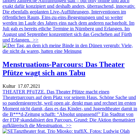
fanden zahlreiche Aufführungen statt – but only online und auch
exakt dafür konzipiert und deshalb anders, überraschend, innovativ.
Die ebenfalls geplanten Live-Aufführungen, Interventionen im
öffentlichen Raum, Eins-zu-eins-Begegnungen und so weiter
werden im Laufe des Jahres eins nach dem anderen nachgeholt. Im
Juli gab es bereits etliche Termine in Nürnberg und Erlangen. Im
August und September konzentriert sich das Geschehen auf Fürth
und Erlangen.
>>
Menstruations-Parcours: Das Theater
Pfütze wagt sich ans Tabu
Kultur
17.07.2021
THEATER PFüTZE. Das Theater Pfütze macht einen
Theaterparcours auf dem Platz vor seinem Haus. Schöne Sache und
so pandemiegerecht, weil open air, denkt man und rechnet im ersten
Moment nicht damit, dass es das Kinder- und Jugendtheater damit in
die B***d-Zeitung schafft: “Absolut unpassend!” Ein Stadtrat von
der FDP skandalisiert den Parcours. Grund: Die Aktion thematisiert
aufklärerisch die Menstruation.
>>