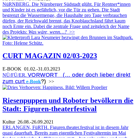
NüRNBERG. Die Nürnberger Südstadt glüht. Für Rentner*innen
und Kinder ist es gefährlich, vor die Tür zu gehen. Die Stadt
begrenzt die Wassermenge, die Haushalte pro Tage verbrauchen
dürfen, der Reichswald brennt, das Knoblauchsland fährt kaum
noch Ernte ein. Dabei die zentrale Frage und zeitgleich der Name
des Projekts:
Was wäre, wenn…?
>>
CURT MAGAZIN 02/03-2023
E-BOOK
01.02.-31.03.2023
VORWORT (… oder doch lieber direkt
NÜ/FÜ/ER.
zum curt
?)
e-Book
>>
Riesenpuppen und Roboter bevölkern die
Stadt: Figuren-theaterfestival
Kultur
26.08.-26.09.2021
ERLANGEN, FüRTH. Figuren.theater.festival ist in diesem Jahr
quasi dauerhaft. Bereits zum eigentlichen Festivaltermin im Mai