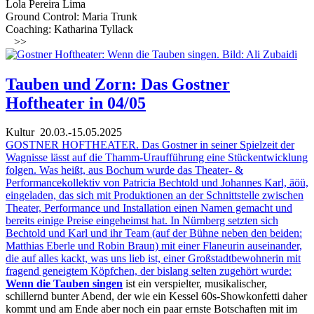
Lola Pereira Lima
Ground Control: Maria Trunk
Coaching: Katharina Tyllack
>>
Tauben und Zorn: Das Gostner
Hoftheater in 04/05
Kultur
20.03.-15.05.2025
GOSTNER HOFTHEATER. Das Gostner in seiner Spielzeit der
Wagnisse lässt auf die Thamm-Uraufführung eine Stückentwicklung
folgen. Was heißt, aus Bochum wurde das Theater- &
Performancekollektiv von Patricia Bechtold und Johannes Karl, äöü,
eingeladen, das sich mit Produktionen an der Schnittstelle zwischen
Theater, Performance und Installation einen Namen gemacht und
bereits einige Preise eingeheimst hat. In Nürnberg setzten sich
Bechtold und Karl und ihr Team (auf der Bühne neben den beiden:
Matthias Eberle und Robin Braun) mit einer Flaneurin auseinander,
die auf alles kackt, was uns lieb ist, einer Großstadtbewohnerin mit
fragend geneigtem Köpfchen, der bislang selten zugehört wurde:
Wenn die Tauben singen
ist ein verspielter, musikalischer,
schillernd bunter Abend, der wie ein Kessel 60s-Showkonfetti daher
kommt und am Ende aber noch ein paar ernste Botschaften mit im