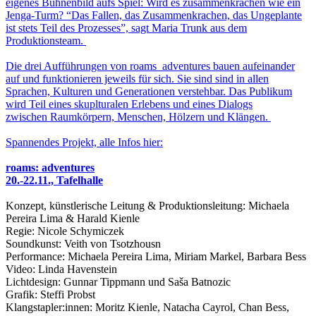
eigenes Bühnenbild aufs Spiel: Wird es zusammenkrachen wie ein
Jenga-Turm? “Das Fallen, das Zusammenkrachen, das Ungeplante
ist stets Teil des Prozesses”, sagt Maria Trunk aus dem
Produktionsteam.
Die drei Aufführungen von roams_adventures bauen aufeinander
auf und funktionieren jeweils für sich. Sie sind sind in allen
Sprachen, Kulturen und Generationen verstehbar. Das Publikum
wird Teil eines skuplturalen Erlebens und eines Dialogs
zwischen Raumkörpern, Menschen, Hölzern und Klängen.
Spannendes Projekt, alle Infos hier:
roams: adventures
20.-22.11., Tafelhalle
Konzept, künstlerische Leitung & Produktionsleitung: Michaela
Pereira Lima & Harald Kienle
Regie: Nicole Schymiczek
Soundkunst: Veith von Tsotzhousn
Performance: Michaela Pereira Lima, Miriam Markel, Barbara Bess
Video: Linda Havenstein
Lichtdesign: Gunnar Tippmann und Saša Batnozic
Grafik: Steffi Probst
Klangstapler:innen: Moritz Kienle, Natacha Cayrol, Chan Bess,