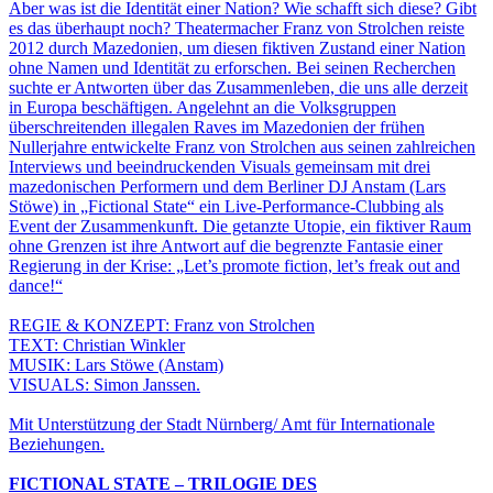
Aber was ist die Identität einer Nation? Wie schafft sich diese? Gibt
es das überhaupt noch? Theatermacher Franz von Strolchen reiste
2012 durch Mazedonien, um diesen fiktiven Zustand einer Nation
ohne Namen und Identität zu erforschen. Bei seinen Recherchen
suchte er Antworten über das Zusammenleben, die uns alle derzeit
in Europa beschäftigen. Angelehnt an die Volksgruppen
überschreitenden illegalen Raves im Mazedonien der frühen
Nullerjahre entwickelte Franz von Strolchen aus seinen zahlreichen
Interviews und beeindruckenden Visuals gemeinsam mit drei
mazedonischen Performern und dem Berliner DJ Anstam (Lars
Stöwe) in „Fictional State“ ein Live-Performance-Clubbing als
Event der Zusammenkunft. Die getanzte Utopie, ein fiktiver Raum
ohne Grenzen ist ihre Antwort auf die begrenzte Fantasie einer
Regierung in der Krise: „Let’s promote fiction, let’s freak out and
dance!“
REGIE & KONZEPT: Franz von Strolchen
TEXT: Christian Winkler
MUSIK: Lars Stöwe (Anstam)
VISUALS: Simon Janssen.
Mit Unterstützung der Stadt Nürnberg/ Amt für Internationale
Beziehungen.
FICTIONAL STATE – TRILOGIE DES