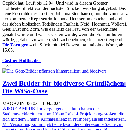
Gepäck hat. Läuft bis 12.04. Und wird in diesem Gostner
Hoftheater direkt von der nächsten Stückentwicklung abgelöst: Das
neue Ensemble des Gostner, Johanna Steinhauser, und die vom Tanz
her kommende Regisseurin Johanna Heusser untersuchen anhand
der sieben biblischen Todsünden Faulheit, Neid, Hochmut, Völlerei,
Gier, Lust und Zorn, wie das Bild der Frau von der Geschichte
genährt wurde und was passieren würde, wenn die Frau aufhören
würde, gefallen zu wollen, sich zu benehmen, sich anzustrengend.
Die Zornigen
– ein Stück mit viel Bewegung und ohne Worte, ab
15.05.
Gostner Hoftheater
>>
Zwei Brüder für biodiverse Grünflächen:
Die WiSo-Oase
MAGAZIN
06.03.-11.04.2024
WISO CAMPUS. Im vergangenen Jahren haben die
Stadtentwickler:innen vom Urban Lab 14 Projekte angestoßen, die
sich mit dem Thema Klimaresilienz in Nürnberg auseinandersetzen.
Mit Verspätung kommt jetzt eine besonders interessante Sache zur
Umsetzung: Jonas und Niklas Götz vom Unternehmen für