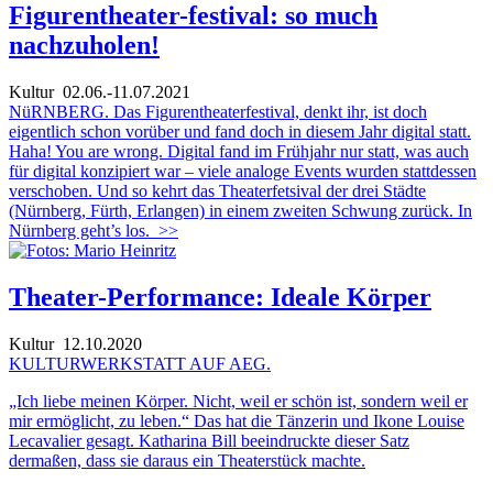
Figurentheater-festival: so much
nachzuholen!
Kultur
02.06.-11.07.2021
NüRNBERG. Das Figurentheaterfestival, denkt ihr, ist doch
eigentlich schon vorüber und fand doch in diesem Jahr digital statt.
Haha! You are wrong. Digital fand im Frühjahr nur statt, was auch
für digital konzipiert war – viele analoge Events wurden stattdessen
verschoben. Und so kehrt das Theaterfetsival der drei Städte
(Nürnberg, Fürth, Erlangen) in einem zweiten Schwung zurück. In
Nürnberg geht’s los.
>>
Theater-Performance: Ideale Körper
Kultur
12.10.2020
KULTURWERKSTATT AUF AEG.
„Ich liebe meinen Körper. Nicht, weil er schön ist, sondern weil er
mir ermöglicht, zu leben.“ Das hat die Tänzerin und Ikone Louise
Lecavalier gesagt. Katharina Bill beeindruckte dieser Satz
dermaßen, dass sie daraus ein Theaterstück machte.