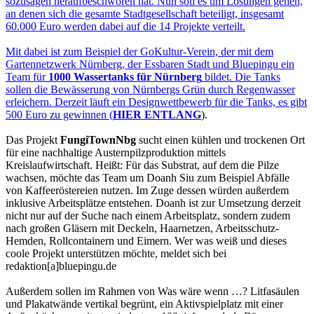
sozusagen heraufbeschworen hat. Nun soll es um Lösungen gehen,
an denen sich die gesamte Stadtgesellschaft beteiligt, insgesamt
60.000 Euro werden dabei auf die 14 Projekte verteilt.
Mit dabei ist zum Beispiel der GoKultur-Verein, der mit dem
Gartennetzwerk Nürnberg, der Essbaren Stadt und Bluepingu ein
Team für
1000 Wassertanks für Nürnberg
bildet. Die Tanks
sollen die Bewässerung von Nürnbergs Grün durch Regenwasser
erleichern. Derzeit läuft ein Designwettbewerb für die Tanks, es gibt
500 Euro zu gewinnen (
HIER ENTLANG
).
Das Projekt
FungiTownNbg
sucht einen kühlen und trockenen Ort
für eine nachhaltige Austernpilzproduktion mittels
Kreislaufwirtschaft. Heißt: Für das Substrat, auf dem die Pilze
wachsen, möchte das Team um Doanh Siu zum Beispiel Abfälle
von Kaffeeröstereien nutzen. Im Zuge dessen würden außerdem
inklusive Arbeitsplätze entstehen. Doanh ist zur Umsetzung derzeit
nicht nur auf der Suche nach einem Arbeitsplatz, sondern zudem
nach großen Gläsern mit Deckeln, Haarnetzen, Arbeitsschutz-
Hemden, Rollcontainern und Eimern. Wer was weiß und dieses
coole Projekt unterstützen möchte, meldet sich bei
redaktion[a]bluepingu.de
Außerdem sollen im Rahmen von Was wäre wenn …? Litfasäulen
und Plakatwände vertikal begrünt, ein Aktivspielplatz mit einer