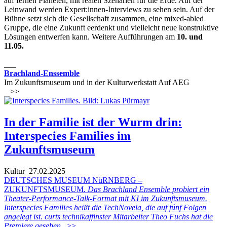
auf fernen Planeten, mit realen Szenarien für die Erde. Auf der
Leinwand werden Expert:innen-Interviews zu sehen sein. Auf der
Bühne setzt sich die Gesellschaft zusammen, eine mixed-abled
Gruppe, die eine Zukunft eerdenkt und vielleicht neue konstruktive
Lösungen entwerfen kann. Weitere Aufführungen am
10. und
11.05.
___
Brachland-Enssemble
Im Zukunftsmuseum und in der Kulturwerkstatt Auf AEG
>>
In der Familie ist der Wurm drin:
Interspecies Families im
Zukunftsmuseum
Kultur
27.02.2025
DEUTSCHES MUSEUM NüRNBERG –
ZUKUNFTSMUSEUM.
Das Brachland Ensemble probiert ein
Theater-Performance-Talk-Format mit KI im Zukunftsmuseum.
Interspecies Families heißt die TechNovela, die auf fünf Folgen
angelegt ist. curts technikaffinster Mitarbeiter Theo Fuchs hat die
Premiere gesehen
.
>>