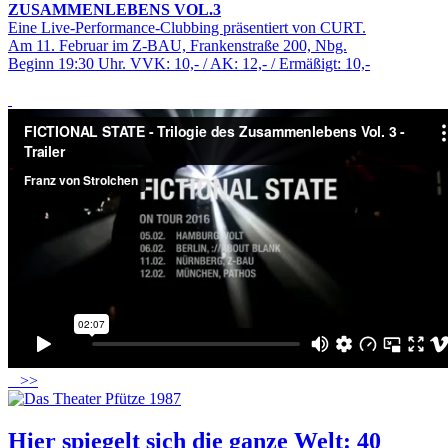
ZUSAMMENLEBENS VOL.3
Eine Live-Performance-Clubbing präsentiert von CURT.
Am 11. Februar im Z-BAU, Frankenstraße 200, Nbg.
Beginn 19:30 Uhr. VVK: 10,- / AK: 12,- / Ermäßigt: 10,-
>>
Hier spiegelt sich die ganze Welt: 40