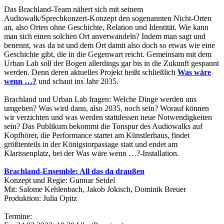
Das Brachland-Team nähert sich mit seinem
Audiowalk/Sprechkonzert-Konzept den sogenannten Nicht-Orten
an, also Orten ohne Geschichte, Relation und Identität. Wie kann
man sich einen solchen Ort anverwandeln? Indem man sagt und
benennt, was da ist und dem Ort damit also doch so etwas wie eine
Geschichte gibt, die in die Gegenwart reicht. Gemeinsam mit dem
Urban Lab soll der Bogen allerdings gar bis in die Zukunft gespannt
werden. Denn deren aktuelles Projekt heißt schließlich
Was wäre
wenn …?
und schaut ins Jahr 2035.
Brachland und Urban Lab fragen: Welche Dinge werden uns
umgeben? Was wird dann, also 2035, noch sein? Worauf können
wir verzichten und was werden stattdessen neue Notwendigkeiten
sein? Das Publikum bekommt die Tonspur des Audiowalks auf
Kopfhörer, die Performance startet am Künstlerhaus, findet
größtenteils in der Königstorpassage statt und endet am
Klarissenplatz, bei der Was wäre wenn …?-Installation.
Brachland-Ensemble: All das da draußen
Konzept und Regie: Gunnar Seidel
Mit: Salome Kehlenbach, Jakob Jokisch, Dominik Breuer
Produktion: Julia Opitz
Termine: