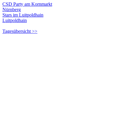
CSD Party am Kornmarkt
Nürnberg
Stars im Luitpoldhain
Luitpoldhain
Tagesübersicht >>