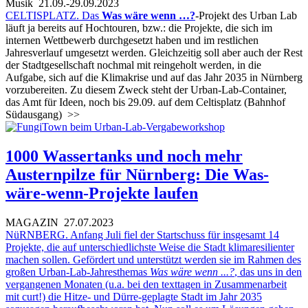
Musik
21.09.-29.09.2023
CELTISPLATZ. Das
Was wäre wenn …?
-Projekt des Urban Lab
läuft ja bereits auf Hochtouren, bzw.: die Projekte, die sich im
internen Wettbewerb durchgesetzt haben und im restlichen
Jahresverlauf umgesetzt werden. Gleichzeitig soll aber auch der Rest
der Stadtgesellschaft nochmal mit reingeholt werden, in die
Aufgabe, sich auf die Klimakrise und auf das Jahr 2035 in Nürnberg
vorzubereiten. Zu diesem Zweck steht der Urban-Lab-Container,
das Amt für Ideen, noch bis 29.09. auf dem Celtisplatz (Bahnhof
Südausgang)
>>
1000 Wassertanks und noch mehr
Austernpilze für Nürnberg: Die Was-
wäre-wenn-Projekte laufen
MAGAZIN
27.07.2023
NüRNBERG. Anfang Juli fiel der Startschuss für insgesamt 14
Projekte, die auf unterschiedlichste Weise die Stadt klimaresilienter
machen sollen. Gefördert und unterstützt werden sie im Rahmen des
großen Urban-Lab-Jahresthemas
Was wäre wenn ...?
, das uns in den
vergangenen Monaten (u.a. bei den texttagen in Zusammenarbeit
mit curt!) die Hitze- und Dürre-geplagte Stadt im Jahr 2035