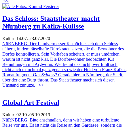
>>
Das Schloss: Staatstheater macht
Nürnberg zu Kafka-Kulisse
Kultur
14.07.-23.07.2020
NüRNBERG. Der Landvermesser K. möchte sich dem Schloss
nähern, in dem rätselhafte Bürokraten sitzen, die die Bewohner des
Dorfes kontrollieren. Sein Vorhaben scheitert, er muss umdrehen,
warum ist nicht ganz klar. Die Dorfbewohner beobachten K.s
Bemühungen mit Argwohn. Wer kennt das nicht, wer fühlt sich
nicht auch manchmal ganz genau so wie der Held von Franz Kafkas
Romanfragment
Das Schloss
? Gerade hier, in Nürnberg, der Stadt,
über der eine Burg thront. Das Staatstheater macht sich diesen
Umstand zunutze.
>>
Global Art Festival
Kultur
02.10.-05.10.2019
NüRNBERG. Bitte anschnallen, denn wir haben eine turbulente
Reise vor uns. Es ist nicht die Reise an den Gardasee, sondern die