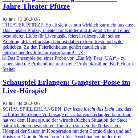
Jahre Theater Pfütze
Kultur
13.06.2026
THEATER PFüTZE. So alt sieht es nun wirklich gar nicht aus aus:
Das Theater Pfütze, Theater für Kinder und Jugendliche mit einer
besonderen Liebe für Livemusik, feiert in diesem Jahr seinen,
Achtung, 40. Geburtstag. Und ist dabei extrem fresh und wild
geblieben. Zu den Feierlichkeiten gehört natürlich ein
entsprechendes Jubiläumsprogramm!
>>
Schauspiel Erlangen: Gangster-Posse im
Live-Hörspiel
Kultur
04.06.2026
SCHAUSPIEL ERLANGEN.
Der letzte löscht das Licht
aus, das
ist hoffentlich keine Vorhersage das schauspiel erlangen betreffend,
hat vor dem Hintergrund der wirtschaftlichen Situation der Stadt
natürlich einen besonderen Touch an sich. So heißt das Live-
Hörspiel der Saison in Kooperation mit dem Comic-Salon und auf
Basis der Graphic Novel von Tobias Aeschbacher, in der drei