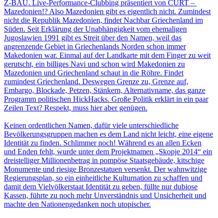
Z-BAU. Live-Performance-Clubbing präsentiert von CURT –
Mazedonien!? Also Mazedonien gibt es eigentlich nicht. Zumindest
nicht die Republik Mazedonien, findet Nachbar Griechenland im
Süden. Seit Erklärung der Unabhängigkeit vom ehemaligen
Jugoslawien 1991 gibt es Streit über den Namen, weil das
angrenzende Gebiet in Griechenlands Norden schon immer
Makedonien war. Einmal auf der Landkarte mit dem Finger zu weit
gerutscht, ein billiges Navi und schon wird Makedonien zu
Mazedonien und Griechenland schaut in die Röhre. Findet
zumindest Griechenland. Deswegen Grenze zu, Grenze auf,
Embargo, Blockade, Petzen, Stänkern, Alternativname, das ganze
Programm politischen HickHacks. Große Politik erklärt in ein paar
Zeilen Text? Respekt, muss hier aber genügen.
Keinen ordentlichen Namen, dafür viele unterschiedliche
Bevölkerungsgruppen machen es dem Land nicht leicht, eine eigene
Identität zu finden. Schlimmer noch! Während es an allen Ecken
und Enden fehlt, wurde unter dem Projektnamen „Skopje 2014“ ein
dreistelliger Millionenbetrag in pompöse Staatsgebäude, kitschige
Monumente und riesige Bronzestatuen versenkt. Der wahnwitzige
Regierungsplan, so ein einheitliche Kulturnation zu schaffen und
damit dem Vielvölkerstaat Identität zu geben, füllte nur dubiose
Kassen, führte zu noch mehr Unverständnis und Unsicherheit und
machte den Nationengedanken noch utopischer.