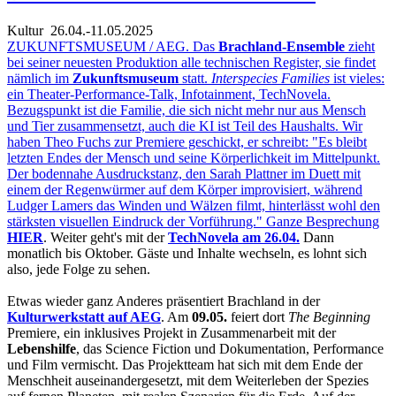
Kultur
26.04.-11.05.2025
ZUKUNFTSMUSEUM / AEG. Das
Brachland-Ensemble
zieht
bei seiner neuesten Produktion alle technischen Register, sie findet
nämlich im
Zukunftsmuseum
statt.
Interspecies Families
ist vieles:
ein Theater-Performance-Talk, Infotainment, TechNovela.
Bezugspunkt ist die Familie, die sich nicht mehr nur aus Mensch
und Tier zusammensetzt, auch die KI ist Teil des Haushalts. Wir
haben Theo Fuchs zur Premiere geschickt, er schreibt: "Es bleibt
letzten Endes der Mensch und seine Körperlichkeit im Mittelpunkt.
Der bodennahe Ausdruckstanz, den Sarah Plattner im Duett mit
einem der Regenwürmer auf dem Körper improvisiert, während
Ludger Lamers das Winden und Wälzen filmt, hinterlässt wohl den
stärksten visuellen Eindruck der Vorführung." Ganze Besprechung
HIER
. Weiter geht's mit der
TechNovela am 26.04.
Dann
monatlich bis Oktober. Gäste und Inhalte wechseln, es lohnt sich
also, jede Folge zu sehen.
Etwas wieder ganz Anderes präsentiert Brachland in der
Kulturwerkstatt auf AEG
. Am
09.05.
feiert dort
The Beginning
Premiere, ein inklusives Projekt in Zusammenarbeit mit der
Lebenshilfe
, das Science Fiction und Dokumentation, Performance
und Film vermischt. Das Projektteam hat sich mit dem Ende der
Menschheit auseinandergesetzt, mit dem Weiterleben der Spezies