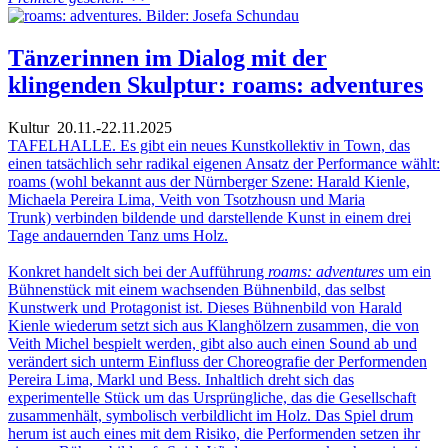
Tänzerinnen im Dialog mit der
klingenden Skulptur: roams: adventures
Kultur
20.11.-22.11.2025
TAFELHALLE. Es gibt ein neues Kunstkollektiv in Town, das
einen tatsächlich sehr radikal eigenen Ansatz der Performance wählt:
roams (wohl bekannt aus der Nürnberger Szene: Harald Kienle,
Michaela Pereira Lima, Veith von Tsotzhousn und Maria
Trunk) verbinden bildende und darstellende Kunst in einem drei
Tage andauernden Tanz ums Holz.
Konkret handelt sich bei der Aufführung
roams: adventures
um ein
Bühnenstück mit einem wachsenden Bühnenbild, das selbst
Kunstwerk und Protagonist ist. Dieses Bühnenbild von Harald
Kienle wiederum setzt sich aus Klanghölzern zusammen, die von
Veith Michel bespielt werden, gibt also auch einen Sound ab und
verändert sich unterm Einfluss der Choreografie der Performenden
Pereira Lima, Markl und Bess. Inhaltlich dreht sich das
experimentelle Stück um das Ursprüngliche, das die Gesellschaft
zusammenhält, symbolisch verbildlicht im Holz. Das Spiel drum
herum ist auch eines mit dem Risiko, die Performenden setzen ihr