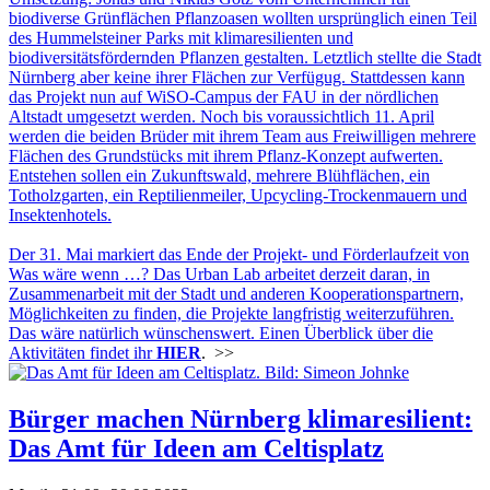
biodiverse Grünflächen Pflanzoasen wollten ursprünglich einen Teil
des Hummelsteiner Parks mit klimaresilienten und
biodiversitätsfördernden Pflanzen gestalten. Letztlich stellte die Stadt
Nürnberg aber keine ihrer Flächen zur Verfügug. Stattdessen kann
das Projekt nun auf WiSO-Campus der FAU in der nördlichen
Altstadt umgesetzt werden. Noch bis voraussichtlich 11. April
werden die beiden Brüder mit ihrem Team aus Freiwilligen mehrere
Flächen des Grundstücks mit ihrem Pflanz-Konzept aufwerten.
Entstehen sollen ein Zukunftswald, mehrere Blühflächen, ein
Totholzgarten, ein Reptilienmeiler, Upcycling-Trockenmauern und
Insektenhotels.
Der 31. Mai markiert das Ende der Projekt- und Förderlaufzeit von
Was wäre wenn …? Das Urban Lab arbeitet derzeit daran, in
Zusammenarbeit mit der Stadt und anderen Kooperationspartnern,
Möglichkeiten zu finden, die Projekte langfristig weiterzuführen.
Das wäre natürlich wünschenswert. Einen Überblick über die
Aktivitäten findet ihr
HIER
.
>>
Bürger machen Nürnberg klimaresilient:
Das Amt für Ideen am Celtisplatz