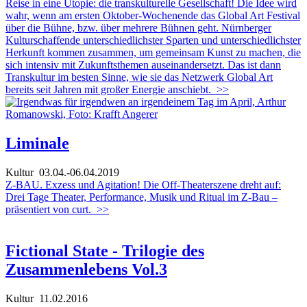
Reise in eine Utopie: die transkulturelle Gesellschaft! Die Idee wird
wahr, wenn am ersten Oktober-Wochenende das Global Art Festival
über die Bühne, bzw. über mehrere Bühnen geht. Nürnberger
Kulturschaffende unterschiedlichster Sparten und unterschiedlichster
Herkunft kommen zusammen, um gemeinsam Kunst zu machen, die
sich intensiv mit Zukunftsthemen auseinandersetzt. Das ist dann
Transkultur im besten Sinne, wie sie das Netzwerk Global Art
bereits seit Jahren mit großer Energie anschiebt.
>>
Liminale
Kultur
03.04.-06.04.2019
Z-BAU. Exzess und Agitation! Die Off-Theaterszene dreht auf:
Drei Tage Theater, Performance, Musik und Ritual im Z-Bau –
präsentiert von curt.
>>
Fictional State - Trilogie des
Zusammenlebens Vol.3
Kultur
11.02.2016