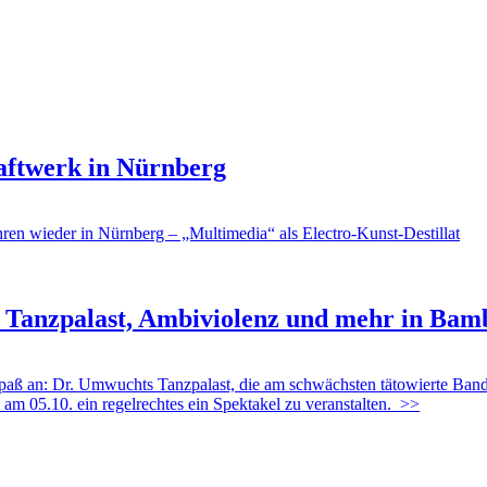
aftwerk in Nürnberg
wieder in Nürnberg – „Multimedia“ als Electro-Kunst-Destillat
Tanzpalast, Ambiviolenz und mehr in Bamb
n: Dr. Umwuchts Tanzpalast, die am schwächsten tätowierte Band de
m 05.10. ein regelrechtes ein Spektakel zu veranstalten.
>>