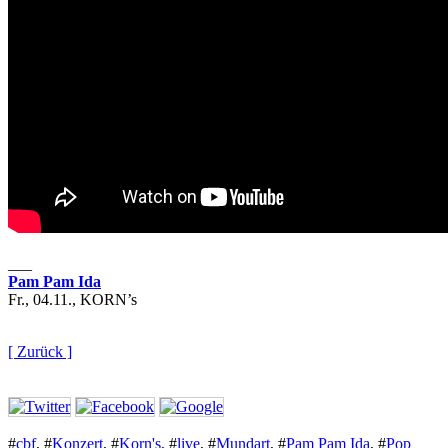
___
Pam Pam Ida
Fr., 04.11., KORN’s
[ Zurück ]
#
cbf
,
#
Konzert
,
#
Korn's
,
#
live
,
#
Mundart
,
#
Pam Pam Ida
,
#
Pop