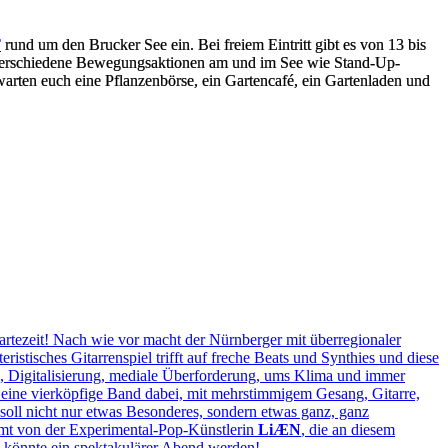
T
rund um den Brucker See ein. Bei freiem Eintritt gibt es von 13 bis
. Verschiedene Bewegungsaktionen am und im See wie Stand-Up-
warten euch eine Pflanzenbörse, ein Gartencafé, ein Gartenladen und
ezeit! Nach wie vor macht der Nürnberger mit überregionaler
stisches Gitarrenspiel trifft auf freche Beats und Synthies und diese
um, Digitalisierung, mediale Überforderung, ums Klima und immer
 eine vierköpfige Band dabei, mit mehrstimmigem Gesang, Gitarre,
soll nicht nur etwas Besonderes, sondern etwas ganz, ganz
mt von der Experimental-Pop-Künstlerin
LiÆN
, die an diesem
e könnte ein spektakulärer Abend werden!