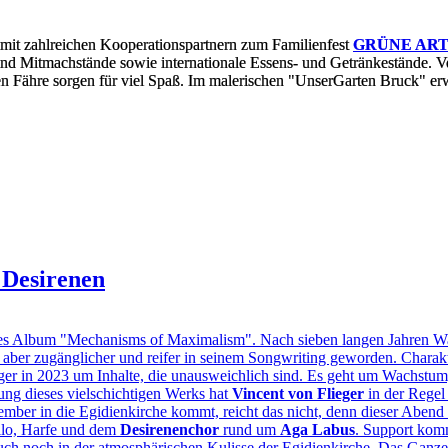
mit zahlreichen Kooperationspartnern zum Familienfest
GRÜNE AR
 und Mitmachstände sowie internationale Essens- und Getränkestände
ten Fähre sorgen für viel Spaß. Im malerischen "UnserGarten Bruck" er
. Desirenen
 Album "Mechanisms of Maximalism". Nach sieben langen Jahren Wart
aber zugänglicher und reifer in seinem Songwriting geworden. Charakteri
ieger in 2023 um Inhalte, die unausweichlich sind. Es geht um Wachst
ng dieses vielschichtigen Werks hat
Vincent von Flieger
in der Regel
ber in die Egidienkirche kommt, reicht das nicht, denn dieser Abend 
llo, Harfe und dem
Desirenenchor
rund um
Aga Labus
. Support kom
uch noch in der atmosphärischen Kulisse der Egidienkirche. Das Ganz