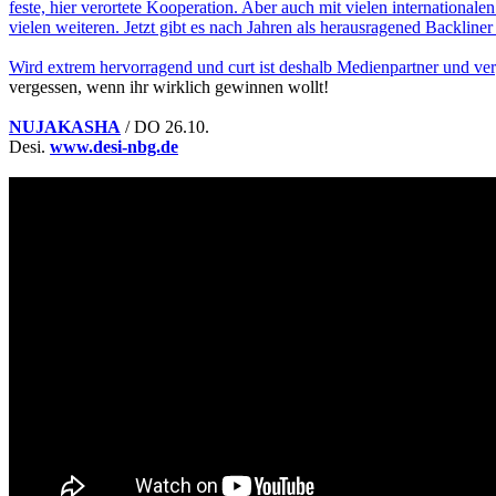
feste, hier verortete Kooperation. Aber auch mit vielen internation
vielen weiteren. Jetzt gibt es nach Jahren als herausragened Backli
Wird extrem hervorragend und curt ist deshalb Medienpartner und ver
vergessen, wenn ihr wirklich gewinnen wollt!
NUJAKASHA
/ DO 26.10.
Desi.
www.desi-nbg.de