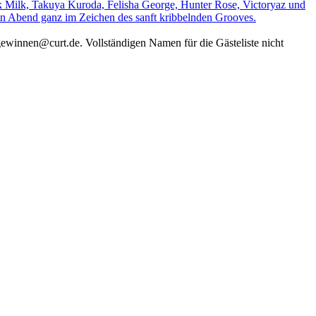
ack Milk, Takuya Kuroda, Felisha George, Hunter Rose, Victoryaz und
Ein Abend ganz im Zeichen des sanft kribbelnden Grooves.
nnen@curt.de. Vollständigen Namen für die Gästeliste nicht