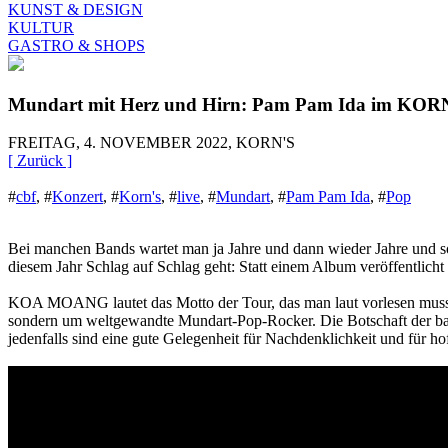
KUNST & DESIGN
KULTUR
GASTRO & SHOPS
Mundart mit Herz und Hirn: Pam Pam Ida im KORN
FREITAG, 4. NOVEMBER 2022, KORN'S
[ Zurück ]
#
cbf
,
#
Konzert
,
#
Korn's
,
#
live
,
#
Mundart
,
#
Pam Pam Ida
,
#
Pop
Bei manchen Bands wartet man ja Jahre und dann wieder Jahre und so
diesem Jahr Schlag auf Schlag geht: Statt einem Album veröffentlic
KOA MOANG lautet das Motto der Tour, das man laut vorlesen muss, 
sondern um weltgewandte Mundart-Pop-Rocker. Die Botschaft der baye
jedenfalls sind eine gute Gelegenheit für Nachdenklichkeit und für 