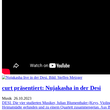
curt präsentiert: Nujakasha in der Desi
Musik
26.10.2023
DESI. Die vier studierten Musiker, Julian Blumenthaler (Keys, Violin
Heimatstädte gefunden und zu einem Quartett zusammengetan. Aus 