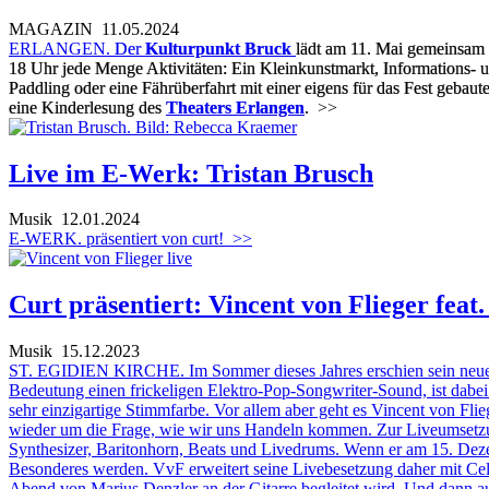
MAGAZIN
11.05.2024
ERLANGEN.
Der
Kulturpunkt Bruck
lädt am 11. Mai gemeinsam 
18 Uhr jede Menge Aktivitäten: Ein Kleinkunstmarkt, Informations-
Paddling oder eine Fährüberfahrt mit einer eigens für das Fest gebau
eine Kinderlesung des
Theaters Erlangen
.
>>
Live im E-Werk: Tristan Brusch
Musik
12.01.2024
E-WERK. präsentiert von curt!
>>
Curt präsentiert: Vincent von Flieger feat
Musik
15.12.2023
ST. EGIDIEN KIRCHE. Im Sommer dieses Jahres erschien sein neues
Bedeutung einen frickeligen Elektro-Pop-Songwriter-Sound, ist dabei 
sehr einzigartige Stimmfarbe. Vor allem aber geht es Vincent von Fl
wieder um die Frage, wie wir uns Handeln kommen. Zur Liveumsetzu
Synthesizer, Baritonhorn, Beats und Livedrums. Wenn er am 15. Dezem
Besonderes werden. VvF erweitert seine Livebesetzung daher mit Ce
Abend von Marius Denzler an der Gitarre begleitet wird. Und dann a