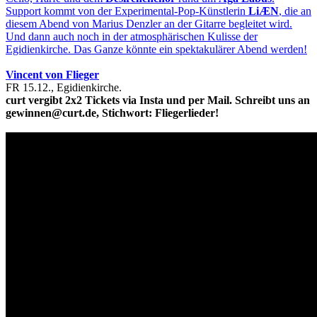
Support kommt von der Experimental-Pop-Künstlerin
LiÆN
, die an
diesem Abend von Marius Denzler an der Gitarre begleitet wird.
Und dann auch noch in der atmosphärischen Kulisse der
Egidienkirche. Das Ganze könnte ein spektakulärer Abend werden!
Vincent von Flieger
FR 15.12., Egidienkirche.
curt vergibt 2x2 Tickets via Insta und per Mail. Schreibt uns an
gewinnen@curt.de, Stichwort: Fliegerlieder!