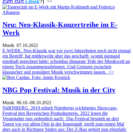
zum curt
?)
e-Book
>>
Neu: Neo-Klassik-Konzertreihe im E-
Werk
Musik
07.10.2022
E-WERK. Neo-Klassik war vor zwei Jahrzehnten noch nicht einmal
ein Begriff, hat mittlerweile aber das geschafft, womit niemand
ernsthaft gerechnet hätte: scheinbar disparate Teile der Musikwelt an
einem Tisch zusammenzubringen. Und Grenzen zwischen
klassischer und populärer Musik verschwimmen lassen.
>>
NBG Pop Festival: Musik in der City
Musik
06.10.-08.10.2022
NüRNBERG. 2019 erhielt Nürnbergs wichtigstes Showcase-
Festival den Bayerischen Popkulturpreis. 2022 legen die
Veranstalter nun ordentlich nach: Das Festival bespielt an drei
Tagen vor vor allem Orte in der Innenstadt, greift zum ersten Mal
aber auch in Richtung Süden aus: Der Z-Bau gehört nun ebenfalls