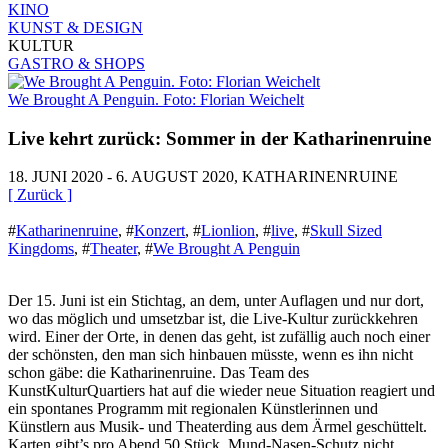
KINO
KUNST & DESIGN
KULTUR
GASTRO & SHOPS
We Brought A Penguin. Foto: Florian Weichelt
Live kehrt zurück: Sommer in der Katharinenruine
18. JUNI 2020 - 6. AUGUST 2020, KATHARINENRUINE
[ Zurück ]
#
Katharinenruine
,
#
Konzert
,
#
Lionlion
,
#
live
,
#
Skull Sized
Kingdoms
,
#
Theater
,
#
We Brought A Penguin
Der 15. Juni ist ein Stichtag, an dem, unter Auflagen und nur dort,
wo das möglich und umsetzbar ist, die Live-Kultur zurückkehren
wird. Einer der Orte, in denen das geht, ist zufällig auch noch einer
der schönsten, den man sich hinbauen müsste, wenn es ihn nicht
schon gäbe: die Katharinenruine. Das Team des
KunstKulturQuartiers hat auf die wieder neue Situation reagiert und
ein spontanes Programm mit regionalen Künstlerinnen und
Künstlern aus Musik- und Theaterding aus dem Ärmel geschüttelt.
Karten gibt’s pro Abend 50 Stück, Mund-Nasen-Schutz nicht