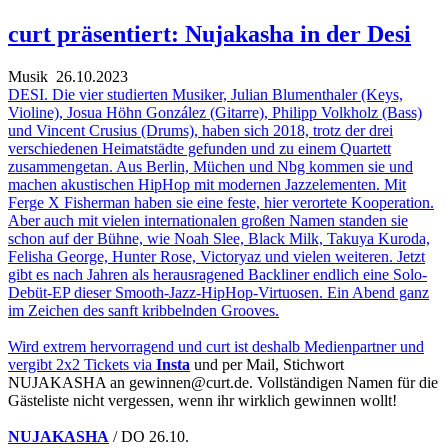
curt präsentiert: Nujakasha in der Desi
Musik
26.10.2023
DESI. Die vier studierten Musiker, Julian Blumenthaler (Keys,
Violine), Josua Höhn González (Gitarre), Philipp Volkholz (Bass)
und Vincent Crusius (Drums), haben sich 2018, trotz der drei
verschiedenen Heimatstädte gefunden und zu einem Quartett
zusammengetan. Aus Berlin, Müchen und Nbg kommen sie und
machen akustischen HipHop mit modernen Jazzelementen. Mit
Ferge X Fisherman haben sie eine feste, hier verortete Kooperation.
Aber auch mit vielen internationalen großen Namen standen sie
schon auf der Bühne, wie Noah Slee, Black Milk, Takuya Kuroda,
Felisha George, Hunter Rose, Victoryaz und vielen weiteren. Jetzt
gibt es nach Jahren als herausragened Backliner endlich eine Solo-
Debüt-EP dieser Smooth-Jazz-HipHop-Virtuosen. Ein Abend ganz
im Zeichen des sanft kribbelnden Grooves.
Wird extrem hervorragend und curt ist deshalb Medienpartner und
vergibt 2x2 Tickets via
Insta
und per Mail, Stichwort
NUJAKASHA an gewinnen@curt.de. Vollständigen Namen für die
Gästeliste nicht vergessen, wenn ihr wirklich gewinnen wollt!
NUJAKASHA
/ DO 26.10.