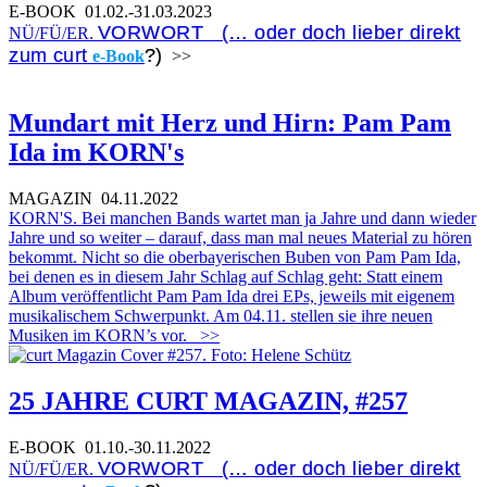
E-BOOK
01.02.-31.03.2023
VORWORT (… oder doch lieber direkt
NÜ/FÜ/ER.
zum curt
?)
e-Book
>>
Mundart mit Herz und Hirn: Pam Pam
Ida im KORN's
MAGAZIN
04.11.2022
KORN'S. Bei manchen Bands wartet man ja Jahre und dann wieder
Jahre und so weiter – darauf, dass man mal neues Material zu hören
bekommt. Nicht so die oberbayerischen Buben von Pam Pam Ida,
bei denen es in diesem Jahr Schlag auf Schlag geht: Statt einem
Album veröffentlicht Pam Pam Ida drei EPs, jeweils mit eigenem
musikalischem Schwerpunkt. Am 04.11. stellen sie ihre neuen
Musiken im KORN’s vor.
>>
25 JAHRE CURT MAGAZIN, #257
E-BOOK
01.10.-30.11.2022
VORWORT (… oder doch lieber direkt
NÜ/FÜ/ER.