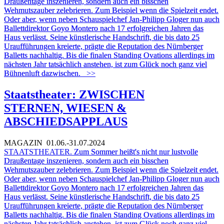
Draußentage inszenieren, sondern auch ein bisschen
Wehmutszauber zelebrieren. Zum Beispiel wenn die Spielzeit endet.
Oder aber, wenn neben Schauspielchef Jan-Philipp Gloger nun auch
Ballettdirektor Goyo Montero nach 17 erfolgreichen Jahren das
Haus verlässt. Seine künstlerische Handschrift, die bis dato 25
Uraufführungen kreierte, prägte die Reputation des Nürnberger
Balletts nachhaltig. Bis die finalen Standing Ovations allerdings im
nächsten Jahr tatsächlich anstehen, ist zum Glück noch ganz viel
Bühnenluft dazwischen.
>>
Staatstheater: ZWISCHEN
STERNEN, WIESEN &
ABSCHIEDSAPPLAUS
MAGAZIN
01.06.-31.07.2024
STAATSTHEATER.
Zum Sommer heißt's nicht nur lustvolle
Draußentage inszenieren, sondern auch ein bisschen
Wehmutszauber zelebrieren. Zum Beispiel wenn die Spielzeit endet.
Oder aber, wenn neben Schauspielchef Jan-Philipp Gloger nun auch
Ballettdirektor Goyo Montero nach 17 erfolgreichen Jahren das
Haus verlässt. Seine künstlerische Handschrift, die bis dato 25
Uraufführungen kreierte, prägte die Reputation des Nürnberger
Balletts nachhaltig. Bis die finalen Standing Ovations allerdings im
nächsten Jahr tatsächlich anstehen, ist zum Glück noch ganz viel