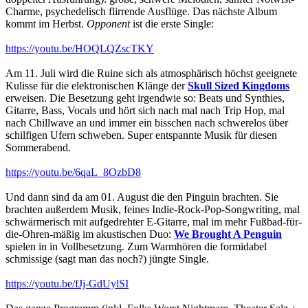
Charme, psychedelisch flirrende Ausflüge. Das nächste Album
kommt im Herbst.
Opponent
ist die erste Single:
https://youtu.be/HOQLQZscTKY
Am 11. Juli wird die Ruine sich als atmosphärisch höchst geeignete
Kulisse für die elektronischen Klänge der
Skull Sized Kingdoms
erweisen. Die Besetzung geht irgendwie so: Beats und Synthies,
Gitarre, Bass, Vocals und hört sich nach mal nach Trip Hop, mal
nach Chillwave an und immer ein bisschen nach schwerelos über
schilfigen Ufern schweben. Super entspannte Musik für diesen
Sommerabend.
https://youtu.be/6qaL_8OzbD8
Und dann sind da am 01. August die den Pinguin brachten. Sie
brachten außerdem Musik, feines Indie-Rock-Pop-Songwriting, mal
schwärmerisch mit aufgedrehter E-Gitarre, mal im mehr Fußbad-für-
die-Ohren-mäßig im akustischen Duo:
We Brought A Penguin
spielen in in Vollbesetzung. Zum Warmhören die formidabel
schmissige (sagt man das noch?) jüngte Single.
https://youtu.be/fJj-GdUylSI