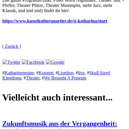
Das ganze Programm (inkl. Folks Worst Nightmare, Theater Salz +
Pfeffer, Theater Pfütze, Theater Mummpitz, mehr Jazz, mehr
Klassik, und und und) findet ihr hier:
https://www.kunstkulturquartier.de/st-katharina/start
[ Zurück ]
#
Katharinenruine
,
#
Konzert
,
#
Lionlion
,
#
live
,
#
Skull Sized
Kingdoms
,
#
Theater
,
#
We Brought A Penguin
Vielleicht auch interessant...
Zukunftsmusik aus der Vergangenheit: