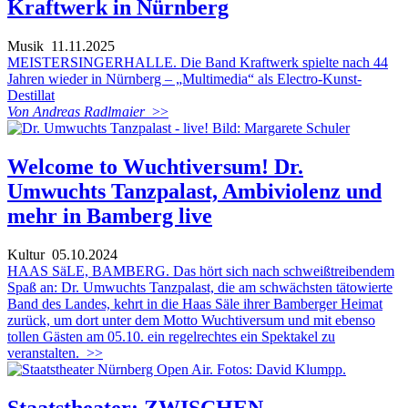
Kraftwerk in Nürnberg
Musik
11.11.2025
MEISTERSINGERHALLE. Die Band Kraftwerk spielte nach 44
Jahren wieder in Nürnberg – „Multimedia“ als Electro-Kunst-
Destillat
Von Andreas Radlmaier
>>
Welcome to Wuchtiversum! Dr.
Umwuchts Tanzpalast, Ambiviolenz und
mehr in Bamberg live
Kultur
05.10.2024
HAAS SäLE, BAMBERG. Das hört sich nach schweißtreibendem
Spaß an: Dr. Umwuchts Tanzpalast, die am schwächsten tätowierte
Band des Landes, kehrt in die Haas Säle ihrer Bamberger Heimat
zurück, um dort unter dem Motto Wuchtiversum und mit ebenso
tollen Gästen am 05.10. ein regelrechtes ein Spektakel zu
veranstalten.
>>
Staatstheater: ZWISCHEN