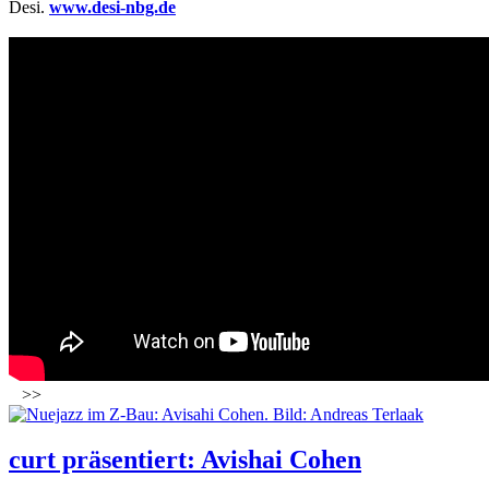
Desi.
www.desi-nbg.de
>>
curt präsentiert: Avishai Cohen