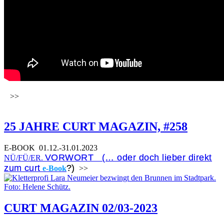
>>
25 JAHRE CURT MAGAZIN, #258
E-BOOK
01.12.-31.01.2023
VORWORT (… oder doch lieber direkt
NÜ/FÜ/ER.
zum curt
?)
e-Book
>>
CURT MAGAZIN 02/03-2023