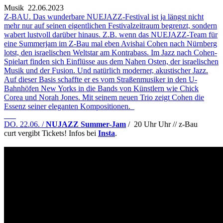
Musik
22.06.2023
Z-BAU. Das wunderbare NUEJAZZ-Festival ist ja längst nicht
mehr nur auf seinen eigentlichen Festivalzeitraum begrenzt, sondern
wabert lustvoll darüber hinaus. Z.B. wenn das NUEJAZZ-Team für
eine Summerjam im Z-Bau mal eben Avishai Cohen nach Nürnberg
lotst, den israelischen Weltstar am Kontrabass. Im Jazz nach Cohen-
Spielart finden sich Einflüsse aus dem Nahen Osten, der israelischen
Musik und der Fusion. Und natürlich moderner, akustischer Jazz.
Auf dieser Basis schaffte er es vom Straßenmusiker in den U-
Bahnhöfen New Yorks in die Bands von Künstlern wie Chick
Corea und Norah Jones. Mit seinem neuen Trio zeigt Cohen die
Essenz seiner eleganten Kompositionen.
___
DO. 22.06. /
NUJAZZ Summer-Jam
/ 20 Uhr Uhr // z-Bau
curt vergibt Tickets! Infos bei
Insta
.