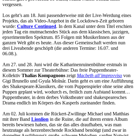
vergessen.
Los geht’s am 18. Juni passenderweise mit der Live-Werdung eines
Projekts, das als Video-Angebot in die Lockdown-Zeit geboren
wurde:
Culture Continued
. In dem Kanal unter dem Titel erschien
jeden Tag ein mutmachendes Stück aus dem klassischen, jazzigen,
epxerimentellen Spektrum. 85 Folgen mit MusikerInnen aus der
ganzen Welt gibt es heute. Aus dieser Gemeinschaft werden nun
drei Liveabende geschöpft (die anderen Termine: 16.07. und
06.08.).
Am 27. und 28. Juni wird die Katharinenruinenbühne erstmals in
diesem Sommer zur Theaterbühne: Das freie Puppentheater-
Kollektiv
Thalias Kompagnons
zeigt
Macbeth all’improvviso
von
Gigi Brunello und Gyula Molnár. Darin geht es um eine Aufführung
des Shakespeare-Klassikers, die vom Puppenspieler ohne seine alten
Puppen geplant wird, wodurch es, freilich zum Aufstand kommt…
Puppentheater, in dem derbes Volkstheater und shakespearesches
Drama endlich im Körpers des Kasperls zueinander finden.
Am 02. Juli kommen die Rückert-Zwillinge Michael und Matthias
mit ihrer Band
Lionlion
in die Ruine, die auf ihrem ersten Album
bereits bewiesen haben, das sie das alles draufhaben, was man
heutzutage als herzenbrechende Rockband benötigt (und zwar in
doppelter Ausführung): große, schwere Melodien, sanfter Notwist-