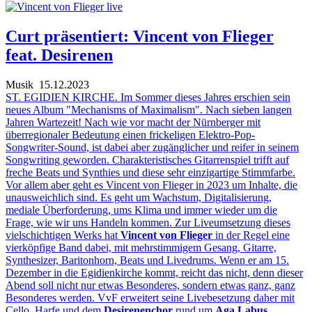
Curt präsentiert: Vincent von Flieger
feat. Desirenen
Musik
15.12.2023
ST. EGIDIEN KIRCHE. Im Sommer dieses Jahres erschien sein
neues Album "Mechanisms of Maximalism". Nach sieben langen
Jahren Wartezeit! Nach wie vor macht der Nürnberger mit
überregionaler Bedeutung einen frickeligen Elektro-Pop-
Songwriter-Sound, ist dabei aber zugänglicher und reifer in seinem
Songwriting geworden. Charakteristisches Gitarrenspiel trifft auf
freche Beats und Synthies und diese sehr einzigartige Stimmfarbe.
Vor allem aber geht es Vincent von Flieger in 2023 um Inhalte, die
unausweichlich sind. Es geht um Wachstum, Digitalisierung,
mediale Überforderung, ums Klima und immer wieder um die
Frage, wie wir uns Handeln kommen. Zur Liveumsetzung dieses
vielschichtigen Werks hat
Vincent von Flieger
in der Regel eine
vierköpfige Band dabei, mit mehrstimmigem Gesang, Gitarre,
Synthesizer, Baritonhorn, Beats und Livedrums. Wenn er am 15.
Dezember in die Egidienkirche kommt, reicht das nicht, denn dieser
Abend soll nicht nur etwas Besonderes, sondern etwas ganz, ganz
Besonderes werden. VvF erweitert seine Livebesetzung daher mit
Cello, Harfe und dem
Desirenenchor
rund um
Aga Labus
.