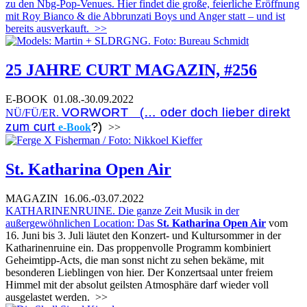
zu den Nbg-Pop-Venues. Hier findet die große, feierliche Eröffnung
mit Roy Bianco & die Abbrunzati Boys und Anger statt – und ist
bereits ausverkauft.
>>
25 JAHRE CURT MAGAZIN, #256
E-BOOK
01.08.-30.09.2022
VORWORT (… oder doch lieber direkt
NÜ/FÜ/ER.
zum curt
?)
e-Book
>>
St. Katharina Open Air
MAGAZIN
16.06.-03.07.2022
KATHARINENRUINE. Die ganze Zeit Musik in der
außergewöhnlichen Location: Das
St. Katharina Open Air
vom
16. Juni bis 3. Juli läutet den Konzert- und Kultursommer in der
Katharinenruine ein. Das proppenvolle Programm kombiniert
Geheimtipp-Acts, die man sonst nicht zu sehen bekäme, mit
besonderen Lieblingen von hier. Der Konzertsaal unter freiem
Himmel mit der absolut geilsten Atmosphäre darf wieder voll
ausgelastet werden.
>>