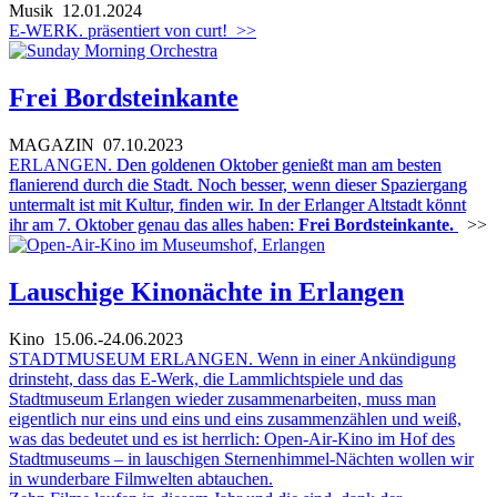
Musik
12.01.2024
E-WERK. präsentiert von curt!
>>
Frei Bordsteinkante
MAGAZIN
07.10.2023
ERLANGEN.
Den goldenen Oktober genießt man am besten
flanierend durch die Stadt. Noch besser, wenn dieser Spaziergang
untermalt ist mit Kultur, finden wir. In der Erlanger Altstadt könnt
ihr am 7. Oktober genau das alles haben:
Frei Bordsteinkante.
>>
Lauschige Kinonächte in Erlangen
Kino
15.06.-24.06.2023
STADTMUSEUM ERLANGEN. Wenn in einer Ankündigung
drinsteht, dass das E-Werk, die Lammlichtspiele und das
Stadtmuseum Erlangen wieder zusammenarbeiten, muss man
eigentlich nur eins und eins und eins zusammenzählen und weiß,
was das bedeutet und es ist herrlich: Open-Air-Kino im Hof des
Stadtmuseums – in lauschigen Sternenhimmel-Nächten wollen wir
in wunderbare Filmwelten abtauchen.