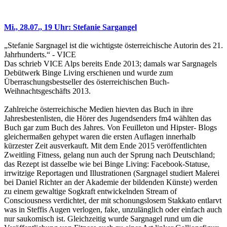
Mi., 28.07., 19 Uhr: Stefanie Sargangel
„Stefanie Sargnagel ist die wichtigste österreichische Autorin des 21.
Jahrhunderts.“ - VICE
Das schrieb VICE Alps bereits Ende 2013; damals war Sargnagels
Debütwerk Binge Living erschienen und wurde zum
Überraschungsbestseller des österreichischen Buch-
Weihnachtsgeschäfts 2013.
Zahlreiche österreichische Medien hievten das Buch in ihre
Jahresbestenlisten, die Hörer des Jugendsenders fm4 wählten das
Buch gar zum Buch des Jahres. Von Feuilleton und Hipster- Blogs
gleichermaßen gehypet waren die ersten Auflagen innerhalb
kürzester Zeit ausverkauft. Mit dem Ende 2015 veröffentlichten
Zweitling Fitness, gelang nun auch der Sprung nach Deutschland;
das Rezept ist dasselbe wie bei Binge Living: Facebook-Statuse,
irrwitzige Reportagen und Illustrationen (Sargnagel studiert Malerei
bei Daniel Richter an der Akademie der bildenden Künste) werden
zu einem gewaltige Sogkraft entwickelnden Stream of
Consciousness verdichtet, der mit schonungslosem Stakkato entlarvt
was in Steffis Augen verlogen, fake, unzulänglich oder einfach auch
nur saukomisch ist. Gleichzeitig wurde Sargnagel rund um die