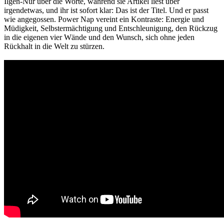
Ilgen-Nur über die Worte, während sie Artikel liest über
irgendetwas, und ihr ist sofort klar: Das ist der Titel. Und er passt
wie angegossen. Power Nap vereint ein Kontraste: Energie und
Müdigkeit, Selbstermächtigung und Entschleunigung, den Rückzug
in die eigenen vier Wände und den Wunsch, sich ohne jeden
Rückhalt in die Welt zu stürzen.