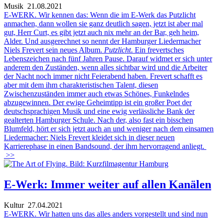
Musik
21.08.2021
E-WERK. Wir kennen das: Wenn die im E-Werk das Putzlicht
anmachen, dann wollen sie ganz deutlich sagen, jetzt ist aber mal
gut, Herr Curt, es gibt jetzt auch nix mehr an der Bar, geh heim,
Alder. Und ausgerechnet so nennt der Hamburger Liedermacher
Niels Frevert sein neues Album.
Putzlicht
. Ein frevertsches
Lebenszeichen nach fünf Jahren Pause. Darauf widmet er sich unter
anderem den Zuständen, wenn alles sichtbar wird und die Arbeiter
der Nacht noch immer nicht Feierabend haben. Frevert schafft es
aber mit dem ihm charakteristischen Talent, diesen
Zwischenzuständen immer auch etwas Schönes, Funkelndes
abzugewinnen. Der ewige Geheimtipp ist ein großer Poet der
deutschsprachigen Musik und eine ewig verlässliche Bank der
gealterten Hamburger Schule. Nach der, also fast ein bisschen
Blumfeld, hört er sich jetzt auch an und weniger nach dem einsamen
Liedermacher: Niels Frevert kleidet sich in dieser neuen
Karrierephase in einen Bandsound, der ihm hervorragend anliegt.
>>
E-Werk: Immer weiter auf allen Kanälen
Kultur
27.04.2021
E-WERK. Wir hatten uns das alles anders vorgestellt und sind nun