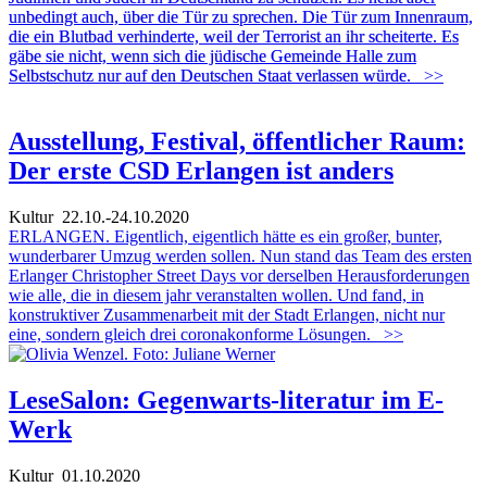
unbedingt auch, über die Tür zu sprechen. Die Tür zum Innenraum,
die ein Blutbad verhinderte, weil der Terrorist an ihr scheiterte. Es
gäbe sie nicht, wenn sich die jüdische Gemeinde Halle zum
Selbstschutz nur auf den Deutschen Staat verlassen würde.
>>
Ausstellung, Festival, öffentlicher Raum:
Der erste CSD Erlangen ist anders
Kultur
22.10.-24.10.2020
ERLANGEN. Eigentlich, eigentlich hätte es ein großer, bunter,
wunderbarer Umzug werden sollen. Nun stand das Team des ersten
Erlanger Christopher Street Days vor derselben Herausforderungen
wie alle, die in diesem jahr veranstalten wollen. Und fand, in
konstruktiver Zusammenarbeit mit der Stadt Erlangen, nicht nur
eine, sondern gleich drei coronakonforme Lösungen.
>>
LeseSalon: Gegenwarts-literatur im E-
Werk
Kultur
01.10.2020