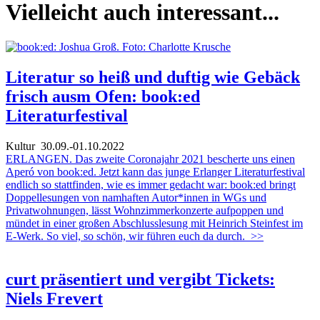
Vielleicht auch interessant...
Literatur so heiß und duftig wie Gebäck
frisch ausm Ofen: book:ed
Literaturfestival
Kultur
30.09.-01.10.2022
ERLANGEN. Das zweite Coronajahr 2021 bescherte uns einen
Aperó von book:ed. Jetzt kann das junge Erlanger Literaturfestival
endlich so stattfinden, wie es immer gedacht war: book:ed bringt
Doppellesungen von namhaften Autor*innen in WGs und
Privatwohnungen, lässt Wohnzimmerkonzerte aufpoppen und
mündet in einer großen Abschlusslesung mit Heinrich Steinfest im
E-Werk. So viel, so schön, wir führen euch da durch.
>>
curt präsentiert und vergibt Tickets:
Niels Frevert