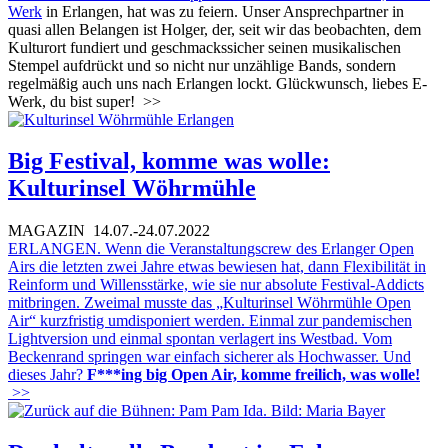
Werk
in Erlangen, hat was zu feiern. Unser Ansprechpartner in
quasi allen Belangen ist Holger, der, seit wir das beobachten, dem
Kulturort fundiert und geschmackssicher seinen musikalischen
Stempel aufdrückt und so nicht nur unzählige Bands, sondern
regelmäßig auch uns nach Erlangen lockt. Glückwunsch, liebes E-
Werk, du bist super!
>>
Big Festival, komme was wolle:
Kulturinsel Wöhrmühle
MAGAZIN
14.07.-24.07.2022
ERLANGEN. Wenn die Veranstaltungscrew des Erlanger Open
Airs die letzten zwei Jahre etwas bewiesen hat, dann Flexibilität in
Reinform und Willensstärke, wie sie nur absolute Festival-Addicts
mitbringen. Zweimal musste das „Kulturinsel Wöhrmühle Open
Air“ kurzfristig umdisponiert werden. Einmal zur pandemischen
Lightversion und einmal spontan verlagert ins Westbad. Vom
Beckenrand springen war einfach sicherer als Hochwasser. Und
dieses Jahr?
F***ing big Open Air, komme freilich, was wolle!
>>