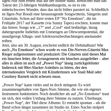
Ilgen-Nur zum ersten Mal auf der Bühne stand. Betrachtet man das
Talent der 23-Jährigen Wahlhamburgerin, so ist es ein
mittelschweres Wunder, dass das nicht früher passiert ist. Schließlich
ist Ilgen-Nur Borali eine herausragende Songwriterin, Sängerin und
Gitarristin. Schon auf ihrer ersten EP "No Emotions", die im
Frühjahr 2017 auf Kassette (via Sunny Tapes) erschien, konnte man
das hören: Songs wie „17“ und „Cool“ sind beiläufige, lässig
dahergespielte Indiehits mit Unmengen an Ohrwurmpotential, die
unaufgeregt Alltags- und Adoleszenzbeobachtungen aneinander
reihen.
Jetzt, also am 30. August, erscheint endlich ihr Debütalbum! W
ie
auch „No Emotions“ schon wurde es von Die-Nerven-Gitarrist Max
Rieger aufgenommen und produziert: Die Gitarren sind dieses Mal
ein bisschen fetter, die Arrangements ein bisschen ausgefeilter – aber
alles in allem ist auch auf „Power Nap“ lässig zurückgelehnter
Indierock mit 90er-Slacker Anleihen zu hören, der den
internationalen Vergleich mit Künstlerinnen wie Snail Mail oder
Courtney Barnett nicht scheuen muss.
„Power Nap“ kann vieles und ist doch stringent: Es wird
zusammengehalten von Ilgen-Nurs Stimme, die wie ein eigenes
Instrument funktioniert. Noch deutlicher als auf „No Emotions“ traut
sie sich, den vollen Umfang ihrer Stimme zu nutzen. Überhaupt,
„Power Nap“, der Titel diese Albums: Er entsteht spontan – als die
Band schon längst zusammen im Studio ist. Eines Nachts stolpert