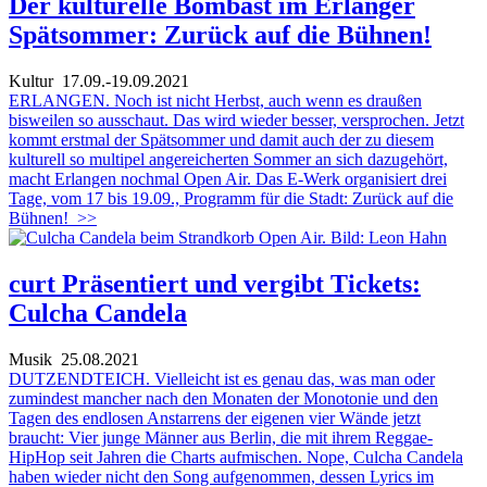
Der kulturelle Bombast im Erlanger
Spätsommer: Zurück auf die Bühnen!
Kultur
17.09.-19.09.2021
ERLANGEN. Noch ist nicht Herbst, auch wenn es draußen
bisweilen so ausschaut. Das wird wieder besser, versprochen. Jetzt
kommt erstmal der Spätsommer und damit auch der zu diesem
kulturell so multipel angereicherten Sommer an sich dazugehört,
macht Erlangen nochmal Open Air. Das E-Werk organisiert drei
Tage, vom 17 bis 19.09., Programm für die Stadt: Zurück auf die
Bühnen!
>>
curt Präsentiert und vergibt Tickets:
Culcha Candela
Musik
25.08.2021
DUTZENDTEICH. Vielleicht ist es genau das, was man oder
zumindest mancher nach den Monaten der Monotonie und den
Tagen des endlosen Anstarrens der eigenen vier Wände jetzt
braucht: Vier junge Männer aus Berlin, die mit ihrem Reggae-
HipHop seit Jahren die Charts aufmischen. Nope, Culcha Candela
haben wieder nicht den Song aufgenommen, dessen Lyrics im