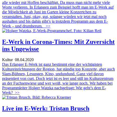
alle wieder mit Hoffen beschäftigt. Da muss man nicht mehr viele
Worte verlieren. In Erlangen zum Beispiel hofft man im E-Werk auf
die Möglichkeit ab Juni im Garten kleine Konzertchen zu
veranstalten. Juni, okay, gut, solange würden wir jetzt mal noch
aushalten und bis dahin gibt’s ja trotzdem Programm aus dem E-
Werk – und drumherum.
>>
E-Werk in Corona-Times: Mit Zuversicht
ins Ungewisse
Kultur
08.04.2020
Das Erlanger E-Werk ist ganz bestimmt eine der wichtigisten
Kultureinrichtungen der Region, hat ständig top Konzerte, aber auch
Slam-Bühnen, Lesungen, Kino, undundund. Ganz viel davon
präsentiert von curt. Doch jetzt ist es leer und still im Kulturzentrum
an der Fuchsenwiese und wer weiß, wie lange noch. Wir haben bei
Programmleiter Holger Watzka nachgefragt: Wie geht’s dem E-
Werk?
>>
Live im E-Werk: Tristan Brusch