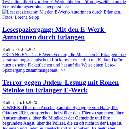
Teststation direkt vor dem E-Werk abholen – öffnungszeitlich an die
Veranstaltungstermine angepasst.
>>
Lesespaziergang: Mit den E-Werk-
Autorinnen durch Erlangen
Kultur
01.04.2021
ERLANGEN. Das E-Werk versorgt die Menschen in Erlangen trotz
veranstaltungstechnischem Lockdown weiterhin mit Kultur. Dafür
nutzt es seine Plakatflächen und hat auf die Weise einen Lese-
Spaziergang zusammengebaut.
>>
Terror gegen Juden: Lesung mit Ronen
Steinke im Erlanger E-Werk
Kultur
25.10.2020
E-WERK.
Über den Anschlag auf die Synagoge von Halle, 09.
Oktober 2019, zu sprechen, heißt über den Täter zu sprechen, über
Antisemitismus, über die Mitglieder der Gemeinde und ihre
begründete Angst, über die Polizei, die zu oft nicht in der Lage ist,
Jüdinnen und Juden in Deutschland zu schützen. Es heißt aber