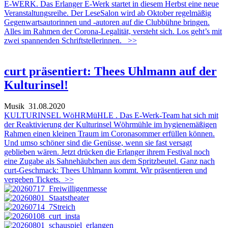
E-WERK. Das Erlanger E-Werk startet in diesem Herbst eine neue
Veranstaltungsreihe. Der LeseSalon wird ab Oktober regelmäßig
Gegenwartsautorinnen und -autoren auf die Clubbühne bringen.
Alles im Rahmen der Corona-Legalität, versteht sich. Los geht’s mit
zwei spannenden Schriftstellerinnen.
>>
curt präsentiert: Thees Uhlmann auf der
Kulturinsel!
Musik
31.08.2020
KULTURINSEL WöHRMüHLE . Das E-Werk-Team hat sich mit
der Reaktivierung der Kulturinsel Wöhrmühle im hygienemäßigen
Rahmen einen kleinen Traum im Coronasommer erfüllen können.
Und umso schöner sind die Genüsse, wenn sie fast versagt
geblieben wären. Jetzt drücken die Erlanger ihrem Festival noch
eine Zugabe als Sahnehäubchen aus dem Spritzbeutel. Ganz nach
curt-Geschmack: Thees Uhlmann kommt. Wir präsentieren und
vergeben Tickets.
>>