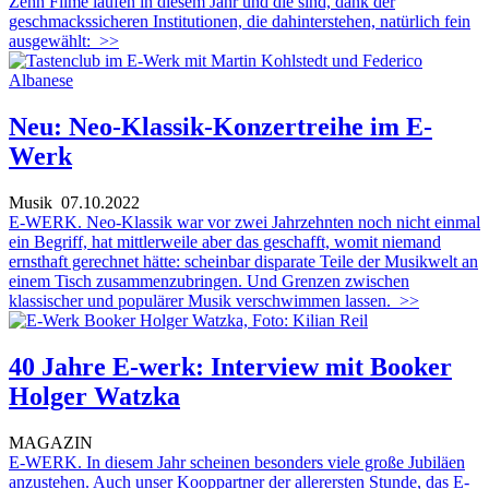
Zehn Filme laufen in diesem Jahr und die sind, dank der
geschmackssicheren Institutionen, die dahinterstehen, natürlich fein
ausgewählt:
>>
Neu: Neo-Klassik-Konzertreihe im E-
Werk
Musik
07.10.2022
E-WERK. Neo-Klassik war vor zwei Jahrzehnten noch nicht einmal
ein Begriff, hat mittlerweile aber das geschafft, womit niemand
ernsthaft gerechnet hätte: scheinbar disparate Teile der Musikwelt an
einem Tisch zusammenzubringen. Und Grenzen zwischen
klassischer und populärer Musik verschwimmen lassen.
>>
40 Jahre E-werk: Interview mit Booker
Holger Watzka
MAGAZIN
E-WERK. In diesem Jahr scheinen besonders viele große Jubiläen
anzustehen. Auch unser Kooppartner der allerersten Stunde, das
E-