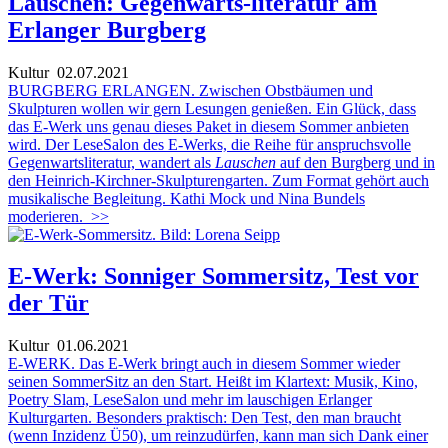
Lauschen: Gegenwarts-literatur am
Erlanger Burgberg
Kultur
02.07.2021
BURGBERG ERLANGEN. Zwischen Obstbäumen und
Skulpturen wollen wir gern Lesungen genießen. Ein Glück, dass
das E-Werk uns genau dieses Paket in diesem Sommer anbieten
wird. Der LeseSalon des E-Werks, die Reihe für anspruchsvolle
Gegenwartsliteratur, wandert als
Lauschen
auf den Burgberg und in
den Heinrich-Kirchner-Skulpturengarten. Zum Format gehört auch
musikalische Begleitung. Kathi Mock und Nina Bundels
moderieren.
>>
E-Werk: Sonniger Sommersitz, Test vor
der Tür
Kultur
01.06.2021
E-WERK. Das E-Werk bringt auch in diesem Sommer wieder
seinen SommerSitz an den Start. Heißt im Klartext: Musik, Kino,
Poetry Slam, LeseSalon und mehr im lauschigen Erlanger
Kulturgarten. Besonders praktisch: Den Test, den man braucht
(wenn Inzidenz Ü50), um reinzudürfen, kann man sich Dank einer