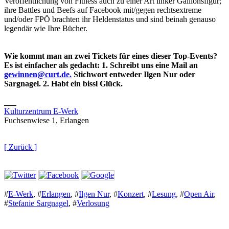
Veröffentlichung von Fitness auch zu einer Art linker Gallionsfigur;
ihre Battles und Beefs auf Facebook mit/gegen rechtsextreme
und/oder FPÖ brachten ihr Heldenstatus und sind beinah genauso
legendär wie Ihre Bücher.
Wie kommt man an zwei Tickets für eines dieser Top-Events?
Es ist einfacher als gedacht: 1. Schreibt uns eine Mail an
gewinnen@curt.de.
Stichwort entweder Ilgen Nur oder
Sargnagel. 2. Habt ein bissl Glück.
___
Kulturzentrum E-Werk
Fuchsenwiese 1, Erlangen
[ Zurück ]
#
E-Werk
,
#
Erlangen
,
#
Ilgen Nur
,
#
Konzert
,
#
Lesung
,
#
Open Air
,
#
Stefanie Sargnagel
,
#
Verlosung