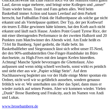
Glücklicherweise hat Elias Harris noch vor der Halbzeit einen guten
Lauf, davon sogar mehrere, und bringt seine Kollegen und „unser“
Team wieder heran. Team und Fans geben alles. Weil beim
Basketball immer Action und kaum Leerlauf auf dem Parkett
herrscht, hat Fußballfan Fränk die Halbzeitpause als solche gar nicht
erkannt und als Viertelpause quittiert. Der Typ, der per Korbwurf
ein teures E-Bike gewinnen hätte können, hat den Korb auch nicht
erkannt und läuft nach Hause. Anders Point Guard Tyrese Rice, der
mit einer überragenden Performance in der zweiten Halbzeit und 20
Punkten zum Matchwinner des Abends wird. Am Ende heißt es
73:64 für Bamberg. Spiel gedreht, die Halle bebt. Im
Basketballfieber und Siegesrausch lässt sich selbst unser IT-Nerd,
der den 90%-antibakteriellen One-Finger-Handshake im Büro
durchsetzte, zu High-Fives mit den langen Kerlen hinreißen.
Achtung! Manche Spiele bevorzugen die Ghettofaust. Also
aufpassen und wenn nötig schnell wechseln, sonst wirkt es peinlich
und sieht eher aus wie „Papier schlägt Stein“. Auf dem
Nachhauseweg begleitet uns vor der Halle einige Meter spontan ein
Ordner, nicht weil wir so gefährlich aussehen, sondern genauso
fröhlich wie er. Wir unterhalten uns über das Spiel, dann muss er
wieder zurück auf seinen Posten. Aber wir kommen wieder. Vielen
„Dunk“ Brose Bamberg und Freakcity, auch im Namen von Andi
und Lukas.
www.brosebamberg.de