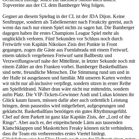
Topvereine aus der CL dem Bamberger Weg folgen.
Gegner an diesem Spieltag in der CL ist der JDA Dijon. Keine
Senftruppe, sondern als Tabellenerster nach Freakcity gereist, auch
wenn das nach nur einem Spiel nichts zu sagen hat. Die Bamberger
dagegen haben ihr erstes Champions League Spiel mehr als
unglücklich verloren. Fünf Sekunden vor Schluss noch durch
Freiwürfe von Kapitän Nikolaos Zisis drei Punkte in Front
gegangen, zogen die Gäste aus Fuenlabrada mit einem Freiwurf,
einem taktisch vergebenen Freiwurf samt Ballbesitz und
Verzweiflungswurf nahe der Mittellinie, in letzter Sekunde noch mit
einem Zähler an den Franken vorbei. Bamberger Basketballfans
sind nette, freundliche Menschen. Die Stimmung rund um und in
der Halle ist ausgelassen und familiär. Mit unseren Karten werden
wir nicht nur all-inclusive verpflegt, sondern sitzen in erster Reihe
am Spielfeldrand. Näher dran wäre nicht nur mittendrin, sondern
aufm Platz. Die VIP-Tickets-Gewinner Andi und Lukas können ihr
Glück kaum fassen, müssen dafür aber auch ordentlich Leistung
bringen, denn pausenlos wird mitgefiebert, aufgesprungen und
geklatscht. Basketballfans benötigen ein gutes Rhythmusgefühl.
Chef auf dem Parkett ist ganz klar Kapitän Zisis, der „Lord of the
Rings“. Aber auch er, der einpeitschende Lärm aus tausenden
Klatschklappen und Maskottchen Freaky können nicht verhindern,
dass ihr Team ein verheerendes erstes Viertel hinlegt.