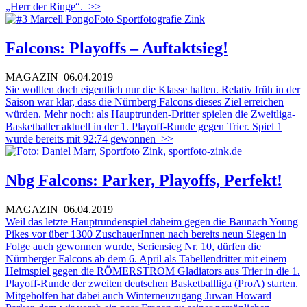
„Herr der Ringe“.
>>
Falcons: Playoffs – Auftaktsieg!
MAGAZIN
06.04.2019
Sie wollten doch eigentlich nur die Klasse halten. Relativ früh in der
Saison war klar, dass die Nürnberg Falcons dieses Ziel erreichen
würden. Mehr noch: als Hauptrunden-Dritter spielen die Zweitliga-
Basketballer aktuell in der 1. Playoff-Runde gegen Trier. Spiel 1
wurde bereits mit 92:74 gewonnen
>>
Nbg Falcons: Parker, Playoffs, Perfekt!
MAGAZIN
06.04.2019
Weil das letzte Hauptrundenspiel daheim gegen die Baunach Young
Pikes vor über 1300 ZuschauerInnen nach bereits neun Siegen in
Folge auch gewonnen wurde, Seriensieg Nr. 10, dürfen die
Nürnberger Falcons ab dem 6. April als Tabellendritter mit einem
Heimspiel gegen die RÖMERSTROM Gladiators aus Trier in die 1.
Playoff-Runde der zweiten deutschen Basketballliga (ProA) starten.
Mitgeholfen hat dabei auch Winterneuzugang Juwan Howard