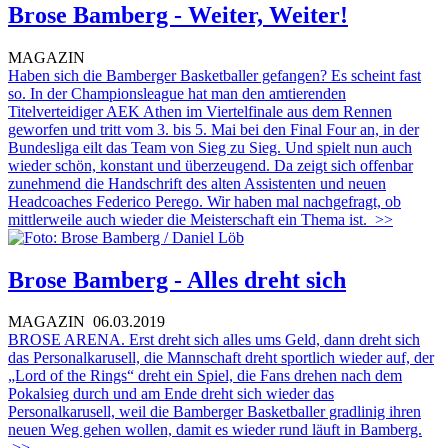
Brose Bamberg - Weiter, Weiter!
MAGAZIN
Haben sich die Bamberger Basketballer gefangen? Es scheint fast
so. In der Championsleague hat man den amtierenden
Titelverteidiger AEK Athen im Viertelfinale aus dem Rennen
geworfen und tritt vom 3. bis 5. Mai bei den Final Four an, in der
Bundesliga eilt das Team von Sieg zu Sieg. Und spielt nun auch
wieder schön, konstant und überzeugend. Da zeigt sich offenbar
zunehmend die Handschrift des alten Assistenten und neuen
Headcoaches Federico Perego. Wir haben mal nachgefragt, ob
mittlerweile auch wieder die Meisterschaft ein Thema ist.
>>
Brose Bamberg - Alles dreht sich
MAGAZIN
06.03.2019
BROSE ARENA. Erst dreht sich alles ums Geld, dann dreht sich
das Personalkarusell, die Mannschaft dreht sportlich wieder auf, der
„Lord of the Rings“ dreht ein Spiel, die Fans drehen nach dem
Pokalsieg durch und am Ende dreht sich wieder das
Personalkarusell, weil die Bamberger Basketballer gradlinig ihren
neuen Weg gehen wollen, damit es wieder rund läuft in Bamberg.
>>