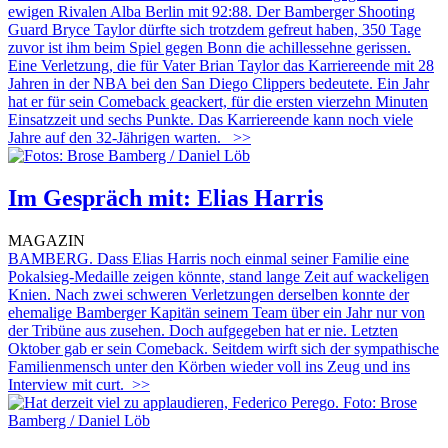
ewigen Rivalen Alba Berlin mit 92:88. Der Bamberger Shooting
Guard Bryce Taylor dürfte sich trotzdem gefreut haben, 350 Tage
zuvor ist ihm beim Spiel gegen Bonn die achillessehne gerissen.
Eine Verletzung, die für Vater Brian Taylor das Karriereende mit 28
Jahren in der NBA bei den San Diego Clippers bedeutete. Ein Jahr
hat er für sein Comeback geackert, für die ersten vierzehn Minuten
Einsatzzeit und sechs Punkte. Das Karriereende kann noch viele
Jahre auf den 32-Jährigen warten.
>>
Im Gespräch mit: Elias Harris
MAGAZIN
BAMBERG. Dass Elias Harris noch einmal seiner Familie eine
Pokalsieg-Medaille zeigen könnte, stand lange Zeit auf wackeligen
Knien. Nach zwei schweren Verletzungen derselben konnte der
ehemalige Bamberger Kapitän seinem Team über ein Jahr nur von
der Tribüne aus zusehen. Doch aufgegeben hat er nie. Letzten
Oktober gab er sein Comeback. Seitdem wirft sich der sympathische
Familienmensch unter den Körben wieder voll ins Zeug und ins
Interview mit curt.
>>