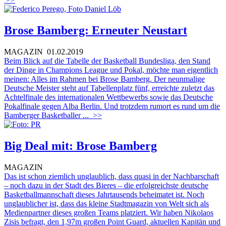
Brose Bamberg: Erneuter Neustart
MAGAZIN
01.02.2019
Beim Blick auf die Tabelle der Basketball Bundesliga, den Stand
der Dinge in Champions League und Pokal, möchte man eigentlich
meinen: Alles im Rahmen bei Brose Bamberg. Der neunmalige
Deutsche Meister steht auf Tabellenplatz fünf, erreichte zuletzt das
Achtelfinale des internationalen Wettbewerbs sowie das Deutsche
Pokalfinale gegen Alba Berlin. Und trotzdem rumort es rund um die
Bamberger Basketballer ...
>>
Big Deal mit: Brose Bamberg
MAGAZIN
Das ist schon ziemlich unglaublich, dass quasi in der Nachbarschaft
– noch dazu in der Stadt des Bieres – die erfolgreichste deutsche
Basketballmannschaft dieses Jahrtausends beheimatet ist. Noch
unglaublicher ist, dass das kleine Stadtmagazin von Welt sich als
Medienpartner dieses großen Teams platziert. Wir haben Nikolaos
Zisis befragt, den 1,97m großen Point Guard, aktuellen Kapitän und