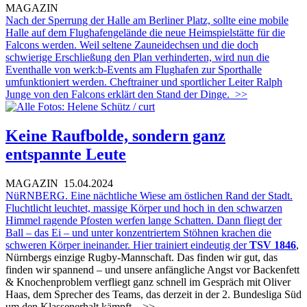
MAGAZIN
Nach der Sperrung der Halle am Berliner Platz, sollte eine mobile
Halle auf dem Flughafengelände die neue Heimspielstätte für die
Falcons werden. Weil seltene Zauneidechsen und die doch
schwierige Erschließung den Plan verhinderten, wird nun die
Eventhalle von werk:b-Events am Flughafen zur Sporthalle
umfunktioniert werden. Cheftrainer und sportlicher Leiter Ralph
Junge von den Falcons erklärt den Stand der Dinge.
>>
Keine Raufbolde, sondern ganz
entspannte Leute
MAGAZIN
15.04.2024
NüRNBERG. Eine nächtliche Wiese am östlichen Rand der Stadt.
Fluchtlicht leuchtet, massige Körper und hoch in den schwarzen
Himmel ragende Pfosten werfen lange Schatten. Dann fliegt der
Ball – das Ei – und unter konzentriertem Stöhnen krachen die
schweren Körper ineinander. Hier trainiert eindeutig der
TSV 1846
,
Nürnbergs einzige Rugby-Mannschaft. Das finden wir gut, das
finden wir spannend – und unsere anfängliche Angst vor Backenfett
& Knochenproblem verfliegt ganz schnell im Gespräch mit Oliver
Haas, dem Sprecher des Teams, das derzeit in der 2. Bundesliga Süd
um den Klassenerhalt kämpft.
>>