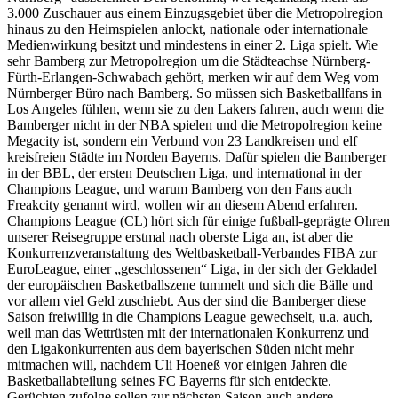
3.000 Zuschauer aus einem Einzugsgebiet über die Metropolregion
hinaus zu den Heimspielen anlockt, nationale oder internationale
Medienwirkung besitzt und mindestens in einer 2. Liga spielt. Wie
sehr Bamberg zur Metropolregion um die Städteachse Nürnberg-
Fürth-Erlangen-Schwabach gehört, merken wir auf dem Weg vom
Nürnberger Büro nach Bamberg. So müssen sich Basketballfans in
Los Angeles fühlen, wenn sie zu den Lakers fahren, auch wenn die
Bamberger nicht in der NBA spielen und die Metropolregion keine
Megacity ist, sondern ein Verbund von 23 Landkreisen und elf
kreisfreien Städte im Norden Bayerns. Dafür spielen die Bamberger
in der BBL, der ersten Deutschen Liga, und international in der
Champions League, und warum Bamberg von den Fans auch
Freakcity genannt wird, wollen wir an diesem Abend erfahren.
Champions League (CL) hört sich für einige fußball-geprägte Ohren
unserer Reisegruppe erstmal nach oberste Liga an, ist aber die
Konkurrenzveranstaltung des Weltbasketball-Verbandes FIBA zur
EuroLeague, einer „geschlossenen“ Liga, in der sich der Geldadel
der europäischen Basketballszene tummelt und sich die Bälle und
vor allem viel Geld zuschiebt. Aus der sind die Bamberger diese
Saison freiwillig in die Champions League gewechselt, u.a. auch,
weil man das Wettrüsten mit der internationalen Konkurrenz und
den Ligakonkurrenten aus dem bayerischen Süden nicht mehr
mitmachen will, nachdem Uli Hoeneß vor einigen Jahren die
Basketballabteilung seines FC Bayerns für sich entdeckte.
Gerüchten zufolge sollen zur nächsten Saison auch andere