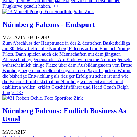
Parker, dem wir vorab ein paar Fragen zu seiner persönlichen
Flugkurve gestellt haben.
>>
Nürnberg Falcons - Endspurt
MAGAZIN
03.03.2019
Zum Abschluss der Hauptrunde in der 2. deutschen Basketballliga
am 30. März treffen die Nürnberg Falcons auf die Baunach Young
Pikes. Dann spielen auch die Mannschaften mit dem jüngsten
Altersschnitt gegeneinander. Am Ende werden die Nürnberger sehr
wahrscheinlich einige Plätze über dem Ausbildungsteam von Brose
Bamberg liegen und vielleicht sogar in den Playoff spielen. Warum
die bisherige Entwicklung als riesiger Erfolg zu sehen ist und wie
die Falcons Profibasketball in Nürnberg weiter entwickeln und
etablieren wollen, erklärt Geschäftsführer und Head Coach Ralph
Junge.
>>
Nürnberg Falcons: Endlich Business As
Usual
MAGAZIN