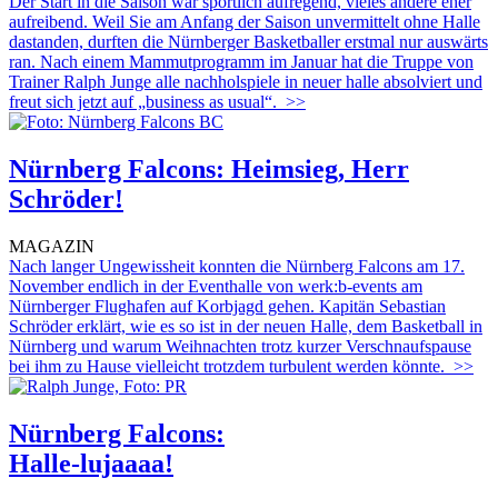
Der Start in die Saison war sportlich aufregend, vieles andere eher
aufreibend. Weil Sie am Anfang der Saison unvermittelt ohne Halle
dastanden, durften die Nürnberger Basketballer erstmal nur auswärts
ran. Nach einem Mammutprogramm im Januar hat die Truppe von
Trainer Ralph Junge alle nachholspiele in neuer halle absolviert und
freut sich jetzt auf „business as usual“.
>>
Nürnberg Falcons: Heimsieg, Herr
Schröder!
MAGAZIN
Nach langer Ungewissheit konnten die Nürnberg Falcons am 17.
November endlich in der Eventhalle von werk:b-events am
Nürnberger Flughafen auf Korbjagd gehen. Kapitän Sebastian
Schröder erklärt, wie es so ist in der neuen Halle, dem Basketball in
Nürnberg und warum Weihnachten trotz kurzer Verschnaufspause
bei ihm zu Hause vielleicht trotzdem turbulent werden könnte.
>>
Nürnberg Falcons:
Halle-lujaaaa!