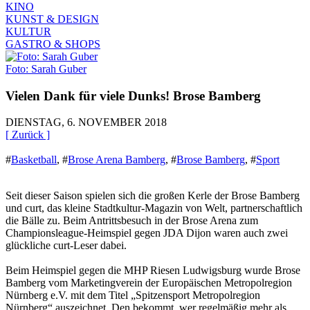
KINO
KUNST & DESIGN
KULTUR
GASTRO & SHOPS
Foto: Sarah Guber
Vielen Dank für viele Dunks! Brose Bamberg
DIENSTAG, 6. NOVEMBER 2018
[ Zurück ]
#
Basketball
,
#
Brose Arena Bamberg
,
#
Brose Bamberg
,
#
Sport
Seit dieser Saison spielen sich die großen Kerle der Brose Bamberg
und curt, das kleine Stadtkultur-Magazin von Welt, partnerschaftlich
die Bälle zu. Beim Antrittsbesuch in der Brose Arena zum
Championsleague-Heimspiel gegen JDA Dijon waren auch zwei
glückliche curt-Leser dabei.
Beim Heimspiel gegen die MHP Riesen Ludwigsburg wurde Brose
Bamberg vom Marketingverein der Europäischen Metropolregion
Nürnberg e.V. mit dem Titel „Spitzensport Metropolregion
Nürnberg“ auszeichnet. Den bekommt, wer regelmäßig mehr als