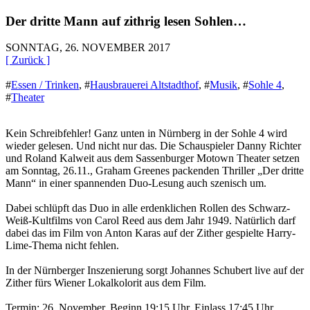
Der dritte Mann auf zithrig lesen Sohlen…
SONNTAG, 26. NOVEMBER 2017
[ Zurück ]
#
Essen / Trinken
,
#
Hausbrauerei Altstadthof
,
#
Musik
,
#
Sohle 4
,
#
Theater
Kein Schreibfehler! Ganz unten in Nürnberg in der Sohle 4 wird
wieder gelesen. Und nicht nur das. Die Schauspieler Danny Richter
und Roland Kalweit aus dem Sassenburger Motown Theater setzen
am Sonntag, 26.11., Graham Greenes packenden Thriller „Der dritte
Mann“ in einer spannenden Duo-Lesung auch szenisch um.
Dabei schlüpft das Duo in alle erdenklichen Rollen des Schwarz-
Weiß-Kultfilms von Carol Reed aus dem Jahr 1949. Natürlich darf
dabei das im Film von Anton Karas auf der Zither gespielte Harry-
Lime-Thema nicht fehlen.
In der Nürnberger Inszenierung sorgt Johannes Schubert live auf der
Zither fürs Wiener Lokalkolorit aus dem Film.
Termin: 26. November, Beginn 19:15 Uhr, Einlass 17:45 Uhr.