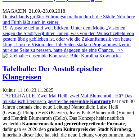
MAGAZIN
21.09.-23.09.2018
Deutschlands größter Führungsmarathon durch die Städte Nürnberg
und Fürth läßt auch in seiner
19. Ausgabe tief und weit blicken. Unter dem Motto „Visionen“
zeigen die Stadt(ver)führer_Innen, was von den Wunschzetteln von
gestern übrig geblieben ist, oder wie die Zukunftsmusik von heute
klingt. Unsere Vision, den 156 Seiten starken Programmwälzer in
nur eine Seite zu pressen, hatte dagegen nie eine Chance.
>>
Tafelhalle: Der Anstoß epischer
Klangreisen
Kultur
11.10.-23.11.2025
TAFELHALLE. Zwei Mal Heiß, zwei Mal Blumenroth. Hä? Das
musikalisch-literarisch-geistreiche
ensemble Kontraste
hat nach 30
Jahren erstmals eine neue Leitung! Namentlich: Luise Heiß
(Gesang), Philipp Heiß (Klavier), Jeany Park-Blumenroth (Violine)
und Hendrik Blumenroth (Cello). Das Konzept heißt natürlich
weiterhin
Kammermusik und genreübergreifende Formate
,
dafür gab es 2020 den
großen Kulturpreis der Stadt Nürnberg
.
Innerhalb dieser Idee hat sich die neue Leitung vorgenommen, auch