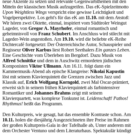
neue Akzente zu setzen und relevante Gegenwartsthemen mit den
Mitteln der klassischen Musik aufzugreifen. Das eK-Spielzeitmotto
Upon Weightless Wings
verspricht eine gewisse Leichtigkeit und
Vogelperspektive. Los geht's für das eK am
11.10.
mit dem
Anstoß
:
Wir hören zwei Oktette, einmal, inspiriert vom Südtiroler Weingut
Lageder, von
Gregor A. Mayrhofer
, einmal romantisch und
geheimnisvoll von
Franz Schubert
. Im Anschluss wird stilecht mit
Lageder-Wein angestoßen. Am
19.10.
wird die beliebte eK-Reihe
Dichtercafé fortgesetzt: Der Österreichische Autor, Schauspieler und
Regisseur
Oliver Karbus
liest Robert Seethalers
Ein ganzes Leben
.
Eine Geschichte vom Überleben im Bergdorf. Dazu Musik von
Alfred Schnittke
und dem in Auschwitz ermordeten jüdischen
Komponisten
Viktor Ullmann
. Am 16.11. folgt dann ein
Kammermusik-Abend als epische Klangreise:
Nikolai Kapustin
löst mit seinem Klavierquintett die Grenzen zwischen Jazz und
Klassik auf,
Erich Wolfgang Korngold
, zwei Mal Oscar-prämiert,
erweist sich in seinem frühen Klavierquintett als farbintensiver
Romantiker und
Johannes Brahms
zeigt mit seinem
Klavierquartett, was komplexe Tonkunst ist.
Leidenschaft! Pathos!
Rhythmus!
heißt das Programm.
Den Kulturpreis, wie gesagt, hat das ensemble Kontraste schon. Am
10.11.
holen die diesjährig Ausgezeichneten ihre Preise im Rahmen
der großen Kulturpreis-Gala in der Tafelhalle ab, Unter anderem mit
dem Orchester Ventuno und dem Literaturhaus. Spektakulär kündigt