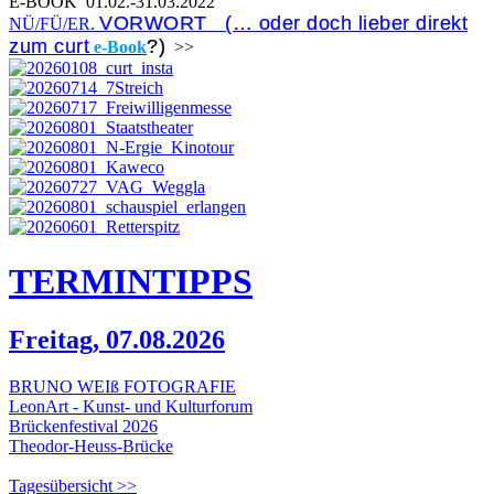
E-BOOK
01.02.-31.03.2022
VORWORT (… oder doch lieber direkt
NÜ/FÜ/ER.
zum curt
?)
e-Book
>>
TERMIN
TIPPS
Freitag, 07.08.2026
BRUNO WEIß FOTOGRAFIE
LeonArt - Kunst- und Kulturforum
Brückenfestival 2026
Theodor-Heuss-Brücke
Tagesübersicht >>