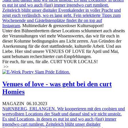
es gut ist und wo auch (fast) immer irgendwo curt rumliegt.
Zeitgleich blüht unser digitaler Eventkalender in voller Pracht und
zeigt euch verlässlich, wo es lang geht. Fein selektierte Tipps zum
Wochenende und Gästelistenplätze findet ihr on top auf
Instagram
. Multimedialer & grenzenloser Kultursupport!
Unter den Bühnenbrettern dieser Locations schlummert auch abseits
der Veranstaltungen viel mehr Wissenswertes, das wir für euch in
dieser Kolumne bedingungslos ans Licht zerren. Aus Gründen der
Anerkennung für die dort stattfindende, kulturelle Arbeit. Und aus
Liebe. Hier sind unsere VENUES OF LOVE für April und Mai,
samt behutsam recherchierter curt-Empfehlungen.
Für euch, für uns, für alle. CURT YOUR LOCALS!
>>
Venues of love - was geht bei den curt
Homies
MAGAZIN
06.10.2023
NüRNBERG, ERLANGEN. Wir kooperieren mit den coolsten und
wertvollsten Locations der Stadt und darauf sind wir nicht unstolz.
Es sind Locations, in denen es gut ist und wo auch (fast) immer
irgendwo curt rumliegt. Zeitgleich blüht unser digitaler