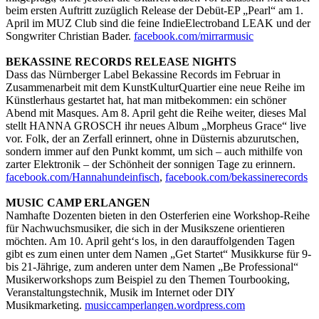
beim ersten Auftritt zuzüglich Release der Debüt-EP „Pearl“ am 1.
April im MUZ Club sind die feine IndieElectroband LEAK und der
Songwriter Christian Bader.
facebook.com/mirrarmusic
BEKASSINE RECORDS RELEASE NIGHTS
Dass das Nürnberger Label Bekassine Records im Februar in
Zusammenarbeit mit dem KunstKulturQuartier eine neue Reihe im
Künstlerhaus gestartet hat, hat man mitbekommen: ein schöner
Abend mit Masques. Am 8. April geht die Reihe weiter, dieses Mal
stellt HANNA GROSCH ihr neues Album „Morpheus Grace“ live
vor. Folk, der an Zerfall erinnert, ohne in Düsternis abzurutschen,
sondern immer auf den Punkt kommt, um sich – auch mithilfe von
zarter Elektronik – der Schönheit der sonnigen Tage zu erinnern.
facebook.com/Hannahundeinfisch
,
facebook.com/bekassinerecords
MUSIC CAMP ERLANGEN
Namhafte Dozenten bieten in den Osterferien eine Workshop-Reihe
für Nachwuchsmusiker, die sich in der Musikszene orientieren
möchten. Am 10. April geht‘s los, in den darauffolgenden Tagen
gibt es zum einen unter dem Namen „Get Startet“ Musikkurse für 9-
bis 21-Jährige, zum anderen unter dem Namen „Be Professional“
Musikerworkshops zum Beispiel zu den Themen Tourbooking,
Veranstaltungstechnik, Musik im Internet oder DIY
Musikmarketing.
musiccamperlangen.wordpress.com