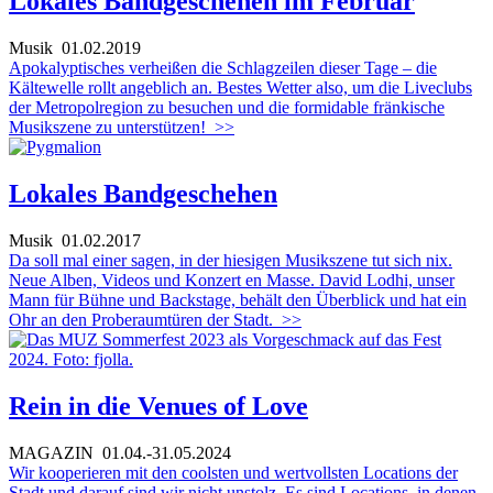
Lokales Bandgeschehen im Februar
Musik
01.02.2019
Apokalyptisches verheißen die Schlagzeilen dieser Tage – die
Kältewelle rollt angeblich an. Bestes Wetter also, um die Liveclubs
der Metropolregion zu besuchen und die formidable fränkische
Musikszene zu unterstützen!
>>
Lokales Bandgeschehen
Musik
01.02.2017
Da soll mal einer sagen, in der hiesigen Musikszene tut sich nix.
Neue Alben, Videos und Konzert en Masse. David Lodhi, unser
Mann für Bühne und Backstage, behält den Überblick und hat ein
Ohr an den Proberaumtüren der Stadt.
>>
Rein in die Venues of Love
MAGAZIN
01.04.-31.05.2024
Wir kooperieren mit den coolsten und wertvollsten Locations der
Stadt und darauf sind wir nicht unstolz. Es sind Locations, in denen