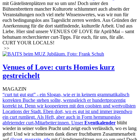
mit Gästelistenplätzen nur so um uns! Doch unter den
Bühnenbrettern mancher Kulturorte schlummert auch abseits der
Veranstaltungen noch viel mehr Wissenswertes, was wir nun für
euch bedingungslos ans Tageslicht zerren werden. Aus Gründen der
Anerkennung für die dort stattfindende, kulturelle Arbeit. Und aus
Liebe. Hier sind unsere VENUES OF LOVE für April/Mai – samt
behutsam recherchierter curt-Tipps. Für euch, für uns, für alle.
CURT YOUR LOCALS!
>>
Venues of Love: curts Homies kurz
gestreichelt
MAGAZIN
“curt tut gut gut” - ein Slogan, wie er in keinem grammatikalisch
korrekten Buche stehen sollte, wenngleich er hundertprozentig
korrekt ist. Denn wir kooperieren mit den coolsten und wertvollsten
Locations der Stadt. Eben dort, wo es gut ist und immer irgendwo
ein curt rumliegt. Als Heft, aber auch in Form hemmungslos
abfeiernder curt-Mitarbeiter:innen. Unser
Eventkalender
blüht
wieder in seiner vollen Pracht und zeigt euch verlässlich, wo es lang
geht! Und wir schmeissen dank dieser fruchtbaren Zusammenarbeit
auf
@curt_magazin_nfe
mit Gästelistenplätzen nur so um uns! Doch