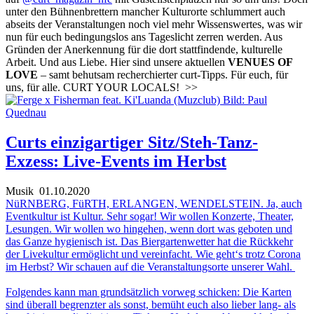
unter den Bühnenbrettern mancher Kulturorte schlummert auch
abseits der Veranstaltungen noch viel mehr Wissenswertes, was wir
nun für euch bedingungslos ans Tageslicht zerren werden. Aus
Gründen der Anerkennung für die dort stattfindende, kulturelle
Arbeit. Und aus Liebe. Hier sind unsere aktuellen
VENUES OF
LOVE
– samt behutsam recherchierter curt-Tipps. Für euch, für
uns, für alle. CURT YOUR LOCALS!
>>
Curts einzigartiger Sitz/Steh-Tanz-
Exzess: Live-Events im Herbst
Musik
01.10.2020
NüRNBERG, FüRTH, ERLANGEN, WENDELSTEIN. Ja, auch
Eventkultur ist Kultur. Sehr sogar! Wir wollen Konzerte, Theater,
Lesungen. Wir wollen wo hingehen, wenn dort was geboten und
das Ganze hygienisch ist. Das Biergartenwetter hat die Rückkehr
der Livekultur ermöglicht und vereinfacht. Wie geht‘s trotz Corona
im Herbst? Wir schauen auf die Veranstaltungsorte unserer Wahl.
Folgendes kann man grundsätzlich vorweg schicken: Die Karten
sind überall begrenzter als sonst, bemüht euch also lieber lang- als