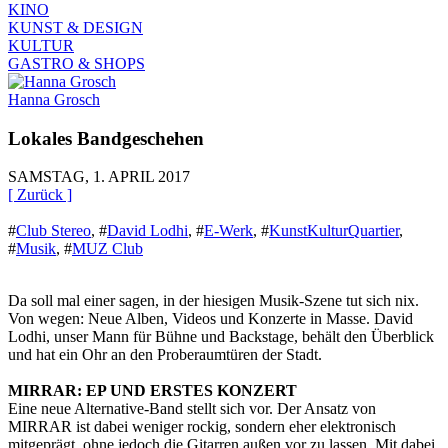
KINO
KUNST & DESIGN
KULTUR
GASTRO & SHOPS
Hanna Grosch
Lokales Bandgeschehen
SAMSTAG, 1. APRIL 2017
[ Zurück ]
#
Club Stereo
,
#
David Lodhi
,
#
E-Werk
,
#
KunstKulturQuartier
,
#
Musik
,
#
MUZ Club
Da soll mal einer sagen, in der hiesigen Musik-Szene tut sich nix.
Von wegen: Neue Alben, Videos und Konzerte in Masse. David
Lodhi, unser Mann für Bühne und Backstage, behält den Überblick
und hat ein Ohr an den Proberaumtüren der Stadt.
MIRRAR: EP UND ERSTES KONZERT
Eine neue Alternative-Band stellt sich vor. Der Ansatz von
MIRRAR ist dabei weniger rockig, sondern eher elektronisch
mitgeprägt, ohne jedoch die Gitarren außen vor zu lassen. Mit dabei