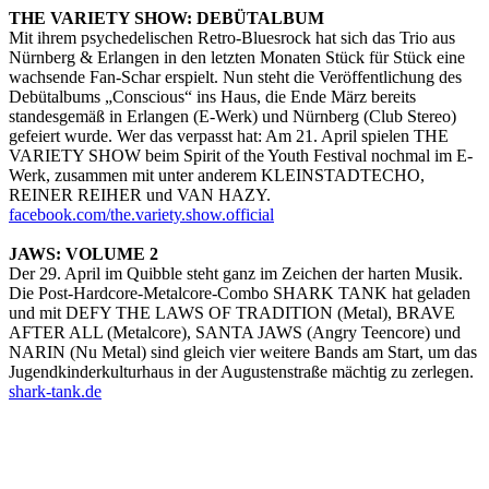
THE VARIETY SHOW: DEBÜTALBUM
Mit ihrem psychedelischen Retro-Bluesrock hat sich das Trio aus
Nürnberg & Erlangen in den letzten Monaten Stück für Stück eine
wachsende Fan-Schar erspielt. Nun steht die Veröffentlichung des
Debütalbums „Conscious“ ins Haus, die Ende März bereits
standesgemäß in Erlangen (E-Werk) und Nürnberg (Club Stereo)
gefeiert wurde. Wer das verpasst hat: Am 21. April spielen THE
VARIETY SHOW beim Spirit of the Youth Festival nochmal im E-
Werk, zusammen mit unter anderem KLEINSTADTECHO,
REINER REIHER und VAN HAZY.
facebook.com/the.variety.show.official
JAWS: VOLUME 2
Der 29. April im Quibble steht ganz im Zeichen der harten Musik.
Die Post-Hardcore-Metalcore-Combo SHARK TANK hat geladen
und mit DEFY THE LAWS OF TRADITION (Metal), BRAVE
AFTER ALL (Metalcore), SANTA JAWS (Angry Teencore) und
NARIN (Nu Metal) sind gleich vier weitere Bands am Start, um das
Jugendkinderkulturhaus in der Augustenstraße mächtig zu zerlegen.
shark-tank.de