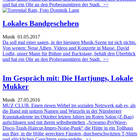
und hat ein Ohr an den Proberaumtüren der Stadt.
>>
Lokales Bandgeschehen
Musik
01.05.2017
Da soll mal einer sagen, in der hiesigen Musik-Szene tut sich nichts.
Von wegen: Neue Alben, Videos und Konzerte in Masse. David
Lodhi, unser Mann für Bühne und Backstage, behält den Überblick
und hat ein Ohr an den Proberaumtüren der Stadt.
>>
Im Gespräch mit: Die Hartjungs, Lokale
Mukker
Musik
27.05.2016
MUZ CLUB. Einen riesen Wirbel im sozialen Netzwerk gab es, als
die Band mit spitzen Namen und Wurzeln in der Nürnberger
Kunstakademie im Oktober letzten Jahres im Roten Salon (Z-Bau)
aufschlugen und mit ihrem selbstbetitelten „Screamo-PsyWave-
Disco-Trash-Haircut-Impro-Noise-Punk“ die Hütte in ein Tollhaus
aus Bier, in die Höhe gereckten Fäusten, durchgeschwitzten T-Shirts
und glücklichen Gesichtern verwandelte.
>>