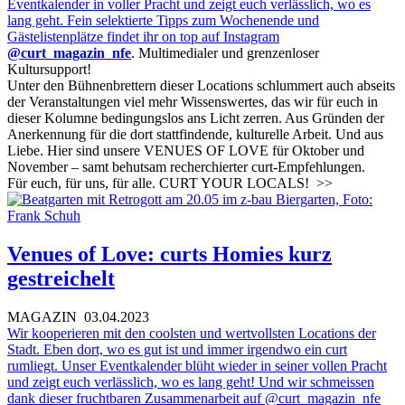
Eventkalender in voller Pracht und zeigt euch verlässlich, wo es
lang geht. Fein selektierte Tipps zum Wochenende und
Gästelistenplätze findet ihr on top auf Instagram
@curt_magazin_nfe
. Multimedialer und grenzenloser
Kultursupport!
Unter den Bühnenbrettern dieser Locations schlummert auch abseits
der Veranstaltungen viel mehr Wissenswertes, das wir für euch in
dieser Kolumne bedingungslos ans Licht zerren. Aus Gründen der
Anerkennung für die dort stattfindende, kulturelle Arbeit. Und aus
Liebe. Hier sind unsere VENUES OF LOVE für Oktober und
November – samt behutsam recherchierter curt-Empfehlungen.
Für euch, für uns, für alle. CURT YOUR LOCALS!
>>
Venues of Love: curts Homies kurz
gestreichelt
MAGAZIN
03.04.2023
Wir kooperieren mit den coolsten und wertvollsten Locations der
Stadt. Eben dort, wo es gut ist und immer irgendwo ein curt
rumliegt. Unser Eventkalender blüht wieder in seiner vollen Pracht
und zeigt euch verlässlich, wo es lang geht! Und wir schmeissen
dank dieser fruchtbaren Zusammenarbeit auf
@curt_magazin_nfe