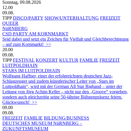
Sonntag, 09.08.2026
12.00
09.08.
TIPP
DISCO/PARTY
SHOW/UNTERHALTUNG
FREIZEIT
QUEER
NüRNBERG
CSD PARTY AM KORNMARKT
Seid dabei und setzt ein Zeichen für Vielfalt und Gleichberechtigung
– auf zum Kornmarkt! >>
20.00
09.08.
TIPP
FESTIVAL
KONZERT
KULTUR
FAMILIE
FREIZEIT
LUITPOLDHAIN
STARS IM LUITPOLDHAIN
Wolfgang Haffner, einer der erfolgreichsten deutschen Jazz-
Schlagzeuger und zudem künstlerischer Leiter von „Stars im
Luitpoldhain“, wird mit der German All Star Bigband – unter der
Leitung von Jörg Achim Keller – nicht nur den „Groove“ vorgeben,
sondern auch gleichzeitig seine 50-jährige Bühnenpräsenz feiern.
Glückwunsch! >>
09.00
09.08.
FREIZEIT
FAMILIE
BILDUNG/BUSINESS
DEUTSCHES MUSEUM NüRNBERG –
ZUKUNFTSMUSEUM