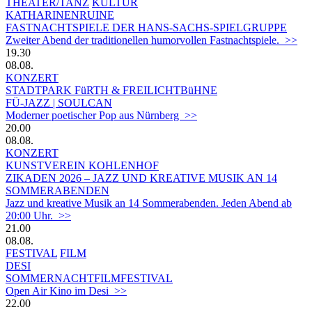
THEATER/TANZ
KULTUR
KATHARINENRUINE
FASTNACHTSPIELE DER HANS-SACHS-SPIELGRUPPE
Zweiter Abend der traditionellen humorvollen Fastnachtspiele. >>
19.30
08.08.
KONZERT
STADTPARK FüRTH & FREILICHTBüHNE
FÜ-JAZZ | SOULCAN
Moderner poetischer Pop aus Nürnberg >>
20.00
08.08.
KONZERT
KUNSTVEREIN KOHLENHOF
ZIKADEN 2026 – JAZZ UND KREATIVE MUSIK AN 14
SOMMERABENDEN
Jazz und kreative Musik an 14 Sommerabenden. Jeden Abend ab
20:00 Uhr. >>
21.00
08.08.
FESTIVAL
FILM
DESI
SOMMERNACHTFILMFESTIVAL
Open Air Kino im Desi >>
22.00