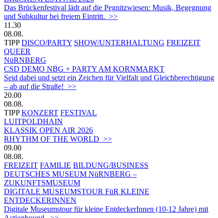
Das Brückenfestival lädt auf die Pegnitzwiesen: Musik, Begegnung
und Subkultur bei freiem Eintritt. >>
11.30
08.08.
TIPP
DISCO/PARTY
SHOW/UNTERHALTUNG
FREIZEIT
QUEER
NüRNBERG
CSD DEMO NBG + PARTY AM KORNMARKT
Seid dabei und setzt ein Zeichen für Vielfalt und Gleichberechtigung
– ab auf die Straße! >>
20.00
08.08.
TIPP
KONZERT
FESTIVAL
LUITPOLDHAIN
KLASSIK OPEN AIR 2026
RHYTHM OF THE WORLD >>
09.00
08.08.
FREIZEIT
FAMILIE
BILDUNG/BUSINESS
DEUTSCHES MUSEUM NüRNBERG –
ZUKUNFTSMUSEUM
DIGITALE MUSEUMSTOUR FüR KLEINE
ENTDECKERINNEN
Digitale Museumstour für kleine EntdeckerInnen (10-12 Jahre) mit
Actionbound. >>