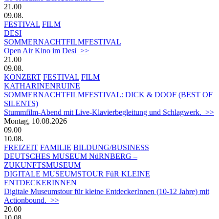
21.00
09.08.
FESTIVAL
FILM
DESI
SOMMERNACHTFILMFESTIVAL
Open Air Kino im Desi >>
21.00
09.08.
KONZERT
FESTIVAL
FILM
KATHARINENRUINE
SOMMERNACHTFILMFESTIVAL: DICK & DOOF (BEST OF
SILENTS)
Stummfilm-Abend mit Live-Klavierbegleitung und Schlagwerk. >>
Montag, 10.08.2026
09.00
10.08.
FREIZEIT
FAMILIE
BILDUNG/BUSINESS
DEUTSCHES MUSEUM NüRNBERG –
ZUKUNFTSMUSEUM
DIGITALE MUSEUMSTOUR FüR KLEINE
ENTDECKERINNEN
Digitale Museumstour für kleine EntdeckerInnen (10-12 Jahre) mit
Actionbound. >>
20.00
10.08.