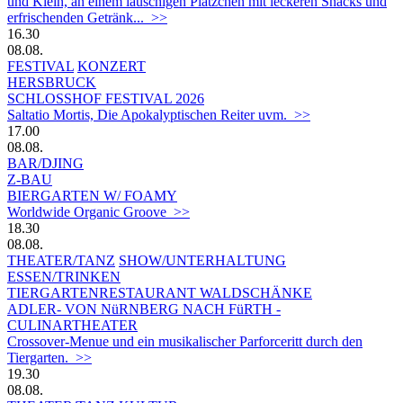
und Klein, an einem lauschigen Plätzchen mit leckeren Snacks und
erfrischenden Getränk... >>
16.30
08.08.
FESTIVAL
KONZERT
HERSBRUCK
SCHLOSSHOF FESTIVAL 2026
Saltatio Mortis, Die Apokalyptischen Reiter uvm. >>
17.00
08.08.
BAR/DJING
Z-BAU
BIERGARTEN W/ FOAMY
Worldwide Organic Groove >>
18.30
08.08.
THEATER/TANZ
SHOW/UNTERHALTUNG
ESSEN/TRINKEN
TIERGARTEN­RESTAURANT WALDSCHÄNKE
ADLER- VON NüRNBERG NACH FüRTH -
CULINARTHEATER
Crossover-Menue und ein musikalischer Parforceritt durch den
Tiergarten. >>
19.30
08.08.