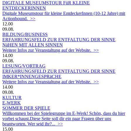
DIGITALE MUSEUMSTOUR FüR KLEINE
ENTDECKERINNEN
Digitale Museumstour für kleine EntdeckerInnen (10-12 Jahre) mit
Actionbound. >>
12.00
09.08.
BILDUNG/BUSINESS
ERFAHRUNGSFELD ZUR ENTFALTUNG DER SINNE
NäHEN MIT ALLEN SINNEN
Weitere Infos zur Veranstaltung auf der Website. >>
14.00
09.08.
LESUNG/VORTRAG
ERFAHRUNGSFELD ZUR ENTFALTUNG DER SINNE
IMKER*INNENGESPRäCHE
Weitere Infos zur Veranstaltung auf der Website. >>
14.00
09.08.
KULTUR
E-WERK
SOMMER DER SPIELE
Willkommen bei der Spielegruppe im E-Werk! Schön, dass du hier
vorbei schaust.Diese Seite soll dir ein paar Fragen über uns
beantworten. Wer seid ihr?... >>
15.00