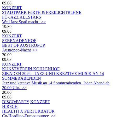
09.08.
KONZERT
STADTPARK FüRTH & FREILICHTBüHNE
FÜ-JAZZ ALLSTARS
Weil Jazz Spaß macht. >>
19.30
09.08.
KONZERT
SERENADENHOF
BEST OF AUSTROPOP
Austropop-Nacht >>
20.00
09.08.
KONZERT
KUNSTVEREIN KOHLENHOF
ZIKADEN 2026 – JAZZ UND KREATIVE MUSIK AN 14
SOMMERABENDEN
Jazz und kreative Musik an 14 Sommerabenden. Jeden Abend ab
20:00 Uhr. >>
20.00
09.08.
DISCO/PARTY
KONZERT
HIRSCH
HEALTH X PERTURBATOR
Co-Headline-Europatournee >>