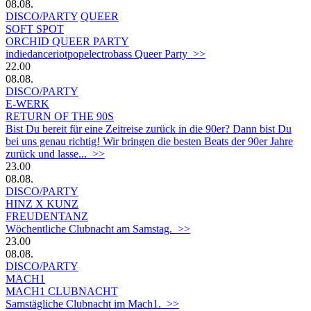
08.08.
DISCO/PARTY
QUEER
SOFT SPOT
ORCHID QUEER PARTY
indiedanceriotpopelectrobass Queer Party >>
22.00
08.08.
DISCO/PARTY
E-WERK
RETURN OF THE 90S
Bist Du bereit für eine Zeitreise zurück in die 90er? Dann bist Du
bei uns genau richtig! Wir bringen die besten Beats der 90er Jahre
zurück und lasse... >>
23.00
08.08.
DISCO/PARTY
HINZ X KUNZ
FREUDENTANZ
Wöchentliche Clubnacht am Samstag. >>
23.00
08.08.
DISCO/PARTY
MACH1
MACH1 CLUBNACHT
Samstägliche Clubnacht im Mach1. >>