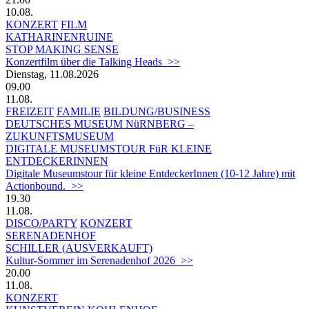
10.08.
KONZERT
FILM
KATHARINENRUINE
STOP MAKING SENSE
Konzertfilm über die Talking Heads >>
Dienstag, 11.08.2026
09.00
11.08.
FREIZEIT
FAMILIE
BILDUNG/BUSINESS
DEUTSCHES MUSEUM NüRNBERG –
ZUKUNFTSMUSEUM
DIGITALE MUSEUMSTOUR FüR KLEINE
ENTDECKERINNEN
Digitale Museumstour für kleine EntdeckerInnen (10-12 Jahre) mit
Actionbound. >>
19.30
11.08.
DISCO/PARTY
KONZERT
SERENADENHOF
SCHILLER (AUSVERKAUFT)
Kultur-Sommer im Serenadenhof 2026 >>
20.00
11.08.
KONZERT