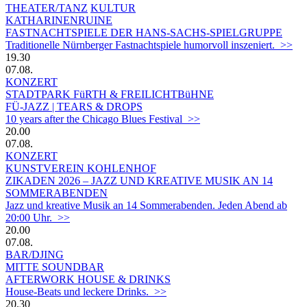
THEATER/TANZ
KULTUR
KATHARINENRUINE
FASTNACHTSPIELE DER HANS-SACHS-SPIELGRUPPE
Traditionelle Nürnberger Fastnachtspiele humorvoll inszeniert. >>
19.30
07.08.
KONZERT
STADTPARK FüRTH & FREILICHTBüHNE
FÜ-JAZZ | TEARS & DROPS
10 years after the Chicago Blues Festival >>
20.00
07.08.
KONZERT
KUNSTVEREIN KOHLENHOF
ZIKADEN 2026 – JAZZ UND KREATIVE MUSIK AN 14
SOMMERABENDEN
Jazz und kreative Musik an 14 Sommerabenden. Jeden Abend ab
20:00 Uhr. >>
20.00
07.08.
BAR/DJING
MITTE SOUNDBAR
AFTERWORK HOUSE & DRINKS
House-Beats und leckere Drinks. >>
20.30