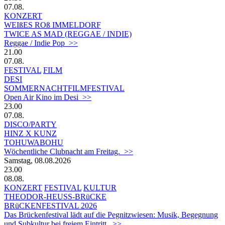
07.08.
KONZERT
WEIßES ROß IMMELDORF
TWICE AS MAD (REGGAE / INDIE)
Reggae / Indie Pop >>
21.00
07.08.
FESTIVAL
FILM
DESI
SOMMERNACHTFILMFESTIVAL
Open Air Kino im Desi >>
23.00
07.08.
DISCO/PARTY
HINZ X KUNZ
TOHUWABOHU
Wöchentliche Clubnacht am Freitag. >>
Samstag, 08.08.2026
23.00
08.08.
KONZERT
FESTIVAL
KULTUR
THEODOR-HEUSS-BRüCKE
BRüCKENFESTIVAL 2026
Das Brückenfestival lädt auf die Pegnitzwiesen: Musik, Begegnung
und Subkultur bei freiem Eintritt. >>