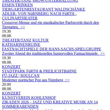
THEATER/TANZ
SHOW/UNTERHALTUNG
ESSEN/TRINKEN
TIERGARTEN­RESTAURANT WALDSCHÄNKE
ADLER- VON NüRNBERG NACH FüRTH -
CULINARTHEATER
Crossover-Menue und ein musikalischer Parforceritt durch den
Tiergarten. >>
19.30
08.08.
THEATER/TANZ
KULTUR
KATHARINENRUINE
FASTNACHTSPIELE DER HANS-SACHS-SPIELGRUPPE
Zweiter Abend der traditionellen humorvollen Fastnachtspiele. >>
19.30
08.08.
KONZERT
STADTPARK FüRTH & FREILICHTBüHNE
FÜ-JAZZ | SOULCAN
Moderner poetischer Pop aus Nürnberg >>
20.00
08.08.
KONZERT
KUNSTVEREIN KOHLENHOF
ZIKADEN 2026 – JAZZ UND KREATIVE MUSIK AN 14
SOMMERABENDEN