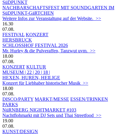
SüDPUNKT
NACHBARSCHAFTSFEST MIT SOUNDGARTEN IM
SüDPUNKT-GäRTCHEN
Weitere Infos zur Veranstaltung auf der Website. >>
16.30
07.08.
FESTIVAL
KONZERT
HERSBRUCK
SCHLOSSHOF FESTIVAL 2026
Mr. Hurley & die Pulveraffen, Tanzwut uvm. >>
18.00
07.08.
KONZERT
KULTUR
MUSEUM | 22 | 20 | 18 |
HEXEN, HUREN, HEILIGE
Konzert für Liebhaber historischer Musik >>
18.00
07.08.
DISCO/PARTY
MARKT/MESSE
ESSEN/TRINKEN
PARKS
NüRNBERG NIGHTMARKET #103
Nachtflohmarkt mit DJ Sets und Thai Streetfood >>
19.00
07.08.
KUNST/DESIGN