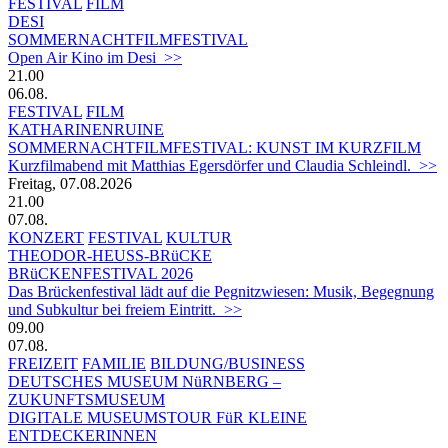
FESTIVAL
FILM
DESI
SOMMERNACHTFILMFESTIVAL
Open Air Kino im Desi >>
21.00
06.08.
FESTIVAL
FILM
KATHARINENRUINE
SOMMERNACHTFILMFESTIVAL: KUNST IM KURZFILM
Kurzfilmabend mit Matthias Egersdörfer und Claudia Schleindl. >>
Freitag, 07.08.2026
21.00
07.08.
KONZERT
FESTIVAL
KULTUR
THEODOR-HEUSS-BRüCKE
BRüCKENFESTIVAL 2026
Das Brückenfestival lädt auf die Pegnitzwiesen: Musik, Begegnung
und Subkultur bei freiem Eintritt. >>
09.00
07.08.
FREIZEIT
FAMILIE
BILDUNG/BUSINESS
DEUTSCHES MUSEUM NüRNBERG –
ZUKUNFTSMUSEUM
DIGITALE MUSEUMSTOUR FüR KLEINE
ENTDECKERINNEN