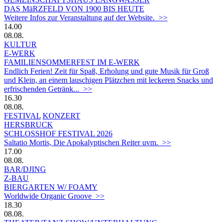
DAS MäRZFELD VON 1900 BIS HEUTE
Weitere Infos zur Veranstaltung auf der Website. >>
14.00
08.08.
KULTUR
E-WERK
FAMILIENSOMMERFEST IM E-WERK
Endlich Ferien! Zeit für Spaß, Erholung und gute Musik für Groß
und Klein, an einem lauschigen Plätzchen mit leckeren Snacks und
erfrischenden Getränk... >>
16.30
08.08.
FESTIVAL
KONZERT
HERSBRUCK
SCHLOSSHOF FESTIVAL 2026
Saltatio Mortis, Die Apokalyptischen Reiter uvm. >>
17.00
08.08.
BAR/DJING
Z-BAU
BIERGARTEN W/ FOAMY
Worldwide Organic Groove >>
18.30
08.08.