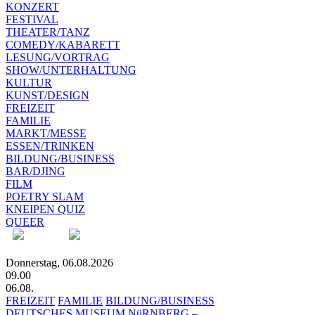
KONZERT
FESTIVAL
THEATER/TANZ
COMEDY/KABARETT
LESUNG/VORTRAG
SHOW/UNTERHALTUNG
KULTUR
KUNST/DESIGN
FREIZEIT
FAMILIE
MARKT/MESSE
ESSEN/TRINKEN
BILDUNG/BUSINESS
BAR/DJING
FILM
POETRY SLAM
KNEIPEN QUIZ
QUEER
Donnerstag, 06.08.2026
09.00
06.08.
FREIZEIT
FAMILIE
BILDUNG/BUSINESS
DEUTSCHES MUSEUM NüRNBERG –