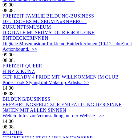
09.00
08.08.
FREIZEIT
FAMILIE
BILDUNG/BUSINESS
DEUTSCHES MUSEUM NüRNBERG –
ZUKUNFTSMUSEUM
DIGITALE MUSEUMSTOUR FüR KLEINE
ENTDECKERINNEN
Digitale Museumstour für kleine EntdeckerInnen (10-12 Jahre) mit
Actionbound. >>
09.00
08.08.
FREIZEIT
QUEER
HINZ X KUNZ
GET READY 4 PRIDE MIT WILLKOMMEN IM CLUB
Pride-Look Styling mit Make-up-Artists. >>
14.00
08.08.
BILDUNG/BUSINESS
ERFAHRUNGSFELD ZUR ENTFALTUNG DER SINNE
NäHEN MIT ALLEN SINNEN
Weitere Infos zur Veranstaltung auf der Website. >>
14.00
08.08.
KULTUR
GEMEINSCHAFTSHAUS LANGWASSER