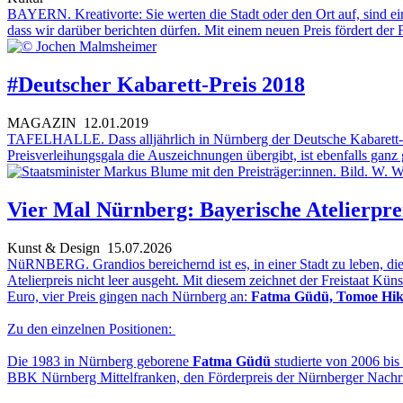
BAYERN. Kreativorte: Sie werten die Stadt oder den Ort auf, sind ein
dass wir darüber berichten dürfen. Mit einem neuen Preis fördert de
#Deutscher Kabarett-Preis 2018
MAGAZIN
12.01.2019
TAFELHALLE. Dass alljährlich in Nürnberg der Deutsche Kabarett-Prei
Preisverleihungsgala die Auszeichnungen übergibt, ist ebenfalls ganz g
Vier Mal Nürnberg: Bayerische Atelierpre
Kunst & Design
15.07.2026
NüRNBERG. Grandios bereichernd ist es, in einer Stadt zu leben, die
Atelierpreis nicht leer ausgeht. Mit diesem zeichnet der Freistaat Kü
Euro, vier Preis gingen nach Nürnberg an:
Fatma Güdü, Tomoe
Hik
Zu den einzelnen Positionen:
Die 1983 in Nürnberg geborene
Fatma Güdü
studierte von 2006 bi
BBK Nürnberg Mittelfranken, den Förderpreis der Nürnberger Nachric