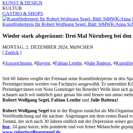
KUNST & DESIGN
KULTUR
GASTRO & SHOPS
Kunstförderpreis für Robert Wolfgang Segel. Bild: StMWK/Anna S
Wieder stark abgeräumt: Drei Mal Nürnberg bei den 
MONTAG, 2. DEZEMBER 2024, MüNCHEN
[ Zurück ]
#
Auszeichnung
,
#
Bayern
,
#
Fabian Lenthe
,
#
Julie Batteux
,
#
Kunstför
Seit 60 Jahren vergibt der Freistaat seine Kunstförderpreise in den 
Preisträger:innen werden von Fachjurys ausgewählt. Er unterstützt K
Preisträger:innen von Nora Gomringer bis Benedict Wells lässt sich 
schauen auch wir natürlich ganz genau hin und freuen uns umso mehr
Robert Wolfgang Segel, Fabian Lenthe
und
Julie Batteux!
Robert Wolfgang Segel
trat in der Region zunächst als Mit-Organisat
Veröffentlichung auf die nächste: Angefangen mit dem ersten Band v
Tommi, der sich nach 30 Jahren endlich mit der Depression seines 
lose
, 24 ganz kurze, teils pointierte und von feiner Melancholie geprä
www.robertwolfgangsegel.de