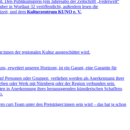
t. Den Publikumspreis (ein Jahresabo der Zeitschrift „Federwelt“
er in Wortlaut 32 veröffentlicht, außerdem lesen die
eizeit, und dem
Kulturzentrum KUNO e. V.
:innen der regionalen Kultur ausgeschüttet wird.
ns, erweitert unseren Horizont, ist ein Garant, eine Garantin für
ünf Personen oder Gruppen verliehen werden als Anerkennung ihrer
Leben oder Werk mit Nürnberg oder der Region verbunden sein.
n Anerkennung ihres herausragenden künstlerischen Schaffens
o.
dem curt-Team unter den Preisträger:innen sein wird – das hat ja schon