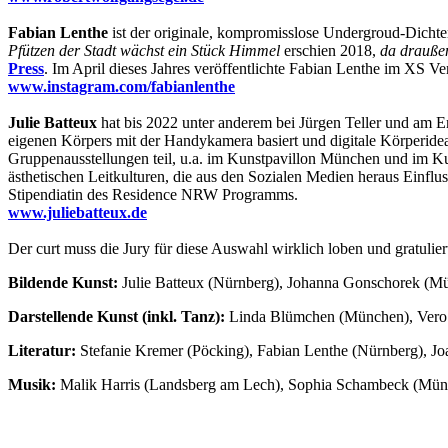
Fabian Lenthe
ist der originale, kompromisslose Undergroud-Dichter 
Pfützen der Stadt wächst ein Stück Himmel
erschien 2018,
da drauße
Press
. Im April dieses Jahres veröffentlichte Fabian Lenthe im XS V
www.instagram.com/fabianlenthe
Julie Batteux
hat bis 2022 unter anderem bei Jürgen Teller und am E
eigenen Körpers mit der Handykamera basiert und digitale Körperide
Gruppenausstellungen teil, u.a. im Kunstpavillon München und im Ku
ästhetischen Leitkulturen, die aus den Sozialen Medien heraus Einflu
Stipendiatin des Residence NRW Programms.
www.juliebatteux.de
Der curt muss die Jury für diese Auswahl wirklich loben und gratuliert 
Bildende Kunst:
Julie Batteux (Nürnberg), Johanna Gonschorek (M
Darstellende Kunst (inkl. Tanz):
Linda Blümchen (München), Vero M
Literatur:
Stefanie Kremer (Pöcking), Fabian Lenthe (Nürnberg), J
Musik:
Malik Harris (Landsberg am Lech), Sophia Schambeck (Münche