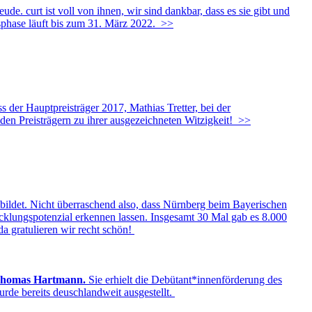
e. curt ist voll von ihnen, wir sind dankbar, dass es sie gibt und
sphase läuft bis zum 31. März 2022.
>>
 der Hauptpreisträger 2017, Mathias Tretter, bei der
 den Preisträgern zu ihrer ausgezeichneten Witzigkeit!
>>
sbildet. Nicht überraschend also, dass Nürnberg beim Bayerischen
wicklungspotenzial erkennen lassen. Insgesamt 30 Mal gab es 8.000
 da gratulieren wir recht schön!
Thomas Hartmann.
Sie erhielt die Debütant*innenförderung des
de bereits deuschlandweit ausgestellt.