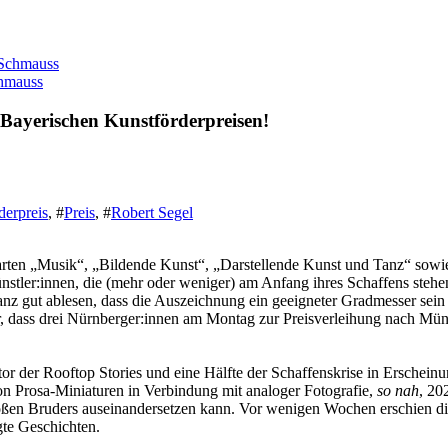
chmauss
Bayerischen Kunstförderpreisen!
derpreis
,
#
Preis
,
#
Robert Segel
Sparten „Musik“, „Bildende Kunst“, „Darstellende Kunst und Tanz“ sowie
ünstler:innen, die (mehr oder weniger) am Anfang ihres Schaffens steh
ganz gut ablesen, dass die Auszeichnung ein geeigneter Gradmesser sei
, dass drei Nürnberger:innen am Montag zur Preisverleihung nach Münc
or der Rooftop Stories und eine Hälfte der Schaffenskrise in Erscheinun
on Prosa-Miniaturen in Verbindung mit analoger Fotografie,
so nah
, 20
großen Bruders auseinandersetzen kann. Vor wenigen Wochen erschien
gte Geschichten.