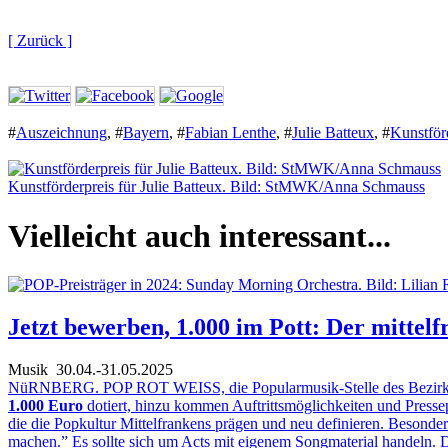
[ Zurück ]
#
Auszeichnung
,
#
Bayern
,
#
Fabian Lenthe
,
#
Julie Batteux
,
#
Kunstför
Kunstförderpreis für Julie Batteux. Bild: StMWK/Anna Schmauss
Vielleicht auch interessant...
Jetzt bewerben, 1.000 im Pott: Der mittel
Musik
30.04.-31.05.2025
NüRNBERG. POP ROT WEISS, die Popularmusik-Stelle des Bezirks Mitt
1.000 Euro
dotiert, hinzu kommen Auftrittsmöglichkeiten und Press
die die Popkultur Mittelfrankens prägen und neu definieren. Besonde
machen.” Es sollte sich um Acts mit eigenem Songmaterial handeln. Da