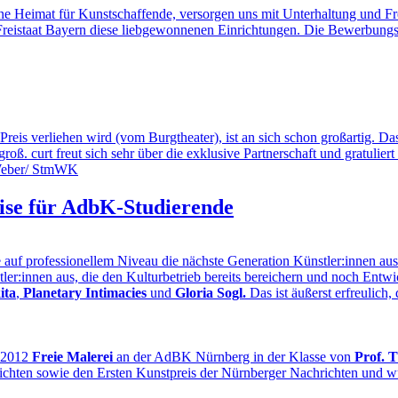
e Heimat für Kunstschaffende, versorgen uns mit Unterhaltung und Freud
r Freistaat Bayern diese liebgewonnenen Einrichtungen. Die Bewerbung
s verliehen wird (vom Burgtheater), ist an sich schon großartig. Dass
roß. curt freut sich sehr über die exklusive Partnerschaft und gratuliert
ise für AdbK-Studierende
 auf professionellem Niveau die nächste Generation Künstler:innen au
nstler:innen aus, die den Kulturbetrieb bereits bereichern und noch Ent
ita
,
Planetary Intimacies
und
Gloria Sogl.
Das ist äußerst erfreulich,
s 2012
Freie Malerei
an der AdBK Nürnberg in der Klasse von
Prof. 
hten sowie den Ersten Kunstpreis der Nürnberger Nachrichten und wur