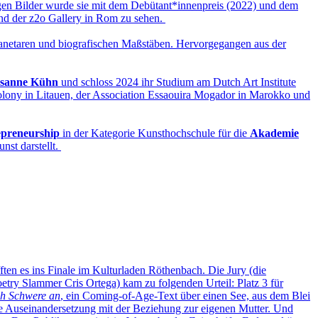
en Bilder wurde sie mit dem Debütant*innenpreis (2022) und dem
und der z2o Gallery in Rom zu sehen.
lanetaren und biografischen Maßstäben. Hervorgegangen aus der
usanne Kühn
und schloss 2024 ihr Studium am Dutch Art Institute
lony in Litauen, der Association Essaouira Mogador in Marokko und
epreneurship
in der Kategorie Kunsthochschule für die
Akademie
nst darstellt.
 es ins Finale im Kulturladen Röthenbach. Die Jury (die
etry Slammer Cris Ortega) kam zu folgenden Urteil: Platz 3 für
ich Schwere an
, ein Coming-of-Age-Text über einen See, aus dem Blei
che Auseinandersetzung mit der Beziehung zur eigenen Mutter. Und