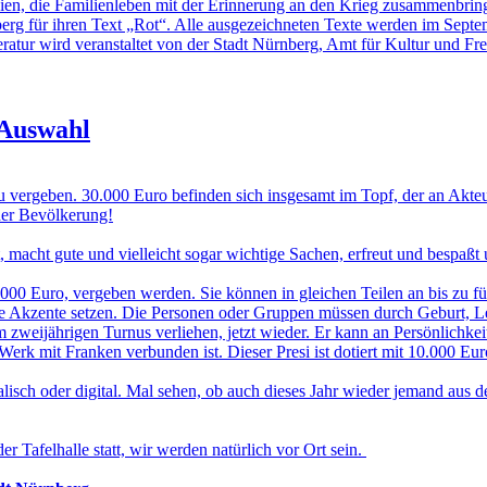
ien, die Familienleben mit der Erinnerung an den Krieg zusammenbring
rg für ihren Text „Rot“. Alle ausgezeichneten Texte werden im Septemb
teratur wird veranstaltet von der Stadt Nürnberg, Amt für Kultur und Fr
 Auswahl
vergeben. 30.000 Euro befinden sich insgesamt im Topf, der an Akteur
der Bevölkerung!
, macht gute und vielleicht sogar wichtige Sachen, erfreut und bespaßt u
0 Euro, vergeben werden. Sie können in gleichen Teilen an bis zu f
nde Akzente setzen. Die Personen oder Gruppen müssen durch Geburt, 
n Turnus verliehen, jetzt wieder. Er kann an Persönlichkeiten i
erk mit Franken verbunden ist. Dieser Presi ist dotiert mit 10.000 Eur
talisch oder digital. Mal sehen, ob auch dieses Jahr wieder jemand aus 
r Tafelhalle statt, wir werden natürlich vor Ort sein.