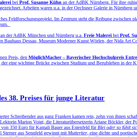
alerei
bei
Prof. Susanne Kühn
an der AdBK Nürnberg. Für ihre ruhig
usgezeichnet. Arbeiten waren u.a. in der Oechsner Galerie in Nürnberg 
ches Feldforschungsprojekt. Im Zentrum steht die Reibung zwischen p
seum.
k an der AdBK München und Nürnberg u.a.
Freie Malerei
bei
Prof. S
em im Bauhaus Dessau, Museum Moderner Kunst Wörlen, der Nida Art Co
inen Preis, den
MöglichMacher – Bayerischer Hochschulpreis Entr
m, der eine wichtige Brücke zwischen Studium und Berufsleben in der Ku
s 38. Preises für junge Literatur
hreibender aus ganz Franken kamen rein, zehn von ihnen schafften
ktorin Marion Voigt, die Literaturübersetzerin Ariane Böckler, der Po
e von 350 Euro für Kamali Bauer aus Estenfeld für
Blei oder so fühlt s
ll Sterner aus Sennfeld gewinnt mit
Muttertier
, eine dichte und poetis