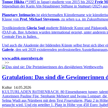
Tomoe Hikita
(*1985 in Japan) studierte von 2015 bis 2022
Freie M
Stipendium der Karin Abt-Straubinger Stiftung in Stuttgart (2025) a
Planetary Intimacies
ist gleichermaßen Künstlername wie künstleris
Klasse von
Prof. Michael Stevenson,
zu sehen u.a. im Zukunftsmu
Textilkünstlerin
Gloria Sogl
studierte Bildende Kunst und Pädagogi
(DAI) ab. Ihre Arbeiten wurden international gezeigt, unter ander
Centrale Fies in Italien.
Und auch die Akademie der bildenden Künste selbst freut sich über e
Galerie
, den seit 2020 existierenden professionellen Ausstellungrau
www.adbk-nuernberg.de
>>
Gratulation: Das sind die Gewinnerinnen de
Kultur
14.05.2026
KULTURLADEN RöTHENBACH. 80 Einsendungen junger, talentierter Sc
Autorinnen Pauline Füg, Stephanie Mehnert und Iwona Lompart, die Le
Selma Wudi aus Nürnberg mit dem Text
Feueralarm
, Platz 2 in Höh
getaucht wird. Und ein geteilter 1. Platz in Höhe von 450 Euro: Isabe