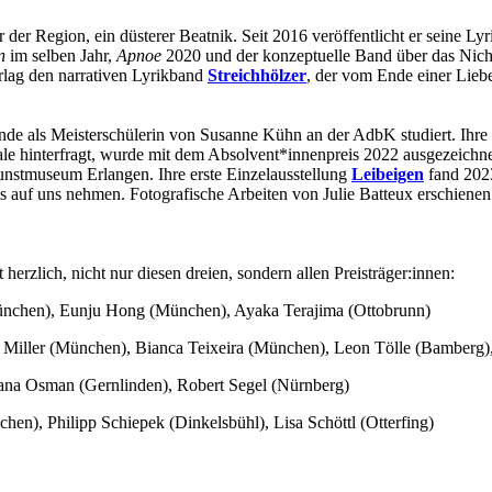
der Region, ein düsterer Beatnik. Seit 2016 veröffentlicht er seine Lyr
n
im selben Jahr,
Apnoe
2020 und der konzeptuelle Band über das Nic
erlag den narrativen Lyrikband
Streichhölzer
, der vom Ende einer Liebe 
nde als Meisterschülerin von Susanne Kühn an der AdbK studiert. Ihre
ale hinterfragt, wurde mit dem Absolvent*innenpreis 2022 ausgezeich
nstmuseum Erlangen. Ihre erste Einzelausstellung
Leibeigen
fand 2023
ss auf uns nehmen. Fotografische Arbeiten von Julie Batteux erschienen
herzlich, nicht nur diesen dreien, sondern allen Preisträger:innen:
ünchen), Eunju Hong (München), Ayaka Terajima (Ottobrunn)
iller (München), Bianca Teixeira (München), Leon Tölle (Bamberg)
oana Osman (Gernlinden), Robert Segel (Nürnberg)
n), Philipp Schiepek (Dinkelsbühl), Lisa Schöttl (Otterfing)