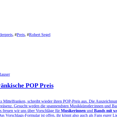
derpreis
,
#
Preis
,
#
Robert Segel
fränkische POP Preis
elfranken, schreibt wieder ihren POP-Preis aus. Die Auszeichnung so
epräsenz. Gesucht weden die spannendsten Musikkünstler:innen und Ban
rs freuen wir uns über Vorschläge für
Musikerinnen
und
Bands mit we
s Vorschlags-Formular ist offen, ihr könnt also auch als Fans eurer L