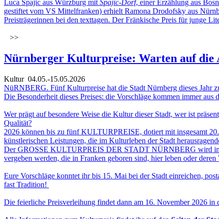
Luca Spajic aus Würzburg mit
Spajic-Dorf
, einer Erzählung aus Bosn
gestiftet vom VS Mittelfranken) erhielt Ramona Drodofsky aus Nürnbe
Preisträgerinnen bei den texttagen. Der Fränkische Preis für junge Li
>>
Nürnberger Kulturpreise: Warten auf die
Kultur
04.05.-15.05.2026
NüRNBERG. Fünf Kulturpreise hat die Stadt Nürnberg dieses Jahr zu 
Die Besonderheit dieses Preises: die Vorschläge kommen immer aus 
Wer prägt auf besondere Weise die Kultur dieser Stadt, wer ist präsent
Qualität?
2026 können bis zu fünf KULTURPREISE, dotiert mit insgesamt 20.00
künstlerischen Leistungen, die im Kulturleben der Stadt herausrage
Der GROSSE KULTURPREIS DER STADT NÜRNBERG wird im zweijährige
vergeben werden, die in Franken geboren sind, hier leben oder deren W
Eure Vorschläge konntet ihr bis 15. Mai bei der Stadt einreichen, pos
fast Tradition!
Die feierliche Preisverleihung findet dann am 16. November 2026 in de