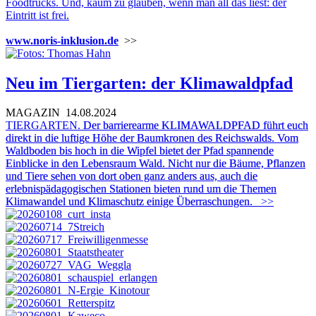
Foodtrucks. Und, kaum zu glauben, wenn man all das liest: der
Eintritt ist frei.
www.noris-inklusion.de
>>
Neu im Tiergarten: der Klimawaldpfad
MAGAZIN
14.08.2024
TIERGARTEN.
Der barrierearme KLIMAWALDPFAD führt euch
direkt in die luftige Höhe der Baumkronen des Reichswalds. Vom
Waldboden bis hoch in die Wipfel bietet der Pfad spannende
Einblicke in den Lebensraum Wald. Nicht nur die Bäume, Pflanzen
und Tiere sehen von dort oben ganz anders aus, auch die
erlebnispädagogischen Stationen bieten rund um die Themen
Klimawandel und Klimaschutz einige Überraschungen.
>>