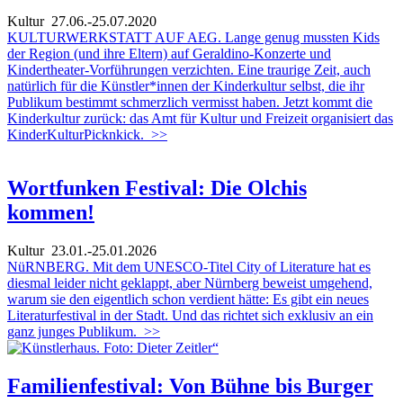
Kultur
27.06.-25.07.2020
KULTURWERKSTATT AUF AEG. Lange genug mussten Kids
der Region (und ihre Eltern) auf Geraldino-Konzerte und
Kindertheater-Vorführungen verzichten. Eine traurige Zeit, auch
natürlich für die Künstler*innen der Kinderkultur selbst, die ihr
Publikum bestimmt schmerzlich vermisst haben. Jetzt kommt die
Kinderkultur zurück: das Amt für Kultur und Freizeit organisiert das
KinderKulturPicknkick.
>>
Wortfunken Festival: Die Olchis
kommen!
Kultur
23.01.-25.01.2026
NüRNBERG. Mit dem UNESCO-Titel City of Literature hat es
diesmal leider nicht geklappt, aber Nürnberg beweist umgehend,
warum sie den eigentlich schon verdient hätte: Es gibt ein neues
Literaturfestival in der Stadt. Und das richtet sich exklusiv an ein
ganz junges Publikum.
>>
Familienfestival: Von Bühne bis Burger