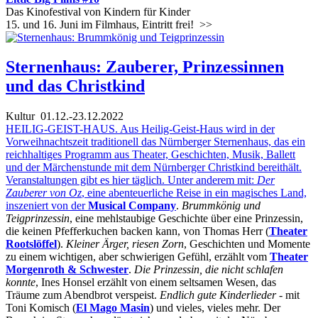
Das Kinofestival von Kindern für Kinder
15. und 16. Juni im Filmhaus, Eintritt frei!
>>
Sternenhaus: Zauberer, Prinzessinnen
und das Christkind
Kultur
01.12.-23.12.2022
HEILIG-GEIST-HAUS. Aus Heilig-Geist-Haus wird in der
Vorweihnachtszeit traditionell das Nürnberger Sternenhaus, das ein
reichhaltiges Programm aus Theater, Geschichten, Musik, Ballett
und der Märchenstunde mit dem Nürnberger Christkind bereithält.
Veranstaltungen gibt es hier täglich. Unter anderem mit:
Der
Zauberer von Oz
, eine abenteuerliche Reise in ein magisches Land,
inszeniert von der
Musical Company
.
Brummkönig und
Teigprinzessin
, eine mehlstaubige Geschichte über eine Prinzessin,
die keinen Pfefferkuchen backen kann, von Thomas Herr (
Theater
Rootslöffel
).
Kleiner Ärger, riesen Zorn
, Geschichten und Momente
zu einem wichtigen, aber schwierigen Gefühl, erzählt vom
Theater
Morgenroth & Schwester
.
Die Prinzessin, die nicht schlafen
konnte
, Ines Honsel erzählt von einem seltsamen Wesen, das
Träume zum Abendbrot verspeist.
Endlich gute Kinderlieder
- mit
Toni Komisch (
El Mago Masin
) und vieles, vieles mehr. Der