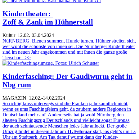
Kindertheater:
Zoff & Zank
im Hühnerstall
Kultur
12.02.-03.04.2024
NüRNBERG.
Bienen summen, Hunde turnen, Hühner streiten sich,
wer wohl die schönste von ihnen sei. Die Nürnberger Kindertheater
sind im neuen Jahr angekommen und mit ihnen die ganze große
Tierschar.
>>
Kinderfasching: Der Gaudiwurm geht in
Nbg rum
MAGAZIN
12.02.-14.02.2024
So richtig krass unterwegs sind die Franken ja bekanntlich nicht,
wenn es ums Faschingfeiern geht, da zaubern andere Regionen in
Deutschland mehr auf. Andererseits hat ja wohl Nürnberg den
ältesten Faschingszug Deutschlands und vielleicht sogar Europas,
der auch zehntausende Menschen jedes Jahr anlockt. Der große
Umzug findet in diesem Jahr am
11. Februar
statt, los geht‘s um 13
Uhr am Stadtpark. Am Tag darauf wurmt dann der Kinder-