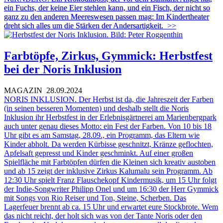
ein Fuchs, der keine Eier stehlen kann, und ein Fisch, der nicht so
ganz zu den anderen Meereswesen passen mag: Im Kindertheater
dreht sich alles um die Stärken der Andersartigkeit.
>>
Farbtöpfe, Zirkus, Gymmick: Herbstfest
bei der Noris Inklusion
MAGAZIN
28.09.2024
NORIS INKLUSION. Der Herbst ist da, die Jahreszeit der Farben
(in seinen besseren Momenten) und deshalb stellt die Noris
Inklusion ihr Herbstfest in der Erlebnisgärtnerei am Marienbergpark
auch unter genau dieses Motto: ein Fest der Farben. Von 10 bis 18
Uhr gibt es am Samstag, 28.09., ein Programm, das Eltern wie
Kinder abholt. Da werden Kürbisse geschnitzt, Kränze geflochten,
Apfelsaft gepresst und Kinder geschminkt. Auf einer großen
Spielfläche mit Farbtöpfen dürfen die Kleinen sich kreativ austoben
und ab 15 zeigt der inklusive Zirkus Kalumalu sein Programm. Ab
12:30 Uhr spielt Franz Flauschekopf Kindermusik, um 15 Uhr folgt
der Indie-Songwriter Philipp Onel und um 16:30 der Herr Gymmick
mit Songs von Rio Reiser und Ton, Steine, Scherben. Das
Lagerfeuer brennt ab ca. 15 Uhr und erwartet eure Stockbrote. Wem
das nicht reicht, der holt sich was von der Tante Noris oder den