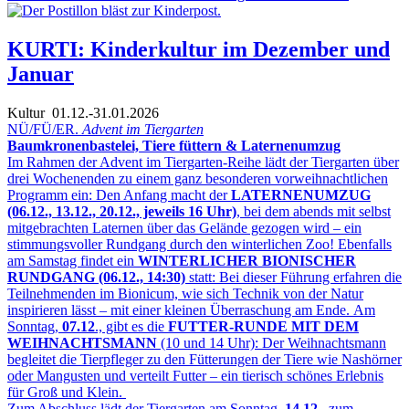
KURTI: Kinderkultur im Dezember und
Januar
Kultur
01.12.-31.01.2026
NÜ/FÜ/ER.
Advent im Tiergarten
Baumkronenbastelei, Tiere füttern & Laternenumzug
Im Rahmen der Advent im Tiergarten-Reihe lädt der Tiergarten über
drei Wochenenden zu einem ganz besonderen vorweihnachtlichen
Programm ein: Den Anfang macht der
LATERNENUMZUG
(06.12., 13.12., 20.12., jeweils 16 Uhr)
, bei dem abends mit selbst
mitgebrachten Laternen über das Gelände gezogen wird – ein
stimmungsvoller Rundgang durch den winterlichen Zoo! Ebenfalls
am Samstag findet ein
WINTERLICHER BIONISCHER
RUNDGANG (06.12., 14:30)
statt: Bei dieser Führung erfahren die
Teilnehmenden im Bionicum, wie sich Technik von der Natur
inspirieren lässt – mit einer kleinen Überraschung am Ende. Am
Sonntag,
07.12
., gibt es die
FUTTER-RUNDE MIT DEM
WEIHNACHTSMANN
(10 und 14 Uhr): Der Weihnachtsmann
begleitet die Tierpfleger zu den Fütterungen der Tiere wie Nashörner
oder Mangusten und verteilt Futter – ein tierisch schönes Erlebnis
für Groß und Klein.
Zum Abschluss lädt der Tiergarten am Sonntag,
14.12
., zum