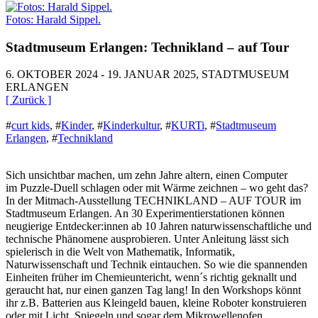
Fotos: Harald Sippel.
Stadtmuseum Erlangen: Technikland – auf Tour
6. OKTOBER 2024 - 19. JANUAR 2025, STADTMUSEUM
ERLANGEN
[ Zurück ]
#
curt kids
,
#
Kinder
,
#
Kinderkultur
,
#
KURTi
,
#
Stadtmuseum
Erlangen
,
#
Technikland
Sich unsichtbar machen, um zehn Jahre altern, einen Computer
im Puzzle-Duell schlagen oder mit Wärme zeichnen – wo geht das?
In der Mitmach-Ausstellung TECHNIKLAND – AUF TOUR im
Stadtmuseum Erlangen. An 30 Experimentierstationen können
neugierige Entdecker:innen ab 10 Jahren naturwissenschaftliche und
technische Phänomene ausprobieren. Unter Anleitung lässt sich
spielerisch in die Welt von Mathematik, Informatik,
Naturwissenschaft und Technik eintauchen. So wie die spannenden
Einheiten früher im Chemieuntericht, wenn´s richtig geknallt und
geraucht hat, nur einen ganzen Tag lang! In den Workshops könnt
ihr z.B. Batterien aus Kleingeld bauen, kleine Roboter konstruieren
oder mit Licht, Spiegeln und sogar dem Mikrowellenofen