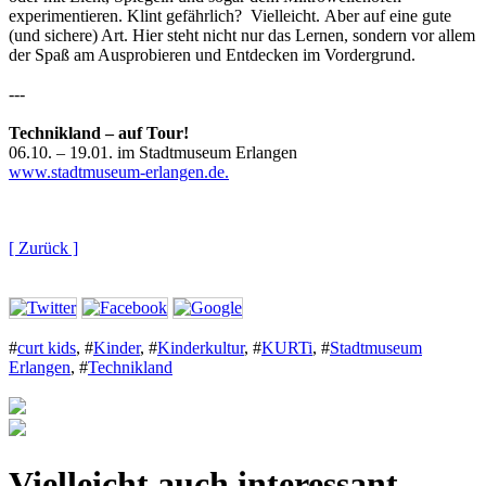
experimentieren. Klint gefährlich? Vielleicht. Aber auf eine gute
(und sichere) Art. Hier steht nicht nur das Lernen, sondern vor allem
der Spaß am Ausprobieren und Entdecken im Vordergrund.
---
Technikland – auf Tour!
06.10. – 19.01. im Stadtmuseum Erlangen
www.stadtmuseum-erlangen.de.
[ Zurück ]
#
curt kids
,
#
Kinder
,
#
Kinderkultur
,
#
KURTi
,
#
Stadtmuseum
Erlangen
,
#
Technikland
Vielleicht auch interessant...