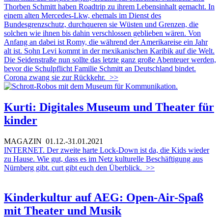
Thorben Schmitt haben Roadtrip zu ihrem Lebensinhalt gemacht. In
einem alten Mercedes-Lkw, ehemals im Dienst des
Bundesgrenzschutz, durchqueren sie Wüsten und Grenzen, die
solchen wie ihnen bis dahin verschlossen geblieben wären. Von
Anfang an dabei ist Romy, die während der Amerikareise ein Jahr
alt ist. Sohn Levi kommt in der mexikanischen Karibik auf die Welt.
Die Seidenstraße nun sollte das letzte ganz große Abenteuer werden,
bevor die Schulpflicht Familie Schmitt an Deutschland bindet.
Corona zwang sie zur Rückkehr.
>>
Kurti: Digitales Museum und Theater für
kinder
MAGAZIN
01.12.-31.01.2021
INTERNET. Der zweite harte Lock-Down ist da, die Kids wieder
zu Hause. Wie gut, dass es im Netz kulturelle Beschäftigung aus
Nürnberg gibt. curt gibt euch den Überblick.
>>
Kinderkultur auf AEG: Open-Air-Spaß
mit Theater und Musik