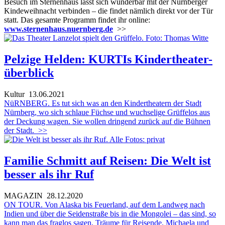
Besuch im Sternenhaus lässt sich wunderbar mit der Nürnberger
Kindeweihnacht verbinden – die findet nämlich direkt vor der Tür
statt. Das gesamte Programm findet ihr online:
www.sternenhaus.nuernberg.de
>>
Pelzige Helden: KURTIs Kindertheater-
überblick
Kultur
13.06.2021
NüRNBERG. Es tut sich was an den Kindertheatern der Stadt
Nürnberg, wo sich schlaue Füchse und wuchselige Grüffelos aus
der Deckung wagen. Sie wollen dringend zurück auf die Bühnen
der Stadt.
>>
Familie Schmitt auf Reisen: Die Welt ist
besser als ihr Ruf
MAGAZIN
28.12.2020
ON TOUR. Von Alaska bis Feuerland, auf dem Landweg nach
Indien und über die Seidenstraße bis in die Mongolei – das sind, so
kann man das fraglos sagen, Träume für Reisende. Michaela und