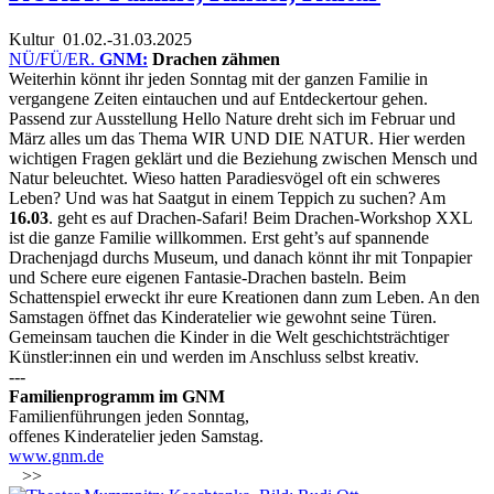
Kultur
01.02.-31.03.2025
NÜ/FÜ/ER.
GNM:
Drachen zähmen
Weiterhin könnt ihr jeden Sonntag mit der ganzen Familie in
vergangene Zeiten eintauchen und auf Entdeckertour gehen.
Passend zur Ausstellung Hello Nature dreht sich im Februar und
März alles um das Thema WIR UND DIE NATUR. Hier werden
wichtigen Fragen geklärt und die Beziehung zwischen Mensch und
Natur beleuchtet. Wieso hatten Paradiesvögel oft ein schweres
Leben? Und was hat Saatgut in einem Teppich zu suchen? Am
16.03
. geht es auf Drachen-Safari! Beim Drachen-Workshop XXL
ist die ganze Familie willkommen. Erst geht’s auf spannende
Drachenjagd durchs Museum, und danach könnt ihr mit Tonpapier
und Schere eure eigenen Fantasie-Drachen basteln. Beim
Schattenspiel erweckt ihr eure Kreationen dann zum Leben. An den
Samstagen öffnet das Kinderatelier wie gewohnt seine Türen.
Gemeinsam tauchen die Kinder in die Welt geschichtsträchtiger
Künstler:innen ein und werden im Anschluss selbst kreativ.
---
Familienprogramm im GNM
Familienführungen jeden Sonntag,
offenes Kinderatelier jeden Samstag.
www.gnm.de
>>