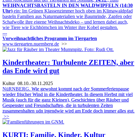
WEIHNACHTSBASTELN IN DEN WALDWIPFELN (14:30
Uhr)
ein: Im Grünen Klassenzimmer hoch oben im Klimawaldpfad
basteln Familien aus Naturmaterialien wie Baumrinde, Zapfen oder
Schafwolle ihre eigene Weihnachtsdeko – und lernen dabei auch,
wie Tiere wie Eichhörnchen im Winter ihre Kobel gestalten.
---
Vorweihnachtliches Programm im Tiergarten
www.tiergarten.nuernberg.de
>>
Kindertheater: Turbulente ZEITEN, aber
das Ende wird gut
Kultur
08.10.-30.11.2025
NüRNBERG.
Wie gewohnt kommt nach der Sommerferienpause
wieder frischer Wind in die Kindertheater. In diesem Herbst mit viel
Musik (auch für die ganz Kleinen), Geschichten über Räuber und
Gespenster und Freundschaften, die in turbulenten Zeiten
zusammenhalten udn irgendwie wird am Ende doch immer alles gut.
>>
KURTI: Familie, Kinder, Kultur