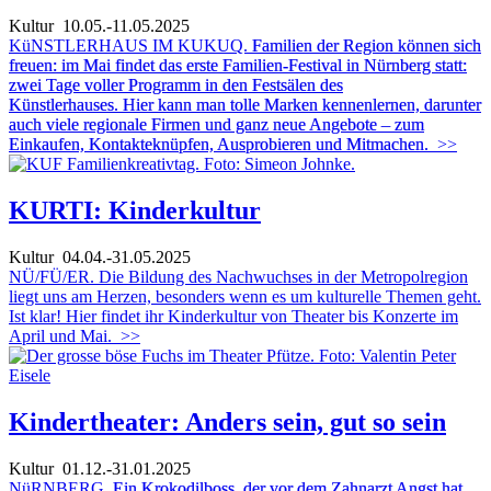
Kultur
10.05.-11.05.2025
KüNSTLERHAUS IM KUKUQ.
Familien der Region können sich
freuen: im Mai findet das erste Familien-Festival in Nürnberg statt:
zwei Tage voller Programm in den Festsälen des
Künstlerhauses.
Hier kann man tolle Marken kennenlernen, darunter
auch viele regionale Firmen und ganz neue Angebote – zum
Einkaufen, Kontakteknüpfen, Ausprobieren und Mitmachen.
>>
KURTI: Kinderkultur
Kultur
04.04.-31.05.2025
NÜ/FÜ/ER. Die Bildung des Nachwuchses in der Metropolregion
liegt uns am Herzen, besonders wenn es um kulturelle Themen geht.
Ist klar! Hier findet ihr Kinderkultur von Theater bis Konzerte im
April und Mai.
>>
Kindertheater: Anders sein, gut so sein
Kultur
01.12.-31.01.2025
NüRNBERG.
Ein Krokodilboss, der vor dem Zahnarzt Angst hat,