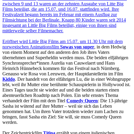
zwischen 9 und 13 waren an der zehnten Ausgabe von Litte Big
Films beteiligt, die am 15.07. und 16.07. stattfinden wird. Ihre
Festivalzeit begann bereits im Februar mit einem Ausflug zur
Filmsichtung bei der Berlinale. Knapp 80 Kinder waren seit 2014
insgesamt an Little Big Films beteiligt, einige von ihnen sind
mittlerweile selber Filmemacher.
Eröffnet wird Little Big Films am 15.07. um 11.30 Uhr mit dem
norwegischen Animationsfilm
Sowas von super
, in dem Hedwig
von einem Moment auf den anderen den Job ihres Vaters
übernehmen und Superheldin werden muss. Die beiden elfjährigen
Synchronsprecher*innen Aurelia van Cauwelaert und Hans
Heinrich Hünnebeck kommen für das Festival nach Nürnberg.
Genauso wie Rosa von Leeuwen, der Hauptdarstellerin im Film
Kiddo
. Der handelt von der elfährigen Lu, die in einer Wohngruppe
lebt, weil ihr Mutter eine berühmte Schauspielerin in Hollywood ist.
Eines Tages taucht sie wieder auf und die beiden starten einen
abenteuerlichen Roadtrip nach Polen. Ein sehr ernstes Thema
verhandelt der Film mit dem Titel
Comedy Queen
: Die 13-jährige
Sasha ist wütend auf ihre Mutter – weil sie sich das Leben
genommen hat. Um ihren Vater trotzdem wieder zum Lachen zu
bringen, fasst Sasha ein Ziel: Sie will, sie muss Comedy Queen
werden.
Der Zeichentrickfilm
Titina
erzählt von einem italienischen