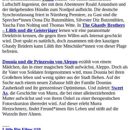
Luftschiff-Ingenieur, der mit dem Abenteurer Roald Amundsen und
der titelgebenden Hündin zum Nordpol aufbricht. Die deutsche
Synchronfassung feiert in Nürnberg Premiere, zu Gast sind die
Sprecher*innen Oona Diz Butzmühlen, Silvestre Diz Butzmühlen,
Yascha Finn Nolting und Thomas Witte. In
The Ghastly Brothers
– Lilith und die Geisterjäger
lernen wir eine paranormale
Detektivin kennen, die gegen ihren Willen aufs Internat geschickt
wird. Dort spukt es natürlich, doch zusammen mit den kauzigen
Ghastly Brüdern kann Lilith ihre Mitschüler*innen von dieser Plage
befreien.
Dounia und die Prinzessin von Aleppo
erzählt von einem
Mädchen, das in einer magischen Stadt aufwächst, Aleppo. Doch als
ihr Vater von Soldaten festgenommen wird, muss Dounia bei ihren
Großeltern leben und wenig später aus der Stadt fliehen. Auf der
Suche nach einem neuen Zuhause hilft der Familie Dounias
Zauberkraft und ihr grenzenloser Optimismus. Und zuletzt:
Sweet
As
, die Geschichte von Murra, die bei einer alleinerziehenden
Mutter aufwächst und von ihrem Onkel zu einer therapeutischen
Fotoexkursion überredet wird. Auf dieser erlebt Murra
Herzschmerz, findet Freund*innen fürs Leben und stößt auf die
Wurzeln ihrer Ahnen.
___
Little Big Films #10