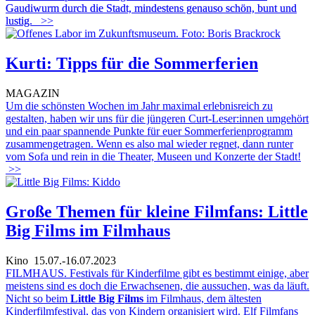
Gaudiwurm durch die Stadt, mindestens genauso schön, bunt und
lustig.
>>
Kurti: Tipps für die Sommerferien
MAGAZIN
Um die schönsten Wochen im Jahr maximal erlebnisreich zu
gestalten, haben wir uns für die jüngeren Curt-Leser:innen umgehört
und ein paar spannende Punkte für euer Sommerferienprogramm
zusammengetragen. Wenn es also mal wieder regnet, dann runter
vom Sofa und rein in die Theater, Museen und Konzerte der Stadt!
>>
Große Themen für kleine Filmfans: Little
Big Films im Filmhaus
Kino
15.07.-16.07.2023
FILMHAUS. Festivals für Kinderfilme gibt es bestimmt einige, aber
meistens sind es doch die Erwachsenen, die aussuchen, was da läuft.
Nicht so beim
Little Big Films
im Filmhaus, dem ältesten
Kinderfilmfestival, das von Kindern organisiert wird. Elf Filmfans