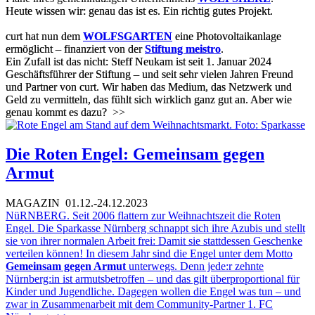
Heute wissen wir: genau das ist es. Ein richtig gutes Projekt.
curt hat nun dem
WOLFSGARTEN
eine Photovoltaikanlage
ermöglicht – finanziert von der
Stiftung meistro
.
Ein Zufall ist das nicht: Steff Neukam ist seit 1. Januar 2024
Geschäftsführer der Stiftung – und seit sehr vielen Jahren Freund
und Partner von curt. Wir haben das Medium, das Netzwerk und
Geld zu vermitteln, das fühlt sich wirklich ganz gut an. Aber wie
genau kommt es dazu?
>>
Die Roten Engel: Gemeinsam gegen
Armut
MAGAZIN
01.12.-24.12.2023
NüRNBERG. Seit 2006 flattern zur Weihnachtszeit die Roten
Engel. Die Sparkasse Nürnberg schnappt sich ihre Azubis und stellt
sie von ihrer normalen Arbeit frei: Damit sie stattdessen Geschenke
verteilen können! In diesem Jahr sind die Engel unter dem Motto
Gemeinsam gegen Armut
unterwegs. Denn jede:r zehnte
Nürnberg:in ist armutsbetroffen – und das gilt überproportional für
Kinder und Jugendliche. Dagegen wollen die Engel was tun – und
zwar in Zusammenarbeit mit dem Community-Partner 1. FC