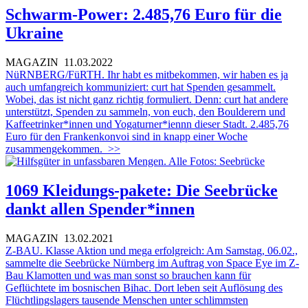
Schwarm-Power: 2.485,76 Euro für die
Ukraine
MAGAZIN
11.03.2022
NüRNBERG/FüRTH. Ihr habt es mitbekommen, wir haben es ja
auch umfangreich kommuniziert: curt hat Spenden gesammelt.
Wobei, das ist nicht ganz richtig formuliert. Denn: curt hat andere
unterstützt, Spenden zu sammeln, von euch, den Boulderern und
Kaffeetrinker*innen und Yogaturner*iennn dieser Stadt. 2.485,76
Euro für den Frankenkonvoi sind in knapp einer Woche
zusammengekommen.
>>
1069 Kleidungs-pakete: Die Seebrücke
dankt allen Spender*innen
MAGAZIN
13.02.2021
Z-BAU. Klasse Aktion und mega erfolgreich: Am Samstag, 06.02.,
sammelte die Seebrücke Nürnberg im Auftrag von Space Eye im Z-
Bau Klamotten und was man sonst so brauchen kann für
Geflüchtete im bosnischen Bihac. Dort leben seit Auflösung des
Flüchtlingslagers tausende Menschen unter schlimmsten