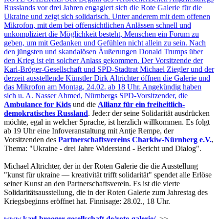
Russlands vor drei Jahren engagiert sich die Rote Galerie für die
Ukraine und zeigt sich solidarisch. Unter anderem mit dem offenen
Mikrofon, mit dem bei offensichtlichen Anlässen schnell und
unkompliziert die Möglichkeit besteht, Menschen ein Forum zu
geben, um mit Gedanken und Gefühlen nicht allein zu sein. Nach
den jüngsten und skandalösen Äußerungen Donald Trumps über
den Krieg ist ein solcher Anlass gekommen. Der Vorsitzende der
Karl-Bröger-Gesellschaft und SPD-Stadtrat Michael Ziegler und der
derzeit ausstellende Künstler Dirk Altrichter öffnen die Galerie und
das Mikrofon am Montag, 24.02. ab 18 Uhr. Angekündig haben
sich u. A. Nasser Ahmed, Nürnbergs SPD-Vorsitzender, die
Ambulance for Kids
und die
Allianz für ein freiheitlich-
demokratisches Russland
. Jede:r der seine Solidarität ausdrücken
möchte, egal in welcher Sprache, ist herzlich willkommen. Es folgt
ab 19 Uhr eine Infoveranstaltung mit Antje Rempe, der
Vorsitzenden des
Partnerschaftsvereins Charkiw-Nürnberg e.V.
,
Thema: "Ukraine - drei Jahre Widerstand - Bericht und Dialog".
Michael Altrichter, der in der Roten Galerie die die Ausstellung
"kunst für ukraine — kreativität trifft solidarität" spendet alle Erlöse
seiner Kunst an den Partnerschaftsverein. Es ist die vierte
Solidaritätsausstellung, die in der Roten Galerie zum Jahrestag des
Kriegsbeginns eröffnet hat. Finnisage: 28.02., 18 Uhr.
www.karl-broeger-gesellschaft.de/rote-galerie/
>>