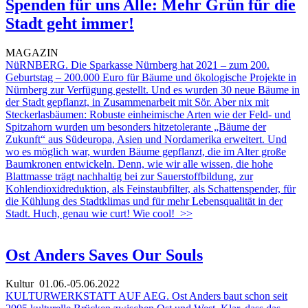
Spenden für uns Alle: Mehr Grün für die
Stadt geht immer!
MAGAZIN
NüRNBERG. Die Sparkasse Nürnberg hat 2021 – zum 200.
Geburtstag – 200.000 Euro für Bäume und ökologische Projekte in
Nürnberg zur Verfügung gestellt. Und es wurden 30 neue Bäume in
der Stadt gepflanzt, in Zusammenarbeit mit Sör. Aber nix mit
Steckerlasbäumen: Robuste einheimische Arten wie der Feld- und
Spitzahorn wurden um besonders hitzetolerante „Bäume der
Zukunft“ aus Südeuropa, Asien und Nordamerika erweitert. Und
wo es möglich war, wurden Bäume gepflanzt, die im Alter große
Baumkronen entwickeln. Denn, wie wir alle wissen, die hohe
Blattmasse trägt nachhaltig bei zur Sauerstoffbildung, zur
Kohlendioxidreduktion, als Feinstaubfilter, als Schattenspender, für
die Kühlung des Stadtklimas und für mehr Lebensqualität in der
Stadt. Huch, genau wie curt! Wie cool!
>>
Ost Anders Saves Our Souls
Kultur
01.06.-05.06.2022
KULTURWERKSTATT AUF AEG. Ost Anders baut schon seit