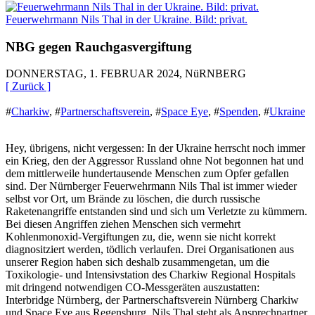
Feuerwehrmann Nils Thal in der Ukraine. Bild: privat.
NBG gegen Rauchgasvergiftung
DONNERSTAG, 1. FEBRUAR 2024, NüRNBERG
[ Zurück ]
#
Charkiw
,
#
Partnerschaftsverein
,
#
Space Eye
,
#
Spenden
,
#
Ukraine
Hey, übrigens, nicht vergessen: In der Ukraine herrscht noch immer
ein Krieg, den der Aggressor Russland ohne Not begonnen hat und
dem mittlerweile hundertausende Menschen zum Opfer gefallen
sind. Der Nürnberger Feuerwehrmann Nils Thal ist immer wieder
selbst vor Ort, um Brände zu löschen, die durch russische
Raketenangriffe entstanden sind und sich um Verletzte zu kümmern.
Bei diesen Angriffen ziehen Menschen sich vermehrt
Kohlenmonoxid-Vergiftungen zu, die, wenn sie nicht korrekt
diagnositziert werden, tödlich verlaufen. Drei Organisationen aus
unserer Region haben sich deshalb zusammengetan, um die
Toxikologie- und Intensivstation des Charkiw Regional Hospitals
mit dringend notwendigen CO-Messgeräten auszustatten:
Interbridge Nürnberg, der Partnerschaftsverein Nürnberg Charkiw
und Space Eye aus Regensburg. Nils Thal steht als Ansprechpartner