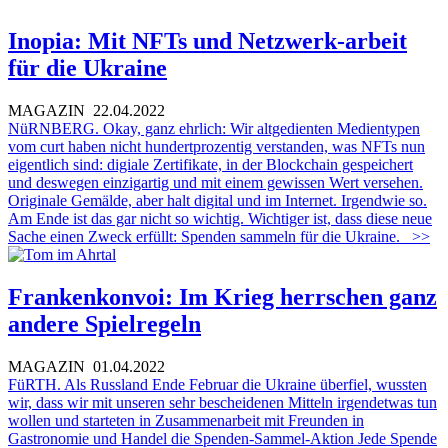
Inopia: Mit NFTs und Netzwerk-arbeit
für die Ukraine
MAGAZIN
22.04.2022
NüRNBERG. Okay, ganz ehrlich: Wir altgedienten Medientypen
vom curt haben nicht hundertprozentig verstanden, was NFTs nun
eigentlich sind: digiale Zertifikate, in der Blockchain gespeichert
und deswegen einzigartig und mit einem gewissen Wert versehen.
Originale Gemälde, aber halt digital und im Internet. Irgendwie so.
Am Ende ist das gar nicht so wichtig. Wichtiger ist, dass diese neue
Sache einen Zweck erfüllt: Spenden sammeln für die Ukraine.
>>
Frankenkonvoi: Im Krieg herrschen ganz
andere Spielregeln
MAGAZIN
01.04.2022
FüRTH. Als Russland Ende Februar die Ukraine überfiel, wussten
wir, dass wir mit unseren sehr bescheidenen Mitteln irgendetwas tun
wollen und starteten in Zusammenarbeit mit Freunden in
Gastronomie und Handel die Spenden-Sammel-Aktion Jede Spende