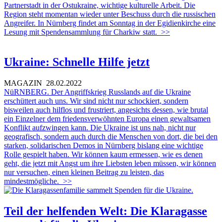
Partnerstadt in der Ostukraine, wichtige kulturelle Arbeit. Die
Region steht momentan wieder unter Beschuss durch die russischen
Angreifer. In Nürnberg findet am Sonntag in der Egidienkirche eine
Lesung mit Spendensammlung für Charkiw statt.
>>
Ukraine: Schnelle Hilfe jetzt
MAGAZIN
28.02.2022
NüRNBERG. Der Angriffskrieg Russlands auf die Ukraine
erschüttert auch uns. Wir sind nicht nur schockiert, sondern
bisweilen auch hilflos und frustriert, angesichts dessen, wie brutal
ein Einzelner dem friedensverwöhnten Europa einen gewaltsamen
Konflikt aufzwingen kann. Die Ukraine ist uns nah, nicht nur
geografisch, sondern auch durch die Menschen von dort, die bei den
starken, solidarischen Demos in Nürnberg bislang eine wichtige
Rolle gespielt haben. Wir können kaum ermessen, wie es denen
geht, die jetzt mit Angst um ihre Liebsten leben müssen, wir können
nur versuchen, einen kleinen Beitrag zu leisten, das
mindestmögliche.
>>
Teil der helfenden Welt: Die Klaragasse