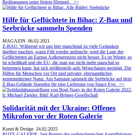
Bedingungen unter freiem Himmel.
>>
Hilfe für Geflüchtete in Bihac: Z-Bau und
Seebrücke sammeln Spenden
MAGAZIN
06.02.2021
Z-BAU. Während wir uns hier manchmal zu viele Gedanken
darüber machen, wann Fitti wieder aufmacht, wird die Lage der
Geflüchteten an Eurpas Außengrenzen nicht besser. Es ist Winter, es
ist scheißkalt und die EU, die man gar nicht mehr pauschal so
benennen kann, hat sich größtenteils aufs Wegschauen geeinigt. Die
Hilfen für Menschen vor Ort sind privater, ehrenamtlicher,
gemeinnütziger Natur. Am Samstag sammelt die Seebrücke auf dem
Z-Bau-Gelände Spenden für eine Lieferung von Space Eye.
>>
Solidarität mit der Ukraine: Offenes
Mikrofon vor der Roten Galerie
Kunst & Design
24.02.2025
ROTE GALERIE. Seit Beginn des verbrecherischen Angriffskriegs