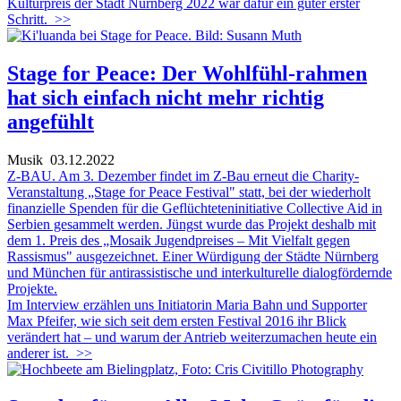
Kulturpreis der Stadt Nürnberg 2022 war dafür ein guter erster
Schritt.
>>
Stage for Peace: Der Wohlfühl-rahmen
hat sich einfach nicht mehr richtig
angefühlt
Musik
03.12.2022
Z-BAU. Am 3. Dezember findet im Z-Bau erneut die Charity-
Veranstaltung „Stage for Peace Festival" statt, bei der wiederholt
finanzielle Spenden für die Geflüchteteninitiative Collective Aid in
Serbien gesammelt werden. Jüngst wurde das Projekt deshalb mit
dem 1. Preis des „Mosaik Jugendpreises – Mit Vielfalt gegen
Rassismus" ausgezeichnet. Einer Würdigung der Städte Nürnberg
und München für antirassistische und interkulturelle dialogfördernde
Projekte.
Im Interview erzählen uns Initiatorin Maria Bahn und Supporter
Max Pfeifer, wie sich seit dem ersten Festival 2016 ihr Blick
verändert hat – und warum der Antrieb weiterzumachen heute ein
anderer ist.
>>