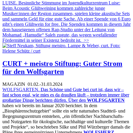
LUISE. Besinnliche Stimmung im Jugendkulturzentrum Luise:
Beim Acoustic Glühweining kommen zahlreiche junge
Musiker:innen der Region zusammen, spielen kleine akustische Sets
und sammeln Geld für eine gute Sache. Ab einer Spende von 6 Euro
gibt’s einen Glühwein for free. Die Spenden kommen in diesem Jahr
dem hauseigenen offenen Rap-Studio unter der Leitung von
Mohamad „Hamudie“ Saleh zugute, das wegen wegfallender
Fördermittel in seiner Existenz bedroht ist.
>>
CURT + meistro Stiftung: Guter Strom
für den Wolfsgarten
MAGAZIN
01.02.-31.03.2024
WOLFSGARTEN.
Das Schöne und Gute bei curt ist, dass wir –
fast schon egal, wie mies es da draußen läuft – trotzdem immer über
großartige Dinge berichten dürfen. Über den
WOLFSGARTEN
haben wir bereits im Januar 2020 berichtet. In dem
„Biosphärenschutzgebiet“ sollte ein sehr naturnahes Stadtteil- und
Begegnungszentrum entstehen, „ein öffentlicher Nachbarschafts-
und Nutzgarten für ökologische, nachhaltige und kulturelle Themen
und Projekte“, so beschrieben Silke und Phil Würzberger damals die
Pläne ihres gemeinnützigen Unternehmens
WOLFSHERZ
.