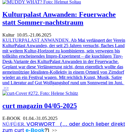
Kulturpalast Anwanden: Feuerwache
statt Sommer-nachtstraum
Kultur
10.05.-21.06.2025
KULTURPALAST ANWANDEN.
Ab Mai verlängert der Verein
KulturPalast Anwanden, der seit 25 Jahren versucht, flaches Land
mit weitem Kultur-Horizont zu kombinieren, sein verwegen bis
tollkühn erscheinendes Impro-Experiment – die kuschligen Tiny-
Desk-Variante des KulturPalast Anwanden in der Feuerwache.
Geplant war diese Verlängerung nicht, denn eigentlich wollte das
gemeinnützige Idealisten-Kollektiv in einem Ortsteil von Zirndorf
wieder an ein Festival wagen. Mit reichlich Kunst, Musik, Satire
und Literatur auf Gut Wolfgangshof rund um Sonnwend im Juni.
>>
curt magazin 04/05-2025
E-BOOK
01.04.-31.05.2025
VORWORT (… oder doch lieber direkt
NÜ/FÜ/ER.
zum curt
e-Book
?)
>>