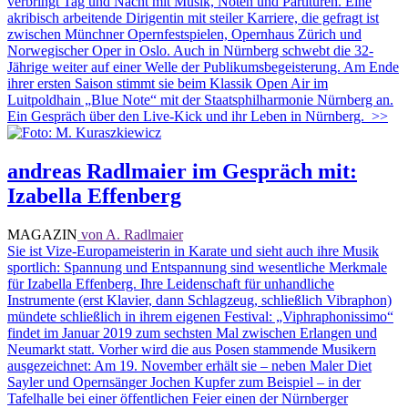
verbringt Tag und Nacht mit Musik, Noten und Partituren. Eine
akribisch arbeitende Dirigentin mit steiler Karriere, die gefragt ist
zwischen Münchner Opernfestspielen, Opernhaus Zürich und
Norwegischer Oper in Oslo. Auch in Nürnberg schwebt die 32-
Jährige weiter auf einer Welle der Publikumsbegeisterung. Am Ende
ihrer ersten Saison stimmt sie beim Klassik Open Air im
Luitpoldhain „Blue Note“ mit der Staatsphilharmonie Nürnberg an.
Ein Gespräch über den Live-Kick und ihr Leben in Nürnberg.
>>
andreas Radlmaier im Gespräch mit:
Izabella Effenberg
MAGAZIN
von A. Radlmaier
Sie ist Vize-Europameisterin in Karate und sieht auch ihre Musik
sportlich: Spannung und Entspannung sind wesentliche Merkmale
für Izabella Effenberg. Ihre Leidenschaft für unhandliche
Instrumente (erst Klavier, dann Schlagzeug, schließlich Vibraphon)
mündete schließlich in ihrem eigenen Festival: „Viphraphonissimo“
findet im Januar 2019 zum sechsten Mal zwischen Erlangen und
Neumarkt statt. Vorher wird die aus Posen stammende Musikern
ausgezeichnet: Am 19. November erhält sie – neben Maler Diet
Sayler und Opernsänger Jochen Kupfer zum Beispiel – in der
Tafelhalle bei einer öffentlichen Feier einen der Nürnberger