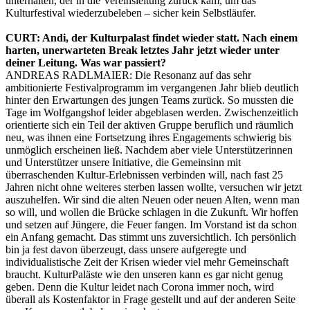
unterhalten, der in die Vereinsleitung zurück kam, um das
Kulturfestival wiederzubeleben – sicher kein Selbstläufer.
CURT: Andi, der Kulturpalast findet wieder statt. Nach einem
harten, unerwarteten Break letztes Jahr jetzt wieder unter
deiner Leitung. Was war passiert?
ANDREAS RADLMAIER: Die Resonanz auf das sehr
ambitionierte Festivalprogramm im vergangenen Jahr blieb deutlich
hinter den Erwartungen des jungen Teams zurück. So mussten die
Tage im Wolfgangshof leider abgeblasen werden. Zwischenzeitlich
orientierte sich ein Teil der aktiven Gruppe beruflich und räumlich
neu, was ihnen eine Fortsetzung ihres Engagements schwierig bis
unmöglich erscheinen ließ. Nachdem aber viele Unterstützerinnen
und Unterstützer unsere Initiative, die Gemeinsinn mit
überraschenden Kultur-Erlebnissen verbinden will, nach fast 25
Jahren nicht ohne weiteres sterben lassen wollte, versuchen wir jetzt
auszuhelfen. Wir sind die alten Neuen oder neuen Alten, wenn man
so will, und wollen die Brücke schlagen in die Zukunft. Wir hoffen
und setzen auf Jüngere, die Feuer fangen. Im Vorstand ist da schon
ein Anfang gemacht. Das stimmt uns zuversichtlich. Ich persönlich
bin ja fest davon überzeugt, dass unsere aufgeregte und
individualistische Zeit der Krisen wieder viel mehr Gemeinschaft
braucht. KulturPaläste wie den unseren kann es gar nicht genug
geben. Denn die Kultur leidet nach Corona immer noch, wird
überall als Kostenfaktor in Frage gestellt und auf der anderen Seite