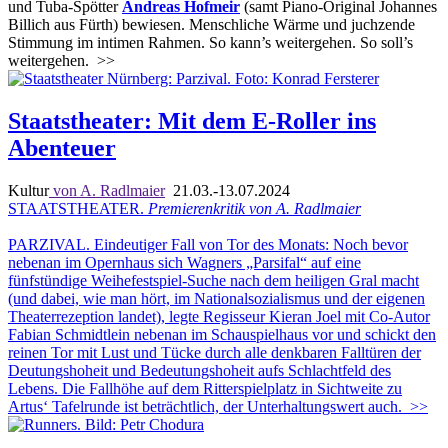
und Tuba-Spötter
Andreas Hofmeir
(samt Piano-Original Johannes
Billich aus Fürth) bewiesen. Menschliche Wärme und juchzende
Stimmung im intimen Rahmen. So kann’s weitergehen. So soll’s
weitergehen.
>>
Staatstheater: Mit dem E-Roller ins
Abenteuer
Kultur
von A. Radlmaier
21.03.-13.07.2024
STAATSTHEATER.
Premierenkritik von A. Radlmaier
PARZIVAL. Eindeutiger Fall von Tor des Monats: Noch bevor
nebenan im Opernhaus sich Wagners „Parsifal“ auf eine
fünfstündige Weihefestspiel-Suche nach dem heiligen Gral macht
(und dabei, wie man hört, im Nationalsozialismus und der eigenen
Theaterrezeption landet), legte Regisseur Kieran Joel mit Co-Autor
Fabian Schmidtlein nebenan im Schauspielhaus vor und schickt den
reinen Tor mit Lust und Tücke durch alle denkbaren Falltüren der
Deutungshoheit und Bedeutungshoheit aufs Schlachtfeld des
Lebens. Die Fallhöhe auf dem Ritterspielplatz in Sichtweite zu
Artus‘ Tafelrunde ist beträchtlich, der Unterhaltungswert auch.
>>