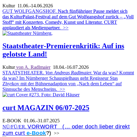
Kultur
11.06.-14.06.2026
GUT WOLFGANGSHOF.
Nach fünfjähriger Pause meldet sich
das KulturPalast-Festival auf dem Gut Wolfgangshof zurück – „Voll
Stoff“ mit Konzerten, Comedy, Kunst und Literatur. CURT
applaudiert als Medienpartner.
>>
Staatstheater-Premierenkritik: Auf ins
gelotste Land!
Kultur
von A. Radlmaier
18.04.-16.07.2026
STAATSTHEATER.
Von Andreas Radlmaier.
War da was? Kommt
da was? Im Nürnberger Schauspielhaus geht Regisseur Stas
Zhyrkov mit der Bühnenadaption von „Nach dem Leben“ auf
Sinnsuche des Menschseins.
>>
curt MAGAZIN 06/07-2025
E-BOOK
01.06.-31.07.2025
VORWORT (… oder doch lieber direkt
NÜ/FÜ/ER.
zum curt
e-Book
?)
>>