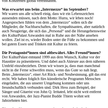
von Konzernen global vereinnahmt.
Was erwartet uns beim „Intermezzo“ im September?
Wir waren uns alle schnell einig, dass wir ein Lebenszeichen
aussenden müssen, nach dem Motto: Hurra, wir leben noch!
Angesprochen fühlen von dem „Intermezzo“ sollen sich die
Mitglieder, die Nachbarschaften, die Sympathisanten, aber natürlich
auch Neugierige, die sich das „Personal“ und die Herangehensweise
des KulturPalast Anwanden mal in Ruhe aus der Nähe ansehen
wollen. Ziel ist es, wieder Boden unter die Füße zu bekommen und
bei gutem Essen und Trinken mit Kultur zu feiern.
Die Protagonist*innen sind altbewährt. Alles Freund*innen?
Der KulturPalast entstand 1999 aus dem Wunsch, Kultur vor der
Haustüre zu präsentieren. Und dabei auch Akteure aus dem näheren
Umfeld einzubeziehen. Denn wir wissen ja, dass man manchmal
nicht in die Ferne schweifen muss, wenn das Gute so nah liegt.
Beim „Intermezzo“, einer Art Rück- und Neubesinnung, gilt das erst
recht. Wir haben folglich fürs künstlerische Programm Menschen
eingeladen, die aus unserer Umgebung kommen oder uns
freundschaftlich verbunden sind. Dirk Hess zum Beispiel, der
Sänger und Gitarrist von John Q. Irritated, lebt nicht weit entfernt
von Anwanden, der Jazz-Pianist Budde Thiem wohnt seit
Jahrzehnten hier.