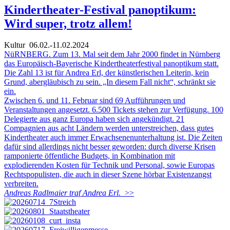
Kindertheater-Festival panoptikum:
Wird super, trotz allem!
Kultur
06.02.-11.02.2024
NüRNBERG. Zum 13. Mal seit dem Jahr 2000 findet in Nürnberg
das Europäisch-Bayerische Kindertheaterfestival panoptikum statt.
Die Zahl 13 ist für Andrea Erl, der künstlerischen Leiterin, kein
Grund, abergläubisch zu sein. „In diesem Fall nicht“, schränkt sie
ein.
Zwischen 6. und 11. Februar sind 69 Aufführungen und
Veranstaltungen angesetzt. 6.500 Tickets stehen zur Verfügung. 100
Delegierte aus ganz Europa haben sich angekündigt. 21
Compagnien aus acht Ländern werden unterstreichen, dass gutes
Kindertheater auch immer Erwachsenenunterhaltung ist. Die Zeiten
dafür sind allerdings nicht besser geworden: durch diverse Krisen
ramponierte öffentliche Budgets, in Kombination mit
explodierenden Kosten für Technik und Personal, sowie Europas
Rechtspopulisten, die auch in dieser Szene hörbar Existenzangst
verbreiten.
Andreas Radlmaier traf Andrea Erl.
>>