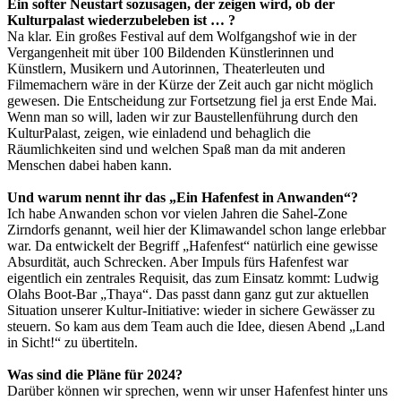
Ein softer Neustart sozusagen, der zeigen wird, ob der
Kulturpalast wiederzubeleben ist … ?
Na klar. Ein großes Festival auf dem Wolfgangshof wie in der
Vergangenheit mit über 100 Bildenden Künstlerinnen und
Künstlern, Musikern und Autorinnen, Theaterleuten und
Filmemachern wäre in der Kürze der Zeit auch gar nicht möglich
gewesen. Die Entscheidung zur Fortsetzung fiel ja erst Ende Mai.
Wenn man so will, laden wir zur Baustellenführung durch den
KulturPalast, zeigen, wie einladend und behaglich die
Räumlichkeiten sind und welchen Spaß man da mit anderen
Menschen dabei haben kann.
Und warum nennt ihr das „Ein Hafenfest in Anwanden“?
Ich habe Anwanden schon vor vielen Jahren die Sahel-Zone
Zirndorfs genannt, weil hier der Klimawandel schon lange erlebbar
war. Da entwickelt der Begriff „Hafenfest“ natürlich eine gewisse
Absurdität, auch Schrecken. Aber Impuls fürs Hafenfest war
eigentlich ein zentrales Requisit, das zum Einsatz kommt: Ludwig
Olahs Boot-Bar „Thaya“. Das passt dann ganz gut zur aktuellen
Situation unserer Kultur-Initiative: wieder in sichere Gewässer zu
steuern. So kam aus dem Team auch die Idee, diesen Abend „Land
in Sicht!“ zu übertiteln.
Was sind die Pläne für 2024?
Darüber können wir sprechen, wenn wir unser Hafenfest hinter uns