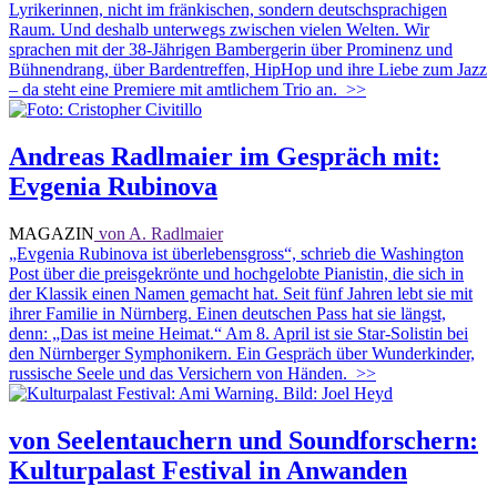
Lyrikerinnen, nicht im fränkischen, sondern deutschsprachigen
Raum. Und deshalb unterwegs zwischen vielen Welten. Wir
sprachen mit der 38-Jährigen Bambergerin über Prominenz und
Bühnendrang, über Bardentreffen, HipHop und ihre Liebe zum Jazz
– da steht eine Premiere mit amtlichem Trio an.
>>
Andreas Radlmaier im Gespräch mit:
Evgenia Rubinova
MAGAZIN
von A. Radlmaier
„Evgenia Rubinova ist überlebensgross“, schrieb die Washington
Post über die preisgekrönte und hochgelobte Pianistin, die sich in
der Klassik einen Namen gemacht hat. Seit fünf Jahren lebt sie mit
ihrer Familie in Nürnberg. Einen deutschen Pass hat sie längst,
denn: „Das ist meine Heimat.“ Am 8. April ist sie Star-Solistin bei
den Nürnberger Symphonikern. Ein Gespräch über Wunderkinder,
russische Seele und das Versichern von Händen.
>>
von Seelentauchern und Soundforschern:
Kulturpalast Festival in Anwanden