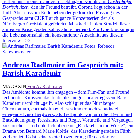
treffen uns an einem anderen Lieblingsort von ihr: im
Gostenhofer
Dorfschulzen
, den ihr Freund betreibt. Corona liegt schon in der
Luft. Aber dass am Ende neben der gedruckten Fassung des
Gesprächs samt CURT auch ganze Konzertserien der als
Nürnberger Großtalent gefeierten Musikerin in den Strudel dieser
surrealen Krise geraten sollte, ahnte niemand. Zur Überbrückung in
die Lebensnormalität ein konzentrierter Ausschnitt aus diesem
Interview:
>>
Andreas Radlmaier im Gespräch mit:
Barish Karademir
MAGAZIN
von A. Radlmaier
Das Ambiente kommt ihm entgegen – dem Film-Fan und Freund
technoider Kulissen, das findet der junge Theaterregisseur Barish
Karademir schlicht „geil“. Also schlägt er das Nürnberger
Cinemagnum, ehemals Imax, dieses immer noch schwindel
erregende Kino-Bergwerk, als Treffpunkt vor, um über Berlin und
Entschleunigung, Rassismus und Regie, Vorurteile und Vergnügen
zu sprechen. Und natürlich über eine „Rückkehr in die Wüste“, ein
Drama von Bernard-Marie Koltès, das Karademir gerade in Fürth
vorbereitet. Es ist seine vierte Inszenierung für das dortige