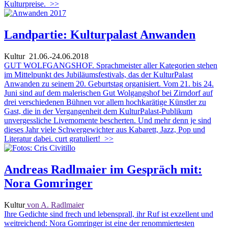
Kulturpreise.
>>
Landpartie: Kulturpalast Anwanden
Kultur
21.06.-24.06.2018
GUT WOLFGANGSHOF. Sprachmeister aller Kategorien stehen
im Mittelpunkt des Jubiläumsfestivals, das der KulturPalast
Anwanden zu seinem 20. Geburtstag organisiert. Vom 21. bis 24.
Juni sind auf dem malerischen Gut Wolgangshof bei Zirndorf auf
drei verschiedenen Bühnen vor allem hochkarätige Künstler zu
Gast, die in der Vergangenheit dem KulturPalast-Publikum
unvergessliche Livemomente bescherten. Und mehr denn je sind
dieses Jahr viele Schwergewichter aus Kabarett, Jazz, Pop und
Literatur dabei. curt gratuliert!
>>
Andreas Radlmaier im Gespräch mit:
Nora Gomringer
Kultur
von A. Radlmaier
Ihre Gedichte sind frech und lebensprall, ihr Ruf ist exzellent und
weitreichend: Nora Gomringer ist eine der renommiertesten