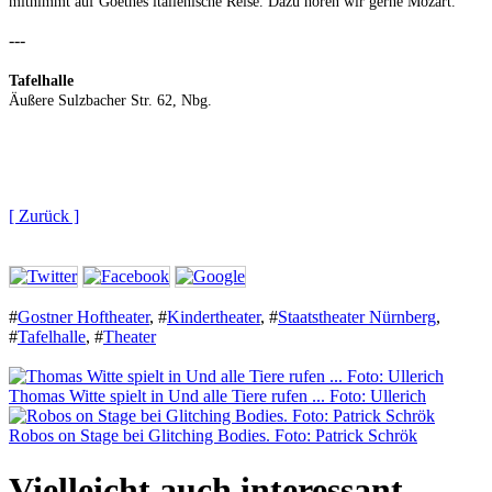
mitnimmt auf Goethes italienische Reise. Dazu hören wir gerne Mozart.
---
Tafelhalle
Äußere Sulzbacher Str. 62, Nbg.
[ Zurück ]
#
Gostner Hoftheater
,
#
Kindertheater
,
#
Staatstheater Nürnberg
,
#
Tafelhalle
,
#
Theater
Thomas Witte spielt in Und alle Tiere rufen ... Foto: Ullerich
Robos on Stage bei Glitching Bodies. Foto: Patrick Schrök
Vielleicht auch interessant...