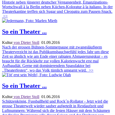
Historie neben jüngerer deutscher Vergangenheit, Emanzipations-
Wortschwall à la Berlin neben Küchen-Koloratur à la italiano. In der
Theaterkantine treffen sich Sugar und Cleopatra zum Pausen-Snack.
>>
So ein Theater ...
Kultur
von Dieter Stoll
01.09.2016
Nach der grossen Bühnen-Sommerpause mit zwangsläufigem
Theaterverzicht ist das Publikumsbauchgefühl jedes Jahr um diese
Zeit so ähnlich wie am Ende einer rabiaten Abmagerungskur – es
braucht für die Rückkehr zur vollen Kalorienwucht erst mal
Aufbaudiät. Gerne mit dominierendem Spassfaktor bei
„Theaterfesten“, wo das Volk tümlich umgarnt wird.
>>
So ein Theater ...
Kultur
von Dieter Stoll
01.06.2016
Schützenkönig, Fussballheld und Rock´n-Rollator - Jetzt wird die
grosse Theaterwelt wieder sauber aufgeteilt in Restlaufzeit und
Luftnummern: Während sich die festen Häuser mit dem Schäumen