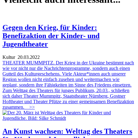
Gegen den Krieg, für Kinder:
Benefizaktion der Kinder- und
Jugendtheater
Kultur
20.03.2022
THEATER MUMMPITZ. Der Krieg in der Ukraine bestimmt nach
wie vor nicht nur die Nachrichtenprogramme, sondern auch einen
Gutteil des Kulturgeschehens. Viele Akteur*innen auch unserer
Region wollen nicht einfach zusehen und weitermachen wie
geplant, sondern ihre Fähigkeiten im Sinne des Friedens einsetzen.
Zum Welttag des Theaters für junges Publikum, 20.03., schließen
sich daher Theater Mummpitz, Staatstheater Nürnberg, Gostner
Hoftheater und Theater Pfütze zu einer gemeinsamen Benefizaktion
zusammen.
>>
An Kunst wachsen: Welttag des Theaters