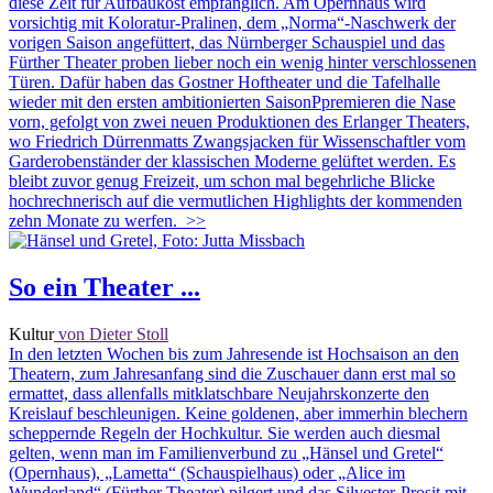
diese Zeit für Aufbaukost empfänglich. Am Opernhaus wird
vorsichtig mit Koloratur-Pralinen, dem „Norma“-Naschwerk der
vorigen Saison angefüttert, das Nürnberger Schauspiel und das
Fürther Theater proben lieber noch ein wenig hinter verschlossenen
Türen. Dafür haben das Gostner Hoftheater und die Tafelhalle
wieder mit den ersten ambitionierten SaisonPpremieren die Nase
vorn, gefolgt von zwei neuen Produktionen des Erlanger Theaters,
wo Friedrich Dürrenmatts Zwangsjacken für Wissenschaftler vom
Garderobenständer der klassischen Moderne gelüftet werden. Es
bleibt zuvor genug Freizeit, um schon mal begehrliche Blicke
hochrechnerisch auf die vermutlichen Highlights der kommenden
zehn Monate zu werfen.
>>
So ein Theater ...
Kultur
von Dieter Stoll
In den letzten Wochen bis zum Jahresende ist Hochsaison an den
Theatern, zum Jahresanfang sind die Zuschauer dann erst mal so
ermattet, dass allenfalls mitklatschbare Neujahrskonzerte den
Kreislauf beschleunigen. Keine goldenen, aber immerhin blechern
scheppernde Regeln der Hochkultur. Sie werden auch diesmal
gelten, wenn man im Familienverbund zu „Hänsel und Gretel“
(Opernhaus), „Lametta“ (Schauspielhaus) oder „Alice im
Wunderland“ (Fürther Theater) pilgert und das Silvester-Prosit mit