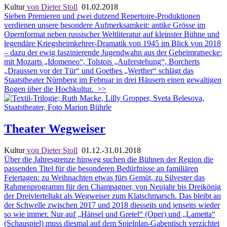
Kultur
von Dieter Stoll
01.02.2018
Sieben Premieren und zwei dutzend Repertoire-Produktionen
verdienen unsere besondere Aufmerksamkeit: antike Grösse im
Opernformat neben russischer Weltliteratur auf kleinster Bühne und
legendäre Kriegsheimkehrer-Dramatik von 1945 im Blick von 2018
– dazu der ewig faszinierende Jugendwahn aus der Geheimratsecke:
mit Mozarts „Idomeneo“, Tolstois „Auferstehung“, Borcherts
„Draussen vor der Tür“ und Goethes „Werther“ schlägt das
Staatstheater Nürnberg im Februar in drei Häusern einen gewaltigen
Bogen über die Hochkultur.
>>
Theater Wegweiser
Kultur
von Dieter Stoll
01.12.-31.01.2018
Über die Jahresgrenze hinweg suchen die Bühnen der Region die
passenden Titel für die besonderen Bedürfnisse an familiären
Feiertagen: zu Weihnachten etwas fürs Gemüt, zu Silvester das
Rahmenprogramm für den Champagner, von Neujahr bis Dreikönig
der Dreivierteltakt als Wegweiser zum Klatschmarsch. Das bleibt an
der Schwelle zwischen 2017 und 2018 diesseits und jenseits wieder
so wie immer. Nur auf „Hänsel und Gretel“ (Oper) und „Lametta“
(Schauspiel) muss diesmal auf dem Spielplan-Gabentisch verzichtet