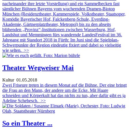
nacheinander ihre letzte Vorstellung) und ein Sammelbecken fast
sämtlicher Bühnen Bayerns vom wuchernden Dramen-Biotop
München (Residenztheater, Kammerspiele, Volkstheater, Staatsoper,
Komödie Bayerischer Hof, Falckenberg-Schule, Everding-
Akademie, Gärtnerplatztheater, Metropol) bis zu den abseits
blühenden „Provinz“-Institutionen zwischen Wasserburg, Hof,
Landshut und Memmingen fürs wandernde LandesFestival im 36.
Jahrgang mit Standort 2018 in Fürth: Im Juni sind die Spielplan-
Schwerpunkte der Region eindeutig fixiert und dabei so vielseitig
wie selten.
>>
Theater Wegweiser Mai
Kultur
01.05.2018
Zwei Friseure treten in diesem Monat auf die Bühne. Der eine bringt
die Frau an den Mann, der andere um die Ecke. Mit Haare
schneiden und Körperkult hat das nichts zu tun, aber dafür gibt es ja
Adeline Schebesch.
>>
So ein Theater ...