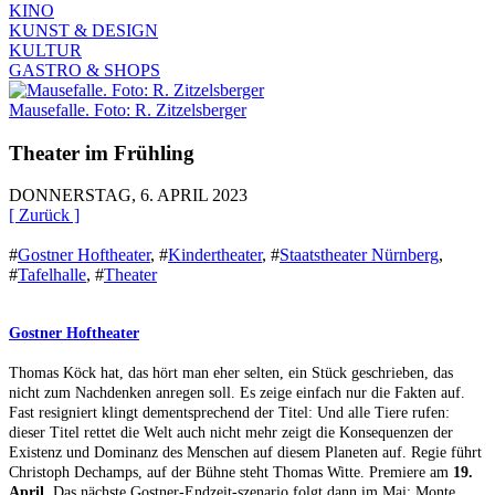
KINO
KUNST & DESIGN
KULTUR
GASTRO & SHOPS
Mausefalle. Foto: R. Zitzelsberger
Theater im Frühling
DONNERSTAG, 6. APRIL 2023
[ Zurück ]
#
Gostner Hoftheater
,
#
Kindertheater
,
#
Staatstheater Nürnberg
,
#
Tafelhalle
,
#
Theater
Gostner Hoftheater
Thomas Köck hat, das hört man eher selten, ein Stück geschrieben, das
nicht zum Nachdenken anregen soll. Es zeige einfach nur die Fakten auf.
Fast resigniert klingt dementsprechend der Titel: Und alle Tiere rufen:
dieser Titel rettet die Welt auch nicht mehr zeigt die Konsequenzen der
Existenz und Dominanz des Menschen auf diesem Planeten auf. Regie führt
Christoph Dechamps, auf der Bühne steht Thomas Witte. Premiere am
19.
April.
Das nächste Gostner-Endzeit-szenario folgt dann im Mai: Monte