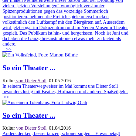
der finalen Premierenwelle dieser Saison und der Drohung von
vielen „letzten Vorstellungen“ womöglich versäumter
Spitzenproduktionen gegen das vorzeitige Sommerloch
positionieren, nehmen die Freilichtspiele unerschrocken
volkstümlich den Luftkampf mit den Biergärten auf. Ausserdem
wird jetzt sogar im Dokuzentrum und im Neuen Museum Theater
gespielt. Das Publikum ist hin- und hergerissen. Noch ist Juni und
da haben die Ganzjahresinstitutionen etwas mehr zu bieten als
andere.
>>
So ein Theater ...
Kultur
von Dieter Stoll
01.05.2016
In seinem Theaterwegweiser im Mai kommt uns Dieter Stoll
besonders lustig mit Beatles, Hofnarren und anderen Spaßvögeln.
>>
So ein Theater ...
Kultur
von Dieter Stoll
01.04.2016
Anders denken, besser tanzen, schöner singen – Etwas betagt