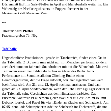
Dürrenmatt läuft im Salz+Pfeffer in April und Mai ebenfalls weiterhin. Ein
Welterfolg des Nachkriegstheaters, in Puppen übersetzt in der
Maskenwerkstatt Marianne Meinl.
---
Theater Salz+Pfeffer
Frauentorgraben 73, Nbg.
Tafelhalle
Ungewöhnliche Produktionen, gerade im Tanzbereich, finden einen Ort in
der Tafelhalle. Z.B., wenn man nicht nur mit Menschen performt, sondern
auch drei autonom fahrende Soundroboter mit auf die Bühne holt. Mit zwei
Tanzenden zusammen bilden die Robos in Alexandra Rauhs Tanz-
Performance mit Soundinstallation Glitching Bodies einen
Gesamtorganismus, der die Frage aufwirft, wer hier eigentlich von wem
beeinflusst wird. Am
21. und 22. April
nochmal anschauen. Und dann
gleich am 23. April wiederkommen, wenn der liebe Herr Egi Egersdörfer in
der Tafelhalle seine Geschichten aus dem Hinterhaus darbietet. Das
Ensemble Kontraste ist außerdem gleich zwei Mal zu Gast: Am
29.04
. mit
Debussy, Bartok und Ravel für vier Hände, an Klavier und Schlagwerk. Am
07.05
. dann lädt Schauspielerin Adeline Schebesch ins Dichtercafé, die uns