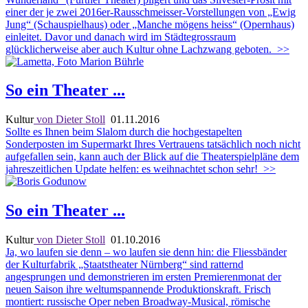
einer der je zwei 2016er-Rausschmeisser-Vorstellungen von „Ewig
Jung“ (Schauspielhaus) oder „Manche mögens heiss“ (Opernhaus)
einleitet. Davor und danach wird im Städtegrossraum
glücklicherweise aber auch Kultur ohne Lachzwang geboten.
>>
So ein Theater ...
Kultur
von Dieter Stoll
01.11.2016
Sollte es Ihnen beim Slalom durch die hochgestapelten
Sonderposten im Supermarkt Ihres Vertrauens tatsächlich noch nicht
aufgefallen sein, kann auch der Blick auf die Theaterspielpläne dem
jahreszeitlichen Update helfen: es weihnachtet schon sehr!
>>
So ein Theater ...
Kultur
von Dieter Stoll
01.10.2016
Ja, wo laufen sie denn – wo laufen sie denn hin: die Fliessbänder
der Kulturfabrik „Staatstheater Nürnberg“ sind ratternd
angesprungen und demonstrieren im ersten Premierenmonat der
neuen Saison ihre weltumspannende Produktionskraft. Frisch
montiert: russische Oper neben Broadway-Musical, römische