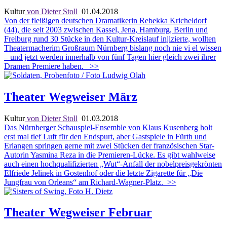
Kultur
von Dieter Stoll
01.04.2018
Von der fleißigen deutschen Dramatikerin Rebekka Kricheldorf
(44), die seit 2003 zwischen Kassel, Jena, Hamburg, Berlin und
Freiburg rund 30 Stücke in den Kultur-Kreislauf injizierte, wollten
Theatermacherim Großraum Nürnberg bislang noch nie vi el wissen
– und jetzt werden innerhalb von fünf Tagen hier gleich zwei ihrer
Dramen Premiere haben.
>>
Theater Wegweiser März
Kultur
von Dieter Stoll
01.03.2018
Das Nürnberger Schauspiel-Ensemble von Klaus Kusenberg holt
erst mal tief Luft für den Endspurt, aber Gastspiele in Fürth und
Erlangen springen gerne mit zwei Stücken der französischen Star-
Autorin Yasmina Reza in die Premieren-Lücke. Es gibt wahlweise
auch einen hochqualifizierten „Wut“-Anfall der nobelpreisgekrönten
Elfriede Jelinek in Gostenhof oder die letzte Zigarette für „Die
Jungfrau von Orleans“ am Richard-Wagner-Platz.
>>
Theater Wegweiser Februar