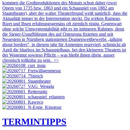
kommen die Großproduktionen des Monats schon daher (zwei
Opern von 1735 bzw. 1863 und ein Schauspiel von 1882 am
Staatstheater), aber der wahre Theaterfreund weiß natürlich, dass die
Aktualität immer in der Interpretation steckt. Da wirken Rameau,
Bizet und Ibsen erfahrungsgemäss oft ziemlich rüstig. Gegenwart
ohne solche Umwegrentabilität gibt es im intimeren Rahmen, denn
die Sieger-Uraufführung des auf Osteuropa fixierten und seit
Neuestem in Nürnberg stationierten Dramenwettbewerbs „talking
about borders“, in diesem jahr für Armenien reserviert, schmückt ab
April die bluebox im Schauspielhaus. bei den kleineren Theatern ist
der Wagemut sowieso Pflicht – was bleibt ihnen übrig, ausser
chronisch tollkühn zu sein.
>>
TERMIN
TIPPS