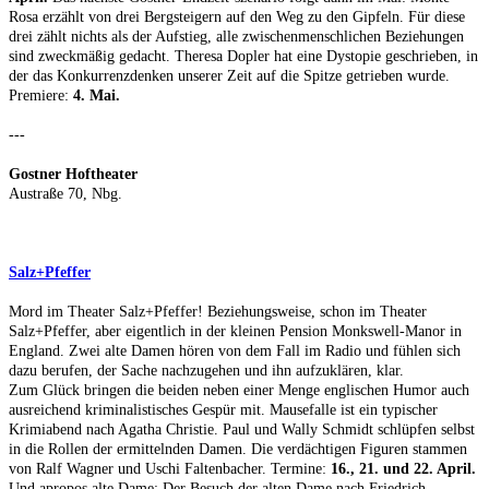
Rosa erzählt von drei Bergsteigern auf den Weg zu den Gipfeln. Für diese
drei zählt nichts als der Aufstieg, alle zwischenmenschlichen Beziehungen
sind zweckmäßig gedacht. Theresa Dopler hat eine Dystopie geschrieben, in
der das Konkurrenzdenken unserer Zeit auf die Spitze getrieben wurde.
Premiere:
4. Mai.
---
Gostner Hoftheater
Austraße 70, Nbg.
Salz+Pfeffer
Mord im Theater Salz+Pfeffer! Beziehungsweise, schon im Theater
Salz+Pfeffer, aber eigentlich in der kleinen Pension Monkswell-Manor in
England. Zwei alte Damen hören von dem Fall im Radio und fühlen sich
dazu berufen, der Sache nachzugehen und ihn aufzuklären, klar.
Zum Glück bringen die beiden neben einer Menge englischen Humor auch
ausreichend kriminalistisches Gespür mit. Mausefalle ist ein typischer
Krimiabend nach Agatha Christie. Paul und Wally Schmidt schlüpfen selbst
in die Rollen der ermittelnden Damen. Die verdächtigen Figuren stammen
von Ralf Wagner und Uschi Faltenbacher. Termine:
16., 21. und 22. April.
Und apropos alte Dame: Der Besuch der alten Dame nach Friedrich