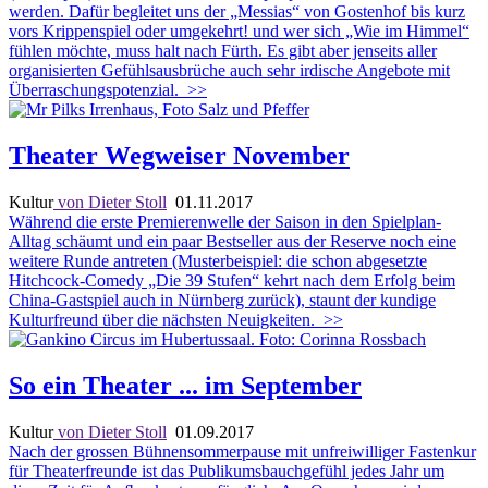
werden. Dafür begleitet uns der „Messias“ von Gostenhof bis kurz
vors Krippenspiel oder umgekehrt! und wer sich „Wie im Himmel“
fühlen möchte, muss halt nach Fürth. Es gibt aber jenseits aller
organisierten Gefühlsausbrüche auch sehr irdische Angebote mit
Überraschungspotenzial.
>>
Theater Wegweiser November
Kultur
von Dieter Stoll
01.11.2017
Während die erste Premierenwelle der Saison in den Spielplan-
Alltag schäumt und ein paar Bestseller aus der Reserve noch eine
weitere Runde antreten (Musterbeispiel: die schon abgesetzte
Hitchcock-Comedy „Die 39 Stufen“ kehrt nach dem Erfolg beim
China-Gastspiel auch in Nürnberg zurück), staunt der kundige
Kulturfreund über die nächsten Neuigkeiten.
>>
So ein Theater ... im September
Kultur
von Dieter Stoll
01.09.2017
Nach der grossen Bühnensommerpause mit unfreiwilliger Fastenkur
für Theaterfreunde ist das Publikumsbauchgefühl jedes Jahr um