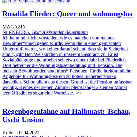
Rosalila Flieder: Queer und wohnungslos
MAGAZIN
NüRNBERG.
Text: Aleksander Beuermann
Ich kann mir nicht vorstellen, wie es manchen von meinen
Bewohner*innen gehen würde, wenn die in einer gemischten
Unterkunft wären, wo keiner darauf schaut, dass sie in Sicherheit
sind.“, gibt Ben Weiskirchen in unserem Gespräch zu. Er ist
Sozialpädagoge und arbeitet seit etwa einem Jahr bei Fliederlich.
Dort betreut er die Wohnungslosenberatung und -pension. Die
meisten Bewohnenden sind trans* Personen, für die herkömmliche
Angebote für Wohnungslose ein zu hohes Sicherheitsrisiko
darstellen. Schon allein aus diesem Grund ist die Pension unfassbar
wichtig. Keines der sieben Zimmer bleibt länger als einen Monat
leer. Oft gibt es sogar eine Warteliste.
>>
Regenbogenfahne auf Halbmast: Tschau,
Uschi Unsinn
Kultur
01.04.2022