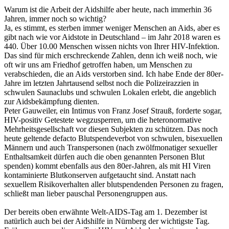
Warum ist die Arbeit der Aidshilfe aber heute, nach immerhin 36
Jahren, immer noch so wichtig?
Ja, es stimmt, es sterben immer weniger Menschen an Aids, aber es
gibt nach wie vor Aidstote in Deutschland – im Jahr 2018 waren es
440. Über 10.00 Menschen wissen nichts von Ihrer HIV-Infektion.
Das sind für mich erschreckende Zahlen, denn ich weiß noch, wie
oft wir uns am Friedhof getroffen haben, um Menschen zu
verabschieden, die an Aids verstorben sind. Ich habe Ende der 80er-
Jahre im letzten Jahrtausend selbst noch die Polizeirazzien in
schwulen Saunaclubs und schwulen Lokalen erlebt, die angeblich
zur Aidsbekämpfung dienten.
Peter Gauweiler, ein Intimus von Franz Josef Strauß, forderte sogar,
HIV-positiv Getestete wegzusperren, um die heteronormative
Mehrheitsgesellschaft vor diesen Subjekten zu schützen. Das noch
heute geltende defacto Blutspendeverbot von schwulen, bisexuellen
Männern und auch Transpersonen (nach zwölfmonatiger sexueller
Enthaltsamkeit dürfen auch die oben genannten Personen Blut
spenden) kommt ebenfalls aus den 80er-Jahren, als mit HI Viren
kontaminierte Blutkonserven aufgetaucht sind. Anstatt nach
sexuellem Risikoverhalten aller blutspendenden Personen zu fragen,
schließt man lieber pauschal Personengruppen aus.
Der bereits oben erwähnte Welt-AIDS-Tag am 1. Dezember ist
natürlich auch bei der Aidshilfe in Nürnberg der wichtigste Tag.