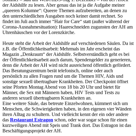
der Aidshilfe zu lesen. Aber genau das ist ja die Aufgabe meiner
„queeren Kolumne“: Queere Themen aufzubereiten, an denen zu
den unterschiedlichen Ausgaben noch keiner damit rechnet. So
findet im Juli auch immer “Hair for Care“ statt (außer während der
Corona-Ausnahmesituation): Haareschneiden zugunsten der AH am
Uhrenhäuschen vor der Lorenzkirche.
Heute steht die Arbeit der Aidshilfe auf verschiedenen Säulen. Da ist
z.B. die Öffentlichkeitsarbeit: Mehrmals im Jahr erscheint das
Magazin „Denkraum“ der Aidshilfe. Selbstverständlich geht es bei
der Öffentlichkeitsarbeit auch darum, Spendengelder zu generieren,
denn die Arbeit der AH wird nicht ausreichend öffentlich gefördert.
Das Beratungszentrum berät telefonisch, online oder auch
persönlich zu allen Fragen rund um die Themen HIV, Aids und
sonstige sexuell übertragbare Krankheiten. Der Checkpoint öffnet
seine Pforten Montag Abend von 18 bis 20 Uhr und bietet für
Männer, die Sex mit Männern haben, HIV Tests und Tests zu
anderen sexuell übertragbaren Krankheiten an.
Eine weitere Säule, das betreute Einzelwohnen, kümmert sich um
Menschen, die Schwierigkeiten haben, in den eigenen vier Wänden
ihren Alltag zu schultern. Und vielleicht kennt der ein oder andere
das
Restaurant Estragon
schon, oder war sogar schon für einen
kurzweiligen Abend mit Speis und Trank dort. Das Estragon ist das
Beschäftigungsprojekt der AH.