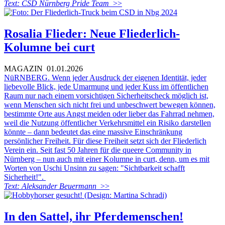
Text: CSD Nürnberg Pride Team
>>
Rosalia Flieder: Neue Fliederlich-
Kolumne bei curt
MAGAZIN
01.01.2026
NüRNBERG. Wenn jeder Ausdruck der eigenen Identität, jeder
liebevolle Blick, jede Umarmung und jeder Kuss im öffentlichen
Raum nur nach einem vorsichtigen Sicherheitscheck möglich ist,
wenn Menschen sich nicht frei und unbeschwert bewegen können,
bestimmte Orte aus Angst meiden oder lieber das Fahrrad nehmen,
weil die Nutzung öffentlicher Verkehrsmittel ein Risiko darstellen
könnte – dann bedeutet das eine massive Einschränkung
persönlicher Freiheit. Für diese Freiheit setzt sich der Fliederlich
Verein ein. Seit fast 50 Jahren für die queere Community in
Nürnberg – nun auch mit einer Kolumne in curt, denn, um es mit
Worten von Uschi Unsinn zu sagen: "Sichtbarkeit schafft
Sicherheit!".
Text: Aleksander Beuermann
>>
In den Sattel, ihr Pferdemenschen!