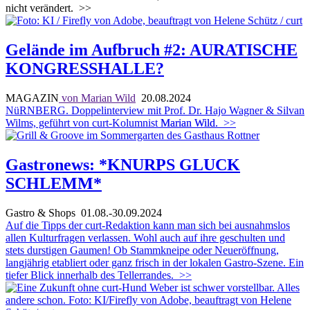
nicht verändert.
>>
Gelände im Aufbruch #2: AURATISCHE
KONGRESSHALLE?
MAGAZIN
von Marian Wild
20.08.2024
NüRNBERG. Doppelinterview mit Prof. Dr. Hajo Wagner & Silvan
Wilms, geführt von curt-Kolumnist
Marian Wild.
>>
Gastronews: *KNURPS GLUCK
SCHLEMM*
Gastro & Shops
01.08.-30.09.2024
Auf die Tipps der curt-Redaktion kann man sich bei ausnahmslos
allen Kulturfragen verlassen. Wohl auch auf ihre geschulten und
stets durstigen Gaumen! Ob Stammkneipe oder Neueröffnung,
langjährig etabliert oder ganz frisch in der lokalen Gastro-Szene. Ein
tiefer Blick innerhalb des Tellerrandes.
>>