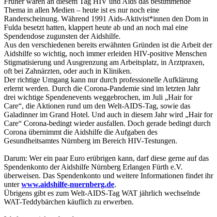
Früher waren an diesem Tag HIV und Aids das bestimmende
Thema in allen Medien – heute ist es nur noch eine
Randerscheinung. Während 1991 Aids-Aktivist*innen den Dom in
Fulda besetzt hatten, klappert heute ab und an noch mal eine
Spendendose zugunsten der Aidshilfe.
Aus den verschiedenen bereits erwähnten Gründen ist die Arbeit der
Aidshilfe so wichtig, noch immer erleiden HIV-positive Menschen
Stigmatisierung und Ausgrenzung am Arbeitsplatz, in Arztpraxen,
oft bei Zahnärzten, oder auch in Kliniken.
Der richtige Umgang kann nur durch professionelle Aufklärung
erlernt werden. Durch die Corona-Pandemie sind im letzten Jahr
drei wichtige Spendenevents weggebrochen, im Juli „Hair for
Care“, die Aktionen rund um den Welt-AIDS-Tag, sowie das
Galadinner im Grand Hotel. Und auch in diesem Jahr wird „Hair for
Care“ Corona-bedingt wieder ausfallen. Doch gerade bedingt durch
Corona übernimmt die Aidshilfe die Aufgaben des
Gesundheitsamtes Nürnberg im Bereich HIV-Testungen.
Darum: Wer ein paar Euro erübrigen kann, darf diese gerne auf das
Spendenkonto der Aidshilfe Nürnberg Erlangen Fürth e.V.
überweisen. Das Spendenkonto und weitere Informationen findet ihr
unter
www.aidshilfe-nuernberg.de
.
Übrigens gibt es zum Welt-AIDS-Tag WAT jährlich wechselnde
WAT-Teddybärchen käuflich zu erwerben.