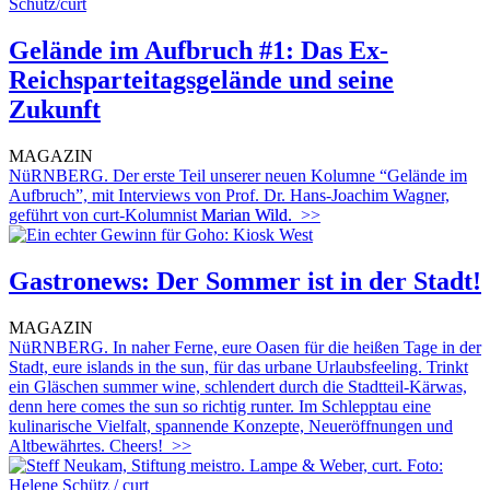
Gelände im Aufbruch #1: Das Ex-
Reichsparteitagsgelände und seine
Zukunft
MAGAZIN
NüRNBERG. Der erste Teil unserer neuen Kolumne “Gelände im
Aufbruch”, mit Interviews von Prof. Dr. Hans-Joachim Wagner,
geführt von curt-Kolumnist
Marian Wild.
>>
Gastronews: Der Sommer ist in der Stadt!
MAGAZIN
NüRNBERG. In naher Ferne, eure Oasen für die heißen Tage in der
Stadt, eure islands in the sun, für das urbane Urlaubsfeeling. Trinkt
ein Gläschen summer wine, schlendert durch die Stadtteil-Kärwas,
denn here comes the sun so richtig runter. Im Schlepptau eine
kulinarische Vielfalt, spannende Konzepte, Neueröffnungen und
Altbewährtes. Cheers!
>>