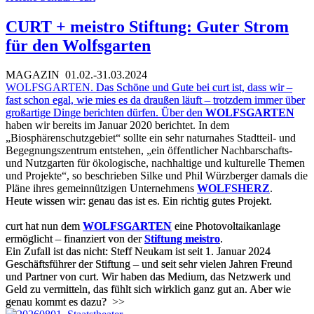
CURT + meistro Stiftung: Guter Strom
für den Wolfsgarten
MAGAZIN
01.02.-31.03.2024
WOLFSGARTEN.
Das Schöne und Gute bei curt ist, dass wir –
fast schon egal, wie mies es da draußen läuft – trotzdem immer über
großartige Dinge berichten dürfen. Über den
WOLFSGARTEN
haben wir bereits im Januar 2020 berichtet. In dem
„Biosphärenschutzgebiet“ sollte ein sehr naturnahes Stadtteil- und
Begegnungszentrum entstehen, „ein öffentlicher Nachbarschafts-
und Nutzgarten für ökologische, nachhaltige und kulturelle Themen
und Projekte“, so beschrieben Silke und Phil Würzberger damals die
Pläne ihres gemeinnützigen Unternehmens
WOLFSHERZ
.
Heute wissen wir: genau das ist es. Ein richtig gutes Projekt.
curt hat nun dem
WOLFSGARTEN
eine Photovoltaikanlage
ermöglicht – finanziert von der
Stiftung meistro
.
Ein Zufall ist das nicht: Steff Neukam ist seit 1. Januar 2024
Geschäftsführer der Stiftung – und seit sehr vielen Jahren Freund
und Partner von curt. Wir haben das Medium, das Netzwerk und
Geld zu vermitteln, das fühlt sich wirklich ganz gut an. Aber wie
genau kommt es dazu?
>>