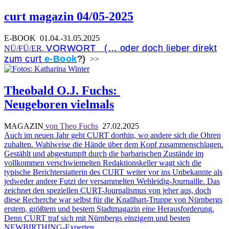
curt magazin 04/05-2025
E-BOOK
01.04.-31.05.2025
VORWORT (… oder doch lieber direkt
NÜ/FÜ/ER.
zum curt
e-Book
?)
>>
Theobald O.J. Fuchs:
Neugeboren vielmals
MAGAZIN
von Theo Fuchs
27.02.2025
Auch im neuen Jahr geht CURT dorthin, wo andere sich die Ohren
zuhalten. Wahlweise die Hände über dem Kopf zusammenschlagen.
Gestählt und abgestumpft durch die barbarischen Zustände im
vollkommen verschwiemelten Redaktionskeller wagt sich die
typische Berichterstatterin des CURT weiter vor ins Unbekannte als
jedweder andere Futzi der versammelten Wehleidig-Journaille. Das
zeichnet den speziellen CURT-Journalismus von jeher aus, doch
diese Recherche war selbst für die Knallhart-Truppe von Nürnbergs
erstem, größtem und bestem Stadtmagazin eine Herausforderung.
Denn CURT traf sich mit Nürnbergs einzigem und besten
NEWBIRTHING-Experten.