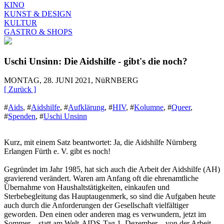
KINO
KUNST & DESIGN
KULTUR
GASTRO & SHOPS
Uschi Unsinn: Die Aidshilfe - gibt's die noch?
MONTAG, 28. JUNI 2021, NüRNBERG
[ Zurück ]
#
Aids
,
#
Aidshilfe
,
#
Aufklärung
,
#
HIV
,
#
Kolumne
,
#
Queer
,
#
Spenden
,
#
Uschi Unsinn
Kurz, mit einem Satz beantwortet: Ja, die Aidshilfe Nürnberg
Erlangen Fürth e. V. gibt es noch!
Gegründet im Jahr 1985, hat sich auch die Arbeit der Aidshilfe (AH)
gravierend verändert. Waren am Anfang oft die ehrenamtliche
Übernahme von Haushaltstätigkeiten, einkaufen und
Sterbebegleitung das Hauptaugenmerk, so sind die Aufgaben heute
auch durch die Anforderungen der Gesellschaft vielfältiger
geworden. Den einen oder anderen mag es verwundern, jetzt im
Sommer – statt am Welt-AIDS-Tag 1. Dezember – von der Arbeit