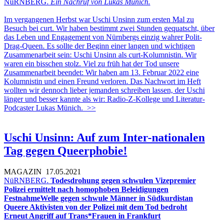
NüRNBERG.
Ein Nachruf von Lukas Münich.
Im vergangenen Herbst war Uschi Unsinn zum ersten Mal zu
Besuch bei curt. Wir haben bestimmt zwei Stunden gequatscht, über
das Leben und Engagement von Nürnbergs einzig wahrer Polit-
Drag-Queen. Es sollte der Beginn einer langen und wichtigen
Zusammenarbeit sein: Uschi Unsinn als curt-Kolumnistin. Wir
waren ein bisschen stolz. Viel zu früh hat der Tod unsere
Zusammenarbeit beendet: Wir haben am 13. Februar 2022 eine
Kolumnistin und einen Freund verloren. Das Nachwort im Heft
wollten wir dennoch lieber jemanden schreiben lassen, der Uschi
länger und besser kannte als wir: Radio-Z-Kollege und Literatur-
Podcaster Lukas Münich.
>>
Uschi Unsinn: Auf zum Inter-nationalen
Tag gegen Queerphobie!
MAGAZIN
17.05.2021
NüRNBERG.
Todesdrohung gegen schwulen Vizepremier
Polizei ermittelt nach homophoben Beleidigungen
FestnahmeWelle gegen schwule Männer in Südkurdistan
Queere Aktivisten von der Polizei mit dem Tod bedroht
Erneut Angriff auf Trans*Frauen in Frankfurt