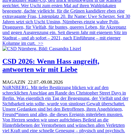
aufwändiges Make-Up, den Blick selbstbewusst in die Kamera
gerichtet. Wer Uschi zum ersten Mal auf ihren Wahlplakaten
begegnete, dachte vielleicht, für die Grünen kandidiere eben eine
extravagante Frau, Listenplatz 20. Ihr Name: Uwe Scherzer. Seit 30
Jahren setzt sich Uschi Unsinn, Nürnbergs einzig wahre Polit-
Dragqueen, für Vielfalt, für buntes, queeres Leben, für Akzeptanz
und gegen Ausgrenzung ein. Seit diesem Jahr mit eigenem Sitz im
Stadtrat – und ab sofort – 2021, nach Einführung – mit eigener
Kolumne im curt.
>>
CSD 2026: Wenn Hass angreift,
antworten wir mit Liebe
MAGAZIN
22.07.-09.08.2026
NüRNBERG. Mit tiefer Bestürzung blicken wir auf den
schrecklichen Anschlag am Rande des Christopher Street Days in
Berlin. Was eigentlich ein Tag der Begegnung, der Vielfalt und der
Sichtbarkeit sein sollte, wurde von sinnloser Gewalt überschattet.
Unsere Gedanken sind bei den Betroffenen, ihren Angehörigen,
Freund*innen und allen, die dieses Ereignis miterleben mussten.
Von Herzen senden wir unser aufrichtiges Beileid an die
Hinterbliebenen der Verstorbenen und wünschen allen Verletzten
viel Kraft und eine schnelle Genesung – physisch und psychisch.