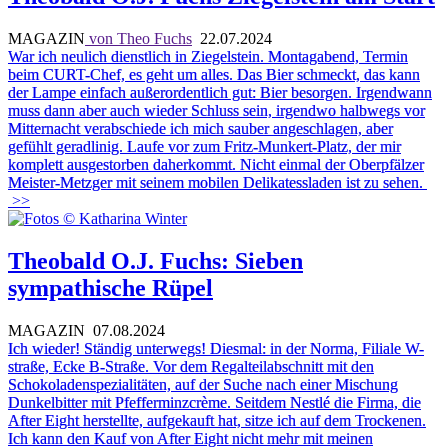
MAGAZIN
von Theo Fuchs
22.07.2024
War ich neulich dienstlich in Ziegelstein. Montagabend, Termin
beim CURT-Chef, es geht um alles. Das Bier schmeckt, das kann
der Lampe einfach außerordentlich gut: Bier besorgen. Irgendwann
muss dann aber auch wieder Schluss sein, irgendwo halbwegs vor
Mitternacht verabschiede ich mich sauber angeschlagen, aber
gefühlt geradlinig. Laufe vor zum Fritz-Munkert-Platz, der mir
komplett ausgestorben daherkommt. Nicht einmal der Oberpfälzer
Meister-Metzger mit seinem mobilen Delikatessladen ist zu sehen.
>>
Theobald O.J. Fuchs: Sieben
sympathische Rüpel
MAGAZIN
07.08.2024
Ich wieder! Ständig unterwegs! Diesmal: in der Norma, Filiale W-
straße, Ecke B-Straße. Vor dem Regalteilabschnitt mit den
Schokoladenspezialitäten, auf der Suche nach einer Mischung
Dunkelbitter mit Pfefferminzcrème. Seitdem Nestlé die Firma, die
After Eight herstellte, aufgekauft hat, sitze ich auf dem Trockenen.
Ich kann den Kauf von After Eight nicht mehr mit meinen