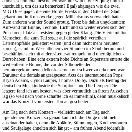
damals schon total bescheuert war, nur waren wir zu jung und zu
unschuldig, um das zu bemerken? Egal) abgingen wie die zwei
MiG-Düsenjäger, die eine Horde Freaks in den Ostteil der Stadt
gekarrt und in Kunstwerke gegen Militarismus verwandelt hatte.
Zum anderen war der Sound grottig. Trotz bis dahin ungekanntem
Aufwand für Bühne, Technik, Licht und so weiter erwies sich der
Potsdamer Platz als resistent gegen geilen Klang. Die Viertelmillion
Menschen, die zum Teil sogar auf die spärlich verteilten
Laternenpfähle geklettert waren (und dann nicht mehr herunter
kamen), stand im Wesentlichen vier Stunden im Staub herum und
beschäftigte sich mit andere-Leute-anrempeln und unerträglichen-
Durst-haben. Eine echt extrem hohe Dichte an Superstars enterte die
weit entfernte Bühne, die vor der Silhouette der
heruntergekommenen Mietskasernen nur schwer zu erkennen war.
Darunter die damals angesagtesten Acts des internationalen Pops:
Bryan Adams, Cyndi Lauper, Thomas Dolby. Dazu als Beitrag der
deutschen Musikindustrie die Scorpions und Ute Lemper. Die
letztere fand ich am besten, was aber vermutlich an ihrem Aussehen
lag (so weit nach vorne schaffte ich es immerhin!), denn musikalisch
war das Konzert vom ersten Ton an gescheitert.
Am Tag nach dem Konzert – vielleicht auch am Tag nach
irgendeinem Konzert, so genau kann ich die Dinge nicht mehr
auseinander halten, denn die Abläufe, Stimmungen, Kneipentouren
und Saufgelage ähnelten sich längst – am frühen Abend jedenfalls