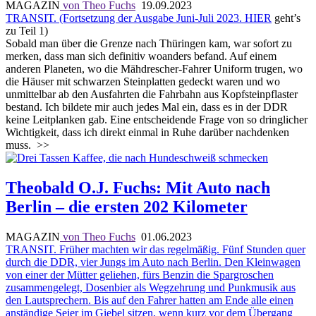
MAGAZIN
von Theo Fuchs
19.09.2023
TRANSIT. (Fortsetzung der Ausgabe Juni-Juli 2023.
HIER
geht’s
zu Teil 1)
Sobald man über die Grenze nach Thüringen kam, war sofort zu
merken, dass man sich definitiv woanders befand. Auf einem
anderen Planeten, wo die Mähdrescher-Fahrer Uniform trugen, wo
die Häuser mit schwarzen Steinplatten gedeckt waren und wo
unmittelbar ab den Ausfahrten die Fahrbahn aus Kopfsteinpflaster
bestand. Ich bildete mir auch jedes Mal ein, dass es in der DDR
keine Leitplanken gab. Eine entscheidende Frage von so dringlicher
Wichtigkeit, dass ich direkt einmal in Ruhe darüber nachdenken
muss.
>>
Theobald O.J. Fuchs: Mit Auto nach
Berlin – die ersten 202 Kilometer
MAGAZIN
von Theo Fuchs
01.06.2023
TRANSIT. Früher machten wir das regelmäßig. Fünf Stunden quer
durch die DDR, vier Jungs im Auto nach Berlin. Den Kleinwagen
von einer der Mütter geliehen, fürs Benzin die Spargroschen
zusammengelegt, Dosenbier als Wegzehrung und Punkmusik aus
den Lautsprechern. Bis auf den Fahrer hatten am Ende alle einen
anständige Seier im Giebel sitzen, wenn kurz vor dem Übergang