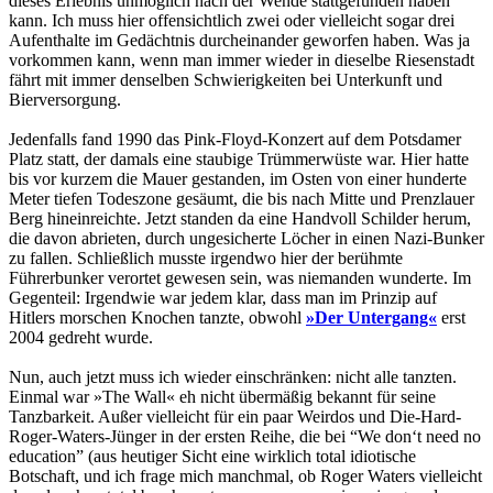
dieses Erlebnis unmöglich nach der Wende stattgefunden haben
kann. Ich muss hier offensichtlich zwei oder vielleicht sogar drei
Aufenthalte im Gedächtnis durcheinander geworfen haben. Was ja
vorkommen kann, wenn man immer wieder in dieselbe Riesenstadt
fährt mit immer denselben Schwierigkeiten bei Unterkunft und
Bierversorgung.
Jedenfalls fand 1990 das Pink-Floyd-Konzert auf dem Potsdamer
Platz statt, der damals eine staubige Trümmerwüste war. Hier hatte
bis vor kurzem die Mauer gestanden, im Osten von einer hunderte
Meter tiefen Todeszone gesäumt, die bis nach Mitte und Prenzlauer
Berg hineinreichte. Jetzt standen da eine Handvoll Schilder herum,
die davon abrieten, durch ungesicherte Löcher in einen Nazi-Bunker
zu fallen. Schließlich musste irgendwo hier der berühmte
Führerbunker verortet gewesen sein, was niemanden wunderte. Im
Gegenteil: Irgendwie war jedem klar, dass man im Prinzip auf
Hitlers morschen Knochen tanzte, obwohl
»Der Untergang«
erst
2004 gedreht wurde.
Nun, auch jetzt muss ich wieder einschränken: nicht alle tanzten.
Einmal war »The Wall« eh nicht übermäßig bekannt für seine
Tanzbarkeit. Außer vielleicht für ein paar Weirdos und Die-Hard-
Roger-Waters-Jünger in der ersten Reihe, die bei “We don‘t need no
education” (aus heutiger Sicht eine wirklich total idiotische
Botschaft, und ich frage mich manchmal, ob Roger Waters vielleicht