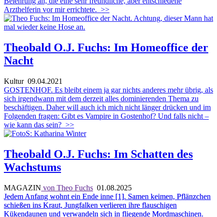
Belehrung an, die eine sehr freundliche, aber entschiedene
Arzthelferin vor mir errichtete.
>>
Theobald O.J. Fuchs: Im Homeoffice der
Nacht
Kultur
09.04.2021
GOSTENHOF. Es bleibt einem ja gar nichts anderes mehr übrig, als
sich irgendwann mit dem derzeit alles dominierenden Thema zu
beschäftigen. Daher will auch ich mich nicht länger drücken und im
Folgenden fragen: Gibt es Vampire in Gostenhof? Und falls nicht –
wie kann das sein?
>>
Theobald O.J. Fuchs: Im Schatten des
Wachstums
MAGAZIN
von Theo Fuchs
01.08.2025
Jedem Anfang wohnt ein Ende inne [1]. Samen keimen, Pflänzchen
schießen ins Kraut, Jungfalken verlieren ihre flauschigen
Kükendaunen und verwandeln sich in fliegende Mordmaschinen.