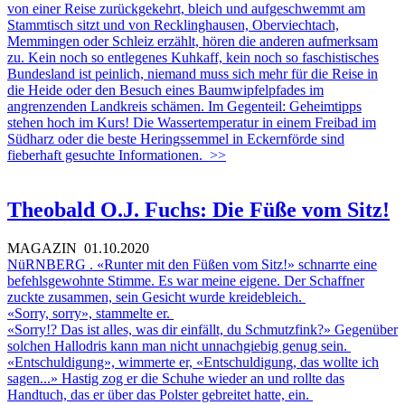
von einer Reise zurückgekehrt, bleich und aufgeschwemmt am
Stammtisch sitzt und von Recklinghausen, Oberviechtach,
Memmingen oder Schleiz erzählt, hören die anderen aufmerksam
zu. Kein noch so entlegenes Kuhkaff, kein noch so faschistisches
Bundesland ist peinlich, niemand muss sich mehr für die Reise in
die Heide oder den Besuch eines Baumwipfelpfades im
angrenzenden Landkreis schämen. Im Gegenteil: Geheimtipps
stehen hoch im Kurs! Die Wassertemperatur in einem Freibad im
Südharz oder die beste Heringssemmel in Eckernförde sind
fieberhaft gesuchte Informationen.
>>
Theobald O.J. Fuchs: Die Füße vom Sitz!
MAGAZIN
01.10.2020
NüRNBERG . «Runter mit den Füßen vom Sitz!» schnarrte eine
befehlsgewohnte Stimme. Es war meine eigene. Der Schaffner
zuckte zusammen, sein Gesicht wurde kreidebleich.
«Sorry, sorry», stammelte er.
«Sorry!? Das ist alles, was dir einfällt, du Schmutzfink?» Gegenüber
solchen Hallodris kann man nicht unnachgiebig genug sein.
«Entschuldigung», wimmerte er, «Entschuldigung, das wollte ich
sagen...» Hastig zog er die Schuhe wieder an und rollte das
Handtuch, das er über das Polster gebreitet hatte, ein.