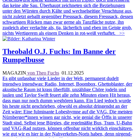
das keine alte Sau. Überhaupt zeichneten sich die Beziehungen
unter den Würsten durch Kälte und wechselseitige Verachtung aus,
nicht zuletzt geballt gegenüber Presssack, diesem Fresssack, dessen
schwartigen Rücken man zwar gerne als Tanzfläche nutze, ihn
zugleich aber verlachte als, tja, lächerlich und eben im Geiste grob,
nichts Wertigerem als einem Denken in rot-weiß verhaftet.
>>
Theobald O.J. Fuchs: Im Banne der
Rumpelbusse
MAGAZIN
von Theo Fuchs
01.12.2025
Es gibt unfassbar viele Lieder in der Welt, permanent dudelt
irgendwo irgendwas: Radio, Internet, Boombox, Ghettoblaster, der
akustische Raum ist krass überfüllt, unzählige Chöre jodeln und
jaulen und Taylor Swift feuert alle zehn Minuten einen Hit heraus,
dass man nur noch dumm weghören kann. Ein Lied jedoch wurde
bis heute nicht geschrieben, obwohl es absolut dringendst an der
Zeit wäre: Eine fulminante Lobeshymne auf die VAG. Die meisten
Nürnberger*innen wissen gar nicht, wie genial die Öffis in unserer
Stadt sind. Selbst jene Bürgies, die regelmäßig Bus, Tram, U-Bahn
und VAG-Rad nutzen, können offenbar nicht wirklich einschätzen,
wie gut wir es hier in der Nahverkehrs-Noris haben, denn nirgend-