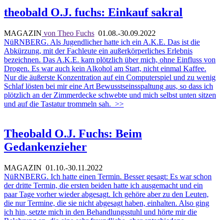
theobald O.J. fuchs: Einkauf sakral
MAGAZIN
von Theo Fuchs
01.08.-30.09.2022
NüRNBERG. Als Jugendlicher hatte ich ein A.K.E. Das ist die
Abkürzung, mit der Fachleute ein außerkörperliches Erlebnis
bezeichnen. Das A.K.E. kam plötzlich über mich, ohne Einfluss von
Drogen. Es war auch kein Alkohol am Start, nicht einmal Kaffee.
Nur die äußerste Konzentration auf ein Computerspiel und zu wenig
Schlaf lösten bei mir eine Art Bewusstseinsspaltung aus, so dass ich
plötzlich an der Zimmerdecke schwebte und mich selbst unten sitzen
und auf die Tastatur trommeln sah.
>>
Theobald O.J. Fuchs: Beim
Gedankenzieher
MAGAZIN
01.10.-30.11.2022
NüRNBERG. Ich hatte einen Termin. Besser gesagt: Es war schon
der dritte Termin, die ersten beiden hatte ich ausgemacht und ein
paar Tage vorher wieder abgesagt. Ich gehöre aber zu den Leuten,
die nur Termine, die sie nicht abgesagt haben, einhalten. Also ging
ich hin, setzte mich in den Behandlungsstuhl und hörte mir die