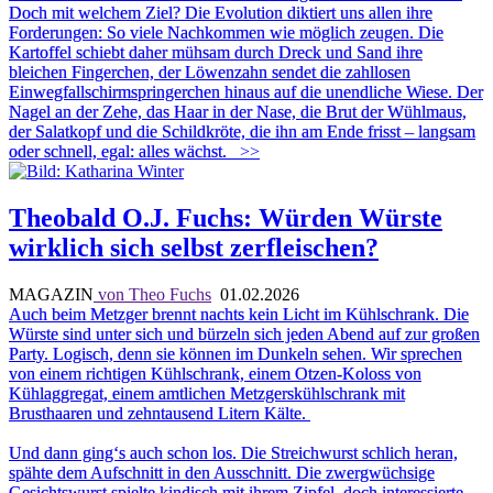
Doch mit welchem Ziel? Die Evolution diktiert uns allen ihre
Forderungen: So viele Nachkommen wie möglich zeugen. Die
Kartoffel schiebt daher mühsam durch Dreck und Sand ihre
bleichen Fingerchen, der Löwenzahn sendet die zahllosen
Einwegfallschirmspringerchen hinaus auf die unendliche Wiese. Der
Nagel an der Zehe, das Haar in der Nase, die Brut der Wühlmaus,
der Salatkopf und die Schildkröte, die ihn am Ende frisst – langsam
oder schnell, egal: alles wächst.
>>
Theobald O.J. Fuchs: Würden Würste
wirklich sich selbst zerfleischen?
MAGAZIN
von Theo Fuchs
01.02.2026
Auch beim Metzger brennt nachts kein Licht im Kühlschrank. Die
Würste sind unter sich und bürzeln sich jeden Abend auf zur großen
Party. Logisch, denn sie können im Dunkeln sehen. Wir sprechen
von einem richtigen Kühlschrank, einem Otzen-Koloss von
Kühlaggregat, einem amtlichen Metzgerskühlschrank mit
Brusthaaren und zehntausend Litern Kälte.
Und dann ging‘s auch schon los. Die Streichwurst schlich heran,
spähte dem Aufschnitt in den Ausschnitt. Die zwergwüchsige
Gesichtswurst spielte kindisch mit ihrem Zipfel, doch interessierte