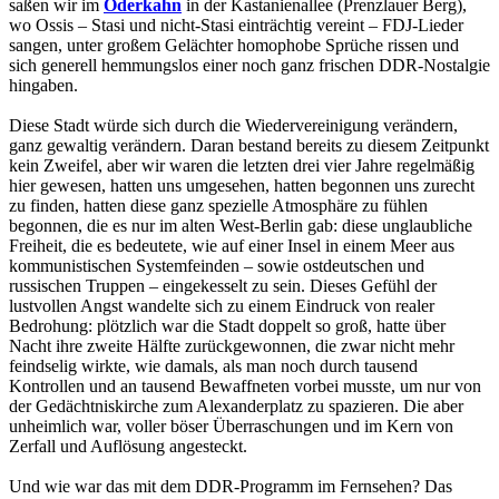
saßen wir im
Oderkahn
in der Kastanienallee (Prenzlauer Berg),
wo Ossis – Stasi und nicht-Stasi einträchtig vereint – FDJ-Lieder
sangen, unter großem Gelächter homophobe Sprüche rissen und
sich generell hemmungslos einer noch ganz frischen DDR-Nostalgie
hingaben.
Diese Stadt würde sich durch die Wiedervereinigung verändern,
ganz gewaltig verändern. Daran bestand bereits zu diesem Zeitpunkt
kein Zweifel, aber wir waren die letzten drei vier Jahre regelmäßig
hier gewesen, hatten uns umgesehen, hatten begonnen uns zurecht
zu finden, hatten diese ganz spezielle Atmosphäre zu fühlen
begonnen, die es nur im alten West-Berlin gab: diese unglaubliche
Freiheit, die es bedeutete, wie auf einer Insel in einem Meer aus
kommunistischen Systemfeinden – sowie ostdeutschen und
russischen Truppen – eingekesselt zu sein. Dieses Gefühl der
lustvollen Angst wandelte sich zu einem Eindruck von realer
Bedrohung: plötzlich war die Stadt doppelt so groß, hatte über
Nacht ihre zweite Hälfte zurückgewonnen, die zwar nicht mehr
feindselig wirkte, wie damals, als man noch durch tausend
Kontrollen und an tausend Bewaffneten vorbei musste, um nur von
der Gedächtniskirche zum Alexanderplatz zu spazieren. Die aber
unheimlich war, voller böser Überraschungen und im Kern von
Zerfall und Auflösung angesteckt.
Und wie war das mit dem DDR-Programm im Fernsehen? Das