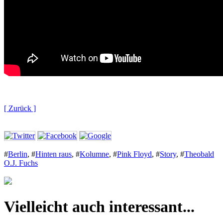
[ Zurück ]
#
Berlin
,
#
Hinten raus
,
#
Kolumne
,
#
Pink Floyd
,
#
Story
,
#
Theobald
O.J. Fuchs
Vielleicht auch interessant...