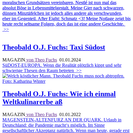
moralischen Grundsätzen vereinbaren, Nestlé ist nun mal das
absolut Böse in Lebensmittelgestalt. Meine Gier nach schwarzen,
dünnen Minztäfelchen ist jedoch alles andere als verschwunden,
eher im Gegenteil. After Eight: Schmatz <3! Meine Notlage zeigt bis
heute recht seltsame Folgen, doch das ist eine andere Geschichte.
>>
Theobald O.J. Fuchs: Taxi Südost
MAGAZIN
von Theo Fuchs
01.01.2024
SüDOST-EUROPA. Wenn die Realität plötzlich kippt und sehr
schwierige Thesen den Raum betreten
>>
Theobald O.J. Fuchs: Wie ich einmal
Weltkulinarerbe aß
MAGAZIN
von Theo Fuchs
01.01.2022
MAGENSTEIN-ALTENFURZ AN DER QUARK. Urlaub in
Deutschland: die Pandemie macht‘s möglich. Im Sinne
gesellschaftlicher Akzeptanz natürlich. Wenn man heute, gerade erst