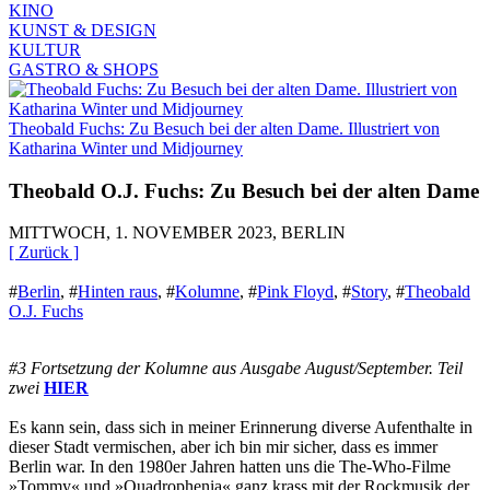
KINO
KUNST & DESIGN
KULTUR
GASTRO & SHOPS
Theobald Fuchs: Zu Besuch bei der alten Dame. Illustriert von
Katharina Winter und Midjourney
Theobald O.J. Fuchs: Zu Besuch bei der alten Dame
MITTWOCH, 1. NOVEMBER 2023, BERLIN
[ Zurück ]
#
Berlin
,
#
Hinten raus
,
#
Kolumne
,
#
Pink Floyd
,
#
Story
,
#
Theobald
O.J. Fuchs
#3 Fortsetzung der Kolumne aus Ausgabe August/September. Teil
zwei
HIER
Es kann sein, dass sich in meiner Erinnerung diverse Aufenthalte in
dieser Stadt vermischen, aber ich bin mir sicher, dass es immer
Berlin war. In den 1980er Jahren hatten uns die The-Who-Filme
»Tommy« und »Quadrophenia« ganz krass mit der Rockmusik der