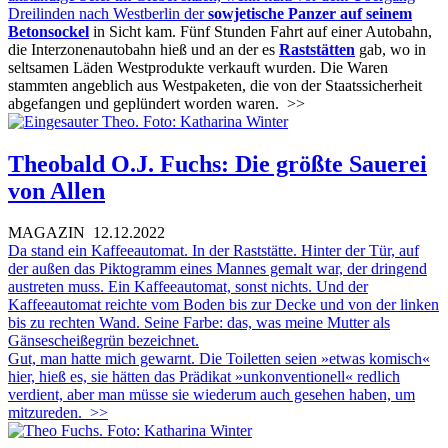
Dreilinden nach Westberlin der
sowjetische Panzer auf seinem
Betonsockel
in Sicht kam. Fünf Stunden Fahrt auf einer Autobahn,
die Interzonenautobahn hieß und an der es
Raststätten
gab, wo in
seltsamen Läden Westprodukte verkauft wurden. Die Waren
stammten angeblich aus Westpaketen, die von der Staatssicherheit
abgefangen und geplündert worden waren.
>>
Theobald O.J. Fuchs: Die größte Sauerei
von Allen
MAGAZIN
12.12.2022
Da stand ein Kaffeeautomat. In der Raststätte. Hinter der Tür, auf
der außen das Piktogramm eines Mannes gemalt war, der dringend
austreten muss. Ein Kaffeeautomat, sonst nichts. Und der
Kaffeeautomat reichte vom Boden bis zur Decke und von der linken
bis zu rechten Wand. Seine Farbe: das, was meine Mutter als
Gänsescheißegrün bezeichnet.
Gut, man hatte mich gewarnt. Die Toiletten seien »etwas komisch«
hier, hieß es, sie hätten das Prädikat »unkonventionell« redlich
verdient, aber man müsse sie wiederum auch gesehen haben, um
mitzureden.
>>