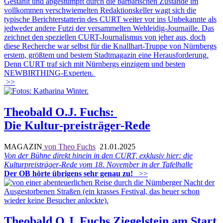
Gestählt und abgestumpft durch die barbarischen Zustände im
vollkommen verschwiemelten Redaktionskeller wagt sich die
typische Berichterstatterin des CURT weiter vor ins Unbekannte als
jedweder andere Futzi der versammelten Wehleidig-Journaille. Das
zeichnet den speziellen CURT-Journalismus von jeher aus, doch
diese Recherche war selbst für die Knallhart-Truppe von Nürnbergs
erstem, größtem und bestem Stadtmagazin eine Herausforderung.
Denn CURT traf sich mit Nürnbergs einzigem und besten
NEWBIRTHING-Experten.
>>
Theobald O.J. Fuchs:
Die Kultur-preisträger-Rede
MAGAZIN
von Theo Fuchs
21.01.2025
Von der Bühne direkt hinein in den CURT, exklusiv hier: die
Kulturpreisträger-Rede vom 18. November in der Tafelhalle
Der OB hörte übrigens sehr genau zu!
>>
Theobald O.J. Fuchs Ziegelstein am Start