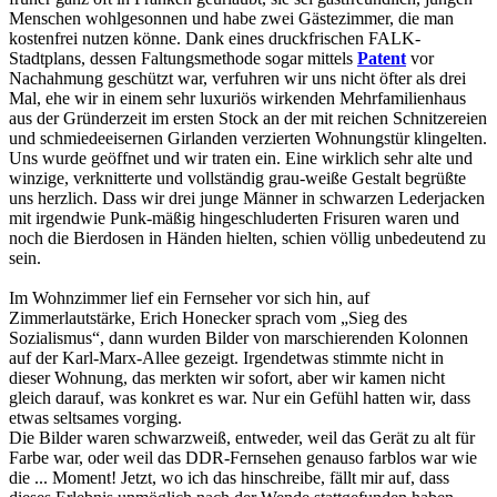
Menschen wohlgesonnen und habe zwei Gästezimmer, die man
kostenfrei nutzen könne. Dank eines druckfrischen FALK-
Stadtplans, dessen Faltungsmethode sogar mittels
Patent
vor
Nachahmung geschützt war, verfuhren wir uns nicht öfter als drei
Mal, ehe wir in einem sehr luxuriös wirkenden Mehrfamilienhaus
aus der Gründerzeit im ersten Stock an der mit reichen Schnitzereien
und schmiedeeisernen Girlanden verzierten Wohnungstür klingelten.
Uns wurde geöffnet und wir traten ein. Eine wirklich sehr alte und
winzige, verknitterte und vollständig grau-weiße Gestalt begrüßte
uns herzlich. Dass wir drei junge Männer in schwarzen Lederjacken
mit irgendwie Punk-mäßig hingeschluderten Frisuren waren und
noch die Bierdosen in Händen hielten, schien völlig unbedeutend zu
sein.
Im Wohnzimmer lief ein Fernseher vor sich hin, auf
Zimmerlautstärke, Erich Honecker sprach vom „Sieg des
Sozialismus“, dann wurden Bilder von marschierenden Kolonnen
auf der Karl-Marx-Allee gezeigt. Irgendetwas stimmte nicht in
dieser Wohnung, das merkten wir sofort, aber wir kamen nicht
gleich darauf, was konkret es war. Nur ein Gefühl hatten wir, dass
etwas seltsames vorging.
Die Bilder waren schwarzweiß, entweder, weil das Gerät zu alt für
Farbe war, oder weil das DDR-Fernsehen genauso farblos war wie
die ... Moment! Jetzt, wo ich das hinschreibe, fällt mir auf, dass