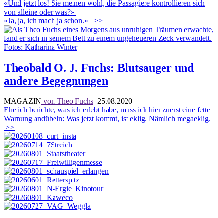
«Und jetzt los! Sie meinen wohl, die Passagiere kontrollieren sich
von alleine oder was?»
«Ja, ja, ich mach ja schon.»
>>
Theobald O. J. Fuchs: Blutsauger und
andere Begegnungen
MAGAZIN
von Theo Fuchs
25.08.2020
Ehe ich berichte, was ich erlebt habe, muss ich hier zuerst eine fette
Warnung andübeln: Was jetzt kommt, ist eklig. Nämlich megaeklig.
>>