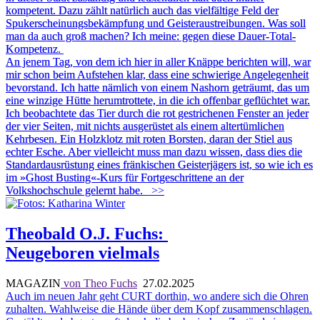
kompetent. Dazu zählt natürlich auch das vielfältige Feld der
Spukerscheinungsbekämpfung und Geisteraustreibungen. Was soll
man da auch groß machen? Ich meine: gegen diese Dauer-Total-
Kompetenz.
An jenem Tag, von dem ich hier in aller Knäppe berichten will, war
mir
schon beim Aufstehen klar, dass eine schwierige Angelegenheit
bevorstand. Ich hatte nämlich von einem Nashorn geträumt, das um
eine winzige Hütte herumtrottete, in die ich offenbar geflüchtet war.
Ich beobachtete das Tier durch die rot gestrichenen Fenster an jeder
der vier Seiten, mit nichts ausgerüstet als einem altertümlichen
Kehrbesen. Ein Holzklotz mit roten Borsten, daran der Stiel aus
echter Esche. Aber vielleicht muss man dazu wissen, dass dies die
Standardausrüstung eines fränkischen Geisterjägers ist, so wie ich es
im »Ghost Busting«-Kurs für Fortgeschrittene an der
Volkshochschule gelernt habe.
>>
Theobald O.J. Fuchs:
Neugeboren vielmals
MAGAZIN
von Theo Fuchs
27.02.2025
Auch im neuen Jahr geht CURT dorthin, wo andere sich die Ohren
zuhalten. Wahlweise die Hände über dem Kopf zusammenschlagen.