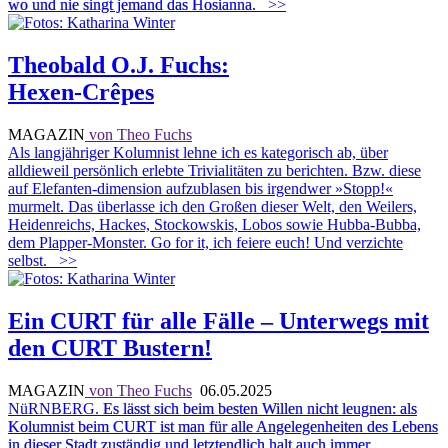
wo und nie singt jemand das Hosianna.
>>
Theobald O.J. Fuchs:
Hexen-Crêpes
MAGAZIN
von Theo Fuchs
Als langjähriger Kolumnist lehne ich es kategorisch ab, über
alldieweil persönlich erlebte Trivialitäten zu berichten. Bzw. diese
auf Elefanten-dimension aufzublasen bis irgendwer »Stopp!«
murmelt. Das überlasse ich den Großen dieser Welt, den Weilers,
Heidenreichs, Hackes, Stockowskis, Lobos sowie Hubba-Bubba,
dem Plapper-Monster. Go for it, ich feiere euch! Und verzichte
selbst.
>>
Ein CURT für alle Fälle – Unterwegs mit
den CURT Bustern!
MAGAZIN
von Theo Fuchs
06.05.2025
NüRNBERG.
Es lässt sich beim besten Willen nicht leugnen: als
Kolumnist beim CURT ist man für alle Angelegenheiten des Lebens
in dieser Stadt zuständig und letztendlich halt auch immer