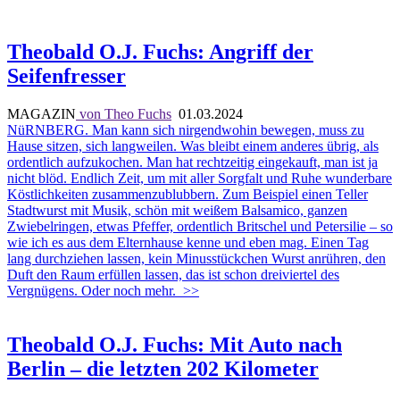
Theobald O.J. Fuchs: Angriff der
Seifenfresser
MAGAZIN
von Theo Fuchs
01.03.2024
NüRNBERG. Man kann sich nirgendwohin bewegen, muss zu
Hause sitzen, sich langweilen. Was bleibt einem anderes übrig, als
ordentlich aufzukochen. Man hat rechtzeitig eingekauft, man ist ja
nicht blöd. Endlich Zeit, um mit aller Sorgfalt und Ruhe wunderbare
Köstlichkeiten zusammenzublubbern. Zum Beispiel einen Teller
Stadtwurst mit Musik, schön mit weißem Balsamico, ganzen
Zwiebelringen, etwas Pfeffer, ordentlich Britschel und Petersilie – so
wie ich es aus dem Elternhause kenne und eben mag. Einen Tag
lang durchziehen lassen, kein Minusstückchen Wurst anrühren, den
Duft den Raum erfüllen lassen, das ist schon dreiviertel des
Vergnügens. Oder noch mehr.
>>
Theobald O.J. Fuchs: Mit Auto nach
Berlin – die letzten 202 Kilometer