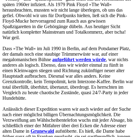
späten 1960er infiziert. Als 1979 Pink Floyd »The Wall«
herausbrachten, mussten wir nicht lange überlegen, ob uns das
gefiel. Obwohl wir uns für Dorfpunks hielten, ließ sich die Pink-
Floyd-Mucke hervorragend zum Rauch aus gewissen
Spaßzigaretten in die Gehörgänge dübeln. Aus heutiger Sicht
natürlich kompletter Mainstream und Totalkommerz, aber tscha!
War geil.
Dass »The Wall« im Juli 1990 in Berlin, auf dem Potsdamer Platz,
der damals noch eine staubige Trümmerwüste war, auf einer
megalomanischen Bühne
aufgeführt werden würde
, war nichts
anderes als logisch. Ebenso, dass wir wieder einmal zu fünft in
einen Kleinwagen stiegen und Richtung zukünftiger neuer alter
Hauptstadt aufbrachen. Diesmal war alles anders. Keine
Grenzkontrolle, kein Tempolimit, kein Interzone-Kaffee. Berlin war
total überfüllt, überhitzt, übertanzt, überdrogt. Es herrschten im
Vergleich zu heute chaotische Zustände, quasi 24/7-Party in jeder
Hundehütte.
Anlässlich dieser Expedition waren wir auch wieder auf der Suche
nach einer möglichst billigen Übernachtungsmöglichkeit. Die
Verzweiflung am Wählscheibentelefon wuchs mit jeder Absage, bis
schließlich einer der Mitfahrer über drei Ecken die Adresse einer
alten Dame in
Grunewald
aufstöberte. Es hieß, die Dame habe
früher ganz oft in Franken geurlaubt, sie sei gastfreundlich, jungen