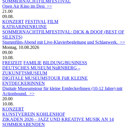
SOMMERNACHTFILMFESTIVAL
Open Air Kino im Desi >>
21.00
09.08.
KONZERT
FESTIVAL
FILM
KATHARINENRUINE
SOMMERNACHTFILMFESTIVAL: DICK & DOOF (BEST OF
SILENTS)
Stummfilm-Abend mit Live-Klavierbegleitung und Schlagwerk. >>
Montag, 10.08.2026
09.00
10.08.
FREIZEIT
FAMILIE
BILDUNG/BUSINESS
DEUTSCHES MUSEUM NüRNBERG –
ZUKUNFTSMUSEUM
DIGITALE MUSEUMSTOUR FüR KLEINE
ENTDECKERINNEN
Digitale Museumstour für kleine EntdeckerInnen (10-12 Jahre) mit
Actionbound. >>
20.00
10.08.
KONZERT
KUNSTVEREIN KOHLENHOF
ZIKADEN 2026 – JAZZ UND KREATIVE MUSIK AN 14
SOMMERABENDEN