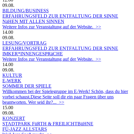
09.08.
BILDUNG/BUSINESS
ERFAHRUNGSFELD ZUR ENTFALTUNG DER SINNE
NäHEN MIT ALLEN SINNEN
Weitere Infos zur Veranstaltung auf der Website. >>
14.00
09.08.
LESUNG/VORTRAG
ERFAHRUNGSFELD ZUR ENTFALTUNG DER SINNE
IMKER*INNENGESPRäCHE
Weitere Infos zur Veranstaltung auf der Website. >>
14.00
09.08.
KULTUR
E-WERK
SOMMER DER SPIELE
Willkommen bei der Spielegruppe im E-Werk! Schön, dass du hier
vorbei schaust.Diese Seite soll dir ein paar Fragen über uns
beantworten. Wer seid ihr?... >>
15.00
09.08.
KONZERT
STADTPARK FüRTH & FREILICHTBüHNE
FÜ-JAZZ ALLSTARS