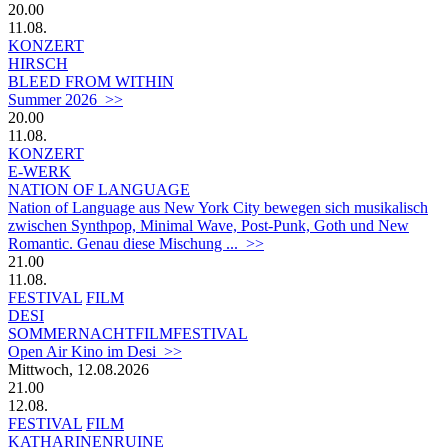
20.00
11.08.
KONZERT
HIRSCH
BLEED FROM WITHIN
Summer 2026 >>
20.00
11.08.
KONZERT
E-WERK
NATION OF LANGUAGE
Nation of Language aus New York City bewegen sich musikalisch
zwischen Synthpop, Minimal Wave, Post-Punk, Goth und New
Romantic. Genau diese Mischung ... >>
21.00
11.08.
FESTIVAL
FILM
DESI
SOMMERNACHTFILMFESTIVAL
Open Air Kino im Desi >>
Mittwoch, 12.08.2026
21.00
12.08.
FESTIVAL
FILM
KATHARINENRUINE