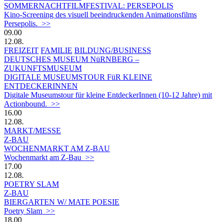
SOMMERNACHTFILMFESTIVAL: PERSEPOLIS
Kino-Screening des visuell beeindruckenden Animationsfilms
Persepolis. >>
09.00
12.08.
FREIZEIT
FAMILIE
BILDUNG/BUSINESS
DEUTSCHES MUSEUM NüRNBERG –
ZUKUNFTSMUSEUM
DIGITALE MUSEUMSTOUR FüR KLEINE
ENTDECKERINNEN
Digitale Museumstour für kleine EntdeckerInnen (10-12 Jahre) mit
Actionbound. >>
16.00
12.08.
MARKT/MESSE
Z-BAU
WOCHENMARKT AM Z-BAU
Wochenmarkt am Z-Bau >>
17.00
12.08.
POETRY SLAM
Z-BAU
BIERGARTEN W/ MATE POESIE
Poetry Slam >>
18.00