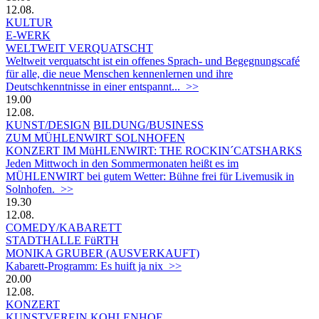
12.08.
KULTUR
E-WERK
WELTWEIT VERQUATSCHT
Weltweit verquatscht ist ein offenes Sprach- und Begegnungscafé
für alle, die neue Menschen kennenlernen und ihre
Deutschkenntnisse in einer entspannt... >>
19.00
12.08.
KUNST/DESIGN
BILDUNG/BUSINESS
ZUM MÜHLENWIRT SOLNHOFEN
KONZERT IM MüHLENWIRT: THE ROCKIN´CATSHARKS
Jeden Mittwoch in den Sommermonaten heißt es im
MÜHLENWIRT bei gutem Wetter: Bühne frei für Livemusik in
Solnhofen. >>
19.30
12.08.
COMEDY/KABARETT
STADTHALLE FüRTH
MONIKA GRUBER (AUSVERKAUFT)
Kabarett-Programm: Es huift ja nix >>
20.00
12.08.
KONZERT
KUNSTVEREIN KOHLENHOF