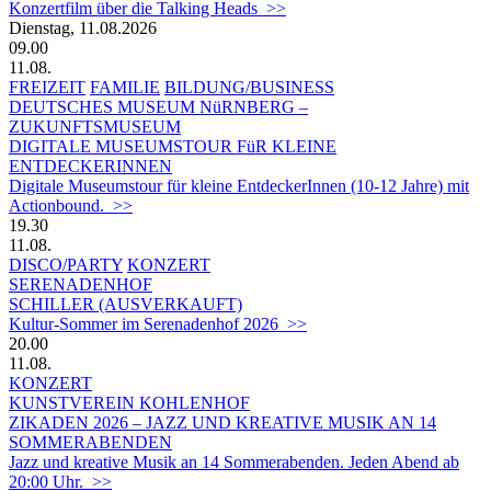
Konzertfilm über die Talking Heads >>
Dienstag, 11.08.2026
09.00
11.08.
FREIZEIT
FAMILIE
BILDUNG/BUSINESS
DEUTSCHES MUSEUM NüRNBERG –
ZUKUNFTSMUSEUM
DIGITALE MUSEUMSTOUR FüR KLEINE
ENTDECKERINNEN
Digitale Museumstour für kleine EntdeckerInnen (10-12 Jahre) mit
Actionbound. >>
19.30
11.08.
DISCO/PARTY
KONZERT
SERENADENHOF
SCHILLER (AUSVERKAUFT)
Kultur-Sommer im Serenadenhof 2026 >>
20.00
11.08.
KONZERT
KUNSTVEREIN KOHLENHOF
ZIKADEN 2026 – JAZZ UND KREATIVE MUSIK AN 14
SOMMERABENDEN
Jazz und kreative Musik an 14 Sommerabenden. Jeden Abend ab
20:00 Uhr. >>