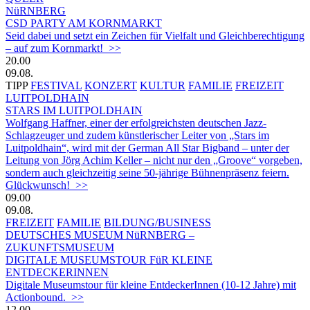
NüRNBERG
CSD PARTY AM KORNMARKT
Seid dabei und setzt ein Zeichen für Vielfalt und Gleichberechtigung
– auf zum Kornmarkt! >>
20.00
09.08.
TIPP
FESTIVAL
KONZERT
KULTUR
FAMILIE
FREIZEIT
LUITPOLDHAIN
STARS IM LUITPOLDHAIN
Wolfgang Haffner, einer der erfolgreichsten deutschen Jazz-
Schlagzeuger und zudem künstlerischer Leiter von „Stars im
Luitpoldhain“, wird mit der German All Star Bigband – unter der
Leitung von Jörg Achim Keller – nicht nur den „Groove“ vorgeben,
sondern auch gleichzeitig seine 50-jährige Bühnenpräsenz feiern.
Glückwunsch! >>
09.00
09.08.
FREIZEIT
FAMILIE
BILDUNG/BUSINESS
DEUTSCHES MUSEUM NüRNBERG –
ZUKUNFTSMUSEUM
DIGITALE MUSEUMSTOUR FüR KLEINE
ENTDECKERINNEN
Digitale Museumstour für kleine EntdeckerInnen (10-12 Jahre) mit
Actionbound. >>
12.00