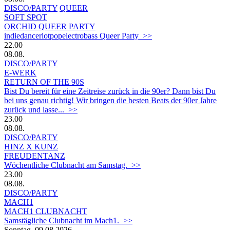
DISCO/PARTY
QUEER
SOFT SPOT
ORCHID QUEER PARTY
indiedanceriotpopelectrobass Queer Party >>
22.00
08.08.
DISCO/PARTY
E-WERK
RETURN OF THE 90S
Bist Du bereit für eine Zeitreise zurück in die 90er? Dann bist Du
bei uns genau richtig! Wir bringen die besten Beats der 90er Jahre
zurück und lasse... >>
23.00
08.08.
DISCO/PARTY
HINZ X KUNZ
FREUDENTANZ
Wöchentliche Clubnacht am Samstag. >>
23.00
08.08.
DISCO/PARTY
MACH1
MACH1 CLUBNACHT
Samstägliche Clubnacht im Mach1. >>
Sonntag, 09.08.2026