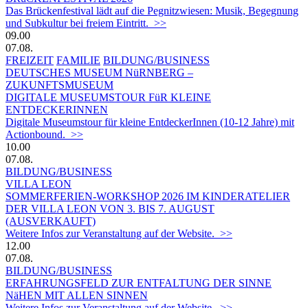
Das Brückenfestival lädt auf die Pegnitzwiesen: Musik, Begegnung
und Subkultur bei freiem Eintritt. >>
09.00
07.08.
FREIZEIT
FAMILIE
BILDUNG/BUSINESS
DEUTSCHES MUSEUM NüRNBERG –
ZUKUNFTSMUSEUM
DIGITALE MUSEUMSTOUR FüR KLEINE
ENTDECKERINNEN
Digitale Museumstour für kleine EntdeckerInnen (10-12 Jahre) mit
Actionbound. >>
10.00
07.08.
BILDUNG/BUSINESS
VILLA LEON
SOMMERFERIEN-WORKSHOP 2026 IM KINDERATELIER
DER VILLA LEON VON 3. BIS 7. AUGUST
(AUSVERKAUFT)
Weitere Infos zur Veranstaltung auf der Website. >>
12.00
07.08.
BILDUNG/BUSINESS
ERFAHRUNGSFELD ZUR ENTFALTUNG DER SINNE
NäHEN MIT ALLEN SINNEN
Weitere Infos zur Veranstaltung auf der Website. >>