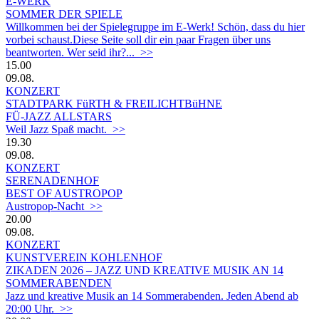
E-WERK
SOMMER DER SPIELE
Willkommen bei der Spielegruppe im E-Werk! Schön, dass du hier
vorbei schaust.Diese Seite soll dir ein paar Fragen über uns
beantworten. Wer seid ihr?... >>
15.00
09.08.
KONZERT
STADTPARK FüRTH & FREILICHTBüHNE
FÜ-JAZZ ALLSTARS
Weil Jazz Spaß macht. >>
19.30
09.08.
KONZERT
SERENADENHOF
BEST OF AUSTROPOP
Austropop-Nacht >>
20.00
09.08.
KONZERT
KUNSTVEREIN KOHLENHOF
ZIKADEN 2026 – JAZZ UND KREATIVE MUSIK AN 14
SOMMERABENDEN
Jazz und kreative Musik an 14 Sommerabenden. Jeden Abend ab
20:00 Uhr. >>