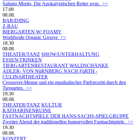
Saltatio Mortis, Die Apokalyptischen Reiter uvm. >>
17.00
08.08.
BAR/DJING
Z-BAU
BIERGARTEN W/ FOAMY
Worldwide Organic Groove >>
18.30
08.08.
THEATER/TANZ
SHOW/UNTERHALTUNG
ESSEN/TRINKEN
TIERGARTEN­RESTAURANT WALDSCHÄNKE
ADLER- VON NüRNBERG NACH FüRTH -
CULINARTHEATER
Crossover-Menue und ein musikalischer Parforceritt durch den
Tiergarten. >>
19.30
08.08.
THEATER/TANZ
KULTUR
KATHARINENRUINE
FASTNACHTSPIELE DER HANS-SACHS-SPIELGRUPPE
Zweiter Abend der traditionellen humorvollen Fastnachtspiele. >>
19.30
08.08.
KONZERT