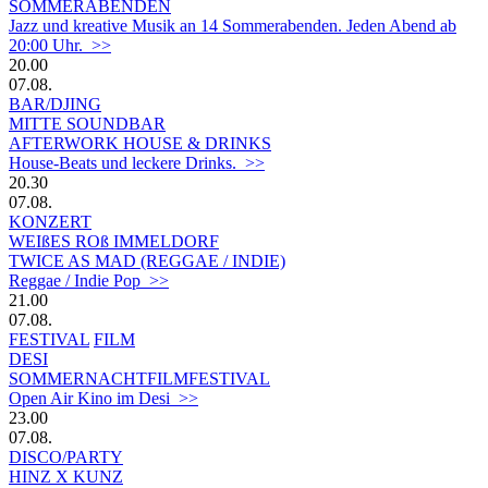
SOMMERABENDEN
Jazz und kreative Musik an 14 Sommerabenden. Jeden Abend ab
20:00 Uhr. >>
20.00
07.08.
BAR/DJING
MITTE SOUNDBAR
AFTERWORK HOUSE & DRINKS
House-Beats und leckere Drinks. >>
20.30
07.08.
KONZERT
WEIßES ROß IMMELDORF
TWICE AS MAD (REGGAE / INDIE)
Reggae / Indie Pop >>
21.00
07.08.
FESTIVAL
FILM
DESI
SOMMERNACHTFILMFESTIVAL
Open Air Kino im Desi >>
23.00
07.08.
DISCO/PARTY
HINZ X KUNZ