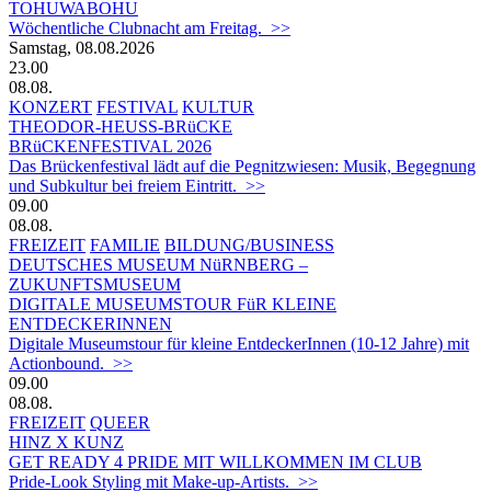
TOHUWABOHU
Wöchentliche Clubnacht am Freitag. >>
Samstag, 08.08.2026
23.00
08.08.
KONZERT
FESTIVAL
KULTUR
THEODOR-HEUSS-BRüCKE
BRüCKENFESTIVAL 2026
Das Brückenfestival lädt auf die Pegnitzwiesen: Musik, Begegnung
und Subkultur bei freiem Eintritt. >>
09.00
08.08.
FREIZEIT
FAMILIE
BILDUNG/BUSINESS
DEUTSCHES MUSEUM NüRNBERG –
ZUKUNFTSMUSEUM
DIGITALE MUSEUMSTOUR FüR KLEINE
ENTDECKERINNEN
Digitale Museumstour für kleine EntdeckerInnen (10-12 Jahre) mit
Actionbound. >>
09.00
08.08.
FREIZEIT
QUEER
HINZ X KUNZ
GET READY 4 PRIDE MIT WILLKOMMEN IM CLUB
Pride-Look Styling mit Make-up-Artists. >>