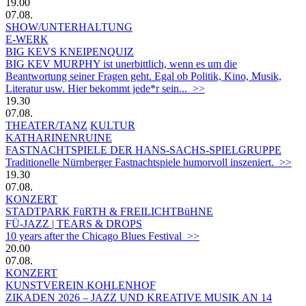
19.00
07.08.
SHOW/UNTERHALTUNG
E-WERK
BIG KEVS KNEIPENQUIZ
BIG KEV MURPHY ist unerbittlich, wenn es um die
Beantwortung seiner Fragen geht. Egal ob Politik, Kino, Musik,
Literatur usw. Hier bekommt jede*r sein... >>
19.30
07.08.
THEATER/TANZ
KULTUR
KATHARINENRUINE
FASTNACHTSPIELE DER HANS-SACHS-SPIELGRUPPE
Traditionelle Nürnberger Fastnachtspiele humorvoll inszeniert. >>
19.30
07.08.
KONZERT
STADTPARK FüRTH & FREILICHTBüHNE
FÜ-JAZZ | TEARS & DROPS
10 years after the Chicago Blues Festival >>
20.00
07.08.
KONZERT
KUNSTVEREIN KOHLENHOF
ZIKADEN 2026 – JAZZ UND KREATIVE MUSIK AN 14