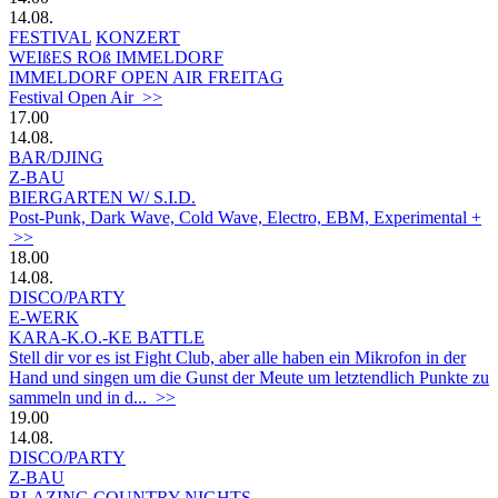
14.08.
FESTIVAL
KONZERT
WEIßES ROß IMMELDORF
IMMELDORF OPEN AIR FREITAG
Festival Open Air >>
17.00
14.08.
BAR/DJING
Z-BAU
BIERGARTEN W/ S.I.D.
Post-Punk, Dark Wave, Cold Wave, Electro, EBM, Experimental +
>>
18.00
14.08.
DISCO/PARTY
E-WERK
KARA-K.O.-KE BATTLE
Stell dir vor es ist Fight Club, aber alle haben ein Mikrofon in der
Hand und singen um die Gunst der Meute um letztendlich Punkte zu
sammeln und in d... >>
19.00
14.08.
DISCO/PARTY
Z-BAU
BLAZING COUNTRY NIGHTS