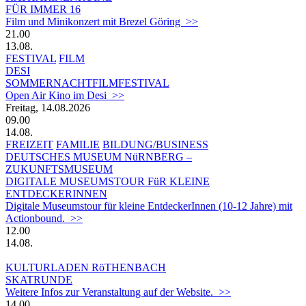
FÜR IMMER 16
Film und Minikonzert mit Brezel Göring >>
21.00
13.08.
FESTIVAL
FILM
DESI
SOMMERNACHTFILMFESTIVAL
Open Air Kino im Desi >>
Freitag, 14.08.2026
09.00
14.08.
FREIZEIT
FAMILIE
BILDUNG/BUSINESS
DEUTSCHES MUSEUM NüRNBERG –
ZUKUNFTSMUSEUM
DIGITALE MUSEUMSTOUR FüR KLEINE
ENTDECKERINNEN
Digitale Museumstour für kleine EntdeckerInnen (10-12 Jahre) mit
Actionbound. >>
12.00
14.08.
KULTURLADEN RöTHENBACH
SKATRUNDE
Weitere Infos zur Veranstaltung auf der Website. >>
14.00