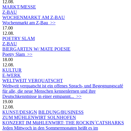
12.08.
MARKT/MESSE
Z-BAU
WOCHENMARKT AM Z-BAU
Wochenmarkt am Z-Bau >>
17.00
12.08.
POETRY SLAM
Z-BAU
BIERGARTEN W/ MATE POESIE
Poetry Slam >>
18.00
12.08.
KULTUR
E-WERK
WELTWEIT VERQUATSCHT
Weltweit verquatscht ist ein offenes Sprach- und Begegnungscafé
für alle, die neue Menschen kennenlernen und ihre
Deutschkenntnisse in einer entspannt... >>
19.00
12.08.
KUNST/DESIGN
BILDUNG/BUSINESS
ZUM MÜHLENWIRT SOLNHOFEN
KONZERT IM MüHLENWIRT: THE ROCKIN´CATSHARKS
Jeden Mittwoch in den Sommermonaten heißt es im