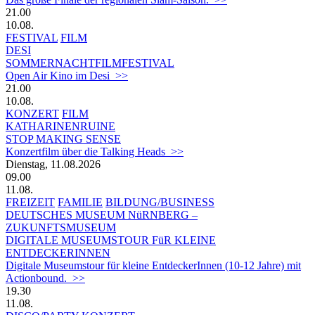
21.00
10.08.
FESTIVAL
FILM
DESI
SOMMERNACHTFILMFESTIVAL
Open Air Kino im Desi >>
21.00
10.08.
KONZERT
FILM
KATHARINENRUINE
STOP MAKING SENSE
Konzertfilm über die Talking Heads >>
Dienstag, 11.08.2026
09.00
11.08.
FREIZEIT
FAMILIE
BILDUNG/BUSINESS
DEUTSCHES MUSEUM NüRNBERG –
ZUKUNFTSMUSEUM
DIGITALE MUSEUMSTOUR FüR KLEINE
ENTDECKERINNEN
Digitale Museumstour für kleine EntdeckerInnen (10-12 Jahre) mit
Actionbound. >>
19.30
11.08.