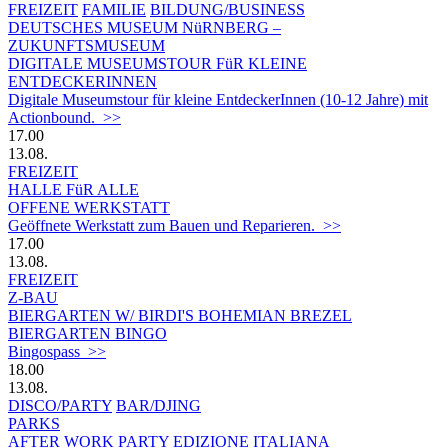
FREIZEIT
FAMILIE
BILDUNG/BUSINESS
DEUTSCHES MUSEUM NüRNBERG –
ZUKUNFTSMUSEUM
DIGITALE MUSEUMSTOUR FüR KLEINE
ENTDECKERINNEN
Digitale Museumstour für kleine EntdeckerInnen (10-12 Jahre) mit
Actionbound. >>
17.00
13.08.
FREIZEIT
HALLE FüR ALLE
OFFENE WERKSTATT
Geöffnete Werkstatt zum Bauen und Reparieren. >>
17.00
13.08.
FREIZEIT
Z-BAU
BIERGARTEN W/ BIRDI'S BOHEMIAN BREZEL
BIERGARTEN BINGO
Bingospass >>
18.00
13.08.
DISCO/PARTY
BAR/DJING
PARKS
AFTER WORK PARTY EDIZIONE ITALIANA