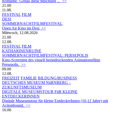
Romantic. Genau diese Mischung ... >>
21.00
11.08.
FESTIVAL
FILM
DESI
SOMMERNACHTFILMFESTIVAL
Open Air Kino im Desi >>
Mittwoch, 12.08.2026
21.00
12.08.
FESTIVAL
FILM
KATHARINENRUINE
SOMMERNACHTFILMFESTIVAL: PERSEPOLIS
Kino-Screening des visuell beeindruckenden Animationsfilms
Persepolis. >>
09.00
12.08.
FREIZEIT
FAMILIE
BILDUNG/BUSINESS
DEUTSCHES MUSEUM NüRNBERG –
ZUKUNFTSMUSEUM
DIGITALE MUSEUMSTOUR FüR KLEINE
ENTDECKERINNEN
Digitale Museumstour für kleine EntdeckerInnen (10-12 Jahre) mit
Actionbound. >>
16.00