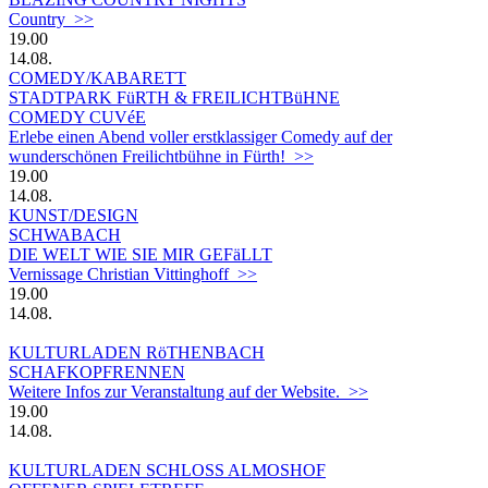
Country >>
19.00
14.08.
COMEDY/KABARETT
STADTPARK FüRTH & FREILICHTBüHNE
COMEDY CUVéE
Erlebe einen Abend voller erstklassiger Comedy auf der
wunderschönen Freilichtbühne in Fürth! >>
19.00
14.08.
KUNST/DESIGN
SCHWABACH
DIE WELT WIE SIE MIR GEFäLLT
Vernissage Christian Vittinghoff >>
19.00
14.08.
KULTURLADEN RöTHENBACH
SCHAFKOPFRENNEN
Weitere Infos zur Veranstaltung auf der Website. >>
19.00
14.08.
KULTURLADEN SCHLOSS ALMOSHOF