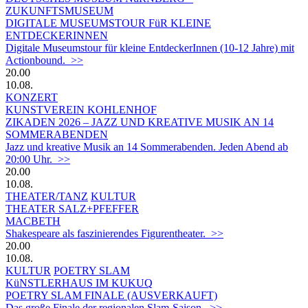
ZUKUNFTSMUSEUM
DIGITALE MUSEUMSTOUR FüR KLEINE
ENTDECKERINNEN
Digitale Museumstour für kleine EntdeckerInnen (10-12 Jahre) mit
Actionbound. >>
20.00
10.08.
KONZERT
KUNSTVEREIN KOHLENHOF
ZIKADEN 2026 – JAZZ UND KREATIVE MUSIK AN 14
SOMMERABENDEN
Jazz und kreative Musik an 14 Sommerabenden. Jeden Abend ab
20:00 Uhr. >>
20.00
10.08.
THEATER/TANZ
KULTUR
THEATER SALZ+PFEFFER
MACBETH
Shakespeare als faszinierendes Figurentheater. >>
20.00
10.08.
KULTUR
POETRY SLAM
KüNSTLERHAUS IM KUKUQ
POETRY SLAM FINALE (AUSVERKAUFT)
Das große Finale der regionalen Slam-Saison. >>