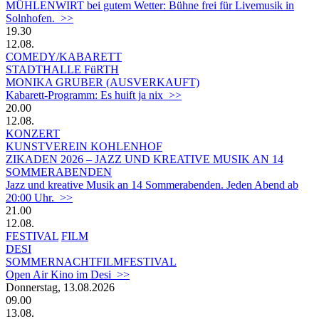
MÜHLENWIRT bei gutem Wetter: Bühne frei für Livemusik in
Solnhofen. >>
19.30
12.08.
COMEDY/KABARETT
STADTHALLE FüRTH
MONIKA GRUBER (AUSVERKAUFT)
Kabarett-Programm: Es huift ja nix >>
20.00
12.08.
KONZERT
KUNSTVEREIN KOHLENHOF
ZIKADEN 2026 – JAZZ UND KREATIVE MUSIK AN 14
SOMMERABENDEN
Jazz und kreative Musik an 14 Sommerabenden. Jeden Abend ab
20:00 Uhr. >>
21.00
12.08.
FESTIVAL
FILM
DESI
SOMMERNACHTFILMFESTIVAL
Open Air Kino im Desi >>
Donnerstag, 13.08.2026
09.00
13.08.