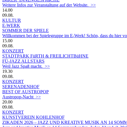
Weitere Infos zur Veranstaltung auf der Website. >>
14.00
09.08.
KULTUR
E-WERK
SOMMER DER SPIELE
Willkommen bei der Spielegruppe im E-Werk! Schön, dass du hier vorbe
15.00
09.08.
KONZERT
STADTPARK FüRTH & FREILICHTBüHNE
FÜ-JAZZ ALLSTARS
Weil Jazz Spaß macht. >>
19.30
09.08.
KONZERT
SERENADENHOF
BEST OF AUSTROPOP
Austropop-Nacht >>
20.00
09.08.
KONZERT
KUNSTVEREIN KOHLENHOF
ZIKADEN 2026 – JAZZ UND KREATIVE MUSIK AN 14 S