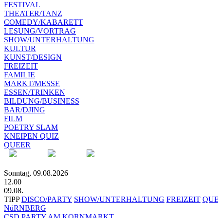
FESTIVAL
THEATER/TANZ
COMEDY/KABARETT
LESUNG/VORTRAG
SHOW/UNTERHALTUNG
KULTUR
KUNST/DESIGN
FREIZEIT
FAMILIE
MARKT/MESSE
ESSEN/TRINKEN
BILDUNG/BUSINESS
BAR/DJING
FILM
POETRY SLAM
KNEIPEN QUIZ
QUEER
Sonntag, 09.08.2026
12.00
09.08.
TIPP
DISCO/PARTY
SHOW/UNTERHALTUNG
FREIZEIT
QU
NüRNBERG
CSD PARTY AM KORNMARKT