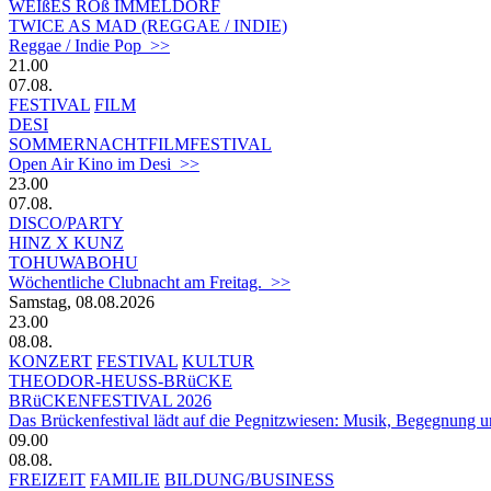
WEIßES ROß IMMELDORF
TWICE AS MAD (REGGAE / INDIE)
Reggae / Indie Pop >>
21.00
07.08.
FESTIVAL
FILM
DESI
SOMMERNACHTFILMFESTIVAL
Open Air Kino im Desi >>
23.00
07.08.
DISCO/PARTY
HINZ X KUNZ
TOHUWABOHU
Wöchentliche Clubnacht am Freitag. >>
Samstag, 08.08.2026
23.00
08.08.
KONZERT
FESTIVAL
KULTUR
THEODOR-HEUSS-BRüCKE
BRüCKENFESTIVAL 2026
Das Brückenfestival lädt auf die Pegnitzwiesen: Musik, Begegnung un
09.00
08.08.
FREIZEIT
FAMILIE
BILDUNG/BUSINESS