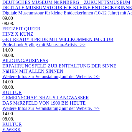
DEUTSCHES MUSEUM NüRNBERG – ZUKUNFTSMUSEUM
DIGITALE MUSEUMSTOUR FüR KLEINE ENTDECKERINN
Digitale Museumstour für kleine EntdeckerInnen (10-12 Jahre) mit 
09.00
08.08.
FREIZEIT
QUEER
HINZ X KUNZ
GET READY 4 PRIDE MIT WILLKOMMEN IM CLUB
Pride-Look Styling mit Make-up-Artists. >>
14.00
08.08.
BILDUNG/BUSINESS
ERFAHRUNGSFELD ZUR ENTFALTUNG DER SINNE
NäHEN MIT ALLEN SINNEN
Weitere Infos zur Veranstaltung auf der Website. >>
14.00
08.08.
KULTUR
GEMEINSCHAFTSHAUS LANGWASSER
DAS MäRZFELD VON 1900 BIS HEUTE
Weitere Infos zur Veranstaltung auf der Website. >>
14.00
08.08.
KULTUR
E-WERK