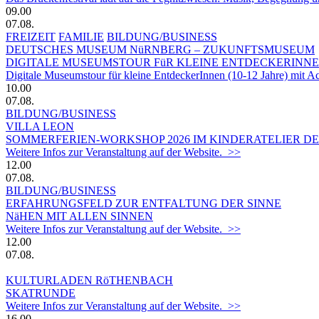
09.00
07.08.
FREIZEIT
FAMILIE
BILDUNG/BUSINESS
DEUTSCHES MUSEUM NüRNBERG – ZUKUNFTSMUSEUM
DIGITALE MUSEUMSTOUR FüR KLEINE ENTDECKERINN
Digitale Museumstour für kleine EntdeckerInnen (10-12 Jahre) mit 
10.00
07.08.
BILDUNG/BUSINESS
VILLA LEON
SOMMERFERIEN-WORKSHOP 2026 IM KINDERATELIER DER
Weitere Infos zur Veranstaltung auf der Website. >>
12.00
07.08.
BILDUNG/BUSINESS
ERFAHRUNGSFELD ZUR ENTFALTUNG DER SINNE
NäHEN MIT ALLEN SINNEN
Weitere Infos zur Veranstaltung auf der Website. >>
12.00
07.08.
KULTURLADEN RöTHENBACH
SKATRUNDE
Weitere Infos zur Veranstaltung auf der Website. >>
16.00