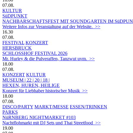
07.08.
KULTUR
SüDPUNKT
NACHBARSCHAFTSFEST MIT SOUNDGARTEN IM SüDPUN
Weitere Infos zur Veranstaltung auf der Website. >>
16.30
07.08.
FESTIVAL
KONZERT
HERSBRUCK
SCHLOSSHOF FESTIVAL 2026
Mr. Hurley & die Pulveraffen, Tanzwut uvm. >>
18.00
07.08.
KONZERT
KULTUR
MUSEUM | 22 | 20 | 18 |
HEXEN, HUREN, HEILIGE
Konzert für Liebhaber historischer Musik >>
18.00
07.08.
DISCO/PARTY
MARKT/MESSE
ESSEN/TRINKEN
PARKS
NüRNBERG NIGHTMARKET #103
Nachtflohmarkt mit DJ Sets und Thai Streetfood >>
19.00