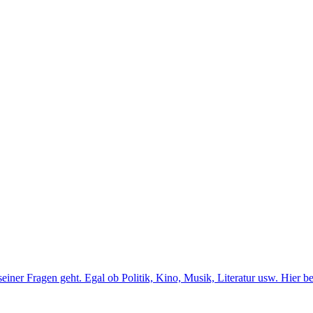
er Fragen geht. Egal ob Politik, Kino, Musik, Literatur usw. Hier b