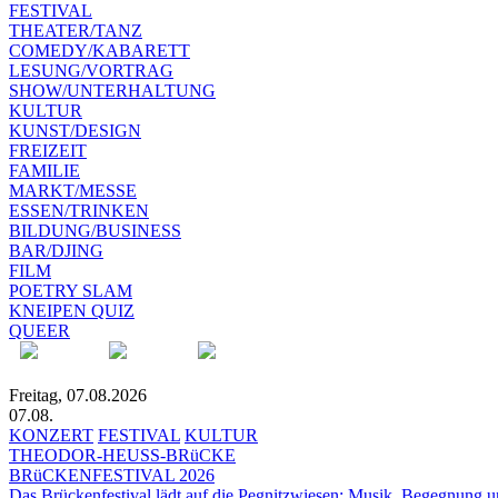
FESTIVAL
THEATER/TANZ
COMEDY/KABARETT
LESUNG/VORTRAG
SHOW/UNTERHALTUNG
KULTUR
KUNST/DESIGN
FREIZEIT
FAMILIE
MARKT/MESSE
ESSEN/TRINKEN
BILDUNG/BUSINESS
BAR/DJING
FILM
POETRY SLAM
KNEIPEN QUIZ
QUEER
Freitag, 07.08.2026
07.08.
KONZERT
FESTIVAL
KULTUR
THEODOR-HEUSS-BRüCKE
BRüCKENFESTIVAL 2026
Das Brückenfestival lädt auf die Pegnitzwiesen: Musik, Begegnung un