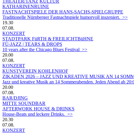
THEATER/TANZ
KULTUR
KATHARINENRUINE
FASTNACHTSPIELE DER HANS-SACHS-SPIELGRUPPE
Traditionelle Nürnberger Fastnachtspiele humorvoll inszeniert. >>
19.30
07.08.
KONZERT
STADTPARK FüRTH & FREILICHTBüHNE
FÜ-JAZZ | TEARS & DROPS
10 years after the Chicago Blues Festival >>
20.00
07.08.
KONZERT
KUNSTVEREIN KOHLENHOF
ZIKADEN 2026 – JAZZ UND KREATIVE MUSIK AN 14 S
Jazz und kreative Musik an 14 Sommerabenden. Jeden Abend ab 20:
20.00
07.08.
BAR/DJING
MITTE SOUNDBAR
AFTERWORK HOUSE & DRINKS
House-Beats und leckere Drinks. >>
20.30
07.08.
KONZERT