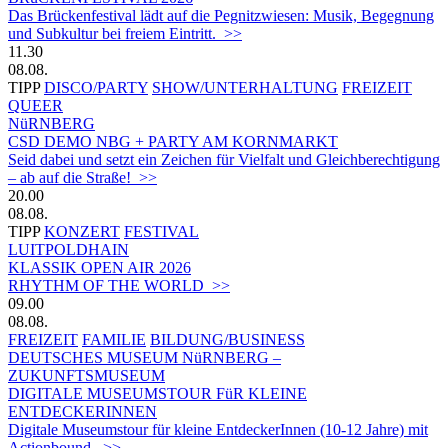
Das Brückenfestival lädt auf die Pegnitzwiesen: Musik, Begegnung
und Subkultur bei freiem Eintritt. >>
11.30
08.08.
TIPP
DISCO/PARTY
SHOW/UNTERHALTUNG
FREIZEIT
QUEER
NüRNBERG
CSD DEMO NBG + PARTY AM KORNMARKT
Seid dabei und setzt ein Zeichen für Vielfalt und Gleichberechtigung
– ab auf die Straße! >>
20.00
08.08.
TIPP
KONZERT
FESTIVAL
LUITPOLDHAIN
KLASSIK OPEN AIR 2026
RHYTHM OF THE WORLD >>
09.00
08.08.
FREIZEIT
FAMILIE
BILDUNG/BUSINESS
DEUTSCHES MUSEUM NüRNBERG –
ZUKUNFTSMUSEUM
DIGITALE MUSEUMSTOUR FüR KLEINE
ENTDECKERINNEN
Digitale Museumstour für kleine EntdeckerInnen (10-12 Jahre) mit
Actionbound. >>