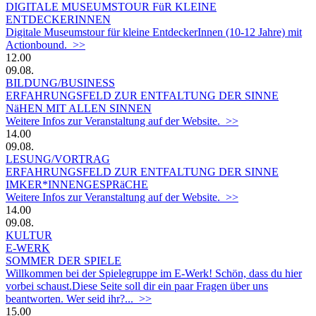
DIGITALE MUSEUMSTOUR FüR KLEINE
ENTDECKERINNEN
Digitale Museumstour für kleine EntdeckerInnen (10-12 Jahre) mit
Actionbound. >>
12.00
09.08.
BILDUNG/BUSINESS
ERFAHRUNGSFELD ZUR ENTFALTUNG DER SINNE
NäHEN MIT ALLEN SINNEN
Weitere Infos zur Veranstaltung auf der Website. >>
14.00
09.08.
LESUNG/VORTRAG
ERFAHRUNGSFELD ZUR ENTFALTUNG DER SINNE
IMKER*INNENGESPRäCHE
Weitere Infos zur Veranstaltung auf der Website. >>
14.00
09.08.
KULTUR
E-WERK
SOMMER DER SPIELE
Willkommen bei der Spielegruppe im E-Werk! Schön, dass du hier
vorbei schaust.Diese Seite soll dir ein paar Fragen über uns
beantworten. Wer seid ihr?... >>
15.00