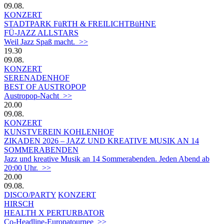
09.08.
KONZERT
STADTPARK FüRTH & FREILICHTBüHNE
FÜ-JAZZ ALLSTARS
Weil Jazz Spaß macht. >>
19.30
09.08.
KONZERT
SERENADENHOF
BEST OF AUSTROPOP
Austropop-Nacht >>
20.00
09.08.
KONZERT
KUNSTVEREIN KOHLENHOF
ZIKADEN 2026 – JAZZ UND KREATIVE MUSIK AN 14
SOMMERABENDEN
Jazz und kreative Musik an 14 Sommerabenden. Jeden Abend ab
20:00 Uhr. >>
20.00
09.08.
DISCO/PARTY
KONZERT
HIRSCH
HEALTH X PERTURBATOR
Co-Headline-Europatournee >>