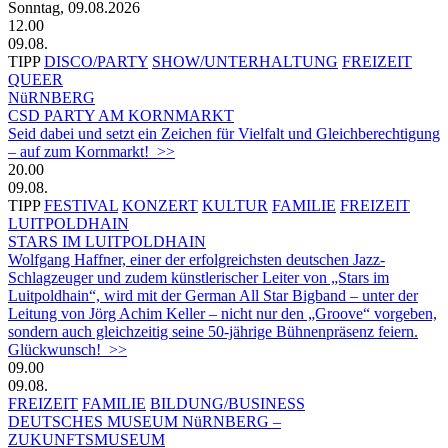
Sonntag, 09.08.2026
12.00
09.08.
TIPP
DISCO/PARTY
SHOW/UNTERHALTUNG
FREIZEIT
QUEER
NüRNBERG
CSD PARTY AM KORNMARKT
Seid dabei und setzt ein Zeichen für Vielfalt und Gleichberechtigung
– auf zum Kornmarkt! >>
20.00
09.08.
TIPP
FESTIVAL
KONZERT
KULTUR
FAMILIE
FREIZEIT
LUITPOLDHAIN
STARS IM LUITPOLDHAIN
Wolfgang Haffner, einer der erfolgreichsten deutschen Jazz-
Schlagzeuger und zudem künstlerischer Leiter von „Stars im
Luitpoldhain“, wird mit der German All Star Bigband – unter der
Leitung von Jörg Achim Keller – nicht nur den „Groove“ vorgeben,
sondern auch gleichzeitig seine 50-jährige Bühnenpräsenz feiern.
Glückwunsch! >>
09.00
09.08.
FREIZEIT
FAMILIE
BILDUNG/BUSINESS
DEUTSCHES MUSEUM NüRNBERG –
ZUKUNFTSMUSEUM