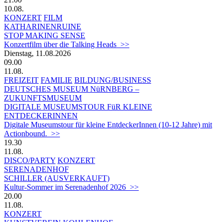
10.08.
KONZERT
FILM
KATHARINENRUINE
STOP MAKING SENSE
Konzertfilm über die Talking Heads >>
Dienstag, 11.08.2026
09.00
11.08.
FREIZEIT
FAMILIE
BILDUNG/BUSINESS
DEUTSCHES MUSEUM NüRNBERG –
ZUKUNFTSMUSEUM
DIGITALE MUSEUMSTOUR FüR KLEINE
ENTDECKERINNEN
Digitale Museumstour für kleine EntdeckerInnen (10-12 Jahre) mit
Actionbound. >>
19.30
11.08.
DISCO/PARTY
KONZERT
SERENADENHOF
SCHILLER (AUSVERKAUFT)
Kultur-Sommer im Serenadenhof 2026 >>
20.00
11.08.
KONZERT