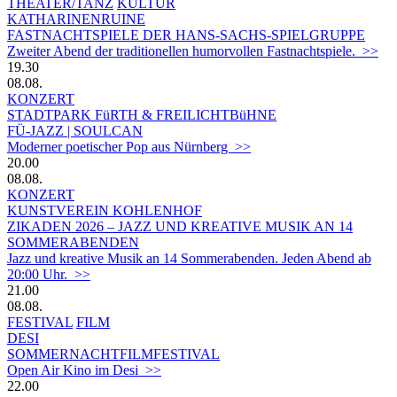
THEATER/TANZ
KULTUR
KATHARINENRUINE
FASTNACHTSPIELE DER HANS-SACHS-SPIELGRUPPE
Zweiter Abend der traditionellen humorvollen Fastnachtspiele. >>
19.30
08.08.
KONZERT
STADTPARK FüRTH & FREILICHTBüHNE
FÜ-JAZZ | SOULCAN
Moderner poetischer Pop aus Nürnberg >>
20.00
08.08.
KONZERT
KUNSTVEREIN KOHLENHOF
ZIKADEN 2026 – JAZZ UND KREATIVE MUSIK AN 14
SOMMERABENDEN
Jazz und kreative Musik an 14 Sommerabenden. Jeden Abend ab
20:00 Uhr. >>
21.00
08.08.
FESTIVAL
FILM
DESI
SOMMERNACHTFILMFESTIVAL
Open Air Kino im Desi >>
22.00