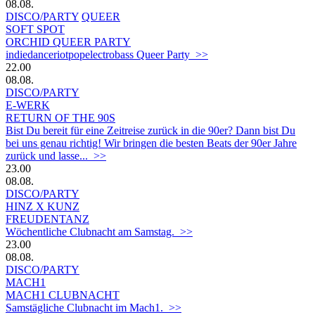
08.08.
DISCO/PARTY
QUEER
SOFT SPOT
ORCHID QUEER PARTY
indiedanceriotpopelectrobass Queer Party >>
22.00
08.08.
DISCO/PARTY
E-WERK
RETURN OF THE 90S
Bist Du bereit für eine Zeitreise zurück in die 90er? Dann bist Du
bei uns genau richtig! Wir bringen die besten Beats der 90er Jahre
zurück und lasse... >>
23.00
08.08.
DISCO/PARTY
HINZ X KUNZ
FREUDENTANZ
Wöchentliche Clubnacht am Samstag. >>
23.00
08.08.
DISCO/PARTY
MACH1
MACH1 CLUBNACHT
Samstägliche Clubnacht im Mach1. >>