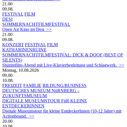
21.00
09.08.
FESTIVAL
FILM
DESI
SOMMERNACHTFILMFESTIVAL
Open Air Kino im Desi >>
21.00
09.08.
KONZERT
FESTIVAL
FILM
KATHARINENRUINE
SOMMERNACHTFILMFESTIVAL: DICK & DOOF (BEST OF
SILENTS)
Stummfilm-Abend mit Live-Klavierbegleitung und Schlagwerk. >>
Montag, 10.08.2026
09.00
10.08.
FREIZEIT
FAMILIE
BILDUNG/BUSINESS
DEUTSCHES MUSEUM NüRNBERG –
ZUKUNFTSMUSEUM
DIGITALE MUSEUMSTOUR FüR KLEINE
ENTDECKERINNEN
Digitale Museumstour für kleine EntdeckerInnen (10-12 Jahre) mit
Actionbound. >>
20.00
10.08.