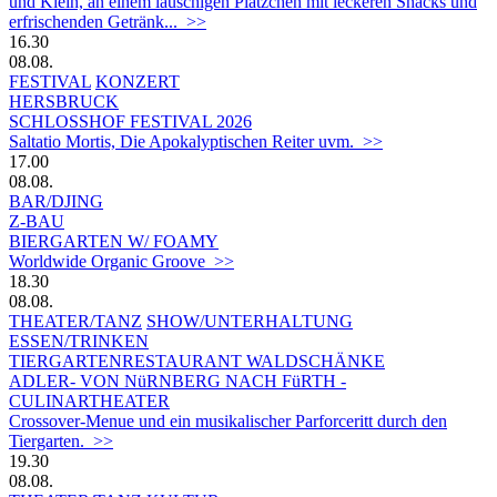
und Klein, an einem lauschigen Plätzchen mit leckeren Snacks und
erfrischenden Getränk... >>
16.30
08.08.
FESTIVAL
KONZERT
HERSBRUCK
SCHLOSSHOF FESTIVAL 2026
Saltatio Mortis, Die Apokalyptischen Reiter uvm. >>
17.00
08.08.
BAR/DJING
Z-BAU
BIERGARTEN W/ FOAMY
Worldwide Organic Groove >>
18.30
08.08.
THEATER/TANZ
SHOW/UNTERHALTUNG
ESSEN/TRINKEN
TIERGARTEN­RESTAURANT WALDSCHÄNKE
ADLER- VON NüRNBERG NACH FüRTH -
CULINARTHEATER
Crossover-Menue und ein musikalischer Parforceritt durch den
Tiergarten. >>
19.30
08.08.