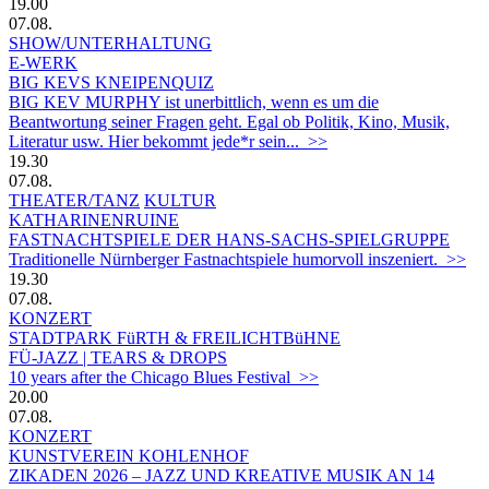
19.00
07.08.
SHOW/UNTERHALTUNG
E-WERK
BIG KEVS KNEIPENQUIZ
BIG KEV MURPHY ist unerbittlich, wenn es um die
Beantwortung seiner Fragen geht. Egal ob Politik, Kino, Musik,
Literatur usw. Hier bekommt jede*r sein... >>
19.30
07.08.
THEATER/TANZ
KULTUR
KATHARINENRUINE
FASTNACHTSPIELE DER HANS-SACHS-SPIELGRUPPE
Traditionelle Nürnberger Fastnachtspiele humorvoll inszeniert. >>
19.30
07.08.
KONZERT
STADTPARK FüRTH & FREILICHTBüHNE
FÜ-JAZZ | TEARS & DROPS
10 years after the Chicago Blues Festival >>
20.00
07.08.
KONZERT
KUNSTVEREIN KOHLENHOF
ZIKADEN 2026 – JAZZ UND KREATIVE MUSIK AN 14