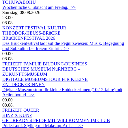
TOHUWABOHU
Wöchentliche Clubnacht am Freitag. >>
Samstag, 08.08.2026
23.00
08.08.
KONZERT
FESTIVAL
KULTUR
THEODOR-HEUSS-BRüCKE
BRüCKENFESTIVAL 2026
Das Brückenfestival lädt auf die Pegnitzwiesen: Musik, Begegnung
und Subkultur bei freiem Eintritt. >>
09.00
08.08.
FREIZEIT
FAMILIE
BILDUNG/BUSINESS
DEUTSCHES MUSEUM NüRNBERG –
ZUKUNFTSMUSEUM
DIGITALE MUSEUMSTOUR FüR KLEINE
ENTDECKERINNEN
Digitale Museumstour für kleine EntdeckerInnen (10-12 Jahre) mit
Actionbound. >>
09.00
08.08.
FREIZEIT
QUEER
HINZ X KUNZ
GET READY 4 PRIDE MIT WILLKOMMEN IM CLUB
Pride-Look Styling mit Make-up-Artists. >>