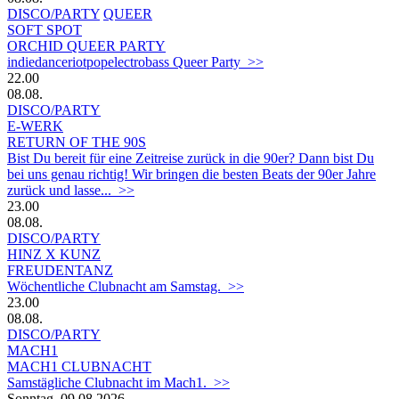
DISCO/PARTY
QUEER
SOFT SPOT
ORCHID QUEER PARTY
indiedanceriotpopelectrobass Queer Party >>
22.00
08.08.
DISCO/PARTY
E-WERK
RETURN OF THE 90S
Bist Du bereit für eine Zeitreise zurück in die 90er? Dann bist Du
bei uns genau richtig! Wir bringen die besten Beats der 90er Jahre
zurück und lasse... >>
23.00
08.08.
DISCO/PARTY
HINZ X KUNZ
FREUDENTANZ
Wöchentliche Clubnacht am Samstag. >>
23.00
08.08.
DISCO/PARTY
MACH1
MACH1 CLUBNACHT
Samstägliche Clubnacht im Mach1. >>
Sonntag, 09.08.2026