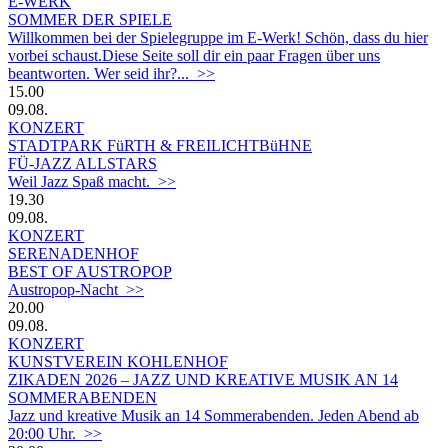
E-WERK
SOMMER DER SPIELE
Willkommen bei der Spielegruppe im E-Werk! Schön, dass du hier
vorbei schaust.Diese Seite soll dir ein paar Fragen über uns
beantworten. Wer seid ihr?... >>
15.00
09.08.
KONZERT
STADTPARK FüRTH & FREILICHTBüHNE
FÜ-JAZZ ALLSTARS
Weil Jazz Spaß macht. >>
19.30
09.08.
KONZERT
SERENADENHOF
BEST OF AUSTROPOP
Austropop-Nacht >>
20.00
09.08.
KONZERT
KUNSTVEREIN KOHLENHOF
ZIKADEN 2026 – JAZZ UND KREATIVE MUSIK AN 14
SOMMERABENDEN
Jazz und kreative Musik an 14 Sommerabenden. Jeden Abend ab
20:00 Uhr. >>