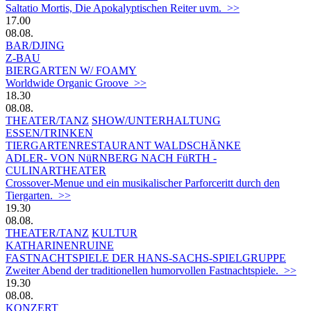
Saltatio Mortis, Die Apokalyptischen Reiter uvm. >>
17.00
08.08.
BAR/DJING
Z-BAU
BIERGARTEN W/ FOAMY
Worldwide Organic Groove >>
18.30
08.08.
THEATER/TANZ
SHOW/UNTERHALTUNG
ESSEN/TRINKEN
TIERGARTEN­RESTAURANT WALDSCHÄNKE
ADLER- VON NüRNBERG NACH FüRTH -
CULINARTHEATER
Crossover-Menue und ein musikalischer Parforceritt durch den
Tiergarten. >>
19.30
08.08.
THEATER/TANZ
KULTUR
KATHARINENRUINE
FASTNACHTSPIELE DER HANS-SACHS-SPIELGRUPPE
Zweiter Abend der traditionellen humorvollen Fastnachtspiele. >>
19.30
08.08.
KONZERT