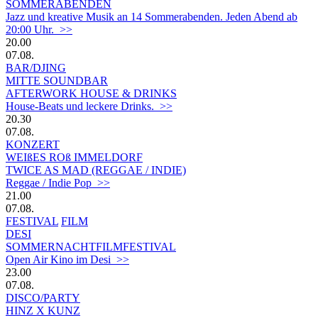
SOMMERABENDEN
Jazz und kreative Musik an 14 Sommerabenden. Jeden Abend ab
20:00 Uhr. >>
20.00
07.08.
BAR/DJING
MITTE SOUNDBAR
AFTERWORK HOUSE & DRINKS
House-Beats und leckere Drinks. >>
20.30
07.08.
KONZERT
WEIßES ROß IMMELDORF
TWICE AS MAD (REGGAE / INDIE)
Reggae / Indie Pop >>
21.00
07.08.
FESTIVAL
FILM
DESI
SOMMERNACHTFILMFESTIVAL
Open Air Kino im Desi >>
23.00
07.08.
DISCO/PARTY
HINZ X KUNZ