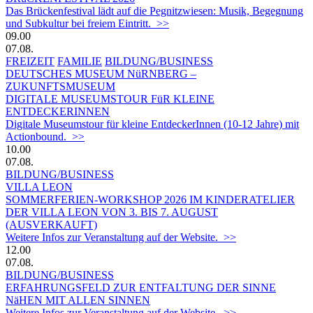
Das Brückenfestival lädt auf die Pegnitzwiesen: Musik, Begegnung
und Subkultur bei freiem Eintritt. >>
09.00
07.08.
FREIZEIT
FAMILIE
BILDUNG/BUSINESS
DEUTSCHES MUSEUM NüRNBERG –
ZUKUNFTSMUSEUM
DIGITALE MUSEUMSTOUR FüR KLEINE
ENTDECKERINNEN
Digitale Museumstour für kleine EntdeckerInnen (10-12 Jahre) mit
Actionbound. >>
10.00
07.08.
BILDUNG/BUSINESS
VILLA LEON
SOMMERFERIEN-WORKSHOP 2026 IM KINDERATELIER
DER VILLA LEON VON 3. BIS 7. AUGUST
(AUSVERKAUFT)
Weitere Infos zur Veranstaltung auf der Website. >>
12.00
07.08.
BILDUNG/BUSINESS
ERFAHRUNGSFELD ZUR ENTFALTUNG DER SINNE
NäHEN MIT ALLEN SINNEN
Weitere Infos zur Veranstaltung auf der Website. >>