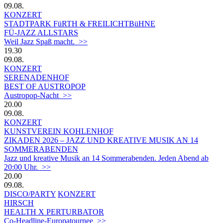
09.08.
KONZERT
STADTPARK FüRTH & FREILICHTBüHNE
FÜ-JAZZ ALLSTARS
Weil Jazz Spaß macht. >>
19.30
09.08.
KONZERT
SERENADENHOF
BEST OF AUSTROPOP
Austropop-Nacht >>
20.00
09.08.
KONZERT
KUNSTVEREIN KOHLENHOF
ZIKADEN 2026 – JAZZ UND KREATIVE MUSIK AN 14
SOMMERABENDEN
Jazz und kreative Musik an 14 Sommerabenden. Jeden Abend ab
20:00 Uhr. >>
20.00
09.08.
DISCO/PARTY
KONZERT
HIRSCH
HEALTH X PERTURBATOR
Co-Headline-Europatournee >>