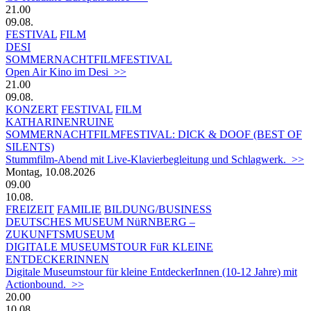
21.00
09.08.
FESTIVAL
FILM
DESI
SOMMERNACHTFILMFESTIVAL
Open Air Kino im Desi >>
21.00
09.08.
KONZERT
FESTIVAL
FILM
KATHARINENRUINE
SOMMERNACHTFILMFESTIVAL: DICK & DOOF (BEST OF
SILENTS)
Stummfilm-Abend mit Live-Klavierbegleitung und Schlagwerk. >>
Montag, 10.08.2026
09.00
10.08.
FREIZEIT
FAMILIE
BILDUNG/BUSINESS
DEUTSCHES MUSEUM NüRNBERG –
ZUKUNFTSMUSEUM
DIGITALE MUSEUMSTOUR FüR KLEINE
ENTDECKERINNEN
Digitale Museumstour für kleine EntdeckerInnen (10-12 Jahre) mit
Actionbound. >>
20.00
10.08.