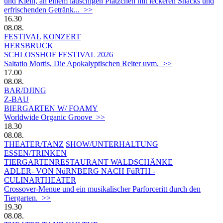
und Klein, an einem lauschigen Plätzchen mit leckeren Snacks und
erfrischenden Getränk... >>
16.30
08.08.
FESTIVAL
KONZERT
HERSBRUCK
SCHLOSSHOF FESTIVAL 2026
Saltatio Mortis, Die Apokalyptischen Reiter uvm. >>
17.00
08.08.
BAR/DJING
Z-BAU
BIERGARTEN W/ FOAMY
Worldwide Organic Groove >>
18.30
08.08.
THEATER/TANZ
SHOW/UNTERHALTUNG
ESSEN/TRINKEN
TIERGARTEN­RESTAURANT WALDSCHÄNKE
ADLER- VON NüRNBERG NACH FüRTH -
CULINARTHEATER
Crossover-Menue und ein musikalischer Parforceritt durch den
Tiergarten. >>
19.30
08.08.