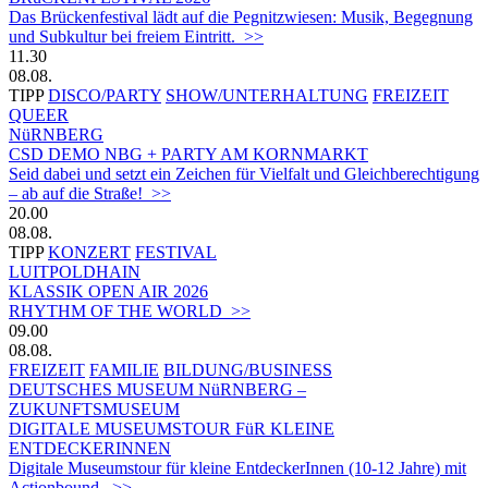
Das Brückenfestival lädt auf die Pegnitzwiesen: Musik, Begegnung
und Subkultur bei freiem Eintritt. >>
11.30
08.08.
TIPP
DISCO/PARTY
SHOW/UNTERHALTUNG
FREIZEIT
QUEER
NüRNBERG
CSD DEMO NBG + PARTY AM KORNMARKT
Seid dabei und setzt ein Zeichen für Vielfalt und Gleichberechtigung
– ab auf die Straße! >>
20.00
08.08.
TIPP
KONZERT
FESTIVAL
LUITPOLDHAIN
KLASSIK OPEN AIR 2026
RHYTHM OF THE WORLD >>
09.00
08.08.
FREIZEIT
FAMILIE
BILDUNG/BUSINESS
DEUTSCHES MUSEUM NüRNBERG –
ZUKUNFTSMUSEUM
DIGITALE MUSEUMSTOUR FüR KLEINE
ENTDECKERINNEN
Digitale Museumstour für kleine EntdeckerInnen (10-12 Jahre) mit
Actionbound. >>