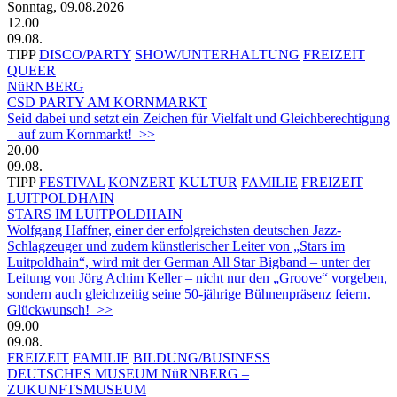
Sonntag, 09.08.2026
12.00
09.08.
TIPP
DISCO/PARTY
SHOW/UNTERHALTUNG
FREIZEIT
QUEER
NüRNBERG
CSD PARTY AM KORNMARKT
Seid dabei und setzt ein Zeichen für Vielfalt und Gleichberechtigung
– auf zum Kornmarkt! >>
20.00
09.08.
TIPP
FESTIVAL
KONZERT
KULTUR
FAMILIE
FREIZEIT
LUITPOLDHAIN
STARS IM LUITPOLDHAIN
Wolfgang Haffner, einer der erfolgreichsten deutschen Jazz-
Schlagzeuger und zudem künstlerischer Leiter von „Stars im
Luitpoldhain“, wird mit der German All Star Bigband – unter der
Leitung von Jörg Achim Keller – nicht nur den „Groove“ vorgeben,
sondern auch gleichzeitig seine 50-jährige Bühnenpräsenz feiern.
Glückwunsch! >>
09.00
09.08.
FREIZEIT
FAMILIE
BILDUNG/BUSINESS
DEUTSCHES MUSEUM NüRNBERG –
ZUKUNFTSMUSEUM