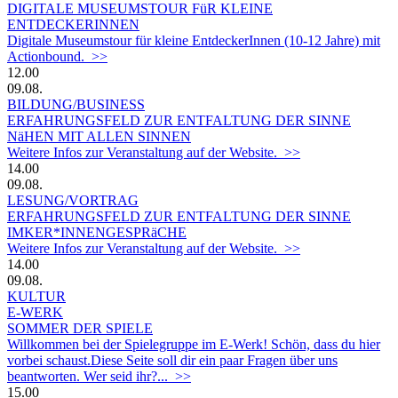
DIGITALE MUSEUMSTOUR FüR KLEINE
ENTDECKERINNEN
Digitale Museumstour für kleine EntdeckerInnen (10-12 Jahre) mit
Actionbound. >>
12.00
09.08.
BILDUNG/BUSINESS
ERFAHRUNGSFELD ZUR ENTFALTUNG DER SINNE
NäHEN MIT ALLEN SINNEN
Weitere Infos zur Veranstaltung auf der Website. >>
14.00
09.08.
LESUNG/VORTRAG
ERFAHRUNGSFELD ZUR ENTFALTUNG DER SINNE
IMKER*INNENGESPRäCHE
Weitere Infos zur Veranstaltung auf der Website. >>
14.00
09.08.
KULTUR
E-WERK
SOMMER DER SPIELE
Willkommen bei der Spielegruppe im E-Werk! Schön, dass du hier
vorbei schaust.Diese Seite soll dir ein paar Fragen über uns
beantworten. Wer seid ihr?... >>
15.00