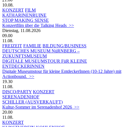
10.08.
KONZERT
FILM
KATHARINENRUINE
STOP MAKING SENSE
Konzertfilm über die Talking Heads >>
Dienstag, 11.08.2026
09.00
11.08.
FREIZEIT
FAMILIE
BILDUNG/BUSINESS
DEUTSCHES MUSEUM NüRNBERG –
ZUKUNFTSMUSEUM
DIGITALE MUSEUMSTOUR FüR KLEINE
ENTDECKERINNEN
Digitale Museumstour für kleine EntdeckerInnen (10-12 Jahre) mit
Actionbound. >>
19.30
11.08.
DISCO/PARTY
KONZERT
SERENADENHOF
SCHILLER (AUSVERKAUFT)
Kultur-Sommer im Serenadenhof 2026 >>
20.00
11.08.
KONZERT