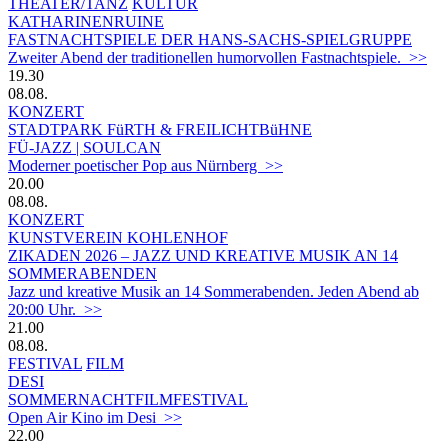
THEATER/TANZ
KULTUR
KATHARINENRUINE
FASTNACHTSPIELE DER HANS-SACHS-SPIELGRUPPE
Zweiter Abend der traditionellen humorvollen Fastnachtspiele. >>
19.30
08.08.
KONZERT
STADTPARK FüRTH & FREILICHTBüHNE
FÜ-JAZZ | SOULCAN
Moderner poetischer Pop aus Nürnberg >>
20.00
08.08.
KONZERT
KUNSTVEREIN KOHLENHOF
ZIKADEN 2026 – JAZZ UND KREATIVE MUSIK AN 14
SOMMERABENDEN
Jazz und kreative Musik an 14 Sommerabenden. Jeden Abend ab
20:00 Uhr. >>
21.00
08.08.
FESTIVAL
FILM
DESI
SOMMERNACHTFILMFESTIVAL
Open Air Kino im Desi >>
22.00