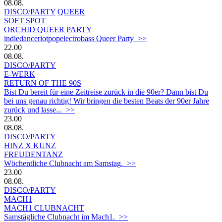
08.08.
DISCO/PARTY
QUEER
SOFT SPOT
ORCHID QUEER PARTY
indiedanceriotpopelectrobass Queer Party >>
22.00
08.08.
DISCO/PARTY
E-WERK
RETURN OF THE 90S
Bist Du bereit für eine Zeitreise zurück in die 90er? Dann bist Du
bei uns genau richtig! Wir bringen die besten Beats der 90er Jahre
zurück und lasse... >>
23.00
08.08.
DISCO/PARTY
HINZ X KUNZ
FREUDENTANZ
Wöchentliche Clubnacht am Samstag. >>
23.00
08.08.
DISCO/PARTY
MACH1
MACH1 CLUBNACHT
Samstägliche Clubnacht im Mach1. >>