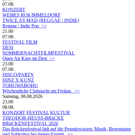
07.08.
KONZERT
WEIßES ROß IMMELDORF
TWICE AS MAD (REGGAE / INDIE)
Reggae / Indie Pop >>
21.00
07.08.
FESTIVAL
FILM
DESI
SOMMERNACHTFILMFESTIVAL
Open Air Kino im Desi >>
23.00
07.08.
DISCO/PARTY
HINZ X KUNZ
TOHUWABOHU
Wöchentliche Clubnacht am Freitag. >>
Samstag, 08.08.2026
23.00
08.08.
KONZERT
FESTIVAL
KULTUR
THEODOR-HEUSS-BRüCKE
BRüCKENFESTIVAL 2026
Das Brückenfestival lädt auf die Pegnitzwiesen: Musik, Begegnung
und Subkultur bei freiem Eintritt. >>