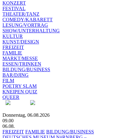
KONZERT
FESTIVAL
THEATER/TANZ
COMEDY/KABARETT
LESUNG/VORTRAG
SHOW/UNTERHALTUNG
KULTUR
KUNST/DESIGN
FREIZEIT
FAMILIE
MARKT/MESSE
ESSEN/TRINKEN
BILDUNG/BUSINESS
BAR/DJING
FILM
POETRY SLAM
KNEIPEN QUIZ
QUEER
Donnerstag, 06.08.2026
09.00
06.08.
FREIZEIT
FAMILIE
BILDUNG/BUSINESS
DEUTSCHES MUSEUM NüRNBERG –