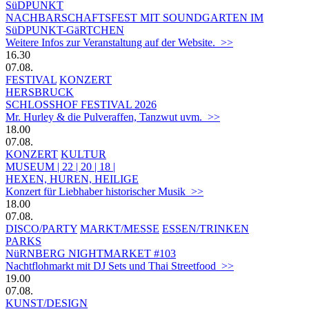
SüDPUNKT
NACHBARSCHAFTSFEST MIT SOUNDGARTEN IM
SüDPUNKT-GäRTCHEN
Weitere Infos zur Veranstaltung auf der Website. >>
16.30
07.08.
FESTIVAL
KONZERT
HERSBRUCK
SCHLOSSHOF FESTIVAL 2026
Mr. Hurley & die Pulveraffen, Tanzwut uvm. >>
18.00
07.08.
KONZERT
KULTUR
MUSEUM | 22 | 20 | 18 |
HEXEN, HUREN, HEILIGE
Konzert für Liebhaber historischer Musik >>
18.00
07.08.
DISCO/PARTY
MARKT/MESSE
ESSEN/TRINKEN
PARKS
NüRNBERG NIGHTMARKET #103
Nachtflohmarkt mit DJ Sets und Thai Streetfood >>
19.00
07.08.
KUNST/DESIGN