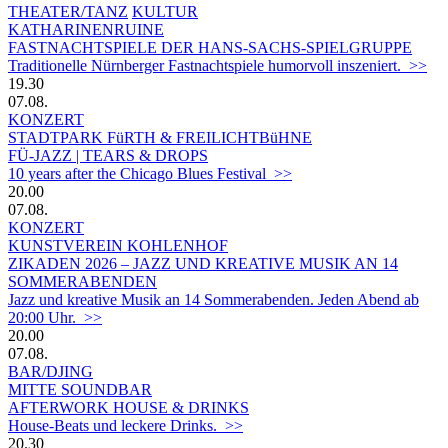
THEATER/TANZ
KULTUR
KATHARINENRUINE
FASTNACHTSPIELE DER HANS-SACHS-SPIELGRUPPE
Traditionelle Nürnberger Fastnachtspiele humorvoll inszeniert. >>
19.30
07.08.
KONZERT
STADTPARK FüRTH & FREILICHTBüHNE
FÜ-JAZZ | TEARS & DROPS
10 years after the Chicago Blues Festival >>
20.00
07.08.
KONZERT
KUNSTVEREIN KOHLENHOF
ZIKADEN 2026 – JAZZ UND KREATIVE MUSIK AN 14
SOMMERABENDEN
Jazz und kreative Musik an 14 Sommerabenden. Jeden Abend ab
20:00 Uhr. >>
20.00
07.08.
BAR/DJING
MITTE SOUNDBAR
AFTERWORK HOUSE & DRINKS
House-Beats und leckere Drinks. >>
20.30