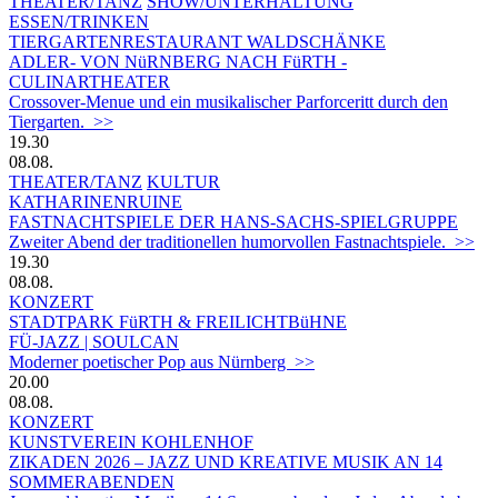
THEATER/TANZ
SHOW/UNTERHALTUNG
ESSEN/TRINKEN
TIERGARTEN­RESTAURANT WALDSCHÄNKE
ADLER- VON NüRNBERG NACH FüRTH -
CULINARTHEATER
Crossover-Menue und ein musikalischer Parforceritt durch den
Tiergarten. >>
19.30
08.08.
THEATER/TANZ
KULTUR
KATHARINENRUINE
FASTNACHTSPIELE DER HANS-SACHS-SPIELGRUPPE
Zweiter Abend der traditionellen humorvollen Fastnachtspiele. >>
19.30
08.08.
KONZERT
STADTPARK FüRTH & FREILICHTBüHNE
FÜ-JAZZ | SOULCAN
Moderner poetischer Pop aus Nürnberg >>
20.00
08.08.
KONZERT
KUNSTVEREIN KOHLENHOF
ZIKADEN 2026 – JAZZ UND KREATIVE MUSIK AN 14
SOMMERABENDEN