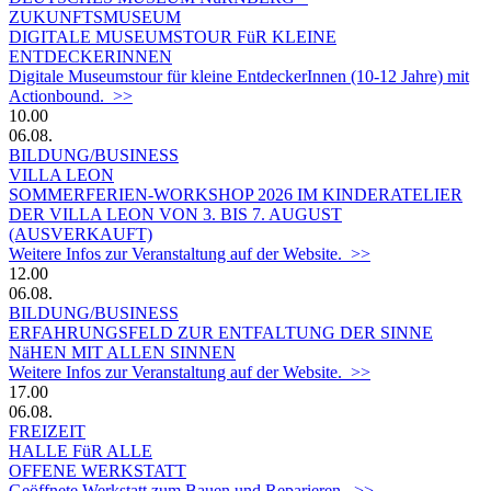
ZUKUNFTSMUSEUM
DIGITALE MUSEUMSTOUR FüR KLEINE
ENTDECKERINNEN
Digitale Museumstour für kleine EntdeckerInnen (10-12 Jahre) mit
Actionbound. >>
10.00
06.08.
BILDUNG/BUSINESS
VILLA LEON
SOMMERFERIEN-WORKSHOP 2026 IM KINDERATELIER
DER VILLA LEON VON 3. BIS 7. AUGUST
(AUSVERKAUFT)
Weitere Infos zur Veranstaltung auf der Website. >>
12.00
06.08.
BILDUNG/BUSINESS
ERFAHRUNGSFELD ZUR ENTFALTUNG DER SINNE
NäHEN MIT ALLEN SINNEN
Weitere Infos zur Veranstaltung auf der Website. >>
17.00
06.08.
FREIZEIT
HALLE FüR ALLE
OFFENE WERKSTATT
Geöffnete Werkstatt zum Bauen und Reparieren. >>