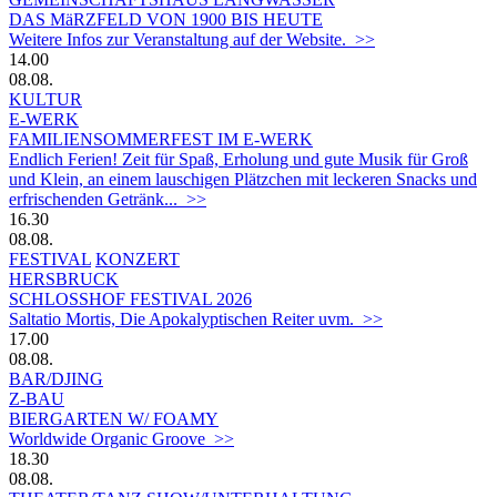
DAS MäRZFELD VON 1900 BIS HEUTE
Weitere Infos zur Veranstaltung auf der Website. >>
14.00
08.08.
KULTUR
E-WERK
FAMILIENSOMMERFEST IM E-WERK
Endlich Ferien! Zeit für Spaß, Erholung und gute Musik für Groß
und Klein, an einem lauschigen Plätzchen mit leckeren Snacks und
erfrischenden Getränk... >>
16.30
08.08.
FESTIVAL
KONZERT
HERSBRUCK
SCHLOSSHOF FESTIVAL 2026
Saltatio Mortis, Die Apokalyptischen Reiter uvm. >>
17.00
08.08.
BAR/DJING
Z-BAU
BIERGARTEN W/ FOAMY
Worldwide Organic Groove >>
18.30
08.08.