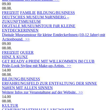
09.00
08.08.
FREIZEIT
FAMILIE
BILDUNG/BUSINESS
DEUTSCHES MUSEUM NüRNBERG –
ZUKUNFTSMUSEUM
DIGITALE MUSEUMSTOUR FüR KLEINE
ENTDECKERINNEN
Digitale Museumstour für kleine EntdeckerInnen (10-12 Jahre) mit
Actionbound. >>
09.00
08.08.
FREIZEIT
QUEER
HINZ X KUNZ
GET READY 4 PRIDE MIT WILLKOMMEN IM CLUB
Pride-Look Styling mit Make-up-Artists. >>
14.00
08.08.
BILDUNG/BUSINESS
ERFAHRUNGSFELD ZUR ENTFALTUNG DER SINNE
NäHEN MIT ALLEN SINNEN
Weitere Infos zur Veranstaltung auf der Website. >>
14.00
08.08.
KULTUR
GEMEINSCHAFTSHAUS LANGWASSER