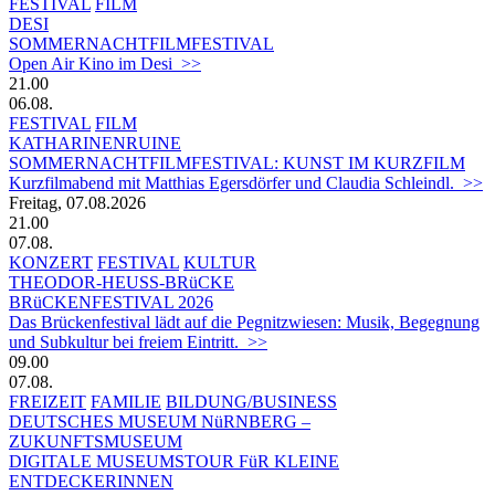
FESTIVAL
FILM
DESI
SOMMERNACHTFILMFESTIVAL
Open Air Kino im Desi >>
21.00
06.08.
FESTIVAL
FILM
KATHARINENRUINE
SOMMERNACHTFILMFESTIVAL: KUNST IM KURZFILM
Kurzfilmabend mit Matthias Egersdörfer und Claudia Schleindl. >>
Freitag, 07.08.2026
21.00
07.08.
KONZERT
FESTIVAL
KULTUR
THEODOR-HEUSS-BRüCKE
BRüCKENFESTIVAL 2026
Das Brückenfestival lädt auf die Pegnitzwiesen: Musik, Begegnung
und Subkultur bei freiem Eintritt. >>
09.00
07.08.
FREIZEIT
FAMILIE
BILDUNG/BUSINESS
DEUTSCHES MUSEUM NüRNBERG –
ZUKUNFTSMUSEUM
DIGITALE MUSEUMSTOUR FüR KLEINE
ENTDECKERINNEN