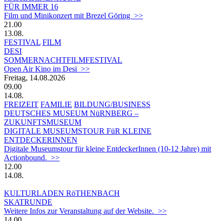
FÜR IMMER 16
Film und Minikonzert mit Brezel Göring >>
21.00
13.08.
FESTIVAL
FILM
DESI
SOMMERNACHTFILMFESTIVAL
Open Air Kino im Desi >>
Freitag, 14.08.2026
09.00
14.08.
FREIZEIT
FAMILIE
BILDUNG/BUSINESS
DEUTSCHES MUSEUM NüRNBERG –
ZUKUNFTSMUSEUM
DIGITALE MUSEUMSTOUR FüR KLEINE
ENTDECKERINNEN
Digitale Museumstour für kleine EntdeckerInnen (10-12 Jahre) mit
Actionbound. >>
12.00
14.08.
KULTURLADEN RöTHENBACH
SKATRUNDE
Weitere Infos zur Veranstaltung auf der Website. >>
14.00