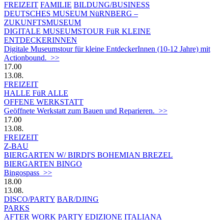
FREIZEIT
FAMILIE
BILDUNG/BUSINESS
DEUTSCHES MUSEUM NüRNBERG –
ZUKUNFTSMUSEUM
DIGITALE MUSEUMSTOUR FüR KLEINE
ENTDECKERINNEN
Digitale Museumstour für kleine EntdeckerInnen (10-12 Jahre) mit
Actionbound. >>
17.00
13.08.
FREIZEIT
HALLE FüR ALLE
OFFENE WERKSTATT
Geöffnete Werkstatt zum Bauen und Reparieren. >>
17.00
13.08.
FREIZEIT
Z-BAU
BIERGARTEN W/ BIRDI'S BOHEMIAN BREZEL
BIERGARTEN BINGO
Bingospass >>
18.00
13.08.
DISCO/PARTY
BAR/DJING
PARKS
AFTER WORK PARTY EDIZIONE ITALIANA