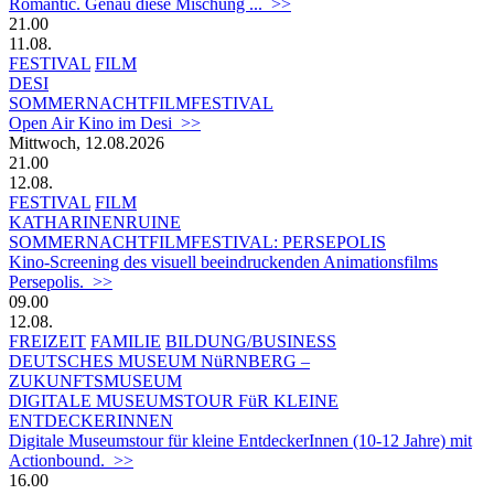
Romantic. Genau diese Mischung ... >>
21.00
11.08.
FESTIVAL
FILM
DESI
SOMMERNACHTFILMFESTIVAL
Open Air Kino im Desi >>
Mittwoch, 12.08.2026
21.00
12.08.
FESTIVAL
FILM
KATHARINENRUINE
SOMMERNACHTFILMFESTIVAL: PERSEPOLIS
Kino-Screening des visuell beeindruckenden Animationsfilms
Persepolis. >>
09.00
12.08.
FREIZEIT
FAMILIE
BILDUNG/BUSINESS
DEUTSCHES MUSEUM NüRNBERG –
ZUKUNFTSMUSEUM
DIGITALE MUSEUMSTOUR FüR KLEINE
ENTDECKERINNEN
Digitale Museumstour für kleine EntdeckerInnen (10-12 Jahre) mit
Actionbound. >>
16.00