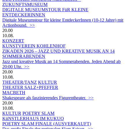
ZUKUNFTSMUSEUM
DIGITALE MUSEUMSTOUR FüR KLEINE
ENTDECKERINNEN
Digitale Museumstour für kleine EntdeckerInnen (10-12 Jahre) mit
Actionbound. >>
20.00
10.08.
KONZERT
KUNSTVEREIN KOHLENHOF
ZIKADEN 2026 – JAZZ UND KREATIVE MUSIK AN 14
SOMMERABENDEN
Jazz und kreative Musik an 14 Sommerabenden. Jeden Abend ab
20:00 Uhr. >>
20.00
10.08.
THEATER/TANZ
KULTUR
THEATER SALZ+PFEFFER
MACBETH
Shakespeare als faszinierendes Figurentheater. >>
20.00
10.08.
KULTUR
POETRY SLAM
KüNSTLERHAUS IM KUKUQ
POETRY SLAM FINALE (AUSVERKAUFT)
Das große Finale der regionalen Slam-Saison. >>