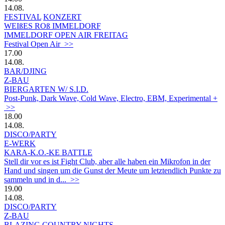
14.08.
FESTIVAL
KONZERT
WEIßES ROß IMMELDORF
IMMELDORF OPEN AIR FREITAG
Festival Open Air >>
17.00
14.08.
BAR/DJING
Z-BAU
BIERGARTEN W/ S.I.D.
Post-Punk, Dark Wave, Cold Wave, Electro, EBM, Experimental +
>>
18.00
14.08.
DISCO/PARTY
E-WERK
KARA-K.O.-KE BATTLE
Stell dir vor es ist Fight Club, aber alle haben ein Mikrofon in der
Hand und singen um die Gunst der Meute um letztendlich Punkte zu
sammeln und in d... >>
19.00
14.08.
DISCO/PARTY
Z-BAU
BLAZING COUNTRY NIGHTS