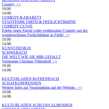
Country >>
19.00
14.08.
COMEDY/KABARETT
STADTPARK FüRTH & FREILICHTBüHNE
COMEDY CUVéE
Erlebe einen Abend voller erstklassiger Comedy auf der
wunderschönen Freilichtbühne in Fürth! >>
19.00
14.08.
KUNST/DESIGN
SCHWABACH
DIE WELT WIE SIE MIR GEFäLLT
Vernissage Christian Vittinghoff >>
19.00
14.08.
KULTURLADEN RöTHENBACH
SCHAFKOPFRENNEN
Weitere Infos zur Veranstaltung auf der Website. >>
19.00
14.08.
KULTURLADEN SCHLOSS ALMOSHOF