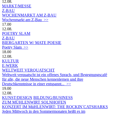
12.08.
MARKT/MESSE
Z-BAU
WOCHENMARKT AM Z-BAU
Wochenmarkt am Z-Bau >>
17.00
12.08.
POETRY SLAM
Z-BAU
BIERGARTEN W/ MATE POESIE
Poetry Slam >>
18.00
12.08.
KULTUR
E-WERK
WELTWEIT VERQUATSCHT
Weltweit verquatscht ist ein offenes Sprach- und Begegnungscafé
für alle, die neue Menschen kennenlernen und ihre
Deutschkenntnisse in einer entspannt... >>
19.00
12.08.
KUNST/DESIGN
BILDUNG/BUSINESS
ZUM MÜHLENWIRT SOLNHOFEN
KONZERT IM MüHLENWIRT: THE ROCKIN´CATSHARKS
Jeden Mittwoch in den Sommermonaten heißt es im