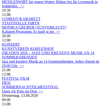
MÜHLENWIRT bei gutem Wetter: Bühne frei für Livemusik in
Solnhofen. >>
19.30
12.08.
COMEDY/KABARETT
STADTHALLE FüRTH
MONIKA GRUBER (AUSVERKAUFT)
Kabarett-Programm: Es huift ja nix >>
20.00
12.08.
KONZERT
KUNSTVEREIN KOHLENHOF
ZIKADEN 2026 – JAZZ UND KREATIVE MUSIK AN 14
SOMMERABENDEN
Jazz und kreative Musik an 14 Sommerabenden. Jeden Abend ab
20:00 Uhr. >>
21.00
12.08.
FESTIVAL
FILM
DESI
SOMMERNACHTFILMFESTIVAL
Open Air Kino im Desi >>
Donnerstag, 13.08.2026
09.00
13.08.