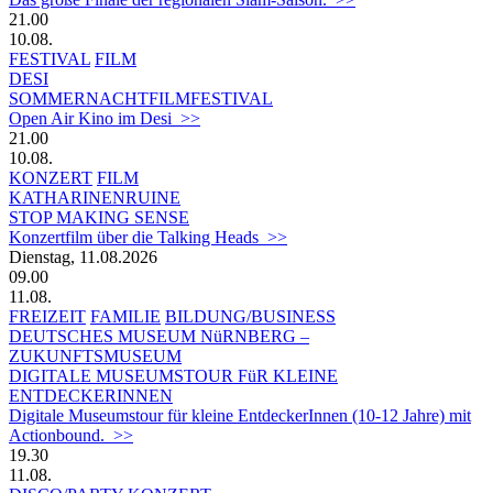
21.00
10.08.
FESTIVAL
FILM
DESI
SOMMERNACHTFILMFESTIVAL
Open Air Kino im Desi >>
21.00
10.08.
KONZERT
FILM
KATHARINENRUINE
STOP MAKING SENSE
Konzertfilm über die Talking Heads >>
Dienstag, 11.08.2026
09.00
11.08.
FREIZEIT
FAMILIE
BILDUNG/BUSINESS
DEUTSCHES MUSEUM NüRNBERG –
ZUKUNFTSMUSEUM
DIGITALE MUSEUMSTOUR FüR KLEINE
ENTDECKERINNEN
Digitale Museumstour für kleine EntdeckerInnen (10-12 Jahre) mit
Actionbound. >>
19.30
11.08.