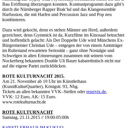
Bau Eröffnung überzeugen konnten. Kontrastprogramm dazu gibt’s
durch die Nürnberger Rapper Brak‘lul und das Klangensemble
Harfussion, die mit Harfen und Percussion Jazz und Pop neu
kombinieren.
Dazu wird gekocht, denn es stehen Männer am Herd, außerdem
gezeichnet, denn Gymmick ist da, Kurzfilme im Kinosaal betrachtet
und hoffentlich gelacht: Als Der Doppelte Ude wird Münchens Ex-
Bürgermeister Christian Ude – entgegen der von einem Amtsträger
im Ruhestand erwarteten Seriosität – ganz ohne Nostalgie und
Schwelgen in alten Erinnerungen zusammen mit seinem vom
Nockerberg bekannten Double Uli Bauer kabarettistisch nicht nur
auf die eigene Partei zurückblicken.
ROTE KULTURNACHT 2015.
Am 21. November ab 19 Uhr im Künstlerhaus
(KunstKulturQuartier), Königstr. 93, Nbg.
Tickets an allen bekannten VVK–Stellen oder
reservix.de
,
VVK: 12 Euro, AK: 15 Euro.
www.rotekulturnacht.de
ROTE KULTURNACHT
Samstag, 21.11.2015 // 19:00-05:00h
KüNSTLERHAUS IM KUKUQ