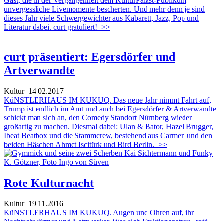
Gast, die in der Vergangenheit dem KulturPalast-Publikum
unvergessliche Livemomente bescherten. Und mehr denn je sind
dieses Jahr viele Schwergewichter aus Kabarett, Jazz, Pop und
Literatur dabei. curt gratuliert!
>>
curt präsentiert: Egersdörfer und
Artverwandte
Kultur
14.02.2017
KüNSTLERHAUS IM KUKUQ. Das neue Jahr nimmt Fahrt auf,
Trump ist endlich im Amt und auch bei Egersdörfer & Artverwandte
schickt man sich an, den Comedy Standort Nürnberg wieder
großartig zu machen. Diesmal dabei: Ulan & Bator, Hazel Brugger,
Ibeat Beatbox und die Stammcrew, bestehend aus Carmen und den
beiden Häschen Ahmet Iscitürk und Bird Berlin.
>>
Rote Kulturnacht
Kultur
19.11.2016
KüNSTLERHAUS IM KUKUQ. Augen und Ohren auf, ihr