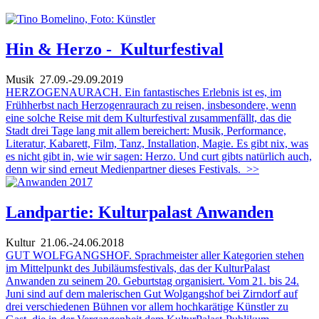
Hin & Herzo - Kulturfestival
Musik
27.09.-29.09.2019
HERZOGENAURACH. Ein fantastisches Erlebnis ist es, im
Frühherbst nach Herzogenraurach zu reisen, insbesondere, wenn
eine solche Reise mit dem Kulturfestival zusammenfällt, das die
Stadt drei Tage lang mit allem bereichert: Musik, Performance,
Literatur, Kabarett, Film, Tanz, Installation, Magie. Es gibt nix, was
es nicht gibt in, wie wir sagen: Herzo. Und curt gibts natürlich auch,
denn wir sind erneut Medienpartner dieses Festivals.
>>
Landpartie: Kulturpalast Anwanden
Kultur
21.06.-24.06.2018
GUT WOLFGANGSHOF. Sprachmeister aller Kategorien stehen
im Mittelpunkt des Jubiläumsfestivals, das der KulturPalast
Anwanden zu seinem 20. Geburtstag organisiert. Vom 21. bis 24.
Juni sind auf dem malerischen Gut Wolgangshof bei Zirndorf auf
drei verschiedenen Bühnen vor allem hochkarätige Künstler zu