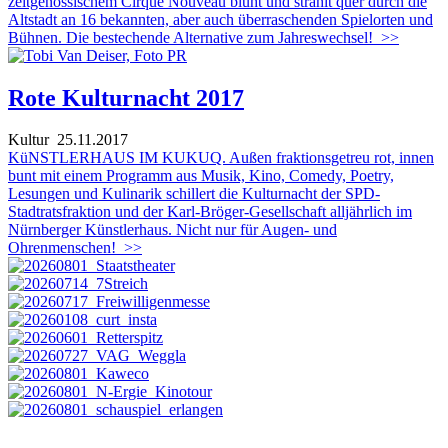
zeitgenössischem Cirque Nouveau blüht und strahlt quer durch die
Altstadt an 16 bekannten, aber auch überraschenden Spielorten und
Bühnen. Die bestechende Alternative zum Jahreswechsel!
>>
Rote Kulturnacht 2017
Kultur
25.11.2017
KüNSTLERHAUS IM KUKUQ. Außen fraktionsgetreu rot, innen
bunt mit einem Programm aus Musik, Kino, Comedy, Poetry,
Lesungen und Kulinarik schillert die Kulturnacht der SPD-
Stadtratsfraktion und der Karl-Bröger-Gesellschaft alljährlich im
Nürnberger Künstlerhaus. Nicht nur für Augen- und
Ohrenmenschen!
>>