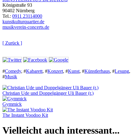
Königstraße 93
90402 Nürnberg
Tel.:
0911 23114000
kunstkulturquartier.de
musikverein-concerts.de
[ Zurück ]
#
Comedy
,
#
Kabarett
,
#
Konzert
,
#
Kunst
,
#
Künstlerhaus
,
#
Lesung
,
#
Musik
Christian Ude und Doppelgänger Uli Bauer (r.)
Gymmick
The Instant Voodoo Kit
Vielleicht auch interessant...