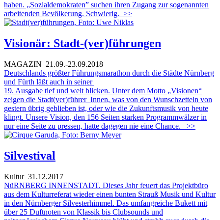
haben. „Sozialdemokraten” suchen ihren Zugang zur sogenannten
arbeitenden Bevölkerung. Schwierig.
>>
Visionär: Stadt-(ver)führungen
MAGAZIN
21.09.-23.09.2018
Deutschlands größter Führungsmarathon durch die Städte Nürnberg
und Fürth läßt auch in seiner
19. Ausgabe tief und weit blicken. Unter dem Motto „Visionen“
zeigen die Stadt(ver)führer_Innen, was von den Wunschzetteln von
gestern übrig geblieben ist, oder wie die Zukunftsmusik von heute
klingt. Unsere Vision, den 156 Seiten starken Programmwälzer in
nur eine Seite zu pressen, hatte dagegen nie eine Chance.
>>
Silvestival
Kultur
31.12.2017
NüRNBERG INNENSTADT. Dieses Jahr feuert das Projektbüro
aus dem Kulturreferat wieder einen bunten Strauß Musik und Kultur
in den Nürnberger Silvesterhimmel. Das umfangreiche Bukett mit
über 25 Duftnoten von Klassik bis Clubsounds und