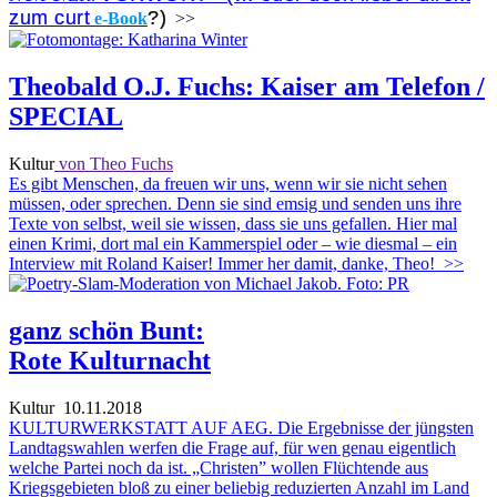
zum curt
?)
e-Book
>>
Theobald O.J. Fuchs: Kaiser am Telefon /
SPECIAL
Kultur
von Theo Fuchs
Es gibt Menschen, da freuen wir uns, wenn wir sie nicht sehen
müssen, oder sprechen. Denn sie sind emsig und senden uns ihre
Texte von selbst, weil sie wissen, dass sie uns gefallen. Hier mal
einen Krimi, dort mal ein Kammerspiel oder – wie diesmal – ein
Interview mit Roland Kaiser! Immer her damit, danke, Theo!
>>
ganz schön Bunt:
Rote Kulturnacht
Kultur
10.11.2018
KULTURWERKSTATT AUF AEG. Die Ergebnisse der jüngsten
Landtagswahlen werfen die Frage auf, für wen genau eigentlich
welche Partei noch da ist. „Christen” wollen Flüchtende aus
Kriegsgebieten bloß zu einer beliebig reduzierten Anzahl im Land