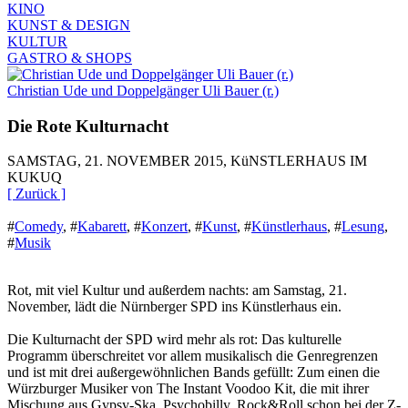
KINO
KUNST & DESIGN
KULTUR
GASTRO & SHOPS
Christian Ude und Doppelgänger Uli Bauer (r.)
Die Rote Kulturnacht
SAMSTAG, 21. NOVEMBER 2015, KüNSTLERHAUS IM
KUKUQ
[ Zurück ]
#
Comedy
,
#
Kabarett
,
#
Konzert
,
#
Kunst
,
#
Künstlerhaus
,
#
Lesung
,
#
Musik
Rot, mit viel Kultur und außerdem nachts: am Samstag, 21.
November, lädt die Nürnberger SPD ins Künstlerhaus ein.
Die Kulturnacht der SPD wird mehr als rot: Das kulturelle
Programm überschreitet vor allem musikalisch die Genregrenzen
und ist mit drei außergewöhnlichen Bands gefüllt: Zum einen die
Würzburger Musiker von The Instant Voodoo Kit, die mit ihrer
Mischung aus Gypsy-Ska, Psychobilly, Rock&Roll schon bei der Z-