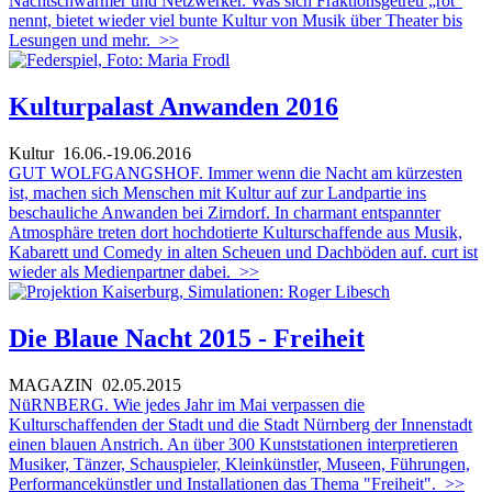
Nachtschwärmer und Netzwerker. Was sich Fraktionsgetreu „rot“
nennt, bietet wieder viel bunte Kultur von Musik über Theater bis
Lesungen und mehr.
>>
Kulturpalast Anwanden 2016
Kultur
16.06.-19.06.2016
GUT WOLFGANGSHOF. Immer wenn die Nacht am kürzesten
ist, machen sich Menschen mit Kultur auf zur Landpartie ins
beschauliche Anwanden bei Zirndorf. In charmant entspannter
Atmosphäre treten dort hochdotierte Kulturschaffende aus Musik,
Kabarett und Comedy in alten Scheuen und Dachböden auf. curt ist
wieder als Medienpartner dabei.
>>
Die Blaue Nacht 2015 - Freiheit
MAGAZIN
02.05.2015
NüRNBERG. Wie jedes Jahr im Mai verpassen die
Kulturschaffenden der Stadt und die Stadt Nürnberg der Innenstadt
einen blauen Anstrich. An über 300 Kunststationen interpretieren
Musiker, Tänzer, Schauspieler, Kleinkünstler, Museen, Führungen,
Performancekünstler und Installationen das Thema "Freiheit".
>>