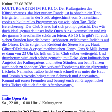
Kultur
22.08.2026
KULTURGARTEN IM KUKUQ. Der Kulturgarten des
Künstlerhauses, das hier nur am Rande, ist ja ohnehin ein Tipp:
Biergarten, mitten in der Stadt, abgeschirmt vom Straßenlärm,
cooles subkulturelles Programm so gut wie jeden Tag. Tolle
Bereicherung! Der Club Stereo hat sich prompt gedacht: Das wär
doch ideal, genau da unser Indie Open Air zu veranstalten und mit
der ganzen Stereofamilie schön zu feiern. Ab 16 Uhr gibt's für euch
sieben Stunden lang die besten, schönsten, geliebtesten Indiehits auf
die Ohren. Dafür sorgen die Resident der Stereo-Partys: Haui,
GlitzerDJMarius & crystalmethbrötchen, Jenny, Jens & Milli, bevor
es dann von 23 Uhr bis früh um 5 im Club selber weitergeht. Und
drumherum wird auch schön gemacht, mit Deko, dem kulinarischen
Angebot des Kulturgartens und netten Ständen, um beim Tanzen
auch noch zu shoppen: Vica verkauft Toothgems für ein glitzerndes
Lächeln, Namenlos Tattoo hackt euch schnell was unter die Haut
und Jasmin Artworks bringt cuten Schmuck und Accessoires.
Kommt mit euren Freunden und besorgt euch ein Gruppenticket –
jedes Ticket gilt auch für die Aftershowparty!
___
Indie Open Air
Sa., 22.08., 16.00 Uhr / Kulturgarten
curt vergibt 2x2 Einzel- und 1x 5er-Gruppen-Ticket via