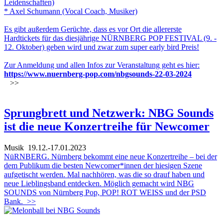
Leidenschaften)
* Axel Schumann (Vocal Coach, Musiker)
Es gibt außerdem Gerüchte, dass es vor Ort die allererste
Hardtickets für das diesjährige NÜRNBERG POP FESTIVAL (9. -
12. Oktober) geben wird und zwar zum super early bird Preis!
Zur Anmeldung und allen Infos zur Veranstaltung geht es hier:
https://www.nuernberg-pop.com/nbgsounds-22-03-2024
>>
Sprungbrett und Netzwerk: NBG Sounds
ist die neue Konzertreihe für Newcomer
Musik
19.12.-17.01.2023
NüRNBERG. Nürnberg bekommt eine neue Konzertreihe – bei der
dem Publikum die besten Newcomer*innen der hiesigen Szene
aufgetischt werden. Mal nachhören, was die so drauf haben und
neue Lieblingsband entdecken. Möglich gemacht wird NBG
SOUNDS von Nürnberg Pop, POP! ROT WEISS und der PSD
Bank.
>>