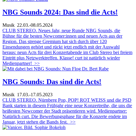
NBG Sounds 2024: Das sind die Acts!
Musik
22.03.-08.05.2024
CLUB STEREO. Neues Jahr, neue Runde NBG Sounds, die
Bühne für die besten Newcomer:innen und neuen Acts aus der
Region. Das strenge Gremium hat sich durch über 120
Einsendungen gehört und rückt jetzt endlich mit der Auswahl
heraus: neun Acts für drei Konzertabende im Club Stereo bei freiem
Eintritt plus Netzwerktreffen. Klasse! curt ist natürlich wieder
Medienpartner!
>>
NBG Sounds: Das sind die Acts!
Musik
17.03.-17.05.2023
CLUB STEREO. Nürnberg Pop, POP! ROT WEISS und die PSD
Bank starten in diesem Frühjahr eine neue Konzertreihe, die uns die
heißesten Newcomer der Stadt präsentieren wird. Medienpartner:
Natürlich curt. Die Bewerbungsphase für die Konzerte endete im
Januar, jetzt stehen die Bands fest.
>>