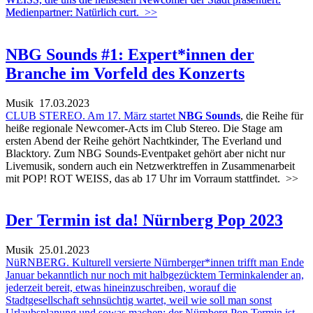
Medienpartner: Natürlich curt.
>>
NBG Sounds #1: Expert*innen der
Branche im Vorfeld des Konzerts
Musik
17.03.2023
CLUB STEREO. Am 17. März startet
NBG Sounds
, die Reihe für
heiße regionale Newcomer-Acts im Club Stereo. Die Stage am
ersten Abend der Reihe gehört Nachtkinder, The Everland und
Blacktory. Zum NBG Sounds-Eventpaket gehört aber nicht nur
Livemusik, sondern auch ein Netzwerktreffen in Zusammenarbeit
mit POP! ROT WEISS, das ab 17 Uhr im Vorraum stattfindet.
>>
Der Termin ist da! Nürnberg Pop 2023
Musik
25.01.2023
NüRNBERG. Kulturell versierte Nürnberger*innen trifft man Ende
Januar bekanntlich nur noch mit halbgezücktem Terminkalender an,
jederzeit bereit, etwas hineinzuschreiben, worauf die
Stadtgesellschaft sehnsüchtig wartet, weil wie soll man sonst
Urlaubsplanung und sowas machen: der Nürnberg Pop Termin ist