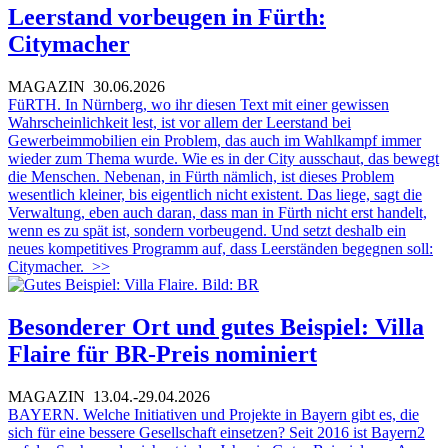
Leerstand vorbeugen in Fürth:
Citymacher
MAGAZIN
30.06.2026
FüRTH. In Nürnberg, wo ihr diesen Text mit einer gewissen
Wahrscheinlichkeit lest, ist vor allem der Leerstand bei
Gewerbeimmobilien ein Problem, das auch im Wahlkampf immer
wieder zum Thema wurde. Wie es in der City ausschaut, das bewegt
die Menschen. Nebenan, in Fürth nämlich, ist dieses Problem
wesentlich kleiner, bis eigentlich nicht existent. Das liege, sagt die
Verwaltung, eben auch daran, dass man in Fürth nicht erst handelt,
wenn es zu spät ist, sondern vorbeugend. Und setzt deshalb ein
neues kompetitives Programm auf, dass Leerständen begegnen soll:
Citymacher.
>>
Besonderer Ort und gutes Beispiel: Villa
Flaire für BR-Preis nominiert
MAGAZIN
13.04.-29.04.2026
BAYERN. Welche Initiativen und Projekte in Bayern gibt es, die
sich für eine bessere Gesellschaft einsetzen? Seit 2016 ist Bayern2