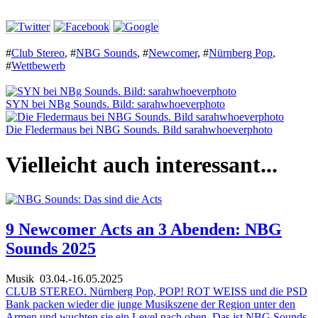
#
Club Stereo
,
#
NBG Sounds
,
#
Newcomer
,
#
Nürnberg Pop
,
#
Wettbewerb
SYN bei NBg Sounds. Bild: sarahwhoeverphoto
Die Fledermaus bei NBG Sounds. Bild sarahwhoeverphoto
Vielleicht auch interessant...
9 Newcomer Acts an 3 Abenden: NBG
Sounds 2025
Musik
03.04.-16.05.2025
CLUB STEREO. Nürnberg Pop, POP! ROT WEISS und die PSD
Bank packen wieder die junge Musikszene der Region unter den
Armen und wuchten sie ein Level nach oben. Das ist NBG Sounds