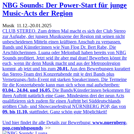
NBG Sounds: Der Power-Start für junge
Music-Acts der Region
Musik
11.12.-20.01.2025
CLUB STEREO. Zum dritten Mal macht es sich der Club Stereo
zur Aufgabe, der jungen Musikszene der Region mit seinen nicht
unbescheidenen Mitteln einen kräftigen Anschub zu verpassen.
Bands und Künstler:innen wie Nun Flog Dr. Bert Rabe, Die
Arschlöcherinnen, Luana oder Melonball haben bereits von NBG
Sounds profitiert. Jetzt seid ihr aber mal dran! Bewerben könnt ihr
euch, wenn ihr denn Musik macht und aus der Metropolregion
kommt, ab jetzt und bis zum
20.01.
Aus den Bewerbungen kuratiert
das Stereo-Team drei Konzertabende mit je drei Bands plus
Vernetzungs-/Info-Event mit starken Speaker:innen. Die Termeine
für die Konzertabende kann man sich schon mal aufschreiben:
03.04., 24.04. und 16.05.
Die Bands/Künstler:innen bekommen für
ihren Auftritt natürlich eine Gage. Mindestens drei der neun Acts
qualifizieren sich zudem für einen Auftritt bei Süddeutschlands
größten Club- und Showcasefestival NÜRNBERG POP, das von
09. bis 11.10.
stattfindet. Ganz schön gute Möglichkeit!
Und hier findet ihr alle Details zur Bewerbung:
www.nuernberg-
pop.com/nbgsounds
>>