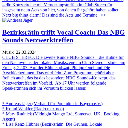
– die Konzertreihe mit Vernetzungstreffen im Club Stereo für
insgesamt neun Acts von hier, von denen ihr gehört haben solltet.
Next big thing alarm! Das sind die Acts und Termine:
>>
Bezirksrätin trifft Vocal Coach: Das NBG
Sounds Netzwerktreffen
Musik
22.03.2024
CLUB STEREO. Die zweite Runde NBG Sounds – die Bühne für
den Nachwuchs der lokalen Musikszene im Club Stereo – startet am
Freitag, 22.03. Auf der Bühne: ph4nt, Philipp Onel und Die
Arschlöcherinnen. Das wird fein! Zum Programm gehört aber
freilich auch, das ist das besondere NBG Sounds-Konzept, das
Netzwerktreffen im Vorfeld. Ab 17 Uhr werden folgende
Speaker:innen sich im Vorraum blicken lassen:
* Andreas Jäger (Verband für Popkultur in Bayern e.V.)
* Konni Winkler (Radio max neo)
* Marv Rudnick (Midnight Mango Ltd, Somerset, UK | Booking
Agent)
* Lisa Renz-Hübner (Bezirksrätin, Die Grünen, Lokale