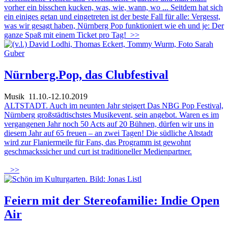
vorher ein bisschen kucken, was, wie, wann, wo ... Seitdem hat sich
ein einiges getan und eingetreten ist der beste Fall für alle: Vergesst,
was wir gesagt haben, Nürnberg Pop funktioniert wie eh und je: Der
ganze Spaß mit einem Ticket pro Tag!
>>
Nürnberg.Pop, das Clubfestival
Musik
11.10.-12.10.2019
ALTSTADT. Auch im neunten Jahr steigert Das NBG Pop Festival,
Nürnberg großstädtischstes Musikevent, sein angebot. Waren es im
vergangenen Jahr noch 50 Acts auf 20 Bühnen, dürfen wir uns in
diesem Jahr auf 65 freuen – an zwei Tagen! Die südliche Altstadt
wird zur Flaniermeile für Fans, das Programm ist gewohnt
geschmackssicher und curt ist traditioneller Medienpartner.
>>
Feiern mit der Stereofamilie: Indie Open
Air