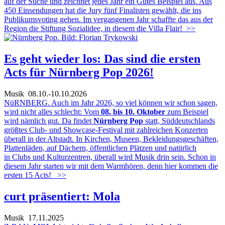
auf der Suche und zeichnet jedes Jahr ein Gutes Beispiel aus. Aus
450 Einsendungen hat die Jury fünf Finalisten gewählt, die ins
Publikumsvoting gehen. Im vergangenen Jahr schaffte das aus der
Region die Stiftung Sozialidee, in diesem die Villa Flair!
>>
Es geht wieder los: Das sind die ersten
Acts für Nürnberg Pop 2026!
Musik
08.10.-10.10.2026
NüRNBERG. Auch im Jahr 2026, so viel können wir schon sagen,
wird nicht alles schlecht: Vom
08. bis 10. Oktober
zum Beispiel
wird nämlich gut. Da findet
Nürnberg Pop
statt, Süddeutschlands
größtes Club- und Showcase-Festival mit zahlreichen Konzerten
überall in der Altstadt. In Kirchen, Museen, Bekleidungsgeschäften,
Plattenläden, auf Dächern, öffentlichen Plätzen und natürlich
in Clubs und Kulturzentren, überall wird Musik drin sein. Schon in
diesem Jahr starten wir mit dem Warmhören, denn hier kommen die
ersten 15 Acts!
>>
curt präsentiert: Mola
Musik
17.11.2025