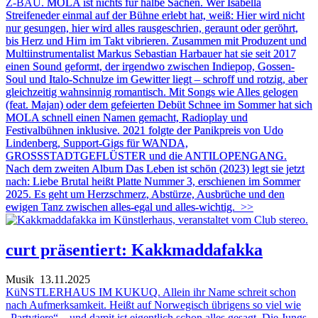
Z-BAU.
MOLA ist nichts für halbe Sachen. Wer Isabella
Streifeneder einmal auf der Bühne erlebt hat, weiß: Hier wird nicht
nur gesungen, hier wird alles rausgeschrien, geraunt oder geröhrt,
bis Herz und Hirn im Takt vibrieren. Zusammen mit Produzent und
Multiinstrumentalist Markus Sebastian Harbauer hat sie seit 2017
einen Sound geformt, der irgendwo zwischen Indiepop, Gossen-
Soul und Italo-Schnulze im Gewitter liegt – schroff und rotzig, aber
gleichzeitig wahnsinnig romantisch. Mit Songs wie Alles gelogen
(feat. Majan) oder dem gefeierten Debüt Schnee im Sommer hat sich
MOLA schnell einen Namen gemacht, Radioplay und
Festivalbühnen inklusive. 2021 folgte der Panikpreis von Udo
Lindenberg, Support-Gigs für WANDA,
GROSSSTADTGEFLÜSTER und die ANTILOPENGANG.
Nach dem zweiten Album Das Leben ist schön (2023) legt sie jetzt
nach: Liebe Brutal heißt Platte Nummer 3, erschienen im Sommer
2025. Es geht um Herzschmerz, Abstürze, Ausbrüche und den
ewigen Tanz zwischen alles-egal und alles-wichtig.
>>
curt präsentiert: Kakkmaddafakka
Musik
13.11.2025
KüNSTLERHAUS IM KUKUQ. Allein ihr Name schreit schon
nach Aufmerksamkeit. Heißt auf Norwegisch übrigens so viel wie
„Partytiere“ – und damit ist eigentlich schon alles gesagt. Die Jungs