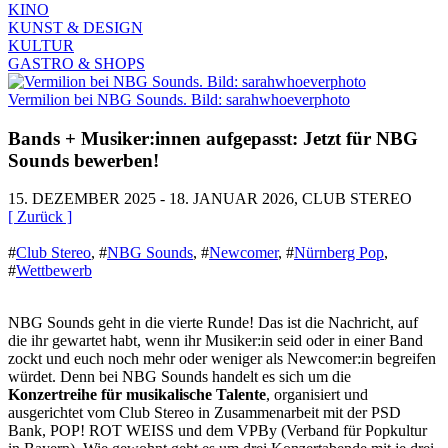
KINO
KUNST & DESIGN
KULTUR
GASTRO & SHOPS
Vermilion bei NBG Sounds. Bild: sarahwhoeverphoto
Bands + Musiker:innen aufgepasst: Jetzt für NBG
Sounds bewerben!
15. DEZEMBER 2025 - 18. JANUAR 2026, CLUB STEREO
[ Zurück ]
#
Club Stereo
,
#
NBG Sounds
,
#
Newcomer
,
#
Nürnberg Pop
,
#
Wettbewerb
NBG Sounds geht in die vierte Runde! Das ist die Nachricht, auf
die ihr gewartet habt, wenn ihr Musiker:in seid oder in einer Band
zockt und euch noch mehr oder weniger als Newcomer:in begreifen
würdet. Denn bei NBG Sounds handelt es sich um die
Konzertreihe für musikalische Talente
, organisiert und
ausgerichtet vom Club Stereo in Zusammenarbeit mit der PSD
Bank, POP! ROT WEISS und dem VPBy (Verband für Popkultur