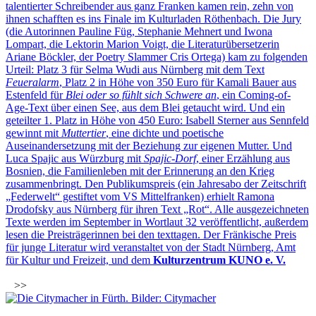
talentierter Schreibender aus ganz Franken kamen rein, zehn von
ihnen schafften es ins Finale im Kulturladen Röthenbach. Die Jury
(die Autorinnen Pauline Füg, Stephanie Mehnert und Iwona
Lompart, die Lektorin Marion Voigt, die Literaturübersetzerin
Ariane Böckler, der Poetry Slammer Cris Ortega) kam zu folgenden
Urteil: Platz 3 für Selma Wudi aus Nürnberg mit dem Text
Feueralarm
, Platz 2 in Höhe von 350 Euro für Kamali Bauer aus
Estenfeld für
Blei oder so fühlt sich Schwere an
, ein Coming-of-
Age-Text über einen See, aus dem Blei getaucht wird. Und ein
geteilter 1. Platz in Höhe von 450 Euro: Isabell Sterner aus Sennfeld
gewinnt mit
Muttertier
, eine dichte und poetische
Auseinandersetzung mit der Beziehung zur eigenen Mutter. Und
Luca Spajic aus Würzburg mit
Spajic-Dorf
, einer Erzählung aus
Bosnien, die Familienleben mit der Erinnerung an den Krieg
zusammenbringt. Den Publikumspreis (ein Jahresabo der Zeitschrift
„Federwelt“ gestiftet vom VS Mittelfranken) erhielt Ramona
Drodofsky aus Nürnberg für ihren Text „Rot“. Alle ausgezeichneten
Texte werden im September in Wortlaut 32 veröffentlicht, außerdem
lesen die Preisträgerinnen bei den texttagen. Der Fränkische Preis
für junge Literatur wird veranstaltet von der Stadt Nürnberg, Amt
für Kultur und Freizeit, und dem
Kulturzentrum KUNO e. V.
>>