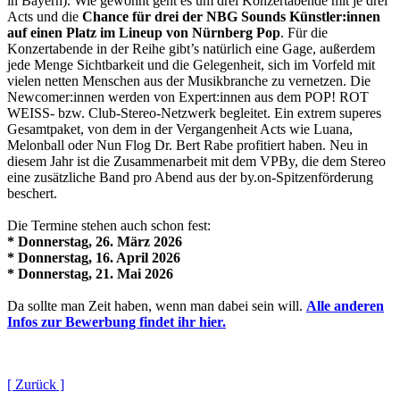
in Bayern). Wie gewohnt geht es um drei Konzertabende mit je drei
Acts und die
Chance für drei der NBG Sounds Künstler:innen
auf einen Platz im Lineup von Nürnberg Pop
. Für die
Konzertabende in der Reihe gibt’s natürlich eine Gage, außerdem
jede Menge Sichtbarkeit und die Gelegenheit, sich im Vorfeld mit
vielen netten Menschen aus der Musikbranche zu vernetzen. Die
Newcomer:innen werden von Expert:innen aus dem POP! ROT
WEISS- bzw. Club-Stereo-Netzwerk begleitet. Ein extrem superes
Gesamtpaket, von dem in der Vergangenheit Acts wie Luana,
Melonball oder Nun Flog Dr. Bert Rabe profitiert haben. Neu in
diesem Jahr ist die Zusammenarbeit mit dem VPBy, die dem Stereo
eine zusätzliche Band pro Abend aus der by.on-Spitzenförderung
beschert.
Die Termine stehen auch schon fest:
* Donnerstag, 26. März 2026
* Donnerstag, 16. April 2026
* Donnerstag, 21. Mai 2026
Da sollte man Zeit haben, wenn man dabei sein will.
Alle anderen
Infos zur Bewerbung findet ihr hier.
[ Zurück ]