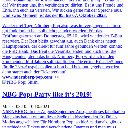
da! Wir freuen uns, ihn verkünden zu dürfen. Es ist uns Freude und
Ehre, ihn euch zu verraten. Wir rücken gerne mit der Sprache raus.
Und zwar, Moment, ist das der
05. bis 07. Oktober 2023
.
Wieder drei Tage Nürnberg Pop also, was im vergangenen Jahr so
gut funktioniert hat, soll nicht geändert werden. Für das
Eröffnungskonzert am Donnerstag, 05.10., wird wieder der Z-Bau
reserviert. Der Rest bleibt gewohnt gut, auch Dank eines neuen
Hauptsponsors, der direkt für fünf Jahre gebunden werden konnte:
die PSD Bank. Das freut die Veranstaltenden und auch uns, die
Hingehenden, denn das heißt: Nürnberg Pop wird auch in den
kommenden fünf Jahren safe stattfinden. Die ersten Künstler*innen
für die 23er-Ausgabe sollen schon bald bekannt gegeben werden,
dann startet auch der Ticketverkauf.
www.nuernberg-pop.com
>>
NBG Pop: Party like it‘s 2019!
Musik
08.10.-10.10.2021
NüRNBERG. In der August/September-Ausgabe dieses fabelhaften
Magazins hatten wir an dieser Stelle ein bisschen den Erklärbär-
Modus angeschaltet: Für Nürnberg Pop, so hieß es damals, gibt es
verschiedene Tickets und verschiedene Quarters und man muss