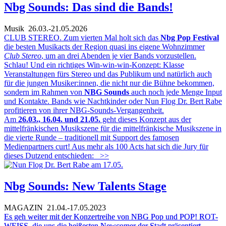
Nbg Sounds: Das sind die Bands!
Musik
26.03.-21.05.2026
CLUB STEREO. Zum vierten Mal holt sich das
Nbg Pop Festival
die besten Musikacts der Region quasi ins eigene Wohnzimmer
Club Stereo
, um an drei Abenden je vier Bands vorzustellen.
Schlau! Und ein richtiges Win-win-win-Konzept: Klasse
Veranstaltungen fürs Stereo und das Publikum und natürlich auch
für die jungen Musiker:innen, die nicht nur die Bühne bekommen,
sondern im Rahmen von
NBG Sounds
auch noch jede Menge Input
und Kontakte. Bands wie Nachtkinder oder Nun Flog Dr. Bert Rabe
profitieren von ihrer NBG-Sounds-Vergangenheit.
Am
26.03., 16.04. und 21.05.
geht dieses Konzept aus der
mittelfränkischen Musikszene für die mittelfränkische Musikszene in
die vierte Runde – traditionell mit Support des famosen
Medienpartners curt! Aus mehr als 100 Acts hat sich die Jury für
dieses Dutzend entschieden:
>>
Nbg Sounds: New Talents Stage
MAGAZIN
21.04.-17.05.2023
Es geh weiter mit der Konzertreihe von NBG Pop und POP! ROT-
WEISS, die uns die heißesten Newcomer der Stadt präsentiert.