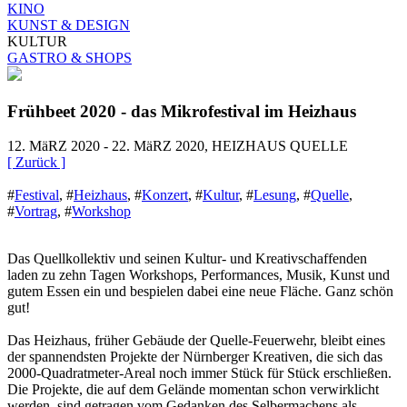
KINO
KUNST & DESIGN
KULTUR
GASTRO & SHOPS
Frühbeet 2020 - das Mikrofestival im Heizhaus
12. MäRZ 2020 - 22. MäRZ 2020, HEIZHAUS QUELLE
[ Zurück ]
#
Festival
,
#
Heizhaus
,
#
Konzert
,
#
Kultur
,
#
Lesung
,
#
Quelle
,
#
Vortrag
,
#
Workshop
Das Quellkollektiv und seinen Kultur- und Kreativschaffenden
laden zu zehn Tagen Workshops, Performances, Musik, Kunst und
gutem Essen ein und bespielen dabei eine neue Fläche. Ganz schön
gut!
Das Heizhaus, früher Gebäude der Quelle-Feuerwehr, bleibt eines
der spannendsten Projekte der Nürnberger Kreativen, die sich das
2000-Quadratmeter-Areal noch immer Stück für Stück erschließen.
Die Projekte, die auf dem Gelände momentan schon verwirklicht
werden, sind getragen vom Gedanken des Selbermachens als