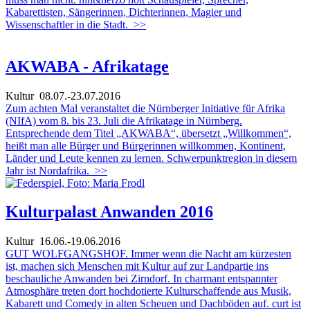
Kabarettisten, Sängerinnen, Dichterinnen, Magier und
Wissenschaftler in die Stadt.
>>
AKWABA - Afrikatage
Kultur
08.07.-23.07.2016
Zum achten Mal veranstaltet die Nürnberger Initiative für Afrika
(NIfA) vom 8. bis 23. Juli die Afrikatage in Nürnberg.
Entsprechende dem Titel „AKWABA“, übersetzt „Willkommen“,
heißt man alle Bürger und Bürgerinnen willkommen, Kontinent,
Länder und Leute kennen zu lernen. Schwerpunktregion in diesem
Jahr ist Nordafrika.
>>
Kulturpalast Anwanden 2016
Kultur
16.06.-19.06.2016
GUT WOLFGANGSHOF. Immer wenn die Nacht am kürzesten
ist, machen sich Menschen mit Kultur auf zur Landpartie ins
beschauliche Anwanden bei Zirndorf. In charmant entspannter
Atmosphäre treten dort hochdotierte Kulturschaffende aus Musik,
Kabarett und Comedy in alten Scheuen und Dachböden auf. curt ist