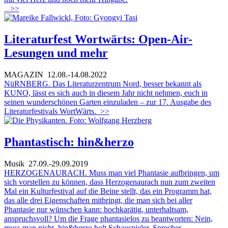
>>
Literaturfest Wortwärts: Open-Air-
Lesungen und mehr
MAGAZIN
12.08.-14.08.2022
NüRNBERG. Das Literaturzentrum Nord, besser bekannt als
KUNO, lässt es sich auch in diesem Jahr nicht nehmen, euch in
seinen wunderschönen Garten einzuladen – zur 17. Ausgabe des
Literaturfestivals WortWärts.
>>
Phantastisch: hin&herzo
Musik
27.09.-29.09.2019
HERZOGENAURACH. Muss man viel Phantasie aufbringen, um
sich vorstellen zu können, dass Herzogenaurach nun zum zweiten
Mal ein Kulturfestival auf die Beine stellt, das ein Programm hat,
das alle drei Eigenschaften mitbringt, die man sich bei aller
Phantasie nur wünschen kann: hochkarätig, unterhaltsam,
anspruchsvoll? Um die Frage phantasielos zu beantworten: Nein,
muss man nicht. hin&herzo holt Schauspieler, Sprecher,