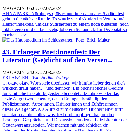
MAGAZIN
05.07.-07.07.2024
ANNAPARK.
Nürnbergs größtes und internationales Stadtteilfest
geht in die nächste Runde. Es wurde viel diskutiert im Verein- und
Helfer*innekreis, um das Südstadtfest zu einem noch bunteren, noch
inklusiveren und einfach stetig tollerem Schauplatz für Diversität zu
machen.
>>
43. Erlanger Poet:innenfest: Der
Literatur (Ge)dicht auf den Versen...
MAGAZIN
24.08.-27.08.2023
ERLANGEN.
Text: Nadine Zwingel
… okay, okay, Wortspiele überlassen wir künftig lieber denen die’s
wirklich drauf haben, – und dennoch: Ein buchstäbliches Gedicht
für sämtliche Literaturbegeisterte bedeutet alle Jahre wieder das
letzte Augustwochenende, das in Erlangen beständig den
Publizist:innen, Autor:innen, Kritiker:innen und Zuhörer:innen
dieser Welt gehört. Als Auftakt zum deutschen Bücherherbst trifft
sich dann nämlich alles, was Text und Tippfinger hat, um bei
Lesungen, Gesprächen und Diskussionsrunden auf die Literatur der
Gegenwart anzustoßen. Wir machen mit und schicken ein
gebührendes Prösterchen gen fränkische Nachbarstadt!
>>