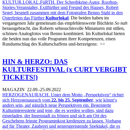
KULTUR.LOKAL.FüRTH. Der Schreibkrise-Autor, Rooftop-
Stories-Veranstalter, Exilfürther und Freund des Hauses, Robert
Segel, bespielt zusammen mit dem Fotografen Benno Stahl in den
Osterferien das Fürther
Kulturlokal
. Die beiden haben im
vergangenen Jahr gemeinsam das empfehlenswerte Büchlein
So nah
herausgebracht, das Roberts sehnsuchtsvolle Miniaturen mit stillen,
schönen Analogfotos von Benno kombiniert. Im Kulturlokal bieten
die beiden nun das volle Programm ihrer Kompetenzen, einen
Rundumschlag des Kulturschaffens und-herzeigens:
>>
HIN & HERZO: DAS
KULTURFESTIVAL (x CURT VERGIBT
TICKETS!)
MAGAZIN
22.09.-25.09.2022
HERZOGENAURACH. Unter dem Motto „Perspektiven“ richtet
sich Herzogenaurach vom
22. bis 25. September
, wie könnt‘s
anders sein, auf gänzlich neue Perspektiven ein. Begeisterte
Kulturinteressierte und jene, die es werden wollen, sind dazu
eingeladen, der Innenstadt zu frönen und sich am Ort des
Geschehens feinste Programmkost kredenzen zu lassen. Vorhang
auf für Theater, Zauberei und genresprengende Spektakel, die es