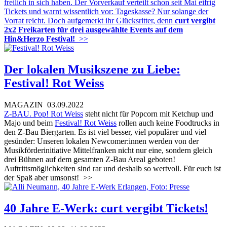
freilich in sich haben. Der Vorverkauf verteilt schon seit Mai eifrig
Tickets und warnt wissentlich vor: Tageskasse? Nur solange der
Vorrat reicht. Doch aufgemerkt ihr Glücksritter, denn
curt vergibt
2x2 Freikarten für drei ausgewählte Events auf dem
Hin&Herzo Festival!
>>
Der lokalen Musikszene zu Liebe:
Festival! Rot Weiss
MAGAZIN
03.09.2022
Z-BAU.
Pop! Rot Weiss
steht nicht für Popcorn mit Ketchup und
Majo und beim
Festival! Rot Weiss
rollen auch keine Foodtrucks in
den Z-Bau Biergarten. Es ist viel besser, viel populärer und viel
gesünder: Unseren lokalen Newcomer:innen werden von der
Musikförderinitiative Mittelfranken nicht nur eine, sondern gleich
drei Bühnen auf dem gesamten Z-Bau Areal geboten!
Auftrittsmöglichkeiten sind rar und deshalb so wertvoll. Für euch ist
der Spaß aber umsonst!
>>
40 Jahre E-Werk: curt vergibt Tickets!