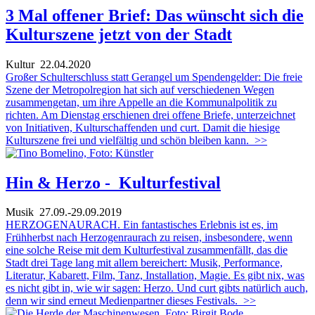
3 Mal offener Brief: Das wünscht sich die
Kulturszene jetzt von der Stadt
Kultur
22.04.2020
Großer Schulterschluss statt Gerangel um Spendengelder: Die freie
Szene der Metropolregion hat sich auf verschiedenen Wegen
zusammengetan, um ihre Appelle an die Kommunalpolitik zu
richten. Am Dienstag erschienen drei offene Briefe, unterzeichnet
von Initiativen, Kulturschaffenden und curt. Damit die hiesige
Kulturszene frei und vielfältig und schön bleiben kann.
>>
Hin & Herzo - Kulturfestival
Musik
27.09.-29.09.2019
HERZOGENAURACH. Ein fantastisches Erlebnis ist es, im
Frühherbst nach Herzogenraurach zu reisen, insbesondere, wenn
eine solche Reise mit dem Kulturfestival zusammenfällt, das die
Stadt drei Tage lang mit allem bereichert: Musik, Performance,
Literatur, Kabarett, Film, Tanz, Installation, Magie. Es gibt nix, was
es nicht gibt in, wie wir sagen: Herzo. Und curt gibts natürlich auch,
denn wir sind erneut Medienpartner dieses Festivals.
>>