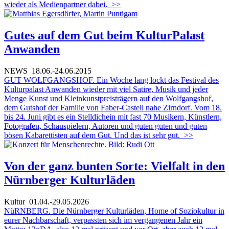
wieder als Medienpartner dabei.
>>
Gutes auf dem Gut beim KulturPalast
Anwanden
NEWS
18.06.-24.06.2015
GUT WOLFGANGSHOF. Ein Woche lang lockt das Festival des
Kulturpalast Anwanden wieder mit viel Satire, Musik und jeder
Menge Kunst und Kleinkunstpreisträgern auf den Wolfgangshof,
dem Gutshof der Familie von Faber-Castell nahe Zirndorf. Vom 18.
bis 24. Juni gibt es ein Stelldichein mit fast 70 Musikern, Künstlern,
Fotografen, Schauspielern, Autoren und guten guten und guten
bösen Kabarettisten auf dem Gut. Und das ist sehr gut.
>>
Von der ganz bunten Sorte: Vielfalt in den
Nürnberger Kulturläden
Kultur
01.04.-29.05.2026
NüRNBERG. Die Nürnberger Kulturläden, Home of Soziokultur in
eurer Nachbarschaft, verpassten sich im vergangenen Jahr ein