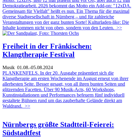
Motto: 12xDA, also 12 mal präsent und vor Ort, aber auch 12 mal
Demokratiearbeit. 2026 bekommt das Motto ein Add-on: "12xDA.
Gemeinsam für Vielfalt" heißt es nun. Ein Thema für die maximal
diverse Stadtgesellschaft in Nürnberg – und für zahlreiche
Veranstaltungen von der ganz bunten Sorte! Kulturladen-like: Die
Inhalte kommen nicht von oben, sondern von den Leuten.
>>
Freiheit in der Fränkischen:
Klangtherapie Festival
Musik
01.08.-05.08.2024
PLANKENFELS. In der 20. Ausgabe präsentiert sich die
Klangtherapie am ersten Wochenende im August erneut von ihrer
allerbesten Seite. Besser gesagt, von all ihren bunten Seiten und
glitzernden Facetten. Über 90 Musik-Acts, 60 Workshops,
Kunstinstallationen und Performances befeuern fünf individuell
gestaltete Bühnen rund um das zauberhafte Gelände direkt am
Waldrand.
>>
Nürnbergs größte Stadtteil-Feierei:
Südstadtfest