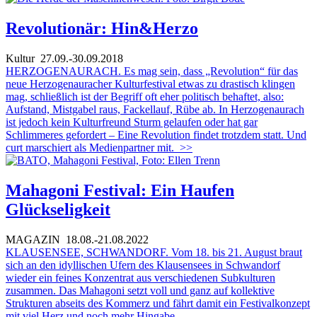
Revolutionär: Hin&Herzo
Kultur
27.09.-30.09.2018
HERZOGENAURACH. Es mag sein, dass „Revolution“ für das
neue Herzogenauracher Kulturfestival etwas zu drastisch klingen
mag, schließlich ist der Begriff oft eher politisch behaftet, also:
Aufstand, Mistgabel raus, Fackellauf, Rübe ab. In Herzogenaurach
ist jedoch kein Kulturfreund Sturm gelaufen oder hat gar
Schlimmeres gefordert – Eine Revolution findet trotzdem statt. Und
curt marschiert als Medienpartner mit.
>>
Mahagoni Festival: Ein Haufen
Glückseligkeit
MAGAZIN
18.08.-21.08.2022
KLAUSENSEE, SCHWANDORF. Vom 18. bis 21. August braut
sich an den idyllischen Ufern des Klausensees in Schwandorf
wieder ein feines Konzentrat aus verschiedenen Subkulturen
zusammen. Das Mahagoni setzt voll und ganz auf kollektive
Strukturen abseits des Kommerz und fährt damit ein Festivalkonzept
mit viel Herz und noch mehr Hingabe.