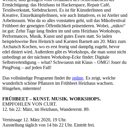
Ermächtigung: das Heizhaus ist Hackerspace, Repair Café,
Textilwerkstatt, Siebdruckerei. Es ist für KünstlerInnen und
Kreative, EinzelkämpferInnen, wie auch Intiativen, es ist Atelier und
Arbeitsraum. Was da so alles vonstatten geht, soll das Mikofrestival
Frühbeet der geneigten Öffentlichkeit präsentieren. Wobei, „mikro“
ist gut: Zehn Tage lang finden im und ums Heizhaus Workshops,
Performances, Musik, Kunst und gutes Essen statt. So laden
beispielsweise Ben Heinrich und Karsten Barnett am 20. März zum
Archaisch Kochen, wo es erst feurig und dampfig zugeht, bevor
edel diniert wird. Außerdem gibt es Workshops, die man sonst nicht
unbedingt an der nächsten Workshop-Ecke findet: Digitale
Selbstverteidigung – what? Schwoassn mit Klaus – OMG! Jouer du
PingPong – auf jeden Fall!
Das vollständige Programm findet ihr
online
. Es zeigt, welche
wunderlich schöne Pflanzen im Frühbeet Heizhaus wachsen.
Hingehen, miternten!
FRÜHBEET – KUNST. MUSIK. WORKSHOPS.
EMPFOHLEN VON CURT.
12. bis 22. März, im Heizhaus, Wandererstr. 89.
Vernissage 12. März 2020, 19 Uhr.
Ausstellung täglich von 14 bis 22 Uhr. Eintritt frei.