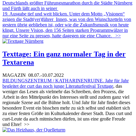
Deutschlands größter Führungsmarathon durch die Städte Nürnberg
und Fürth läßt auch in seiner
19. Ausgabe tief und weit blicken. Unter dem Motto „Visionen“
zeigen die Stadt(ver)führer_Innen, was von den Wunschzetteln von
gestern übrig geblieben ist, oder wie die Zukunftsmusik von heute
klingt. Unsere Vision, den 156 Seiten starken Programmwälzer in
nur eine Seite zu pressen, hatte dagegen nie eine Chance.
>>
Texttage: Ein ganz normaler Tag in der
Textarena
MAGAZIN
08.07.-10.07.2022
BILDUNGSZENTRUM / KATHARINENRUINE. Jahr für Jahr
begleitet der curt das noch junge Literaturfestival
Texttage
, das
weniger das Lesen als vielmehr das Schreiben, den Prozess, die
Arbeit in den Mittelpunkt des Interesses stellt und zudem ganz viel
regionale Szene auf die Bühne holt. Und Jahr für Jahr findet dieses
besondere Event ein bisschen mehr zu sich selbst und etabliert sich
zu einer festen Größe im Kulturkalender dieser Stadt. Dass curt und
curt-Leute da auch mitmischen dürfen, ist uns eine große Freude
und Ehre!
>>