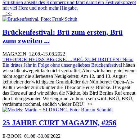
Strukturen abseits des Kommerz und fährt damit ein Festivalkonzept
mit viel Herz und noch mehr Hingabe.
>>
Brückenfestival: Brü zum ersten, Brü
zum zweiten ...
MAGAZIN
12.08.-13.08.2022
THEODOR-HEUSS-BRüCKE. ... BRÜ ZUM DRITTEN? Nein.
Ein drittes Jahr in Folge ohne unser geliebtes
Brückenfestival
hätten
wir schlichtweg einfach nicht verkraftet. Aber wir haben gute, wenn
nicht sogar die allerbesten Neuigkeiten: Am 12. und 13. August
kehrt einer der wichtigsten Grundpfeiler der Nürnberger Open-Air-
Kultur wieder zurück unter die Theodor-Heuss-Brücke. Uns geht
das Herz auf und wir zählen die Nächte, bis Bird Berlins Ruf erneut
durch den gesamten Wiesengrund zu hören sein wird: BRÜ, BRÜ,
verdammt nochmal, endlich wieder BRÜ!
>>
25 JAHRE CURT MAGAZIN, #256
E-BOOK
01.08.-30.09.2022