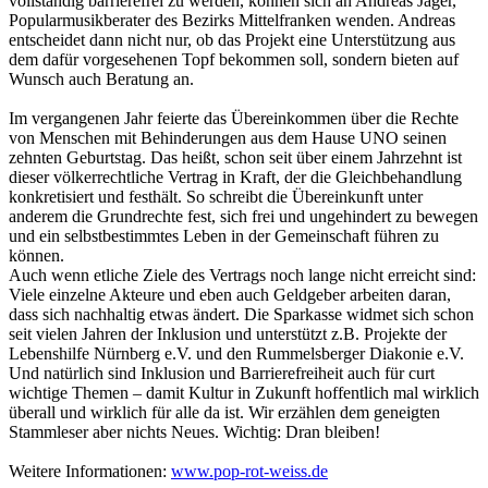
vollständig barrierefrei zu werden, können sich an Andreas Jäger,
Popularmusikberater des Bezirks Mittelfranken wenden. Andreas
entscheidet dann nicht nur, ob das Projekt eine Unterstützung aus
dem dafür vorgesehenen Topf bekommen soll, sondern bieten auf
Wunsch auch Beratung an.
Im vergangenen Jahr feierte das Übereinkommen über die Rechte
von Menschen mit Behinderungen aus dem Hause UNO seinen
zehnten Geburtstag. Das heißt, schon seit über einem Jahrzehnt ist
dieser völkerrechtliche Vertrag in Kraft, der die Gleichbehandlung
konkretisiert und festhält. So schreibt die Übereinkunft unter
anderem die Grundrechte fest, sich frei und ungehindert zu bewegen
und ein selbstbestimmtes Leben in der Gemeinschaft führen zu
können.
Auch wenn etliche Ziele des Vertrags noch lange nicht erreicht sind:
Viele einzelne Akteure und eben auch Geldgeber arbeiten daran,
dass sich nachhaltig etwas ändert. Die Sparkasse widmet sich schon
seit vielen Jahren der Inklusion und unterstützt z.B. Projekte der
Lebenshilfe Nürnberg e.V. und den Rummelsberger Diakonie e.V.
Und natürlich sind Inklusion und Barrierefreiheit auch für curt
wichtige Themen – damit Kultur in Zukunft hoffentlich mal wirklich
überall und wirklich für alle da ist. Wir erzählen dem geneigten
Stammleser aber nichts Neues. Wichtig: Dran bleiben!
Weitere Informationen:
www.pop-rot-weiss.de