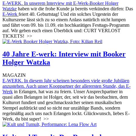
E-WERK. In unserem
Interview mit E-Werk-Booker Holger
Watzke
haben wir die frohe Kunde ja bereits verkünden dürfen: Das
E-Werk
feiert 40. Geburtstag! Und ein solches Urgestein der
Kulturszene lässt sich zu so einem Anlass natürlich nicht lumpen
und fährt vom 09. bis 11.09. ein hochkarätiges Festtags-Programm
auf. Wir geben euch einen Überblick und: CURT VERLOST
TICKETS!
>>
40 Jahre E-werk: Interview mit Booker
Holger Watzka
MAGAZIN
E-WERK. In diesem Jahr scheinen besonders viele große Jubiläen
anzustehen. Auch unser Kooppartner der allerersten Stunde, das
E-
Werk
in Erlangen, hat was zu feiern. Unser Ansprechpartner in
quasi allen Belangen ist Holger, der, seit wir das beobachten, dem
Kulturort fundiert und geschmackssicher seinen musikalischen
Stempel aufdrückt und so nicht nur unzählige Bands, sondern
regelmäßig auch uns nach Erlangen lockt. Glückwunsch, liebes E-
Werk, du bist super!
>>