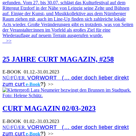
gefunden. Vom 27. bis 30.07. schlägt das Kulturfestival auf dem
Rittergut Etzdorf in der Nähe von Leipzig seine Zelte und Bühnen
auf. Einige der Kunst- und Musikkollektive aus dem Nürnberger
Raum ziehen mit, auch im Line-Up finden sich zahlreiche lokale
Acts wieder. Große Veränderungen gibt es trotzdem, was von Seiten
der Veranstalter:innen im Vorfeld als großes Ziel für eine
Wiederauflage auf neuem Terrain ausgerufen wurde.
>>
25 JAHRE CURT MAGAZIN, #258
E-BOOK
01.12.-31.01.2023
VORWORT (… oder doch lieber direkt
NÜ/FÜ/ER.
zum curt
?)
e-Book
>>
CURT MAGAZIN 02/03-2023
E-BOOK
01.02.-31.03.2023
VORWORT (… oder doch lieber direkt
NÜ/FÜ/ER.
zum curt
?)
e-Book
>>