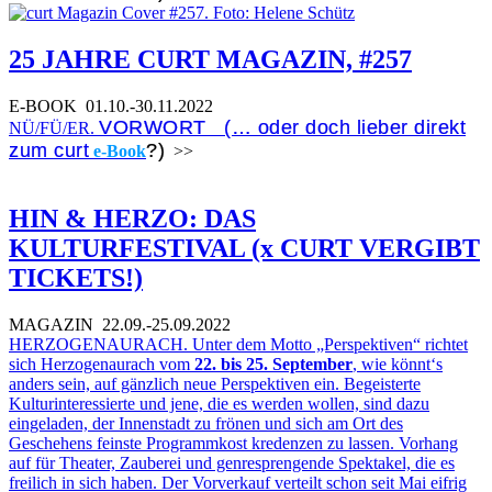
25 JAHRE CURT MAGAZIN, #257
E-BOOK
01.10.-30.11.2022
VORWORT (… oder doch lieber direkt
NÜ/FÜ/ER.
zum curt
?)
e-Book
>>
HIN & HERZO: DAS
KULTURFESTIVAL (x CURT VERGIBT
TICKETS!)
MAGAZIN
22.09.-25.09.2022
HERZOGENAURACH. Unter dem Motto „Perspektiven“ richtet
sich Herzogenaurach vom
22. bis 25. September
, wie könnt‘s
anders sein, auf gänzlich neue Perspektiven ein. Begeisterte
Kulturinteressierte und jene, die es werden wollen, sind dazu
eingeladen, der Innenstadt zu frönen und sich am Ort des
Geschehens feinste Programmkost kredenzen zu lassen. Vorhang
auf für Theater, Zauberei und genresprengende Spektakel, die es
freilich in sich haben. Der Vorverkauf verteilt schon seit Mai eifrig