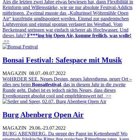
Airs die letzten zwei Jahre etwas bewiesen hat, dann Flexibilität in
Reinform und Willensstärke, wie sie nur absolute Festival-Addicts
mitbringen. Zweimal musste das „Kulturinsel Wöhrmühle Open
Air“ kurzfristig umdisponiert werden. Einmal zur pandemischen
Lightversion und einmal spontan verlagert ins Westbad. Vom
Beckenrand springen war einfach sicherer als Hochwasser. Und
dieses Jahr?
F***ing big Open Air, komme freilich, was wolle!
>>
Bonsai Festival: Safespace mit Musik
MAGAZIN
08.07.-09.07.2022
WöHRDER SEE. Neues Design, neues Jahresthema, neuer Ort –
alles neu beim
Bonsaifestival
, das in diesem Jahr in die zweite
Runde geht. Dabei ist es jedoch nichts Neues, dass dieses
Eventkonzept absolut cool und empfehlenswert ist!
>>
Burg Abenberg Open Air
MAGAZIN
29.06.-23.07.2022
BURG ABENBERG. Da steppt der Papst im Kettenhemd! Wo
einstmals fränkische Ritter ihre typischen Ritterdinge taten, kann