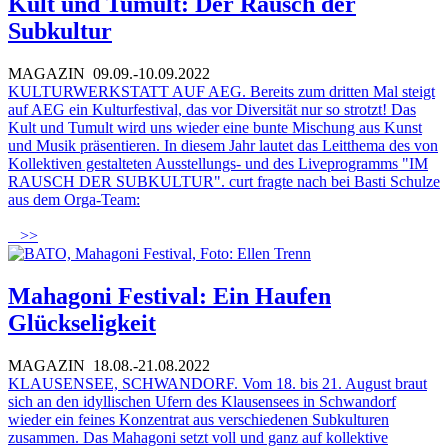
Kult und Tumult: Der Rausch der
Subkultur
MAGAZIN
09.09.-10.09.2022
KULTURWERKSTATT AUF AEG.
Bereits zum dritten Mal steigt
auf AEG ein Kulturfestival, das vor Diversität nur so strotzt! Das
Kult und Tumult wird uns wieder eine bunte Mischung aus Kunst
und Musik präsentieren. In diesem Jahr lautet das Leitthema des von
Kollektiven gestalteten Ausstellungs- und des Liveprogramms "IM
RAUSCH DER SUBKULTUR". curt fragte nach bei Basti Schulze
aus dem Orga-Team:
>>
Mahagoni Festival: Ein Haufen
Glückseligkeit
MAGAZIN
18.08.-21.08.2022
KLAUSENSEE, SCHWANDORF. Vom 18. bis 21. August braut
sich an den idyllischen Ufern des Klausensees in Schwandorf
wieder ein feines Konzentrat aus verschiedenen Subkulturen
zusammen. Das Mahagoni setzt voll und ganz auf kollektive