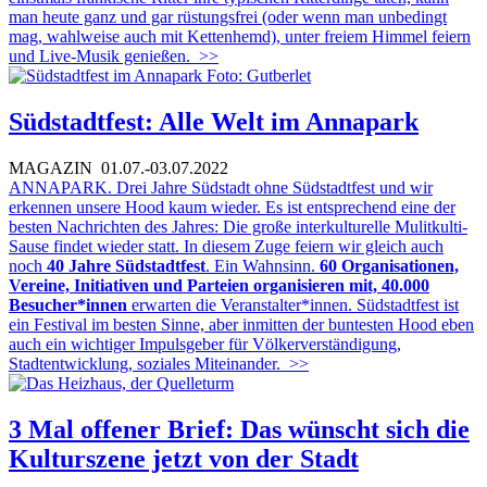
man heute ganz und gar rüstungsfrei (oder wenn man unbedingt
mag, wahlweise auch mit Kettenhemd), unter freiem Himmel feiern
und Live-Musik genießen.
>>
Südstadtfest: Alle Welt im Annapark
MAGAZIN
01.07.-03.07.2022
ANNAPARK. Drei Jahre Südstadt ohne Südstadtfest und wir
erkennen unsere Hood kaum wieder. Es ist entsprechend eine der
besten Nachrichten des Jahres: Die große interkulturelle Mulitkulti-
Sause findet wieder statt. In diesem Zuge feiern wir gleich auch
noch
40 Jahre Südstadtfest
. Ein Wahnsinn.
60 Organisationen,
Vereine, Initiativen und Parteien organisieren mit, 40.000
Besucher*innen
erwarten die Veranstalter*innen. Südstadtfest ist
ein Festival im besten Sinne, aber inmitten der buntesten Hood eben
auch ein wichtiger Impulsgeber für Völkerverständigung,
Stadtentwicklung, soziales Miteinander.
>>
3 Mal offener Brief: Das wünscht sich die
Kulturszene jetzt von der Stadt