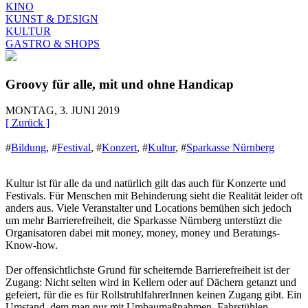
KINO
KUNST & DESIGN
KULTUR
GASTRO & SHOPS
Groovy für alle, mit und ohne Handicap
MONTAG, 3. JUNI 2019
[ Zurück ]
#
Bildung
,
#
Festival
,
#
Konzert
,
#
Kultur
,
#
Sparkasse Nürnberg
Kultur ist für alle da und natürlich gilt das auch für Konzerte und
Festivals. Für Menschen mit Behinderung sieht die Realität leider oft
anders aus. Viele Veranstalter und Locations bemühen sich jedoch
um mehr Barrierefreiheit, die Sparkasse Nürnberg unterstüzt die
Organisatoren dabei mit money, money, money und Beratungs-
Know-how.
Der offensichtlichste Grund für scheiternde Barrierefreiheit ist der
Zugang: Nicht selten wird in Kellern oder auf Dächern getanzt und
gefeiert, für die es für RollstruhlfahrerInnen keinen Zugang gibt. Ein
Umstand, dem man nur mit Umbaumaßnahmen, Fahrstühlen,