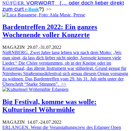
VORWORT (… oder doch lieber direkt
NÜ/FÜ/ER.
zum curt
?)
e-Book
>>
Bardentreffen 2022: Ein ganzes
Wochenende voller Konzerte
MAGAZIN
29.07.-31.07.2022
NüRNBERG. Zwei Jahre lang lebten wir nach dem Motto: „Wo
man singt, da lass dich lieber nicht nieder, Aerosole kennen viele
Lieder.“ Die Chöre verstummten, ob in der Kneipe oder im
Konzertsaal, das älteste Instrument war stillgelegt. Grund genug für
Nürnbergs Straßenmusikfestival sich genau diesem Organ vorrangig
zu widmen. Das Bardentreffen vom 29. bis 31. Juli steht unter der
Überschrift “Starke Stimmen”.
>>
Big Festival, komme was wolle:
Kulturinsel Wöhrmühle
MAGAZIN
14.07.-24.07.2022
ERLANGEN. Wenn die Veranstaltungscrew des Erlanger Open