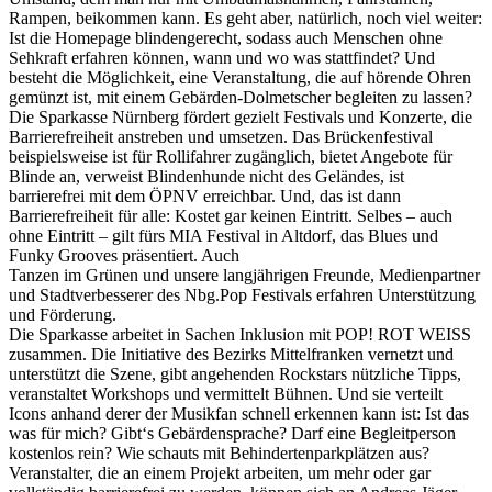
Rampen, beikommen kann. Es geht aber, natürlich, noch viel weiter:
Ist die Homepage blindengerecht, sodass auch Menschen ohne
Sehkraft erfahren können, wann und wo was stattfindet? Und
besteht die Möglichkeit, eine Veranstaltung, die auf hörende Ohren
gemünzt ist, mit einem Gebärden-Dolmetscher begleiten zu lassen?
Die Sparkasse Nürnberg fördert gezielt Festivals und Konzerte, die
Barrierefreiheit anstreben und umsetzen. Das Brückenfestival
beispielsweise ist für Rollifahrer zugänglich, bietet Angebote für
Blinde an, verweist Blindenhunde nicht des Geländes, ist
barrierefrei mit dem ÖPNV erreichbar. Und, das ist dann
Barrierefreiheit für alle: Kostet gar keinen Eintritt. Selbes – auch
ohne Eintritt – gilt fürs MIA Festival in Altdorf, das Blues und
Funky Grooves präsentiert. Auch
Tanzen im Grünen und unsere langjährigen Freunde, Medienpartner
und Stadtverbesserer des Nbg.Pop Festivals erfahren Unterstützung
und Förderung.
Die Sparkasse arbeitet in Sachen Inklusion mit POP! ROT WEISS
zusammen. Die Initiative des Bezirks Mittelfranken vernetzt und
unterstützt die Szene, gibt angehenden Rockstars nützliche Tipps,
veranstaltet Workshops und vermittelt Bühnen. Und sie verteilt
Icons anhand derer der Musikfan schnell erkennen kann ist: Ist das
was für mich? Gibt‘s Gebärdensprache? Darf eine Begleitperson
kostenlos rein? Wie schauts mit Behindertenparkplätzen aus?
Veranstalter, die an einem Projekt arbeiten, um mehr oder gar