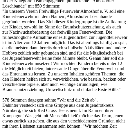
In der Kategorie Teamengagement punktete die "Almoshofer
Löschbande" mit 850 Stimmen:
"In unserem Verein Freiwillige Feuerwehr Almoshof e. V. soll eine
Kinderfeuerwehr mit dem Namen ,Almoshofer Löschbande'
gegründet werden. Das Ziel dieser Kindergruppe ist die Aufklärung
der Kinder, sowohl im Sinne der Brandschutzerziehung, als auch
zur Nachwuchsförderung der freiwilligen Feuerwehren. Die
frühestmögliche Aufnahme eines Jugendlichen zur Jugendfeuerwehr
ist im Alter von 12 Jahren möglich. Das ist allerdings häufig zu spät,
da die meisten dann bereits durch schulische Aktivitäten und andere
Hobbys zeitlich sehr gebunden sind und für die Mitgliedschaft bei
der Jugendfeuerwehr keine freie Minute bleibt. Genau hier soll die
Kinderfeuerwehr ansetzen! Wir möchten Kindern bereits unter 12
die Möglichkeit bieten, interessante Dinge über die Feuerwehr und
das Ehrenamt zu lernen. Zu unseren Inhalten gehören Themen, die
den Kindern helfen sich zu verwirklichen, wie basteln, backen oder
verschiedene Spiele, aber auch wichtige Grundlagen, wie
Brandschutzerziehung, Umweltschutz und einfache Erste Hilfe."
578 Stimmen dagegen sahnte "Wir und die Zeit ab".
Dahinter versteckt sich eine Gruppe aus dem Jugendrotkreuz
Nürnberg, die sich Red Cross Teens nennt. Im Rahmen ihrer
Kampagne 'Was geht mit Menschlichkeit' möchte das Team, jenen
etwas zurück zu geben, die aus den verschiedensten Gründen nicht
mit ihren Liebsten zusammem sein können: "Wir möchten Zeit