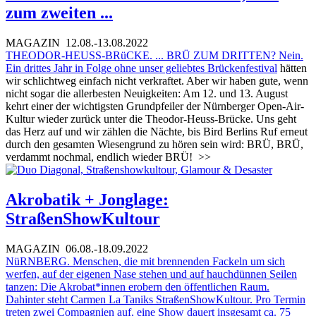
zum zweiten ...
MAGAZIN
12.08.-13.08.2022
THEODOR-HEUSS-BRüCKE. ... BRÜ ZUM DRITTEN? Nein.
Ein drittes Jahr in Folge ohne unser geliebtes
Brückenfestival
hätten
wir schlichtweg einfach nicht verkraftet. Aber wir haben gute, wenn
nicht sogar die allerbesten Neuigkeiten: Am 12. und 13. August
kehrt einer der wichtigsten Grundpfeiler der Nürnberger Open-Air-
Kultur wieder zurück unter die Theodor-Heuss-Brücke. Uns geht
das Herz auf und wir zählen die Nächte, bis Bird Berlins Ruf erneut
durch den gesamten Wiesengrund zu hören sein wird: BRÜ, BRÜ,
verdammt nochmal, endlich wieder BRÜ!
>>
Akrobatik + Jonglage:
StraßenShowKultour
MAGAZIN
06.08.-18.09.2022
NüRNBERG. Menschen, die mit brennenden Fackeln um sich
werfen, auf der eigenen Nase stehen und auf hauchdünnen Seilen
tanzen: Die Akrobat*innen erobern den öffentlichen Raum.
Dahinter steht Carmen La Taniks StraßenShowKultour. Pro Termin
treten zwei Compagnien auf, eine Show dauert insgesamt ca. 75