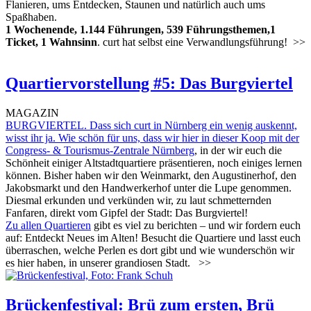
Flanieren, ums Entdecken, Staunen und natürlich auch ums
Spaßhaben.
1 Wochenende, 1.144 Führungen, 539 Führungsthemen,1
Ticket, 1 Wahnsinn
. curt hat selbst eine Verwandlungsführung!
>>
Quartiervorstellung #5: Das Burgviertel
MAGAZIN
BURGVIERTEL. Dass sich curt in Nürnberg ein wenig auskennt,
wisst ihr ja. Wie schön für uns, dass wir hier in dieser Koop mit der
Congress- & Tourismus-Zentrale Nürnberg
, in der wir euch die
Schönheit einiger Altstadtquartiere präsentieren, noch einiges lernen
können. Bisher haben wir den Weinmarkt, den Augustinerhof, den
Jakobsmarkt und den Handwerkerhof unter die Lupe genommen.
Diesmal erkunden und verkünden wir, zu laut schmetternden
Fanfaren, direkt vom Gipfel der Stadt: Das Burgviertel!
Zu allen Quartieren
gibt es viel zu berichten – und wir fordern euch
auf: Entdeckt Neues im Alten! Besucht die Quartiere und lasst euch
überraschen, welche Perlen es dort gibt und wie wunderschön wir
es hier haben, in unserer grandiosen Stadt.
>>
Brückenfestival: Brü zum ersten, Brü