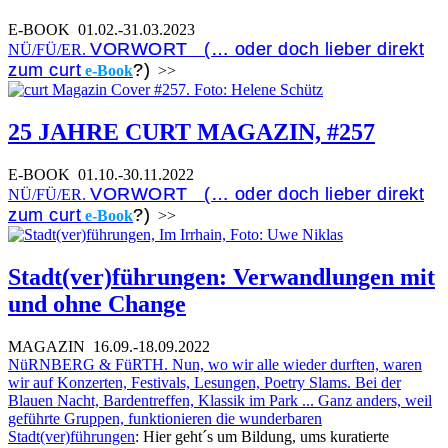
E-BOOK
01.02.-31.03.2023
VORWORT (… oder doch lieber direkt
NÜ/FÜ/ER.
zum curt
?)
e-Book
>>
25 JAHRE CURT MAGAZIN, #257
E-BOOK
01.10.-30.11.2022
VORWORT (… oder doch lieber direkt
NÜ/FÜ/ER.
zum curt
?)
e-Book
>>
Stadt(ver)führungen: Verwandlungen mit
und ohne Change
MAGAZIN
16.09.-18.09.2022
NüRNBERG & FüRTH. Nun, wo wir alle wieder durften, waren
wir auf Konzerten, Festivals, Lesungen, Poetry Slams. Bei der
Blauen Nacht, Bardentreffen, Klassik im Park ... Ganz anders, weil
geführte Gruppen, funktionieren die wunderbaren
Stadt(ver)führungen
: Hier geht´s um Bildung, ums kuratierte