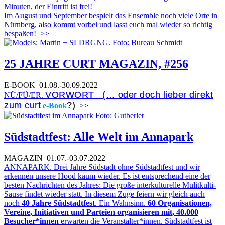
Minuten, der Eintritt ist frei!
Im August und September bespielt das Ensemble noch viele Orte in
Nürnberg, also kommt vorbei und lasst euch mal wieder so richtig
bespaßen!
>>
25 JAHRE CURT MAGAZIN, #256
E-BOOK
01.08.-30.09.2022
VORWORT (… oder doch lieber direkt
NÜ/FÜ/ER.
zum curt
?)
e-Book
>>
Südstadtfest: Alle Welt im Annapark
MAGAZIN
01.07.-03.07.2022
ANNAPARK. Drei Jahre Südstadt ohne Südstadtfest und wir
erkennen unsere Hood kaum wieder. Es ist entsprechend eine der
besten Nachrichten des Jahres: Die große interkulturelle Mulitkulti-
Sause findet wieder statt. In diesem Zuge feiern wir gleich auch
noch
40 Jahre Südstadtfest
. Ein Wahnsinn.
60 Organisationen,
Vereine, Initiativen und Parteien organisieren mit, 40.000
Besucher*innen
erwarten die Veranstalter*innen. Südstadtfest ist