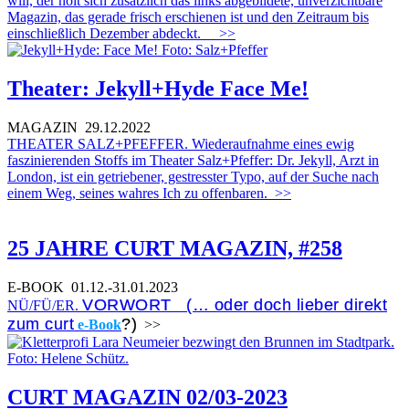
will, der holt sich zusätzlich das links abgebildete, unverzichtbare
Magazin, das gerade frisch erschienen ist und den Zeitraum bis
einschließlich Dezember abdeckt.
>>
Theater: Jekyll+Hyde Face Me!
MAGAZIN
29.12.2022
THEATER SALZ+PFEFFER. Wiederaufnahme eines ewig
faszinierenden Stoffs im Theater Salz+Pfeffer: Dr. Jekyll, Arzt in
London, ist ein getriebener, gestresster Typo, auf der Suche nach
einem Weg, seines wahres Ich zu offenbaren.
>>
25 JAHRE CURT MAGAZIN, #258
E-BOOK
01.12.-31.01.2023
VORWORT (… oder doch lieber direkt
NÜ/FÜ/ER.
zum curt
?)
e-Book
>>
CURT MAGAZIN 02/03-2023