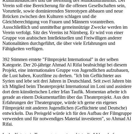
Kulturaustausches und die Betonung des Multikulturalismus. Der
Verein soll eine Bereicherung für die offenen Gesellschaften sein,
Vorurteile, sowie dominierenden Stereotypen abbauen und neue
Brücken zwischen den Kulturen schlagen und die
Gleichberechtigung von Frauen und Männern vorantreiben.
Ausschließlich und unmittelbar gemeinnützige Zwecke werden im
Verein verfolgt. Sitz des Vereins ist Nürnberg. Er wird von einer
Gruppe von arabischen Intellektuellen und Freiwilligen anderer
Nationalitäten durchgeführt, die über viele Erfahrungen und
Fähigkeiten verfügen.
392 Stimmen erntete "Filmprojekt International" in der selben
Kategorie. Der 20-jährige Ahmad Al Rifai beabsichtigt bei diesem
Projekt, eine internationalen Gruppe von Jugendlichen aufzubauen,
die Lust haben, Kurzfilme zu drehen. "Ich bin Geflüchteter aus
Syrien und lebe seit drei Jahren in Deutschland. Seit zwei Jahren bin
ich Mitglied beim Theaterprojekt International im Loni und assistiere
dort dem künstlerischen Leiter Irfan Taufik. Momentan arbeite ich
gerade an einem Dokumentarfilm über das Theaterprojekt. Aus den
Erfahrungen der Theatergruppe, würde ich gerne ein eigenes
Filmprojekt mit anderen Jugendlichen (Geflüchtete und Deutsche)
entwickeln. Das Preisgeld würde ich für den Aufbau der Filmgruppe
verwenden und für notwendiges Material investieren", so Ahmad Al
Rifai.