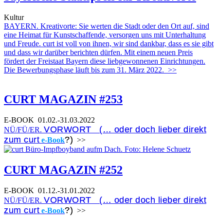
Kultur
BAYERN. Kreativorte: Sie werten die Stadt oder den Ort auf, sind
eine Heimat für Kunstschaffende, versorgen uns mit Unterhaltung
und Freude. curt ist voll von ihnen, wir sind dankbar, dass es sie gibt
und dass wir darüber berichten dürfen. Mit einem neuen Preis
fördert der Freistaat Bayern diese liebgewonnenen Einrichtungen.
Die Bewerbungsphase läuft bis zum 31. März 2022.
>>
CURT MAGAZIN #253
E-BOOK
01.02.-31.03.2022
VORWORT (… oder doch lieber direkt
NÜ/FÜ/ER.
zum curt
?)
e-Book
>>
CURT MAGAZIN #252
E-BOOK
01.12.-31.01.2022
VORWORT (… oder doch lieber direkt
NÜ/FÜ/ER.
zum curt
?)
e-Book
>>